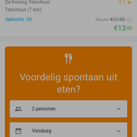
De Koning Terschuur
9.7
star
Terschuur (7 km)
Verkocht: 59
€21
,95
Regulier
€13
,95
Voordelig spontaan uit
eten?