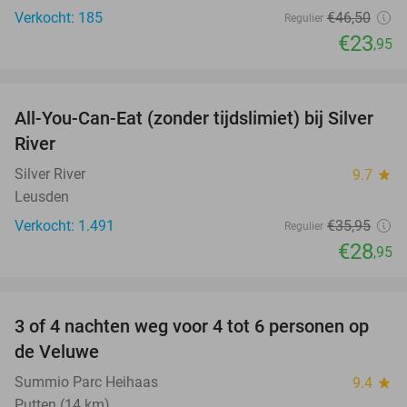
Verkocht: 185
€46
,50
Regulier
€23
,95
favorite_border
All-You-Can-Eat (zonder tijdslimiet) bij Silver
19%
River
Silver River
9.7
star
Leusden
Verkocht: 1.491
€35
,95
Regulier
€28
,95
favorite_border
3 of 4 nachten weg voor 4 tot 6 personen op
de Veluwe
Summio Parc Heihaas
9.4
star
Putten (14 km)