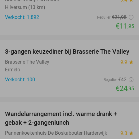
Hilversum (13 km)
Verkocht: 1.892
€21
,95
Regulier
€11
,95
favorite_border
3-gangen keuzediner bij Brasserie The Valley
42%
Brasserie The Valley
9.9
star
Ermelo
Verkocht: 100
€43
Regulier
€24
,95
favorite_border
Wandelarrangement incl. warme drank +
52%
gebak + 2-gangenlunch
Pannenkoekenhuis De Boskabouter Harderwijk
9.3
star