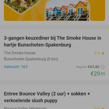
favorite_border
3-gangen keuzediner bij The Smoke House in
37%
hartje Bunschoten-Spakenburg
The Smoke House
9.9
star
Bunschoten-Spakenburg (8 km)
Verkocht: 163
€47
,40
Regulier
€29
,95
favorite_border
Entree Bounce Valley (2 uur) + sokken +
46%
verkoelende slush puppy
Bounce Valley Hilversum
9.4
star