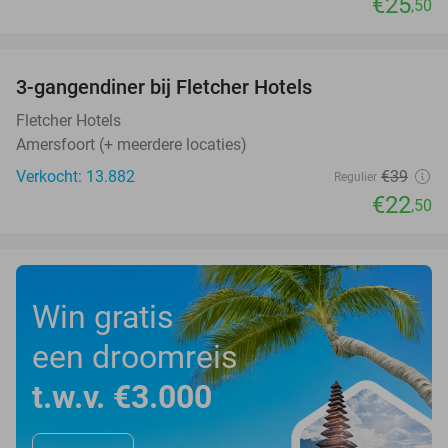
€25
,50
favorite_border
3-gangendiner bij Fletcher Hotels
42%
Fletcher Hotels
Amersfoort (+ meerdere locaties)
Verkocht: 13.882
€39
Regulier
€22
,50
Win gratis
een droomreis
t.w.v. €3.000