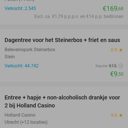
€169
Verkocht: 2.545
,68
Excl. ca. €1,79 p.p.p.n. en €14 p.p. bedlinnen
favorite_border
Dagentree voor het Steinerbos + friet en saus
37%
Belevenispark Steinerbos
8.9
star
Stein
Verkocht: 44.742
€15
Regulier
€9
,50
favorite_border
Entree + hapje + non-alcoholisch drankje voor
52%
2 bij Holland Casino
Holland Casino
9.6
star
Utrecht (+12 locaties)