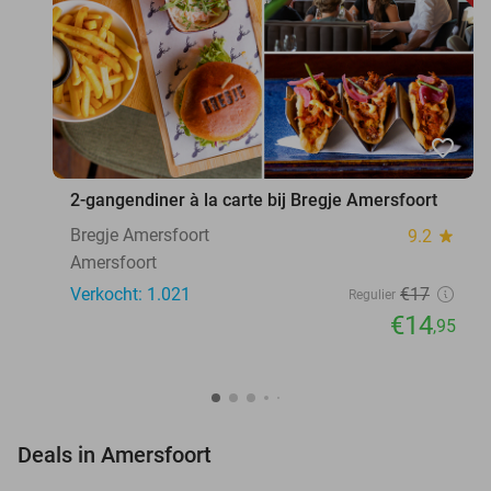
favorite_border
2-gangendiner à la carte bij Bregje Amersfoort
Bregje Amersfoort
9.2
star
Amersfoort
Verkocht: 1.021
€17
Regulier
€14
,95
favorite_border
Deals in Amersfoort