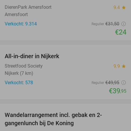
DierenPark Amersfoort
9.4
star
Amersfoort
Verkocht: 9.314
€31
,50
Regulier
€24
favorite_border
All-in-diner in Nijkerk
20%
Streetfood Society
9.9
star
Nijkerk (7 km)
Verkocht: 578
€49
,95
Regulier
€39
,95
favorite_border
Wandelarrangement incl. gebak en 2-
36%
gangenlunch bij De Koning