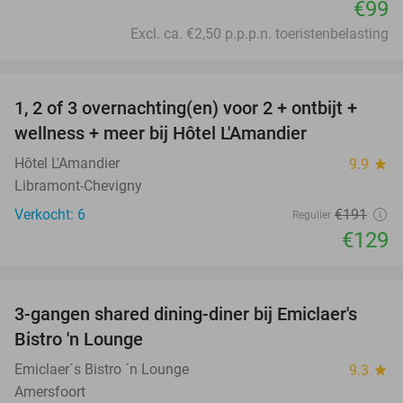
€99
Excl. ca. €2,50 p.p.p.n. toeristenbelasting
favorite_border
1, 2 of 3 overnachting(en) voor 2 + ontbijt +
32%
NEW
wellness + meer bij Hôtel L'Amandier
TODAY
Hôtel L'Amandier
9.9
star
Libramont-Chevigny
Verkocht: 6
€191
Regulier
€129
favorite_border
3-gangen shared dining-diner bij Emiclaer's
48%
Bistro 'n Lounge
Emiclaer´s Bistro ´n Lounge
9.3
star
Amersfoort