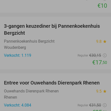
€10
favorite_border
3-gangen keuzediner bij Pannenkoekenhuis
42%
Bergzicht
Pannenkoekenhuis Bergzicht
9.8
star
Woudenberg
Verkocht: 1.119
€30
,15
Regulier
€17
,50
favorite_border
Entree voor Ouwehands Dierenpark Rhenen
19%
Ouwehands Dierenpark Rhenen
9.5
star
Rhenen
Verkocht: 4.084
€31
,50
Regulier