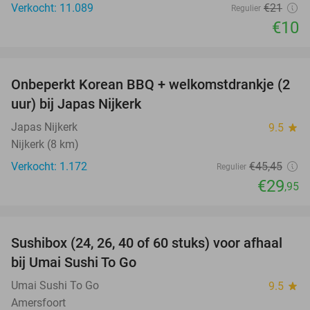
Verkocht: 11.089
€21
Regulier
€10
favorite_border
Onbeperkt Korean BBQ + welkomstdrankje (2
34%
uur) bij Japas Nijkerk
Japas Nijkerk
9.5
star
Nijkerk (8 km)
Verkocht: 1.172
€45
,45
Regulier
€29
,95
favorite_border
Sushibox (24, 26, 40 of 60 stuks) voor afhaal
48%
bij Umai Sushi To Go
Umai Sushi To Go
9.5
star
Amersfoort