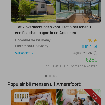
favorite_border
1 of 2 overnachtingen voor 2 tot 8 personen +
een fles champagne in de Ardennen
Domaine de Wisbeley
10
star
Libramont-Chevigny
10 min.
directions_car
Verkocht: 2
€324
Regulier
€280
Inclusief alle bijkomende kosten
Populair bij mensen uit Amersfoort:
12%