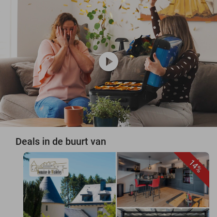
play_circle
Deals in de buurt van
14%