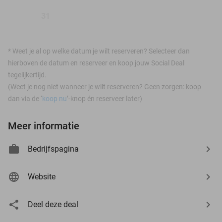
31
*
Weet je al op welke datum je wilt reserveren? Selecteer dan
hierboven de datum en reserveer en koop jouw Social Deal
tegelijkertijd.
(Weet je nog niet wanneer je wilt reserveren? Geen zorgen: koop
dan via de ‘
koop nu
’-knop én reserveer later)
Meer informatie
Bedrijfspagina
Website
Deel deze deal