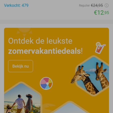
Verkocht: 479
€24
,95
Regulier
€12
,95
Ontdek de leukste
zomervakantiedeals
!
Bekijk nu