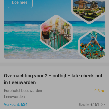
Doe mee!
favorite_border
Overnachting voor 2 + ontbijt + late check-out
39%
in Leeuwarden
Eurohotel Leeuwarden
9.3
star
Leeuwarden
Verkocht: 634
€161
Regulier