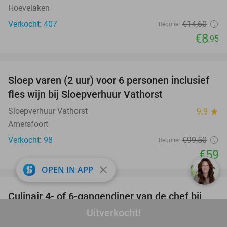
Hoevelaken
Verkocht: 407
€14
,60
Regulier
€8
,95
favorite_border
Sloep varen (2 uur) voor 6 personen inclusief
41%
fles wijn bij Sloepverhuur Vathorst
Sloepverhuur Vathorst
9.9
star
Amersfoort
Verkocht: 98
€99
,50
Regulier
€59
close
OPEN IN APP
favorite_border
Culinair 4- of 6-gangendiner van de chef bij
33%
Merlot
Uitverkocht!