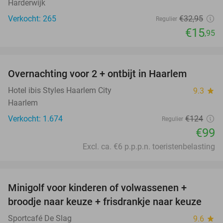
Harderwijk
Verkocht: 265
€32
,95
Regulier
€15
,95
favorite_border
Overnachting voor 2 + ontbijt in Haarlem
20%
Hotel ibis Styles Haarlem City
9.3
star
Haarlem
Verkocht: 1.674
€124
Regulier
€99
Excl. ca. €6 p.p.p.n. toeristenbelasting
favorite_border
Minigolf voor kinderen of volwassenen +
39%
broodje naar keuze + frisdrankje naar keuze
Sportcafé De Slag
9.6
star