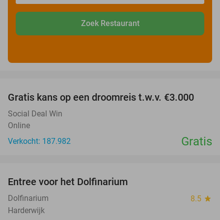
Zoek Restaurant
favorite_border
Gratis kans op een droomreis t.w.v. €3.000
Social Deal Win
Online
Gratis
Verkocht: 187.982
favorite_border
Entree voor het Dolfinarium
36%
Dolfinarium
8.5
star
Harderwijk