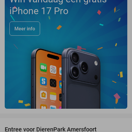
iPhone 17 Pro
Meer info
favorite_border
Entree voor DierenPark Amersfoort
24%