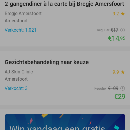
2-gangendiner à la carte bij Bregje Amersfoort
12%
Bregje Amersfoort
9.2
star
Amersfoort
Verkocht: 1.021
€17
Regulier
€14
,95
favorite_border
Gezichtsbehandeling naar keuze
73%
NEW
TODAY
AJ Skin Clinic
9.9
star
Amersfoort
Verkocht: 3
€109
Regulier
€29
Win vandaag een gratis