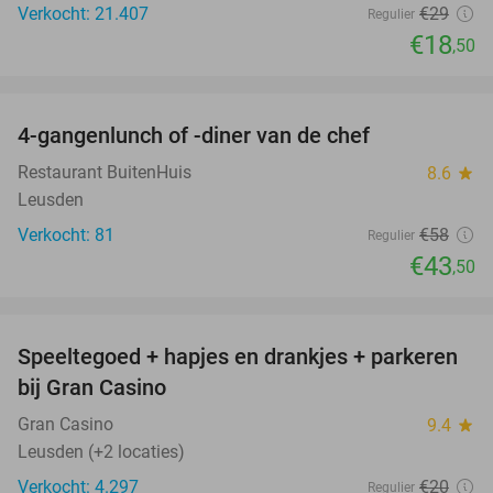
Verkocht: 21.407
€29
Regulier
€18
,50
favorite_border
4-gangenlunch of -diner van de chef
25%
Restaurant BuitenHuis
8.6
star
Leusden
Verkocht: 81
€58
Regulier
€43
,50
favorite_border
Speeltegoed + hapjes en drankjes + parkeren
50%
bij Gran Casino
Gran Casino
9.4
star
Leusden (+2 locaties)
Verkocht: 4.297
€20
Regulier