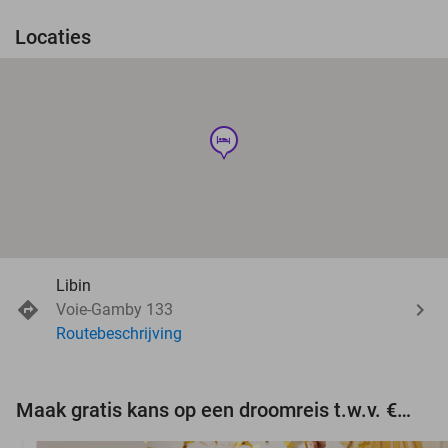
Locaties
hotel
Libin
Voie-Gamby 133
Routebeschrijving
Maak gratis kans op een droomreis t.w.v. €3.000!