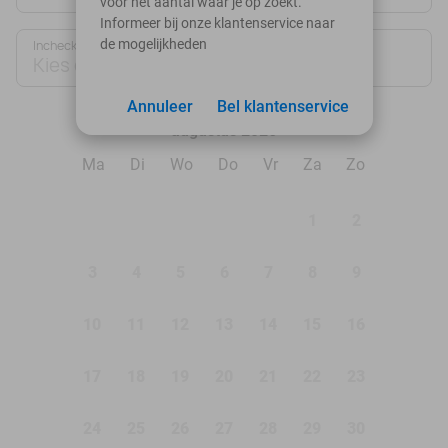
voor het aantal waar je op zoekt.
Informeer bij onze klantenservice naar
de mogelijkheden
Inchecken
Uitchecken
Kies datum
Kies datum
Annuleer
Bel klantenservice
augustus 2026
Ma
Di
Wo
Do
Vr
Za
Zo
1
2
3
4
5
6
7
8
9
10
11
12
13
14
15
16
17
18
19
20
21
22
23
24
25
26
27
28
29
30