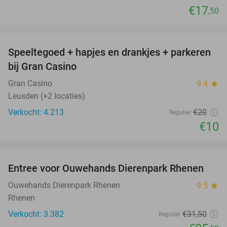
€17
,50
favorite_border
Speeltegoed + hapjes en drankjes + parkeren
50%
bij Gran Casino
Gran Casino
9.4
star
Leusden (+2 locaties)
Verkocht: 4.213
€20
Regulier
€10
favorite_border
Entree voor Ouwehands Dierenpark Rhenen
19%
Ouwehands Dierenpark Rhenen
9.5
star
Rhenen
Verkocht: 3.382
€31
,50
Regulier