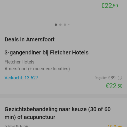
€22
,50
favorite_border
Deals in Amersfoort
3-gangendiner bij Fletcher Hotels
42%
Fletcher Hotels
Amersfoort (+ meerdere locaties)
Verkocht: 13.627
€39
Regulier
€22
,50
favorite_border
Gezichtsbehandeling naar keuze (30 of 60
55%
NEW
min) of acupunctuur
TODAY
Glow & Flow
10.0
star