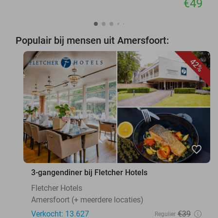
€49
Populair bij mensen uit Amersfoort:
42%
favorite_border
3-gangendiner bij Fletcher Hotels
Fletcher Hotels
Amersfoort (+ meerdere locaties)
Verkocht: 13.627
€39
Regulier