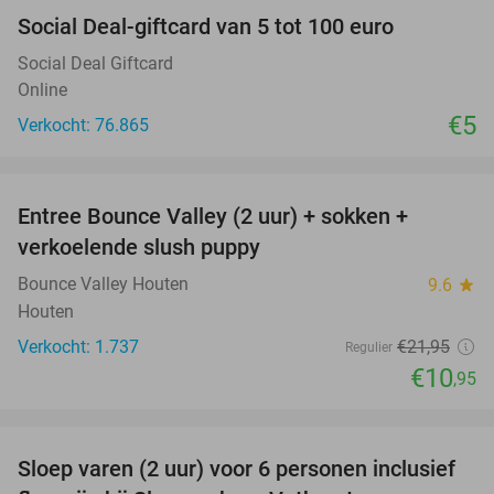
Social Deal-giftcard van 5 tot 100 euro
Social Deal Giftcard
Online
€5
Verkocht: 76.865
favorite_border
Entree Bounce Valley (2 uur) + sokken +
50%
verkoelende slush puppy
Bounce Valley Houten
9.6
star
Houten
Verkocht: 1.737
€21
,95
Regulier
€10
,95
favorite_border
Sloep varen (2 uur) voor 6 personen inclusief
41%