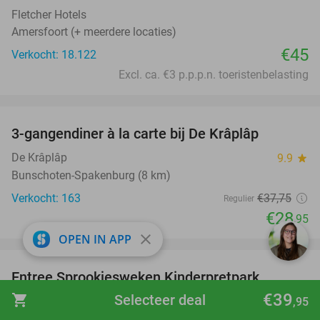
Fletcher Hotels
Amersfoort (+ meerdere locaties)
€45
Verkocht: 18.122
Excl. ca. €3 p.p.p.n. toeristenbelasting
favorite_border
3-gangendiner à la carte bij De Krâplâp
23%
De Krâplâp
9.9
star
Bunschoten-Spakenburg (8 km)
Verkocht: 163
€37
,75
Regulier
€28
,95
close
OPEN IN APP
favorite_border
Entree Sprookjesweken Kinderpretpark
39%
Julianatoren
€39
shopping_cart
Selecteer deal
,95