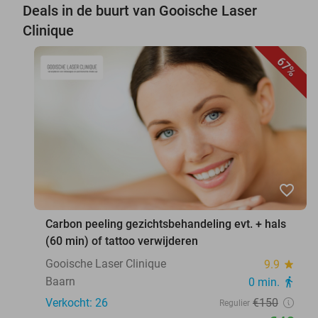
Deals in de buurt van Gooische Laser
Clinique
67%
favorite_border
Carbon peeling gezichtsbehandeling evt. + hals
(60 min) of tattoo verwijderen
Gooische Laser Clinique
9.9
star
Baarn
0 min.
directions_walk
Verkocht: 26
€150
Regulier