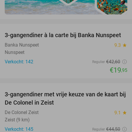
favorite_border
3-gangendiner à la carte bij Banka Nunspeet
53%
Banka Nunspeet
9.3
star
Nunspeet
Verkocht: 142
€42
,60
Regulier
€19
,95
favorite_border
3-gangendiner met vrije keuze van de kaart bij
33%
De Colonel in Zeist
De Colonel Zeist
9.1
star
Zeist (9 km)
Verkocht: 145
€44
,50
Regulier