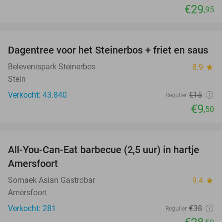
€29
,95
favorite_border
Dagentree voor het Steinerbos + friet en saus
37%
Belevenispark Steinerbos
8.9
star
Stein
Verkocht: 43.840
€15
Regulier
€9
,50
favorite_border
All-You-Can-Eat barbecue (2,5 uur) in hartje
25%
Amersfoort
Somaek Asian Gastrobar
9.4
star
Amersfoort
Verkocht: 281
€38
Regulier