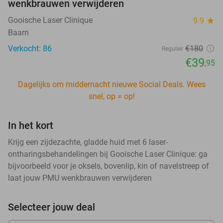
wenkbrauwen verwijderen
Gooische Laser Clinique
9.9
star
Baarn
Verkocht: 86
€180
Regulier
€39
,95
Dagelijks om middernacht nieuwe Social Deals. Wees
snel, op = op!
In het kort
Krijg een zijdezachte, gladde huid met 6 laser-
ontharingsbehandelingen bij Gooische Laser Clinique: ga
bijvoorbeeld voor je oksels, bovenlip, kin of navelstreep of
laat jouw PMU wenkbrauwen verwijderen
Selecteer jouw deal