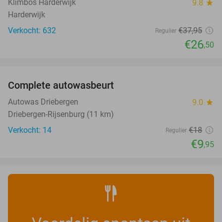
Klimbos Harderwijk
9.8
star
Harderwijk
Verkocht: 632
€37
,95
Regulier
€26
,50
favorite_border
Complete autowasbeurt
45%
NEW
TODAY
Autowas Driebergen
9.0
star
Driebergen-Rijsenburg (11 km)
Verkocht: 14
€18
Regulier
€9
,95