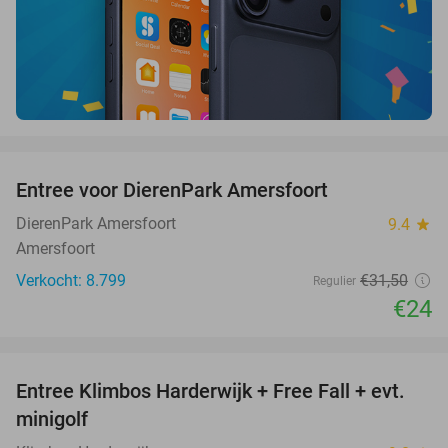
favorite_border
Entree voor DierenPark Amersfoort
24%
DierenPark Amersfoort
9.4
star
Amersfoort
Verkocht: 8.799
€31
,50
Regulier
€24
favorite_border
Entree Klimbos Harderwijk + Free Fall + evt.
30%
minigolf