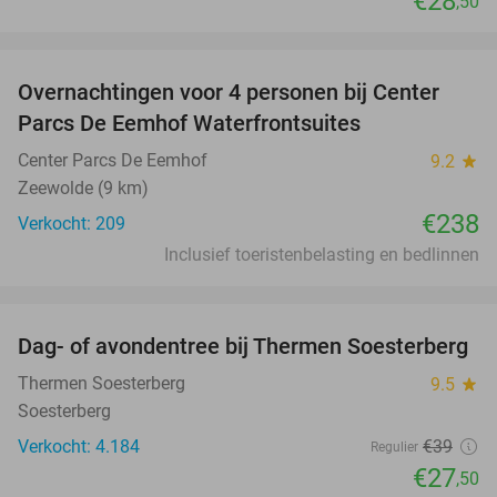
€28
,50
favorite_border
Overnachtingen voor 4 personen bij Center
Parcs De Eemhof Waterfrontsuites
Center Parcs De Eemhof
9.2
star
Zeewolde (9 km)
€238
Verkocht: 209
Inclusief toeristenbelasting en bedlinnen
favorite_border
Dag- of avondentree bij Thermen Soesterberg
29%
Thermen Soesterberg
9.5
star
Soesterberg
Verkocht: 4.184
€39
Regulier
€27
,50