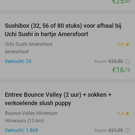
€25
,50
favorite_border
Sushibox (32, 56 of 80 stuks) voor afhaal bij
50%
Uchi Sushi in hartje Amersfoort
Uchi Sushi Amersfoort
9.4
star
Amersfoort
Verkocht: 24
€33
,50
Regulier
€16
,75
favorite_border
Entree Bounce Valley (2 uur) + sokken +
46%
verkoelende slush puppy
Bounce Valley Hilversum
9.4
star
Hilversum (13 km)
Verkocht: 1.860
€21
,95
Regulier