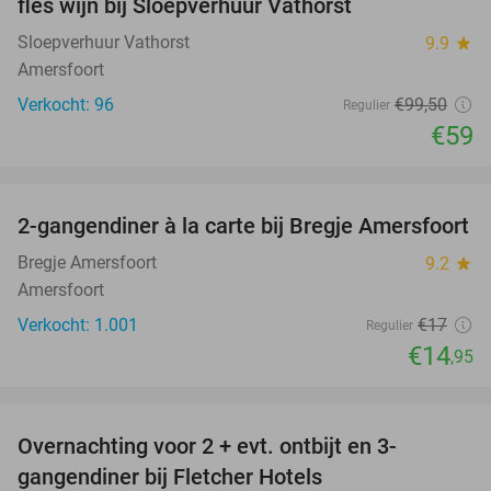
fles wijn bij Sloepverhuur Vathorst
Sloepverhuur Vathorst
9.9
star
Amersfoort
Verkocht: 96
€99
,50
Regulier
€59
favorite_border
2-gangendiner à la carte bij Bregje Amersfoort
12%
Bregje Amersfoort
9.2
star
Amersfoort
Verkocht: 1.001
€17
Regulier
€14
,95
favorite_border
Overnachting voor 2 + evt. ontbijt en 3-
gangendiner bij Fletcher Hotels