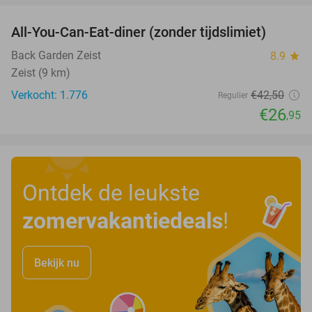
All-You-Can-Eat-diner (zonder tijdslimiet)
37%
Back Garden Zeist
8.9
star
Zeist (9 km)
Verkocht: 1.776
€42
,50
Regulier
€26
,95
Ontdek de leukste
zomervakantiedeals
!
Bekijk nu