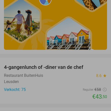
favorite_border
4-gangenlunch of -diner van de chef
25%
Restaurant BuitenHuis
8.6
star
Leusden
Verkocht: 75
€58
Regulier
€43
,50
favorite_border