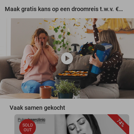
Maak gratis kans op een droomreis t.w.v. €3.000!
play_circle
Vaak samen gekocht
74%
SOLD
OUT