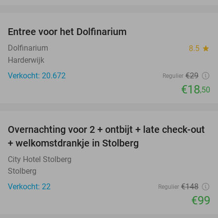
favorite_border
Entree voor het Dolfinarium
36%
Dolfinarium
8.5
star
Harderwijk
Verkocht: 20.672
€29
Regulier
€18
,50
favorite_border
Overnachting voor 2 + ontbijt + late check-out
33%
+ welkomstdrankje in Stolberg
City Hotel Stolberg
Stolberg
Verkocht: 22
€148
Regulier
€99
favorite_border