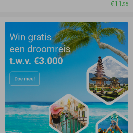
€11
,95
Win gratis
een droomreis
t.w.v. €3.000
Doe mee!