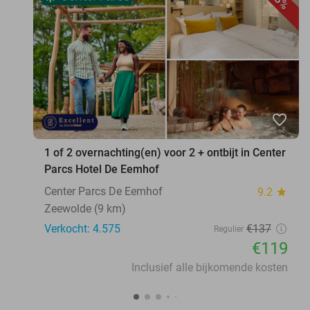
13%
favorite_border
1 of 2 overnachting(en) voor 2 + ontbijt in Center
Parcs Hotel De Eemhof
Center Parcs De Eemhof
9.2
star
Zeewolde (9 km)
Verkocht: 4.575
€137
Regulier
€119
Inclusief alle bijkomende kosten