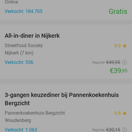
Online
Gratis
Verkocht: 184.705
favorite_border
All-in-diner in Nijkerk
20%
Streetfood Society
9.9
star
Nijkerk (7 km)
Verkocht: 556
€49
,95
Regulier
€39
,95
favorite_border
3-gangen keuzediner bij Pannenkoekenhuis
42%
Bergzicht
Pannenkoekenhuis Bergzicht
9.8
star
Woudenberg
Verkocht: 1.063
€30
,15
Regulier