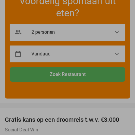
Voordelig spontaan uit
eten?
Zoek Restaurant
favorite_border
Gratis kans op een droomreis t.w.v. €3.000
Social Deal Win