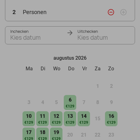
remove_circle_outline
add_circle_outline
2
Personen
Inchecken
Uitchecken
Kies datum
Kies datum
augustus 2026
Ma
Di
Wo
Do
Vr
Za
Zo
1
2
6
3
4
5
7
8
9
€129
10
11
12
13
14
16
15
€129
€129
€129
€129
€129
€129
17
18
19
20
21
22
23
€129
€129
€129