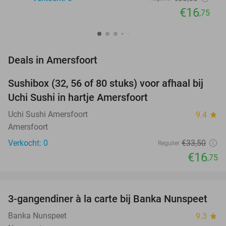
€16
,75
favorite_border
Deals in Amersfoort
Sushibox (32, 56 of 80 stuks) voor afhaal bij
50%
NEW
Uchi Sushi in hartje Amersfoort
TODAY
Uchi Sushi Amersfoort
9.4
star
Amersfoort
Verkocht: 0
€33
,50
Regulier
€16
,75
favorite_border
3-gangendiner à la carte bij Banka Nunspeet
53%
NEW
TODAY
Banka Nunspeet
9.3
star