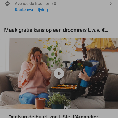
Avenue de Bouillon 70
Routebeschrijving
Maak gratis kans op een droomreis t.w.v. €3.000!
play_circle
Deals in de buurt van Hôtel L'Amandier