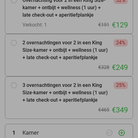
Overnachting voor 2 in een King Size-
32%
kamer + ontbijt + wellness (1 uur) +
late check-out + aperitiefplankje
€129
Verkocht: 1
€191
2 overnachtingen voor 2 in een King
24%
Size-kamer + ontbijt + wellness (1 uur)
+ late check-out + aperitiefplankje
€249
€328
3 overnachtingen voor 2 in een King
25%
Size-kamer + ontbijt + wellness (1 uur)
+ late check-out + aperitiefplankje
€349
€465
remove_circle_outline
add_circle_outline
1
Kamer