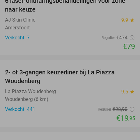
6 laser-ontharingsbehandelingen voor zone
83%
naar keuze
AJ Skin Clinic
9.9
star
Amersfoort
Verkocht: 7
€474
Regulier
€79
favorite_border
2- of 3-gangen keuzediner bij La Piazza
31%
Woudenberg
La Piazza Woudenberg
9.5
star
Woudenberg (6 km)
Verkocht: 441
€28
,90
Regulier
€19
,95
favorite_border