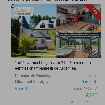
14%
favorite_border
1 of 2 overnachtingen voor 2 tot 8 personen +
een fles champagne in de Ardennen
Domaine de Wisbeley
10
star
Libramont-Chevigny
13 min.
directions_walk
Verkocht: 2
€324
Regulier
€280
Inclusief alle bijkomende kosten