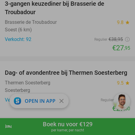
3-gangen keuzediner bij Brasserie de
28%
Troubadour
Brasserie de Troubadour
9.8
star
Soest (6 km)
Verkocht: 92
€38
,95
Regulier
€27
,95
favorite_border
Dag- of avondentree bij Thermen Soesterberg
29%
Thermen Soesterberg
9.5
star
Soesterberg
Verkocht: 4.061
€39
close
OPEN IN APP
Regulier
€27
,50
favorite_border
Boek nu voor €129
hotel
shopping_cart
Boek nu
navigate_next
per kamer, per nacht
Dagentree voor WILDLANDS Adventure Zoo