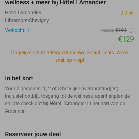
wellness + meer bij Hôtel L'Amandier
Hôtel L'Amandier
9.9
star
Libramont-Chevigny
Verkocht: 1
€191
Regulier
€129
Dagelijks om middernacht nieuwe Social Deals. Wees
snel, op = op!
In het kort
Voor 2 personen: 1, 2 of 3 heerlijke overnachting(en)
inclusief ontbijt, toegang tot de wellness, aperitiefiplankje
en late check-out bij Hôtel L'Amandier in het hart van de
Ardennen
Reserveer jouw deal