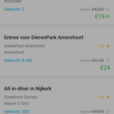
Nunspeet
Verkocht: 2
€42
,60
Regulier
€19
,95
favorite_border
Entree voor DierenPark Amersfoort
24%
DierenPark Amersfoort
9.4
star
Amersfoort
Verkocht: 8.240
€31
,50
Regulier
€24
favorite_border
All-in-diner in Nijkerk
20%
Streetfood Society
9.9
star
Nijkerk (7 km)
Verkocht: 530
€49
,95
Regulier