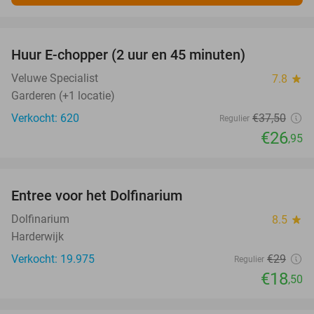
favorite_border
Huur E-chopper (2 uur en 45 minuten)
28%
Veluwe Specialist
7.8
star
Garderen (+1 locatie)
Verkocht: 620
€37
,50
Regulier
€26
,95
favorite_border
Entree voor het Dolfinarium
36%
Dolfinarium
8.5
star
Harderwijk
Verkocht: 19.975
€29
Regulier
€18
,50
favorite_border