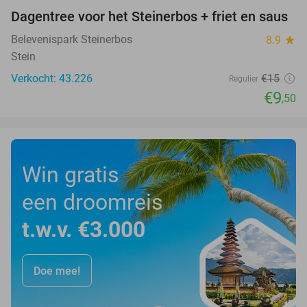
Dagentree voor het Steinerbos + friet en saus
37%
Belevenispark Steinerbos
8.9
star
Stein
Verkocht: 43.226
€15
Regulier
€9
,50
Win gratis
een droomreis
t.w.v. €3.000
Doe mee!