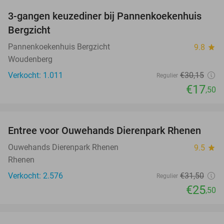
3-gangen keuzediner bij Pannenkoekenhuis
42%
Bergzicht
Pannenkoekenhuis Bergzicht
9.8
star
Woudenberg
Verkocht: 1.011
€30
,15
Regulier
€17
,50
favorite_border
Entree voor Ouwehands Dierenpark Rhenen
19%
Ouwehands Dierenpark Rhenen
9.5
star
Rhenen
Verkocht: 2.576
€31
,50
Regulier
€25
,50
favorite_border