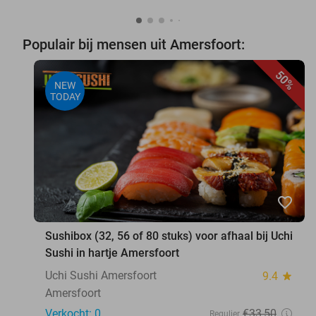
Populair bij mensen uit Amersfoort:
50%
NEW
TODAY
favorite_border
Sushibox (32, 56 of 80 stuks) voor afhaal bij Uchi
Sushi in hartje Amersfoort
Uchi Sushi Amersfoort
9.4
star
Amersfoort
Verkocht: 0
€33
,50
Regulier