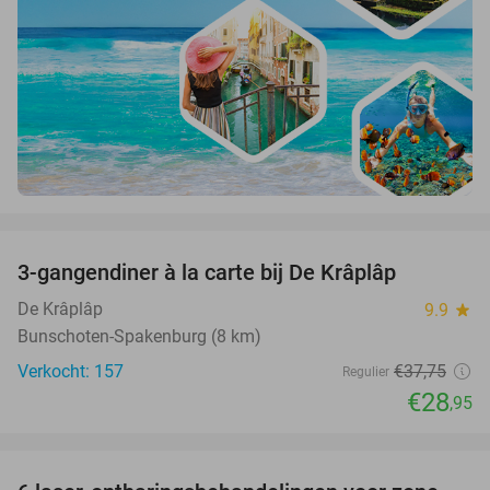
favorite_border
3-gangendiner à la carte bij De Krâplâp
23%
De Krâplâp
9.9
star
Bunschoten-Spakenburg (8 km)
Verkocht: 157
€37
,75
Regulier
€28
,95
favorite_border