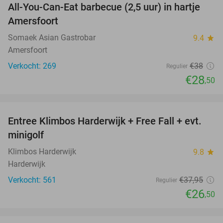
All-You-Can-Eat barbecue (2,5 uur) in hartje
25%
Amersfoort
Somaek Asian Gastrobar
9.4
star
Amersfoort
Verkocht: 269
€38
Regulier
€28
,50
favorite_border
Entree Klimbos Harderwijk + Free Fall + evt.
30%
minigolf
Klimbos Harderwijk
9.8
star
Harderwijk
Verkocht: 561
€37
,95
Regulier
€26
,50
favorite_border