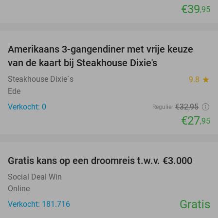
€39
,95
favorite_border
Amerikaans 3-gangendiner met vrije keuze
15%
NEW
van de kaart bij Steakhouse Dixie's
TODAY
Steakhouse Dixie´s
9.8
star
Ede
Verkocht: 0
€32
,95
Regulier
€27
,95
favorite_border
Gratis kans op een droomreis t.w.v. €3.000
Social Deal Win
Online
Gratis
Verkocht: 181.716