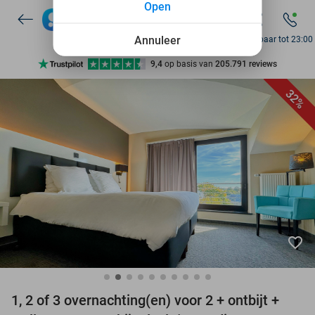
Open
7 dagen per week beschikbaar
10+ miljoen leden
Annuleer
Bereikbaar tot 23:00
9,4
op basis van
205.791 reviews
Ontdek 15.000+ deals
32%
7 dagen per week beschikbaar
10+ miljoen leden
favorite_border
1, 2 of 3 overnachting(en) voor 2 + ontbijt +