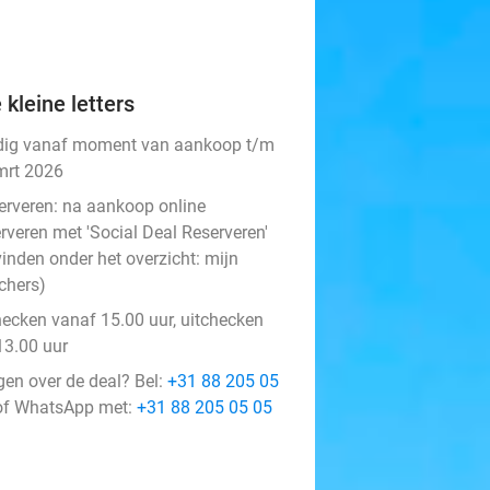
 kleine letters
dig vanaf moment van aankoop t/m
mrt 2026
erveren:
na aankoop online
rveren met 'Social Deal Reserveren'
vinden onder het overzicht:
mijn
chers
)
hecken vanaf 15.00 uur, uitchecken
13.00 uur
gen over de deal? Bel:
+31 88 205 05
f WhatsApp met:
+31 88 205 05 05