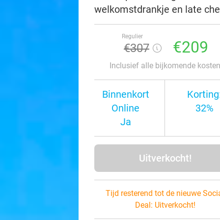
welkomstdrankje en late chec
Regulier
€209
€307
Inclusief alle bijkomende koste
Binnenkort
Korting
Online
32%
Ja
Uitverkocht!
Tijd resterend tot de nieuwe Soci
Deal:
Uitverkocht!