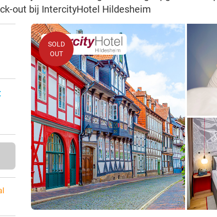
k-out bij IntercityHotel Hildesheim
SOLD
OUT
n
:
al