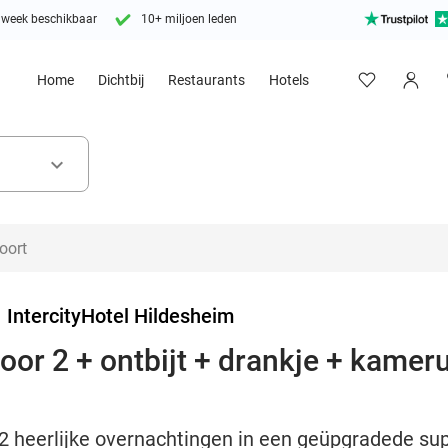
 week beschikbaar
10+ miljoen leden
Home
Dichtbij
Restaurants
Hotels
keyboard_arrow_down
>
IntercityHotel Hildesheim
oor 2 + ontbijt + drankje + kamer
2 heerlijke overnachtingen in een geüpgradede supe