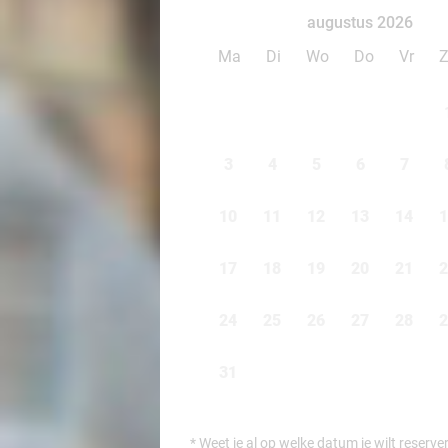
augustus 2026
Ma
Di
Wo
Do
Vr
3
4
5
6
7
10
11
12
13
14
1
17
18
19
20
21
2
24
25
26
27
28
2
31
*
Weet je al op welke datum je wilt reserve