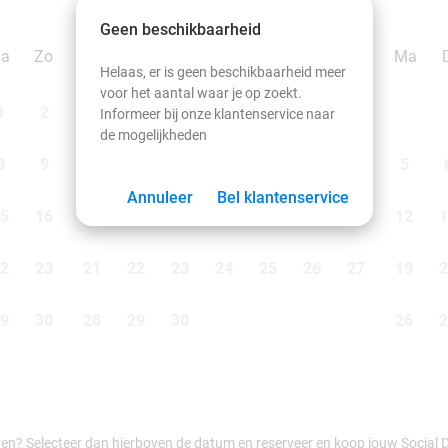
september 2026
Geen beschikbaarheid
Za
Zo
Ma
Di
Wo
Do
Vr
Za
Zo
Ma
Helaas, er is geen beschikbaarheid meer
voor het aantal waar je op zoekt.
1
2
1
2
3
4
5
6
Informeer bij onze klantenservice naar
de mogelijkheden
8
9
7
8
9
10
11
12
13
5
Annuleer
Bel klantenservice
5
16
14
15
16
17
18
19
20
12
1
2
23
21
22
23
24
25
26
27
19
2
9
30
28
29
30
26
2
ren? Selecteer dan hierboven de datum en reserveer en koop jouw Social Dea