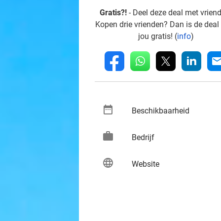
Gratis?!
- Deel deze deal met vrien
Kopen drie vrienden? Dan is de deal
jou gratis! (
info
)
whatsapp
linkedin
fb
mai
date_range
keybo
Beschikbaarheid
work
keybo
Bedrijf
language
keybo
Website