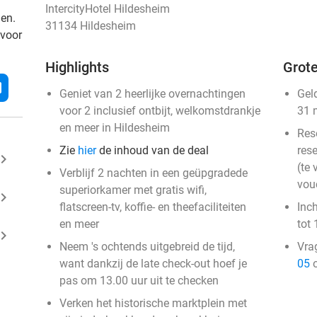
IntercityHotel Hildesheim
den.
31134 Hildesheim
 voor
Highlights
Grote
l
Geniet van 2 heerlijke overnachtingen
Gel
voor 2 inclusief ontbijt, welkomstdrankje
31 
en meer in Hildesheim
Res
Zie
hier
de inhoud van de deal
rese
ard_arrow_right
(te 
Verblijf 2 nachten in een geüpgradede
vou
superiorkamer met gratis wifi,
ard_arrow_right
flatscreen-tv, koffie- en theefaciliteiten
Inc
en meer
tot 
ard_arrow_right
Neem 's ochtends uitgebreid de tijd,
Vra
want dankzij de late check-out hoef je
05
o
pas om 13.00 uur uit te checken
Verken het historische marktplein met