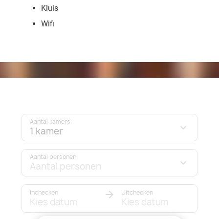
Kluis
Wifi
Aantal kamers:
1 kamer
Aantal personen:
Aantal personen
Inchecken
Uitchecken
Kies datum
Kies datum