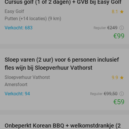
Cursus golf (1 of 2 dagen) + GVB bij Easy Golf
60%
Easy Golf
8.1
star
Putten (+14 locaties) (9 km)
Verkocht: 683
€249
Regulier
€99
favorite_border
Sloep varen (2 uur) voor 6 personen inclusief
41%
fles wijn bij Sloepverhuur Vathorst
Sloepverhuur Vathorst
9.9
star
Amersfoort
Verkocht: 94
€99
,50
Regulier
€59
favorite_border
Onbeperkt Korean BBQ + welkomstdrankje (2
34%