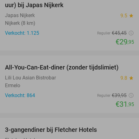
uur) bij Japas Nijkerk
Japas Nijkerk
9.5
star
Nijkerk (8 km)
Verkocht: 1.125
€45
,45
Regulier
€29
,95
favorite_border
All-You-Can-Eat-diner (zonder tijdslimiet)
20%
Lili Lou Asian Bistrobar
9.8
star
Ermelo
Verkocht: 864
€39
,95
Regulier
€31
,95
favorite_border
3-gangendiner bij Fletcher Hotels
42%