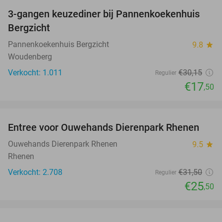
3-gangen keuzediner bij Pannenkoekenhuis
42%
Bergzicht
Pannenkoekenhuis Bergzicht
9.8
star
Woudenberg
Verkocht: 1.011
€30
,15
Regulier
€17
,50
favorite_border
Entree voor Ouwehands Dierenpark Rhenen
19%
Ouwehands Dierenpark Rhenen
9.5
star
Rhenen
Verkocht: 2.708
€31
,50
Regulier
€25
,50
favorite_border