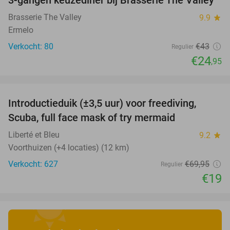
3-gangen keuzediner bij Brasserie The Valley
42%
Brasserie The Valley
9.9
star
Ermelo
Verkocht: 80
€43
Regulier
€24
,95
favorite_border
Introductieduik (±3,5 uur) voor freediving,
73%
Scuba, full face mask of try mermaid
Liberté et Bleu
9.2
star
Voorthuizen (+4 locaties) (12 km)
Verkocht: 627
€69
,95
Regulier
€19