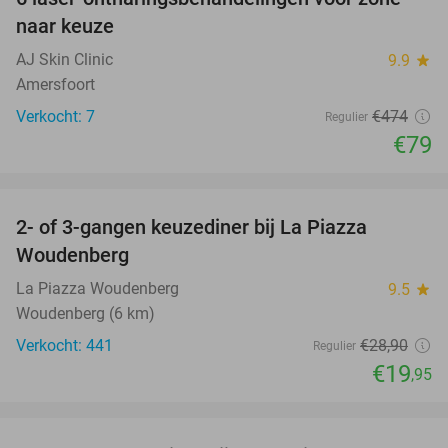
83%
naar keuze
AJ Skin Clinic
9.9
star
Amersfoort
Verkocht: 7
€474
Regulier
€79
favorite_border
2- of 3-gangen keuzediner bij La Piazza
31%
Woudenberg
La Piazza Woudenberg
9.5
star
Woudenberg (6 km)
Verkocht: 441
€28
,90
Regulier
€19
,95
favorite_border