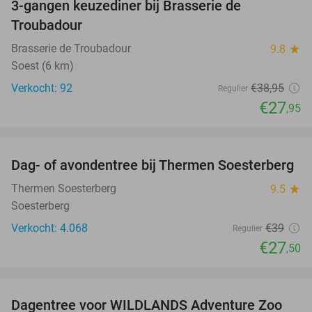
3-gangen keuzediner bij Brasserie de
28%
Troubadour
Brasserie de Troubadour
9.8
star
Soest (6 km)
Verkocht: 92
€38
,95
Regulier
€27
,95
favorite_border
Dag- of avondentree bij Thermen Soesterberg
29%
Thermen Soesterberg
9.5
star
Soesterberg
Verkocht: 4.068
€39
Regulier
€27
,50
favorite_border
Dagentree voor WILDLANDS Adventure Zoo
24%