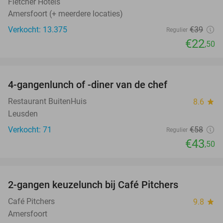
Fletcher Hotels
Amersfoort (+ meerdere locaties)
Verkocht: 13.375
€39
Regulier
€22
,50
favorite_border
4-gangenlunch of -diner van de chef
25%
Restaurant BuitenHuis
8.6
star
Leusden
Verkocht: 71
€58
Regulier
€43
,50
favorite_border
2-gangen keuzelunch bij Café Pitchers
36%
Café Pitchers
9.8
star
Amersfoort