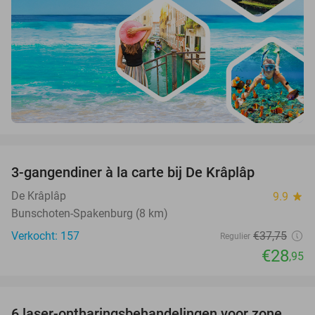
favorite_border
3-gangendiner à la carte bij De Krâplâp
23%
De Krâplâp
9.9
star
Bunschoten-Spakenburg (8 km)
Verkocht: 157
€37
,75
Regulier
€28
,95
favorite_border
6 laser-ontharingsbehandelingen voor zone