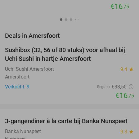
€16
,75
favorite_border
Deals in Amersfoort
Sushibox (32, 56 of 80 stuks) voor afhaal bij
50%
NEW
Uchi Sushi in hartje Amersfoort
TODAY
Uchi Sushi Amersfoort
9.4
star
Amersfoort
Verkocht: 9
€33
,50
Regulier
€16
,75
favorite_border
3-gangendiner à la carte bij Banka Nunspeet
53%
NEW
TODAY
Banka Nunspeet
9.3
star