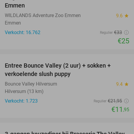
Emmen
WILDLANDS Adventure Zoo Emmen
9.6
star
Emmen
Verkocht: 16.762
€33
Regulier
€25
favorite_border
Entree Bounce Valley (2 uur) + sokken +
46%
verkoelende slush puppy
Bounce Valley Hilversum
9.4
star
Hilversum (13 km)
Verkocht: 1.723
€21
,95
Regulier
€11
,95
favorite_border