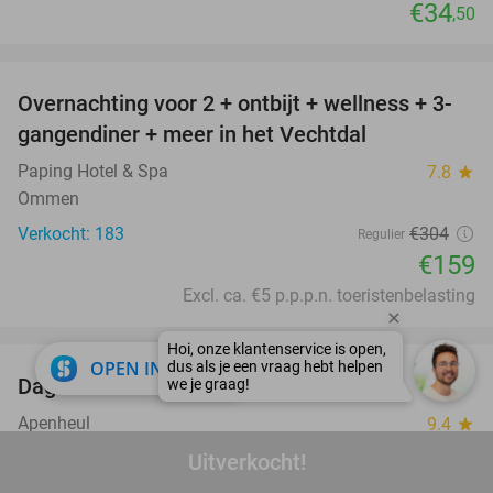
€34
,50
favorite_border
Overnachting voor 2 + ontbijt + wellness + 3-
48%
gangendiner + meer in het Vechtdal
Paping Hotel & Spa
7.8
star
Ommen
Verkocht: 183
€304
Regulier
€159
Excl. ca. €5 p.p.p.n. toeristenbelasting
favorite_border
close
OPEN IN APP
Dagentree voor Apenheul
36%
Apenheul
9.4
star
Apeldoorn
Uitverkocht!
Verkocht: 32.615
€30
,50
Regulier