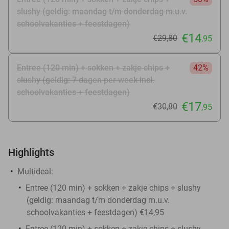
slushy (geldig: maandag t/m donderdag m.u.v.
schoolvakanties + feestdagen)
€14
€29
,80
,95
Entree (120 min) + sokken + zakje chips +
42%
slushy (geldig: 7 dagen per week incl.
schoolvakanties + feestdagen)
€17
€30
,80
,95
Highlights
Multideal:
Entree (120 min) + sokken + zakje chips + slushy
(geldig: maandag t/m donderdag m.u.v.
schoolvakanties + feestdagen) €14,95
Entree (120 min) + sokken + zakje chips + slushy