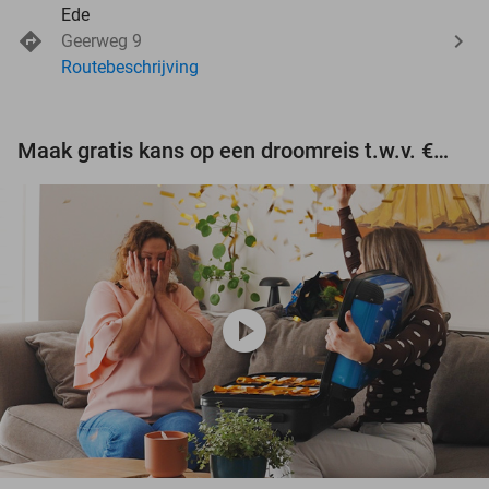
Ede
Geerweg 9
Routebeschrijving
Maak gratis kans op een droomreis t.w.v. €3.000!
play_circle