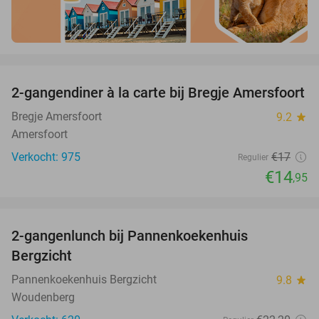
favorite_border
2-gangendiner à la carte bij Bregje Amersfoort
12%
Bregje Amersfoort
9.2
star
Amersfoort
Verkocht: 975
€17
Regulier
€14
,95
favorite_border
2-gangenlunch bij Pannenkoekenhuis
44%
Bergzicht
Pannenkoekenhuis Bergzicht
9.8
star
Woudenberg