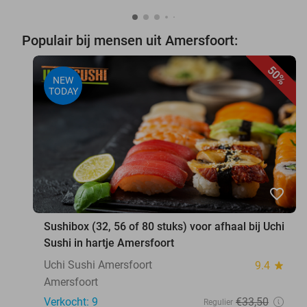
Populair bij mensen uit Amersfoort:
50%
NEW
TODAY
favorite_border
Sushibox (32, 56 of 80 stuks) voor afhaal bij Uchi
Sushi in hartje Amersfoort
Uchi Sushi Amersfoort
9.4
star
Amersfoort
Verkocht: 9
€33
,50
Regulier