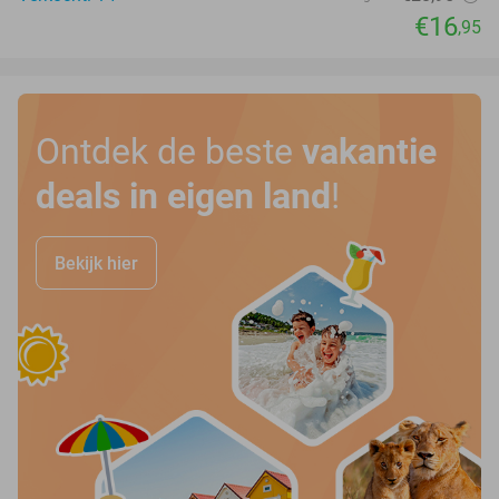
€16
,95
Ontdek de beste
vakantie
deals in eigen land
!
Bekijk hier