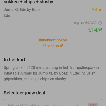
sokken + chips + slushy
Jump XL Ede by Boaz
9.4
star
Ede
€29
,80
Regulier
€14
,95
Binnenkort online::
Uitverkocht!
In het kort
Spring en klim 120 minuten lang in het Trampolinepark en
Inflatable Airpark bij Jump XL by Boaz in Ede: inclusief
gripsokken, een zakje chips en slushy
Selecteer jouw deal
Entree (120 min) + sokken + zakje chips +
50%