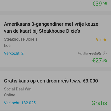
€39
,95
favorite_border
Amerikaans 3-gangendiner met vrije keuze
15%
NEW
van de kaart bij Steakhouse Dixie's
TODAY
Steakhouse Dixie´s
9.8
star
Ede
Verkocht: 2
€32
,95
Regulier
€27
,95
favorite_border
Gratis kans op een droomreis t.w.v. €3.000
Social Deal Win
Online
Gratis
Verkocht: 182.025