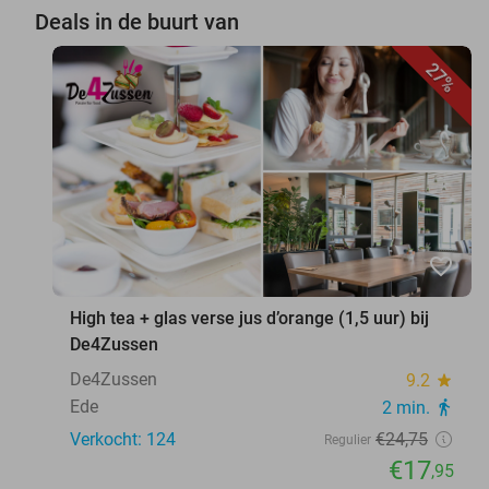
Deals in de buurt van
27%
favorite_border
High tea + glas verse jus d’orange (1,5 uur) bij
De4Zussen
De4Zussen
9.2
star
Ede
2 min.
directions_walk
Verkocht: 124
€24
,75
Regulier
€17
,95