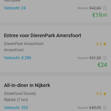
Nunspeet
Verkocht: 24
€42
,60
Regulier
€19
,95
favorite_border
Entree voor DierenPark Amersfoort
24%
DierenPark Amersfoort
9.4
star
Amersfoort
Verkocht: 8.286
€31
,50
Regulier
€24
favorite_border
All-in-diner in Nijkerk
20%
Streetfood Society
9.9
star
Nijkerk (7 km)
Verkocht: 533
€49
,95
Regulier