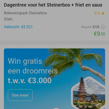
Dagentree voor het Steinerbos + friet en saus
37%
Belevenispark Steinerbos
8.9
star
Stein
Verkocht: 43.321
€15
Regulier
€9
,50
Win gratis
een droomreis
t.w.v. €3.000
Doe mee!