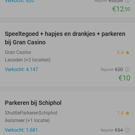
Verkocht: 620
€22
,20
Regulier
€12
,50
favorite_border
Speeltegoed + hapjes en drankjes + parkeren
50%
bij Gran Casino
Gran Casino
9.4
star
Leusden (+2 locaties)
Verkocht: 4.147
€20
Regulier
€10
favorite_border
Parkeren bij Schiphol
36%
ShuttleParkerenSchiphol
7.8
star
Aalsmeer (+1 locatie)
Verkocht: 1.681
€54
Regulier