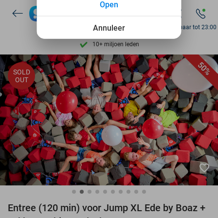
Open
Ontdek 15.000+ deals
7 dagen per week beschikbaar
Annuleer
Bereikbaar tot 23:00
10+ miljoen leden
9,4
op basis van
205.807 reviews
50%
SOLD
Ontdek 15.000+ deals
OUT
7 dagen per week beschikbaar
10+ miljoen leden
favorite_border
Entree (120 min) voor Jump XL Ede by Boaz +