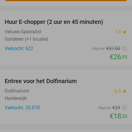
favorite_border
Huur E-chopper (2 uur en 45 minuten)
28%
Veluwe Specialist
7.8
star
Garderen (+1 locatie)
Verkocht: 622
€37
,50
Regulier
€26
,95
favorite_border
Entree voor het Dolfinarium
36%
Dolfinarium
8.5
star
Harderwijk
Verkocht: 20.078
€29
Regulier
€18
,50
favorite_border