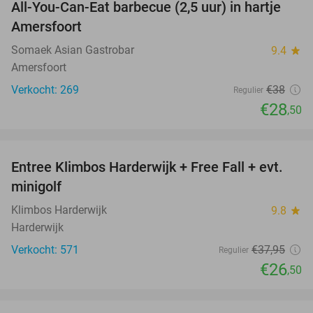
All-You-Can-Eat barbecue (2,5 uur) in hartje
25%
Amersfoort
Somaek Asian Gastrobar
9.4
star
Amersfoort
Verkocht: 269
€38
Regulier
€28
,50
favorite_border
Entree Klimbos Harderwijk + Free Fall + evt.
30%
minigolf
Klimbos Harderwijk
9.8
star
Harderwijk
Verkocht: 571
€37
,95
Regulier
€26
,50
favorite_border