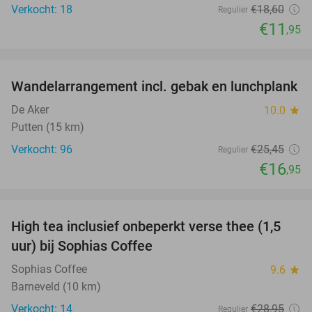
Verkocht: 18
€18
,60
Regulier
€11
,95
favorite_border
Wandelarrangement incl. gebak en lunchplank
33%
De Aker
10.0
star
Putten (15 km)
Verkocht: 96
€25
,45
Regulier
€16
,95
favorite_border
High tea inclusief onbeperkt verse thee (1,5
41%
uur) bij Sophias Coffee
Sophias Coffee
9.6
star
Barneveld (10 km)
Verkocht: 14
€28
,95
Regulier