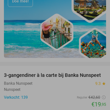
Doe mee!
favorite_border
3-gangendiner à la carte bij Banka Nunspeet
53%
Banka Nunspeet
9.3
star
Nunspeet
Verkocht: 139
€42
,60
Regulier
€19
,95