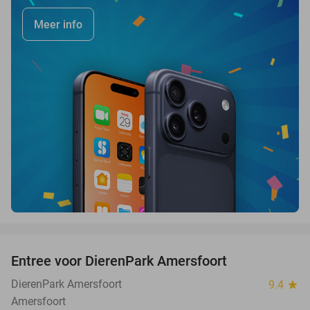
Meer info
favorite_border
Entree voor DierenPark Amersfoort
24%
DierenPark Amersfoort
9.4
star
Amersfoort