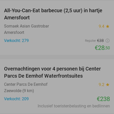
All-You-Can-Eat barbecue (2,5 uur) in hartje
25%
Amersfoort
Somaek Asian Gastrobar
9.4
star
Amersfoort
Verkocht: 279
€38
Regulier
€28
,50
favorite_border
Overnachtingen voor 4 personen bij Center
Parcs De Eemhof Waterfrontsuites
Center Parcs De Eemhof
9.2
star
Zeewolde (9 km)
€238
Verkocht: 209
Inclusief toeristenbelasting en bedlinnen