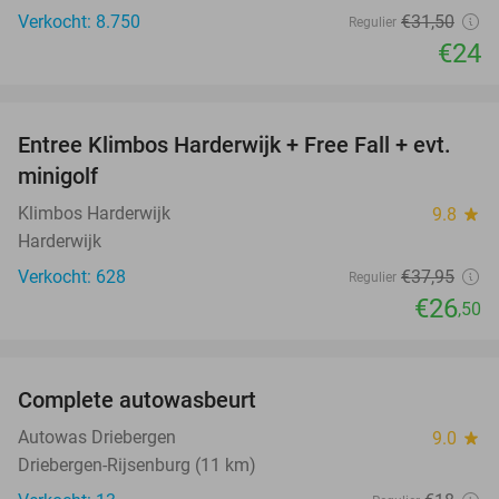
Verkocht: 8.750
€31
,50
Regulier
€24
favorite_border
Entree Klimbos Harderwijk + Free Fall + evt.
30%
minigolf
Klimbos Harderwijk
9.8
star
Harderwijk
Verkocht: 628
€37
,95
Regulier
€26
,50
favorite_border
Complete autowasbeurt
45%
NEW
TODAY
Autowas Driebergen
9.0
star
Driebergen-Rijsenburg (11 km)