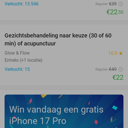
Verkocht: 13.546
€39
Regulier
€22
,50
favorite_border
Gezichtsbehandeling naar keuze (30 of 60
55%
NEW
min) of acupunctuur
TODAY
Glow & Flow
10.0
star
Ermelo (+1 locatie)
Verkocht: 15
€49
Regulier
€22
Win vandaag een gratis
iPhone 17 Pro