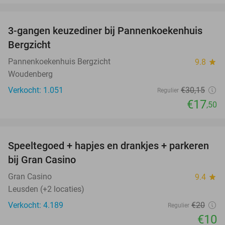
favorite_border
3-gangen keuzediner bij Pannenkoekenhuis
42%
Bergzicht
Pannenkoekenhuis Bergzicht
9.8
star
Woudenberg
Verkocht: 1.051
€30
,15
Regulier
€17
,50
favorite_border
Speeltegoed + hapjes en drankjes + parkeren
50%
bij Gran Casino
Gran Casino
9.4
star
Leusden (+2 locaties)
Verkocht: 4.189
€20
Regulier
€10