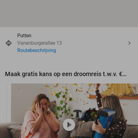
Putten
Vanenburgerallee 13
Routebeschrijving
Maak gratis kans op een droomreis t.w.v. €3.000!
play_circle