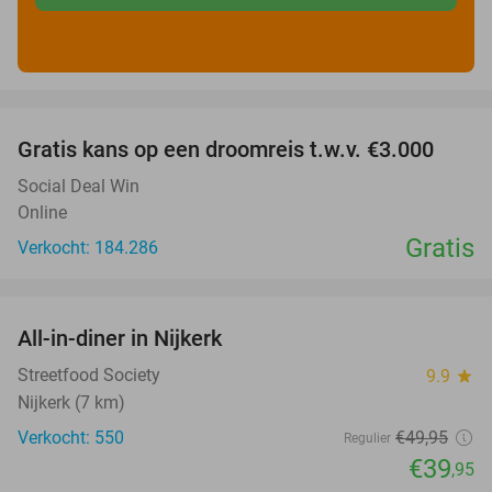
favorite_border
Gratis kans op een droomreis t.w.v. €3.000
Social Deal Win
Online
Gratis
Verkocht: 184.286
favorite_border
All-in-diner in Nijkerk
20%
Streetfood Society
9.9
star
Nijkerk (7 km)
Verkocht: 550
€49
,95
Regulier
€39
,95