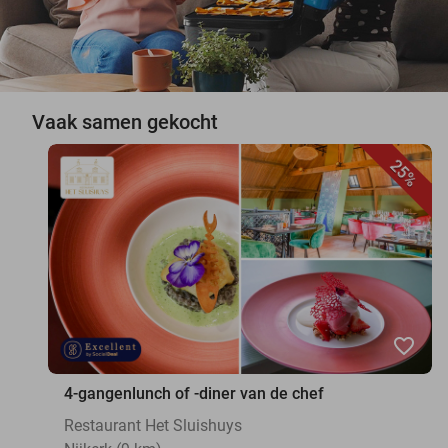
Vaak samen gekocht
25%
favorite_border
4-gangenlunch of -diner van de chef
Restaurant Het Sluishuys