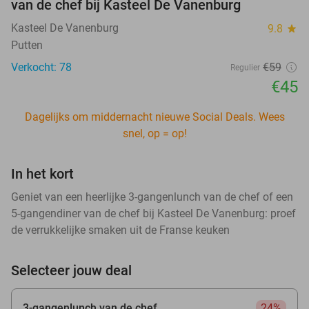
van de chef bij Kasteel De Vanenburg
Kasteel De Vanenburg
9.8
star
Putten
Verkocht: 78
€59
Regulier
€45
Dagelijks om middernacht nieuwe Social Deals. Wees
snel, op = op!
In het kort
Geniet van een heerlijke 3-gangenlunch van de chef of een
5-gangendiner van de chef bij Kasteel De Vanenburg: proef
de verrukkelijke smaken uit de Franse keuken
Selecteer jouw deal
3-gangenlunch van de chef
24%