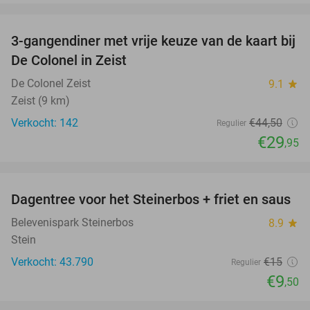
favorite_border
3-gangendiner met vrije keuze van de kaart bij
33%
De Colonel in Zeist
De Colonel Zeist
9.1
star
Zeist (9 km)
Verkocht: 142
€44
,50
Regulier
€29
,95
favorite_border
Dagentree voor het Steinerbos + friet en saus
37%
Belevenispark Steinerbos
8.9
star
Stein
Verkocht: 43.790
€15
Regulier
€9
,50
favorite_border