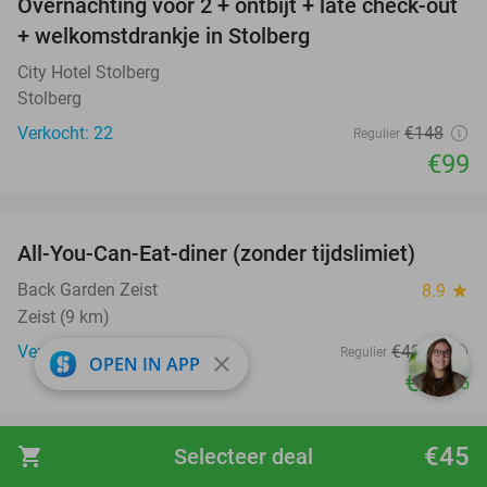
Overnachting voor 2 + ontbijt + late check-out
33%
+ welkomstdrankje in Stolberg
City Hotel Stolberg
Stolberg
Verkocht: 22
€148
Regulier
€99
favorite_border
All-You-Can-Eat-diner (zonder tijdslimiet)
37%
Back Garden Zeist
8.9
star
Zeist (9 km)
Verkocht: 1.756
€42
,50
Regulier
close
OPEN IN APP
€26
,95
€45
shopping_cart
Selecteer deal