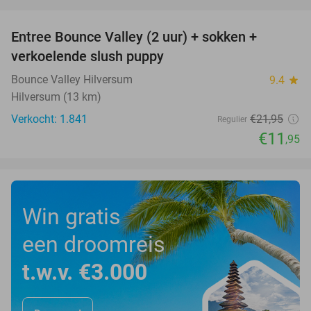
favorite_border
Entree Bounce Valley (2 uur) + sokken +
46%
verkoelende slush puppy
Bounce Valley Hilversum
9.4
star
Hilversum (13 km)
Verkocht: 1.841
€21
,95
Regulier
€11
,95
Win gratis
een droomreis
t.w.v. €3.000