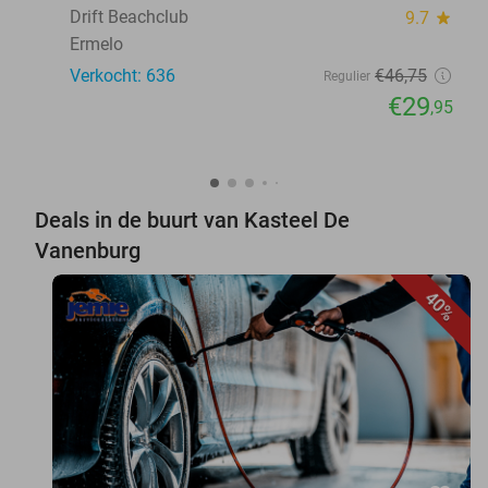
Drift Beachclub
9.7
star
Ermelo
Verkocht: 636
€46
,75
Regulier
€29
,95
Deals in de buurt van Kasteel De
Vanenburg
40%