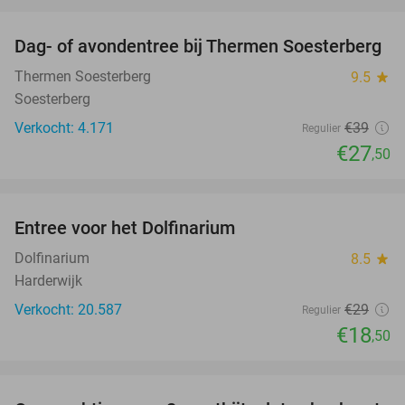
favorite_border
Dag- of avondentree bij Thermen Soesterberg
29%
Thermen Soesterberg
9.5
star
Soesterberg
Verkocht: 4.171
€39
Regulier
€27
,50
favorite_border
Entree voor het Dolfinarium
36%
Dolfinarium
8.5
star
Harderwijk
Verkocht: 20.587
€29
Regulier
€18
,50
favorite_border