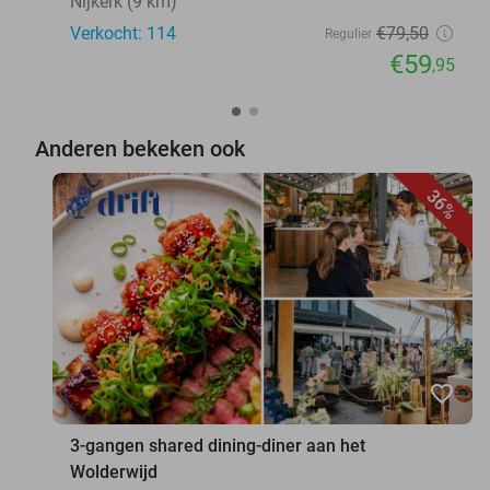
Nijkerk (9 km)
Verkocht: 114
€79
,50
Regulier
€59
,95
Anderen bekeken ook
36%
favorite_border
3-gangen shared dining-diner aan het
Wolderwijd