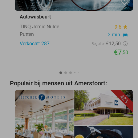
favorite_border
Autowasbeurt
TINQ Jemie Nulde
9.6
star
Putten
2 min.
directions_car
Verkocht: 287
€12
,50
Regulier
€7
,50
Populair bij mensen uit Amersfoort:
42%