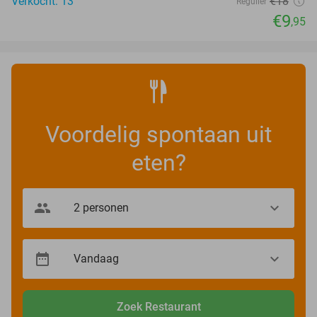
Verkocht: 13
€18
Regulier
€9
,95
Voordelig spontaan uit
eten?
Zoek Restaurant