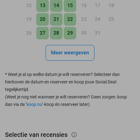
12
13
14
15
16
17
18
19
20
21
22
23
24
25
26
27
28
29
30
31
Meer weergeven
*
Weet je al op welke datum je wilt reserveren? Selecteer dan
hierboven de datum en reserveer en koop jouw Social Deal
tegelijkertijd.
(Weet je nog niet wanneer je wilt reserveren? Geen zorgen: koop
dan via de ‘
koop nu
’-knop én reserveer later)
Selectie van recensies
info_outlined