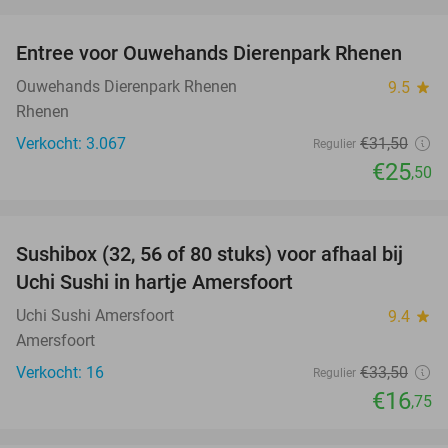
favorite_border
Entree voor Ouwehands Dierenpark Rhenen
19%
Ouwehands Dierenpark Rhenen
9.5
star
Rhenen
Verkocht: 3.067
€31
,50
Regulier
€25
,50
favorite_border
Sushibox (32, 56 of 80 stuks) voor afhaal bij
50%
Uchi Sushi in hartje Amersfoort
Uchi Sushi Amersfoort
9.4
star
Amersfoort
Verkocht: 16
€33
,50
Regulier
€16
,75
favorite_border