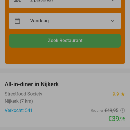
Zoek Restaurant
favorite_border
All-in-diner in Nijkerk
20%
Streetfood Society
9.9
star
Nijkerk (7 km)
Verkocht: 541
€49
,95
Regulier
€39
,95
favorite_border