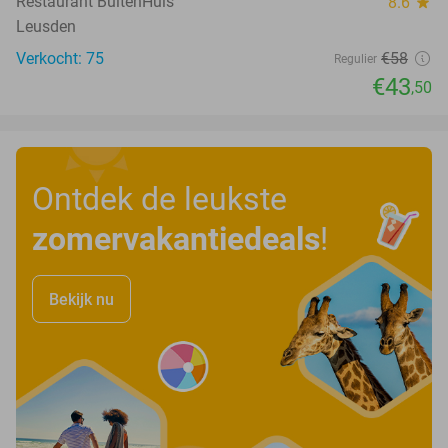
Restaurant BuitenHuis
8.6
star
Leusden
Verkocht: 75
€58
Regulier
€43
,50
Ontdek de leukste
zomervakantiedeals
!
Bekijk nu