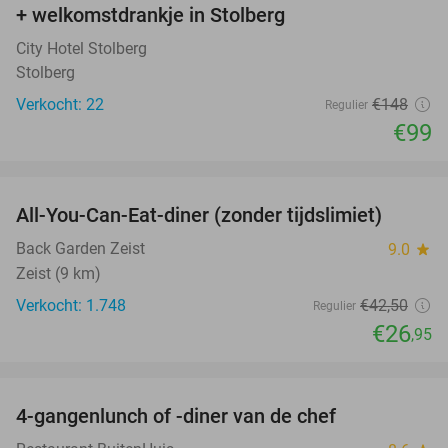
+ welkomstdrankje in Stolberg
City Hotel Stolberg
Stolberg
Verkocht: 22
€148
Regulier
€99
favorite_border
All-You-Can-Eat-diner (zonder tijdslimiet)
37%
Back Garden Zeist
9.0
star
Zeist (9 km)
Verkocht: 1.748
€42
,50
Regulier
€26
,95
favorite_border
4-gangenlunch of -diner van de chef
25%