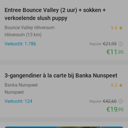
Entree Bounce Valley (2 uur) + sokken +
46%
verkoelende slush puppy
Bounce Valley Hilversum
9.4
star
Hilversum (13 km)
Verkocht: 1.786
€21
,95
Regulier
€11
,95
favorite_border
3-gangendiner à la carte bij Banka Nunspeet
53%
Banka Nunspeet
9.3
star
Nunspeet
Verkocht: 124
€42
,60
Regulier
€19
,95