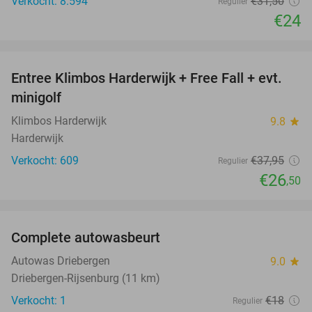
Verkocht: 8.594
€31
,50
Regulier
€24
favorite_border
Entree Klimbos Harderwijk + Free Fall + evt.
30%
minigolf
Klimbos Harderwijk
9.8
star
Harderwijk
Verkocht: 609
€37
,95
Regulier
€26
,50
favorite_border
Complete autowasbeurt
45%
NEW
TODAY
Autowas Driebergen
9.0
star
Driebergen-Rijsenburg (11 km)
Verkocht: 1
€18
Regulier