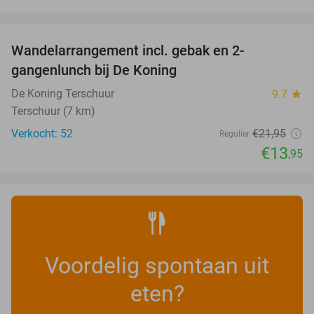
favorite_border
Wandelarrangement incl. gebak en 2-
36%
gangenlunch bij De Koning
De Koning Terschuur
9.7
star
Terschuur (7 km)
Verkocht: 52
€21
,95
Regulier
€13
,95
Voordelig spontaan uit
eten?