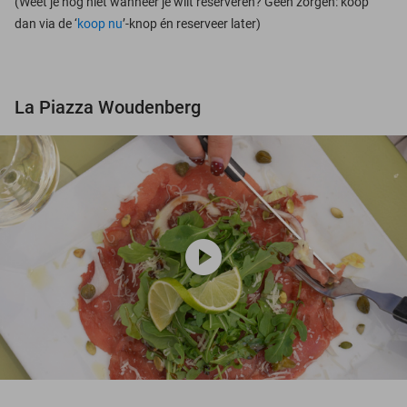
(Weet je nog niet wanneer je wilt reserveren? Geen zorgen: koop
dan via de ‘
koop nu
’-knop én reserveer later)
La Piazza Woudenberg
play_circle