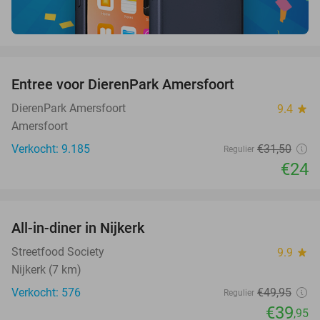
favorite_border
Entree voor DierenPark Amersfoort
24%
DierenPark Amersfoort
9.4
star
Amersfoort
Verkocht: 9.185
€31
,50
Regulier
€24
favorite_border
All-in-diner in Nijkerk
20%
Streetfood Society
9.9
star
Nijkerk (7 km)
Verkocht: 576
€49
,95
Regulier
€39
,95