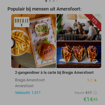
Populair bij mensen uit Amersfoort:
12%
favorite_border
2-gangendiner à la carte bij Bregje Amersfoort
Bregje Amersfoort
9.2
star
Amersfoort
Verkocht: 1.011
€17
Regulier
€14
,95