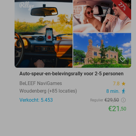
27%
favorite_border
Auto-speur-en-belevingsrally voor 2-5 personen
BeLEEF NaviGames
7.8
star
Woudenberg (+85 locaties)
8 min.
directions_walk
Verkocht: 5.453
€29
,50
Regulier
€21
,50