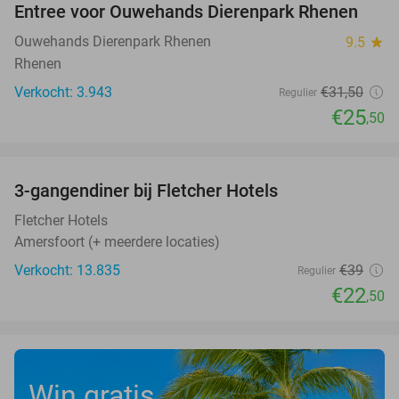
Entree voor Ouwehands Dierenpark Rhenen
19%
Ouwehands Dierenpark Rhenen
9.5
star
Rhenen
Verkocht: 3.943
€31
,50
Regulier
€25
,50
favorite_border
3-gangendiner bij Fletcher Hotels
42%
Fletcher Hotels
Amersfoort (+ meerdere locaties)
Verkocht: 13.835
€39
Regulier
€22
,50
Win gratis