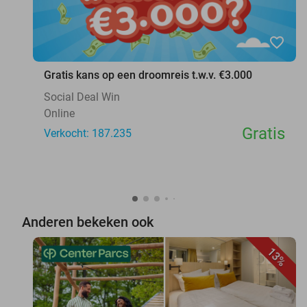
favorite_border
Gratis kans op een droomreis t.w.v. €3.000
Social Deal Win
Online
Gratis
Verkocht: 187.235
Anderen bekeken ook
13%