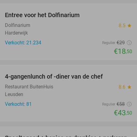
Entree voor het Dolfinarium
36%
Dolfinarium
8.5
star
Harderwijk
Verkocht: 21.234
€29
Regulier
€18
,50
favorite_border
4-gangenlunch of -diner van de chef
25%
Restaurant BuitenHuis
8.6
star
Leusden
Verkocht: 81
€58
Regulier
€43
,50
favorite_border