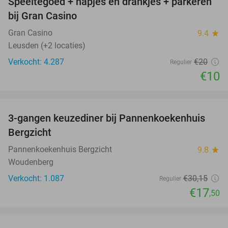
Speeltegoed + hapjes en drankjes + parkeren
50%
bij Gran Casino
Gran Casino
9.4
star
Leusden (+2 locaties)
Verkocht: 4.287
€20
Regulier
€10
favorite_border
3-gangen keuzediner bij Pannenkoekenhuis
42%
Bergzicht
Pannenkoekenhuis Bergzicht
9.8
star
Woudenberg
Verkocht: 1.087
€30
,15
Regulier
€17
,50
favorite_border