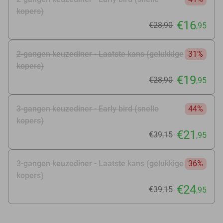
kopers)
€16
€28
,90
,95
2-gangen keuzediner - Laatste kans (gelukkige
31%
kopers)
€19
€28
,90
,95
3-gangen keuzediner - Early bird (snelle
44%
kopers)
€21
€39
,15
,95
3-gangen keuzediner - Laatste kans (gelukkige
36%
kopers)
€24
€39
,15
,95