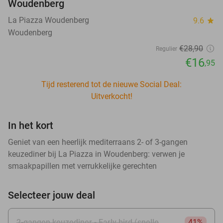
Woudenberg
La Piazza Woudenberg
9.6
star
Woudenberg
€28
,90
Regulier
€16
,95
Tijd resterend tot de nieuwe Social Deal:
Uitverkocht!
In het kort
Geniet van een heerlijk mediterraans 2- of 3-gangen
keuzediner bij La Piazza in Woudenberg: verwen je
smaakpapillen met verrukkelijke gerechten
Selecteer jouw deal
2-gangen keuzediner - Early bird (snelle
41%