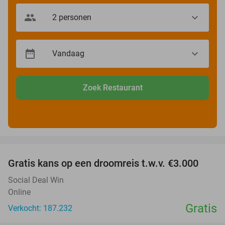
Zoek Restaurant
favorite_border
Gratis kans op een droomreis t.w.v. €3.000
Social Deal Win
Online
Gratis
Verkocht: 187.232
favorite_border