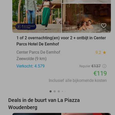
favorite_border
1 of 2 overnachting(en) voor 2 + ontbijt in Center
Parcs Hotel De Eemhof
Center Parcs De Eemhof
9.2
star
Zeewolde (9 km)
Verkocht: 4.579
€137
Regulier
€119
Inclusief alle bijkomende kosten
Deals in de buurt van La Piazza
Woudenberg