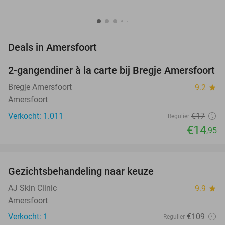
favorite_border
Deals in Amersfoort
2-gangendiner à la carte bij Bregje Amersfoort
12%
Bregje Amersfoort
9.2
star
Amersfoort
Verkocht: 1.011
€17
Regulier
€14
,95
favorite_border
Gezichtsbehandeling naar keuze
73%
NEW
TODAY
AJ Skin Clinic
9.9
star
Amersfoort
Verkocht: 1
€109
Regulier