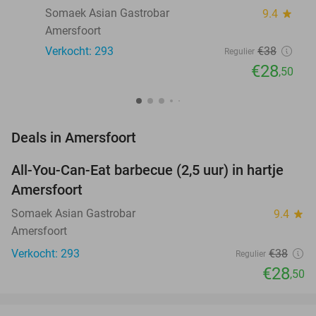
Somaek Asian Gastrobar
9.4
star
Amersfoort
Verkocht: 293
€38
Regulier
€28
,50
favorite_border
Deals in Amersfoort
All-You-Can-Eat barbecue (2,5 uur) in hartje
25%
Amersfoort
Somaek Asian Gastrobar
9.4
star
Amersfoort
Verkocht: 293
€38
Regulier
€28
,50
favorite_border