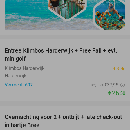
favorite_border
Entree Klimbos Harderwijk + Free Fall + evt.
30%
minigolf
Klimbos Harderwijk
9.8
star
Harderwijk
Verkocht: 697
€37
,95
Regulier
€26
,50
favorite_border
Overnachting voor 2 + ontbijt + late check-out
41%
NEW
in hartje Bree
TODAY