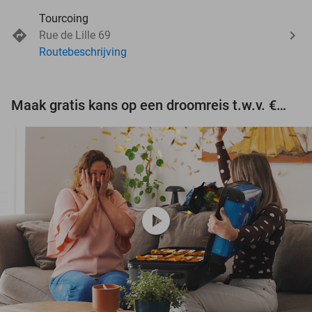
Tourcoing
Rue de Lille 69
Routebeschrijving
Maak gratis kans op een droomreis t.w.v. €3.000!
play_circle