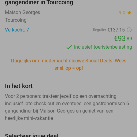
gangendiner in Tourcoing
Maison Georges
9.0
star
Tourcoing
Verkocht: 7
€137
,15
Regulier
€93
,89
Inclusief toeristenbelasting
Dagelijks om middernacht nieuwe Social Deals. Wees
snel, op = op!
In het kort
Voor 2 personen: trakteer jezelf op een overnachting
inclusief late check-out en eventueel een gastronomisch 6-
gangendiner bij Maison Georges en geniet van een
heerlijke mini-vakantie
Selecteer jouw deal