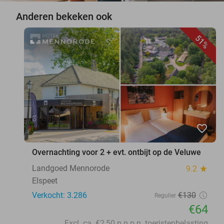
Anderen bekeken ook
51%
favorite_border
Overnachting voor 2 + evt. ontbijt op de Veluwe
Landgoed Mennorode
9.2
star
Elspeet
Verkocht: 3.286
€130
Regulier
€64
Excl. ca. €2,50 p.p.p.n. toeristenbelasting