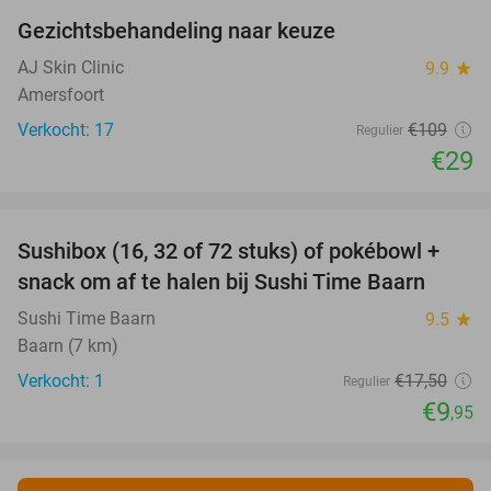
Gezichtsbehandeling naar keuze
73%
AJ Skin Clinic
9.9
star
Amersfoort
Verkocht: 17
€109
Regulier
€29
favorite_border
Sushibox (16, 32 of 72 stuks) of pokébowl +
43%
NEW
snack om af te halen bij Sushi Time Baarn
TODAY
Sushi Time Baarn
9.5
star
Baarn (7 km)
Verkocht: 1
€17
,50
Regulier
€9
,95