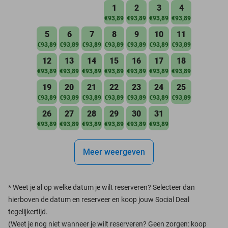
1
2
3
4
€93,89
€93,89
€93,89
€93,89
5
6
7
8
9
10
11
€93,89
€93,89
€93,89
€93,89
€93,89
€93,89
€93,89
12
13
14
15
16
17
18
€93,89
€93,89
€93,89
€93,89
€93,89
€93,89
€93,89
19
20
21
22
23
24
25
€93,89
€93,89
€93,89
€93,89
€93,89
€93,89
€93,89
26
27
28
29
30
31
€93,89
€93,89
€93,89
€93,89
€93,89
€93,89
Meer weergeven
*
Weet je al op welke datum je wilt reserveren? Selecteer dan
hierboven de datum en reserveer en koop jouw Social Deal
tegelijkertijd.
(Weet je nog niet wanneer je wilt reserveren? Geen zorgen: koop