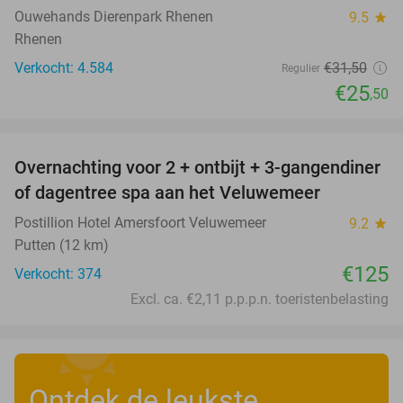
Ouwehands Dierenpark Rhenen
9.5
star
Rhenen
Verkocht: 4.584
€31
,50
Regulier
€25
,50
favorite_border
Overnachting voor 2 + ontbijt + 3-gangendiner
of dagentree spa aan het Veluwemeer
Postillion Hotel Amersfoort Veluwemeer
9.2
star
Putten (12 km)
€125
Verkocht: 374
Excl. ca. €2,11 p.p.p.n. toeristenbelasting
Ontdek de leukste