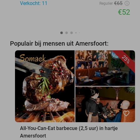
Verkocht: 11
€65
Regulier
€52
Populair bij mensen uit Amersfoort:
25%
favorite_border
All-You-Can-Eat barbecue (2,5 uur) in hartje
Amersfoort