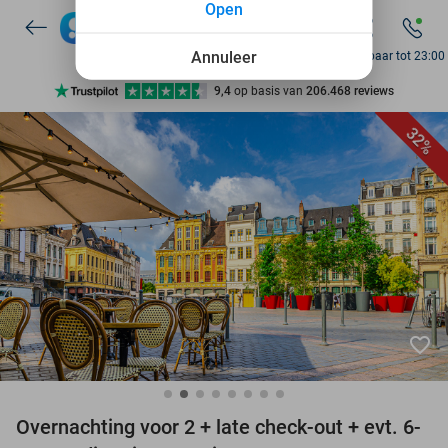
Open
7 dagen per week beschikbaar
10+ miljoen leden
Annuleer
Bereikbaar tot 23:00
9,4
op basis van
206.468 reviews
Ontdek 15.000+ deals
32%
7 dagen per week beschikbaar
10+ miljoen leden
favorite_border
Overnachting voor 2 + late check-out + evt. 6-