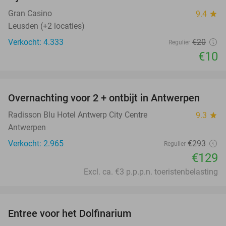
Gran Casino
9.4
star
Leusden (+2 locaties)
Verkocht: 4.333
€20
Regulier
€10
favorite_border
Overnachting voor 2 + ontbijt in Antwerpen
56%
Radisson Blu Hotel Antwerp City Centre
9.3
star
Antwerpen
Verkocht: 2.965
€293
Regulier
€129
Excl. ca. €3 p.p.p.n. toeristenbelasting
favorite_border
Entree voor het Dolfinarium
36%