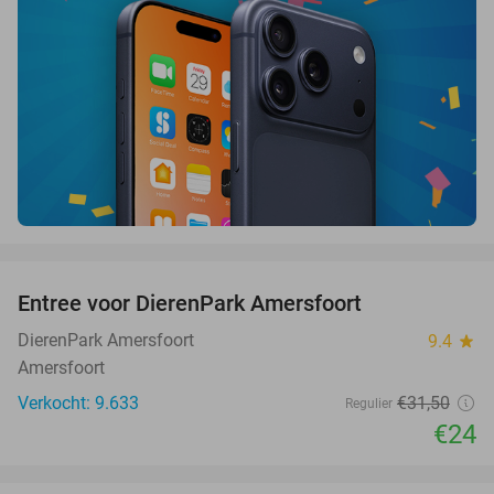
favorite_border
Entree voor DierenPark Amersfoort
24%
DierenPark Amersfoort
9.4
star
Amersfoort
Verkocht: 9.633
€31
,50
Regulier
€24
favorite_border