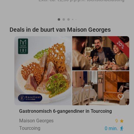
Deals in de buurt van Maison Georges
20%
favorite_border
Gastronomisch 6-gangendiner in Tourcoing
Maison Georges
9
star
Tourcoing
0 min.
directions_walk