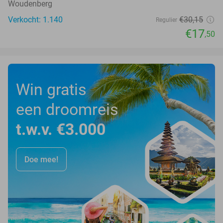
Woudenberg
Verkocht: 1.140
€30
,15
Regulier
€17
,50
Win gratis
een droomreis
t.w.v. €3.000
Doe mee!