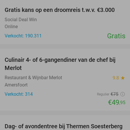
Gratis kans op een droomreis t.w.v. €3.000
Social Deal Win
Online
Gratis
Verkocht: 190.311
favorite_border
Culinair 4- of 6-gangendiner van de chef bij
33%
Merlot
Restaurant & Wijnbar Merlot
9.8
star
Amersfoort
Verkocht: 314
€75
Regulier
€49
,95
favorite_border
Dag- of avondentree bij Thermen Soesterberg
29%