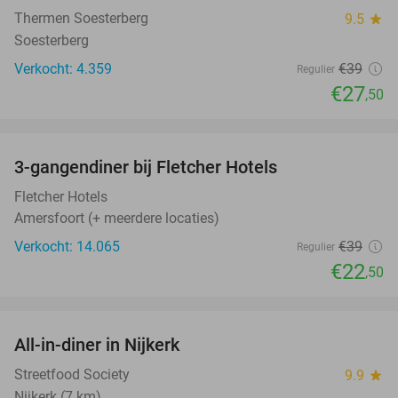
Thermen Soesterberg
9.5
star
Soesterberg
Verkocht: 4.359
€39
Regulier
€27
,50
favorite_border
3-gangendiner bij Fletcher Hotels
42%
Fletcher Hotels
Amersfoort (+ meerdere locaties)
Verkocht: 14.065
€39
Regulier
€22
,50
favorite_border
All-in-diner in Nijkerk
20%
Streetfood Society
9.9
star
Nijkerk (7 km)