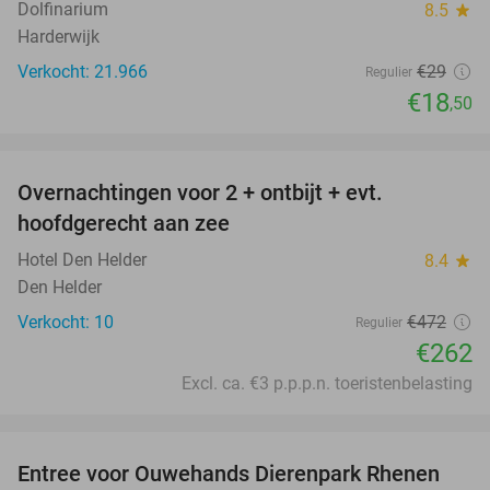
Dolfinarium
8.5
star
Harderwijk
Verkocht: 21.966
€29
Regulier
€18
,50
favorite_border
Overnachtingen voor 2 + ontbijt + evt.
44%
hoofdgerecht aan zee
Hotel Den Helder
8.4
star
Den Helder
Verkocht: 10
€472
Regulier
€262
Excl. ca. €3 p.p.p.n. toeristenbelasting
favorite_border
Entree voor Ouwehands Dierenpark Rhenen
19%