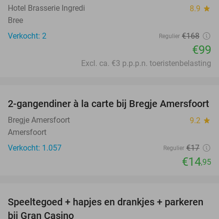
Hotel Brasserie Ingredi
8.9
star
Bree
Verkocht: 2
€168
Regulier
€99
Excl. ca. €3 p.p.p.n. toeristenbelasting
favorite_border
2-gangendiner à la carte bij Bregje Amersfoort
12%
Bregje Amersfoort
9.2
star
Amersfoort
Verkocht: 1.057
€17
Regulier
€14
,95
favorite_border
Speeltegoed + hapjes en drankjes + parkeren
50%
bij Gran Casino