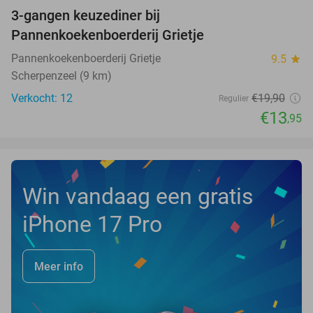
3-gangen keuzediner bij
30%
NEW
Pannenkoekenboerderij Grietje
TODAY
Pannenkoekenboerderij Grietje
9.5
star
Scherpenzeel (9 km)
Verkocht: 12
€19
,90
Regulier
€13
,95
Win vandaag een gratis
iPhone 17 Pro
Meer info