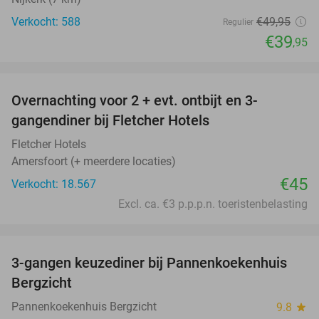
Verkocht: 588
€49
,95
Regulier
€39
,95
favorite_border
Overnachting voor 2 + evt. ontbijt en 3-
gangendiner bij Fletcher Hotels
Fletcher Hotels
Amersfoort (+ meerdere locaties)
€45
Verkocht: 18.567
Excl. ca. €3 p.p.p.n. toeristenbelasting
favorite_border
3-gangen keuzediner bij Pannenkoekenhuis
42%
Bergzicht
Pannenkoekenhuis Bergzicht
9.8
star