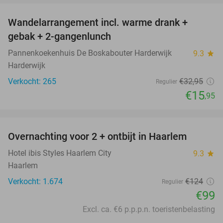
Wandelarrangement incl. warme drank +
52%
gebak + 2-gangenlunch
Pannenkoekenhuis De Boskabouter Harderwijk
9.3
star
Harderwijk
Verkocht: 265
€32
,95
Regulier
€15
,95
favorite_border
Overnachting voor 2 + ontbijt in Haarlem
20%
Hotel ibis Styles Haarlem City
9.3
star
Haarlem
Verkocht: 1.674
€124
Regulier
€99
Excl. ca. €6 p.p.p.n. toeristenbelasting