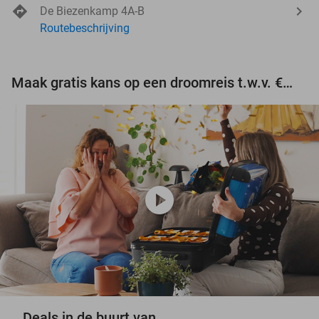
De Biezenkamp 4A-B
Routebeschrijving
Maak gratis kans op een droomreis t.w.v. €3.000!
play_circle
Deals in de buurt van