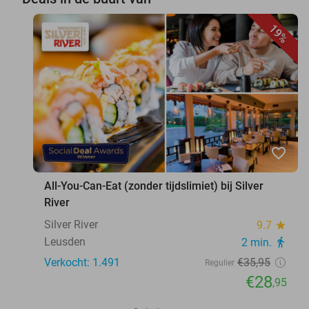
19%
favorite_border
All-You-Can-Eat (zonder tijdslimiet) bij Silver
River
Silver River
9.7
star
Leusden
2 min.
directions_walk
Verkocht: 1.491
€35
,95
Regulier
€28
,95