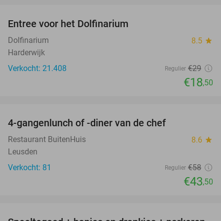
Entree voor het Dolfinarium
36%
Dolfinarium
8.5
star
Harderwijk
Verkocht: 21.408
€29
Regulier
€18
,50
favorite_border
4-gangenlunch of -diner van de chef
25%
Restaurant BuitenHuis
8.6
star
Leusden
Verkocht: 81
€58
Regulier
€43
,50
favorite_border