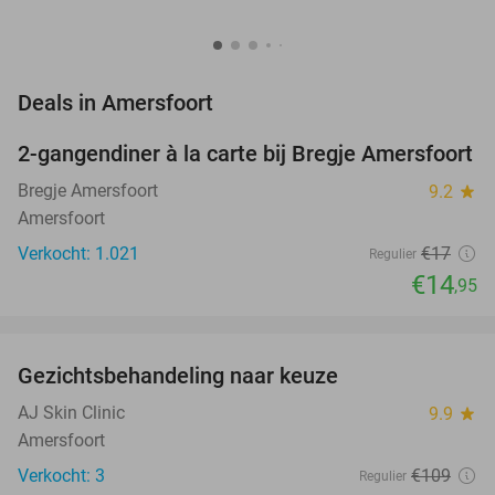
favorite_border
Deals in Amersfoort
2-gangendiner à la carte bij Bregje Amersfoort
12%
Bregje Amersfoort
9.2
star
Amersfoort
Verkocht: 1.021
€17
Regulier
€14
,95
favorite_border
Gezichtsbehandeling naar keuze
73%
NEW
TODAY
AJ Skin Clinic
9.9
star
Amersfoort
Verkocht: 3
€109
Regulier