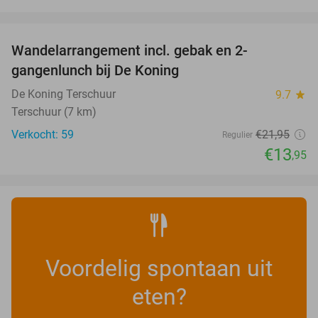
favorite_border
Wandelarrangement incl. gebak en 2-
36%
gangenlunch bij De Koning
De Koning Terschuur
9.7
star
Terschuur (7 km)
Verkocht: 59
€21
,95
Regulier
€13
,95
Voordelig spontaan uit
eten?