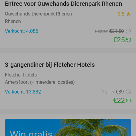
Entree voor Ouwehands Dierenpark Rhenen
19%
Ouwehands Dierenpark Rhenen
9.5
star
Rhenen
Verkocht: 4.086
€31
,50
Regulier
€25
,50
favorite_border
3-gangendiner bij Fletcher Hotels
42%
Fletcher Hotels
Amersfoort (+ meerdere locaties)
Verkocht: 13.882
€39
Regulier
€22
,50
Win gratis