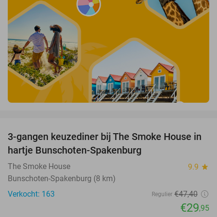
favorite_border
3-gangen keuzediner bij The Smoke House in
37%
hartje Bunschoten-Spakenburg
The Smoke House
9.9
star
Bunschoten-Spakenburg (8 km)
Verkocht: 163
€47
,40
Regulier
€29
,95