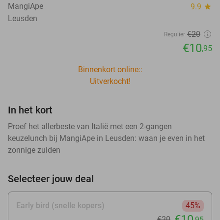
MangiApe
9.9
star
Leusden
€20
Regulier
€10
,95
Binnenkort online::
Uitverkocht!
In het kort
Proef het allerbeste van Italië met een 2-gangen
keuzelunch bij MangiApe in Leusden: waan je even in het
zonnige zuiden
Selecteer jouw deal
Early bird (snelle kopers)
45%
€10
€20
,95