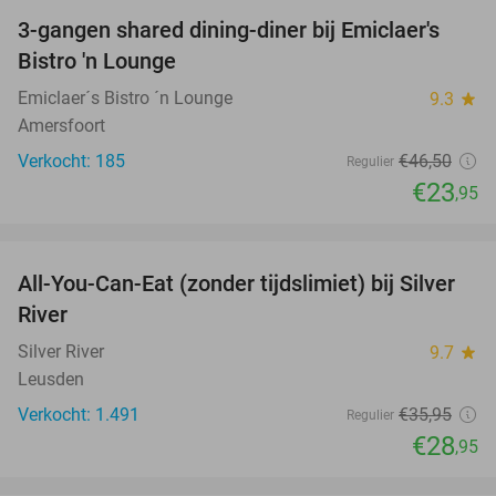
3-gangen shared dining-diner bij Emiclaer's
48%
Bistro 'n Lounge
Emiclaer´s Bistro ´n Lounge
9.3
star
Amersfoort
Verkocht: 185
€46
,50
Regulier
€23
,95
favorite_border
All-You-Can-Eat (zonder tijdslimiet) bij Silver
19%
River
Silver River
9.7
star
Leusden
Verkocht: 1.491
€35
,95
Regulier
€28
,95
favorite_border