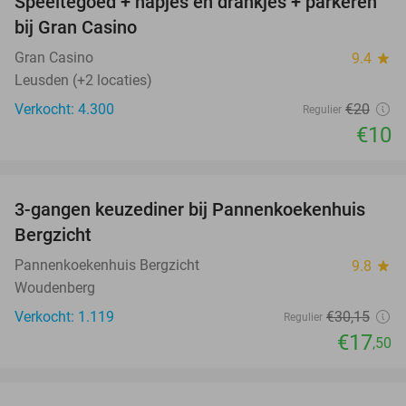
Speeltegoed + hapjes en drankjes + parkeren
50%
bij Gran Casino
Gran Casino
9.4
star
Leusden (+2 locaties)
Verkocht: 4.300
€20
Regulier
€10
favorite_border
3-gangen keuzediner bij Pannenkoekenhuis
42%
Bergzicht
Pannenkoekenhuis Bergzicht
9.8
star
Woudenberg
Verkocht: 1.119
€30
,15
Regulier
€17
,50
favorite_border