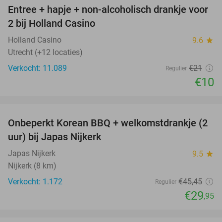
Entree + hapje + non-alcoholisch drankje voor
52%
2 bij Holland Casino
Holland Casino
9.6
star
Utrecht (+12 locaties)
Verkocht: 11.089
€21
Regulier
€10
favorite_border
Onbeperkt Korean BBQ + welkomstdrankje (2
34%
uur) bij Japas Nijkerk
Japas Nijkerk
9.5
star
Nijkerk (8 km)
Verkocht: 1.172
€45
,45
Regulier
€29
,95
favorite_border