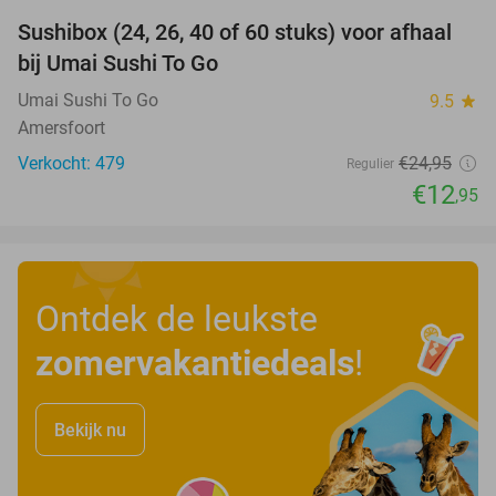
Sushibox (24, 26, 40 of 60 stuks) voor afhaal
48%
bij Umai Sushi To Go
Umai Sushi To Go
9.5
star
Amersfoort
Verkocht: 479
€24
,95
Regulier
€12
,95
Ontdek de leukste
zomervakantiedeals
!
Bekijk nu