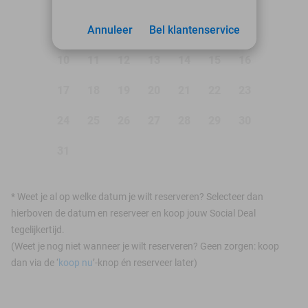
3
Annuleer
4
5
Bel klantenservice
6
7
8
9
10
11
12
13
14
15
16
17
18
19
20
21
22
23
24
25
26
27
28
29
30
31
*
Weet je al op welke datum je wilt reserveren? Selecteer dan
hierboven de datum en reserveer en koop jouw Social Deal
tegelijkertijd.
(Weet je nog niet wanneer je wilt reserveren? Geen zorgen: koop
dan via de ‘
koop nu
’-knop én reserveer later)