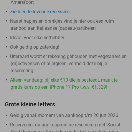
Amersfoort
Zie hier de lovende recensies
Naast hapjes en drankjes vind je hier ook een ruim
aanbod aan Italiaanse (cadeau-)artikelen
Ideaal voor elke liefhebber
Ook geldig op zaterdag!
Uiteraard wordt er rekening gehouden met vegetariërs en
(di)eetwensen of allergieën, vermeld deze bij je
reservering
Alleen vandaag: bij elke €10 die je besteedt, maak je
gratis kans op een iPhone 17 Pro t.w.v. €1.329!
Grote kleine letters
Geldig vanaf moment van aankoop t/m 20 jun 2026
Reserveren:
na aankoop online reserveren met 'Social
Deal Reserveren' (te vinden onder het overzicht:
mijn