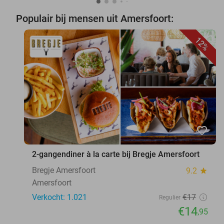
Populair bij mensen uit Amersfoort:
12%
favorite_border
2-gangendiner à la carte bij Bregje Amersfoort
Bregje Amersfoort
9.2
star
Amersfoort
Verkocht: 1.021
€17
Regulier
€14
,95