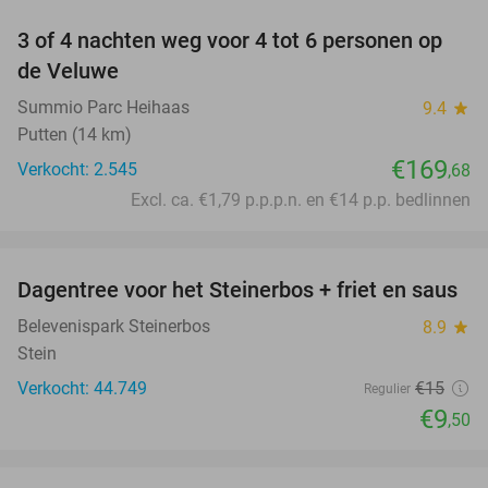
3 of 4 nachten weg voor 4 tot 6 personen op
de Veluwe
Summio Parc Heihaas
9.4
star
Putten (14 km)
€169
Verkocht: 2.545
,68
Excl. ca. €1,79 p.p.p.n. en €14 p.p. bedlinnen
favorite_border
Dagentree voor het Steinerbos + friet en saus
37%
Belevenispark Steinerbos
8.9
star
Stein
Verkocht: 44.749
€15
Regulier
€9
,50
favorite_border