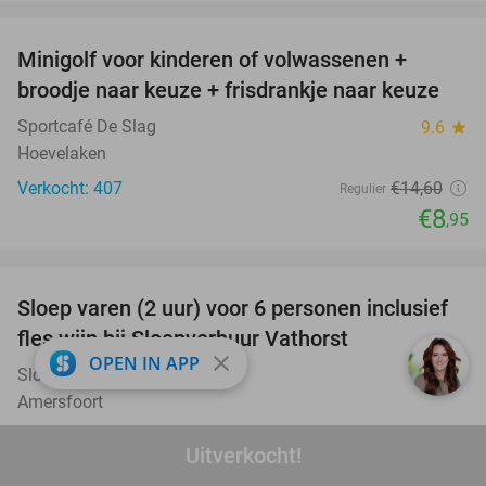
favorite_border
Minigolf voor kinderen of volwassenen +
39%
broodje naar keuze + frisdrankje naar keuze
Sportcafé De Slag
9.6
star
Hoevelaken
Verkocht: 407
€14
,60
Regulier
€8
,95
favorite_border
Sloep varen (2 uur) voor 6 personen inclusief
41%
fles wijn bij Sloepverhuur Vathorst
close
OPEN IN APP
Sloepverhuur Vathorst
9.9
star
Amersfoort
Verkocht: 98
€99
,50
Regulier
Uitverkocht!
€59