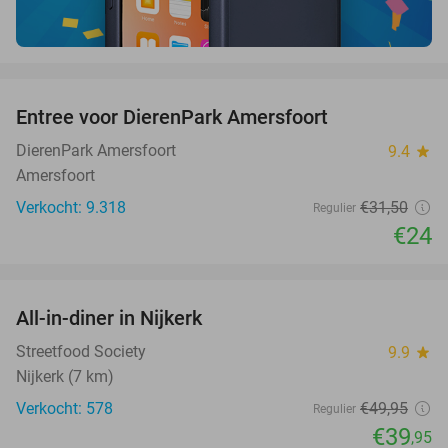
favorite_border
Entree voor DierenPark Amersfoort
24%
DierenPark Amersfoort
9.4
star
Amersfoort
Verkocht: 9.318
€31
,50
Regulier
€24
favorite_border
All-in-diner in Nijkerk
20%
Streetfood Society
9.9
star
Nijkerk (7 km)
Verkocht: 578
€49
,95
Regulier
€39
,95