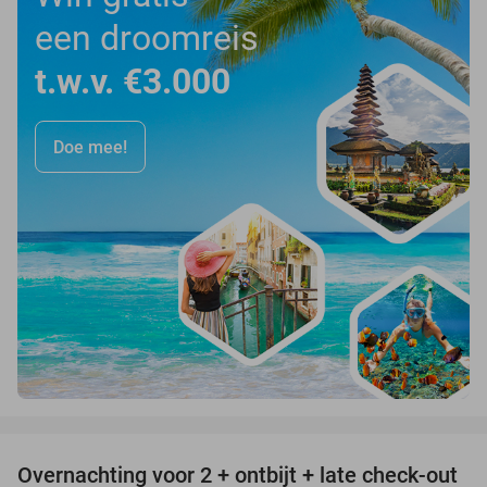
een droomreis
t.w.v. €3.000
Doe mee!
favorite_border
Overnachting voor 2 + ontbijt + late check-out
39%