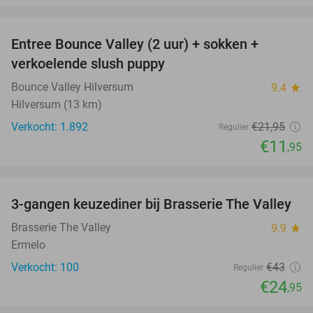
favorite_border
Entree Bounce Valley (2 uur) + sokken +
46%
verkoelende slush puppy
Bounce Valley Hilversum
9.4
star
Hilversum (13 km)
Verkocht: 1.892
€21
,95
Regulier
€11
,95
favorite_border
3-gangen keuzediner bij Brasserie The Valley
42%
Brasserie The Valley
9.9
star
Ermelo
Verkocht: 100
€43
Regulier
€24
,95
favorite_border