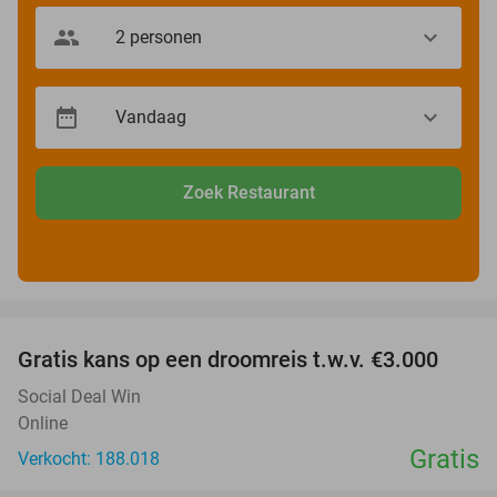
Zoek Restaurant
favorite_border
Gratis kans op een droomreis t.w.v. €3.000
Social Deal Win
Online
Gratis
Verkocht: 188.018
favorite_border