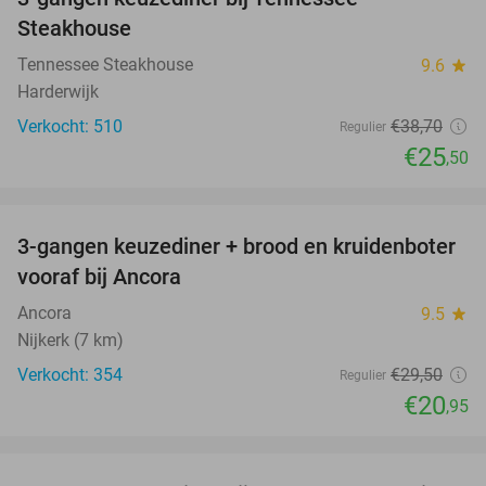
34%
Steakhouse
Tennessee Steakhouse
9.6
star
Harderwijk
Verkocht: 510
€38
,70
Regulier
€25
,50
favorite_border
3-gangen keuzediner + brood en kruidenboter
29%
vooraf bij Ancora
Ancora
9.5
star
Nijkerk (7 km)
Verkocht: 354
€29
,50
Regulier
€20
,95
favorite_border