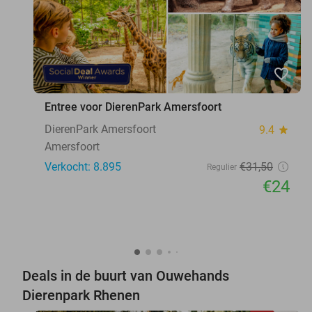
favorite_border
Entree voor DierenPark Amersfoort
DierenPark Amersfoort
9.4
star
Amersfoort
Verkocht: 8.895
€31
,50
Regulier
€24
Deals in de buurt van Ouwehands
Dierenpark Rhenen