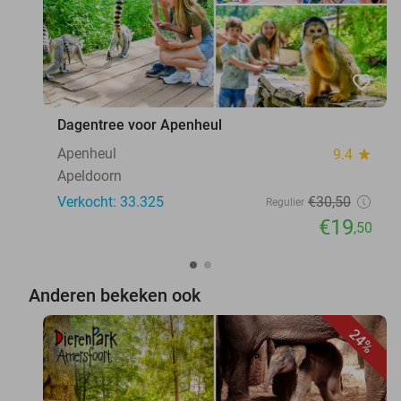
favorite_border
Dagentree voor Apenheul
Apenheul
9.4
star
Apeldoorn
Verkocht: 33.325
€30
,50
Regulier
€19
,50
Anderen bekeken ook
24%