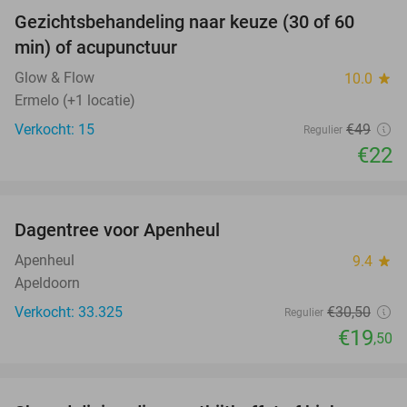
Gezichtsbehandeling naar keuze (30 of 60
55%
min) of acupunctuur
Glow & Flow
10.0
star
Ermelo (+1 locatie)
Verkocht: 15
€49
Regulier
€22
favorite_border
Dagentree voor Apenheul
36%
Apenheul
9.4
star
Apeldoorn
Verkocht: 33.325
€30
,50
Regulier
€19
,50
favorite_border