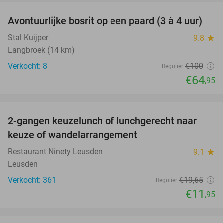
Avontuurlijke bosrit op een paard (3 à 4 uur)
35%
Stal Kuijper
9.8
star
Langbroek (14 km)
Verkocht: 8
€100
Regulier
€64
,95
favorite_border
2-gangen keuzelunch of lunchgerecht naar
39%
keuze of wandelarrangement
Restaurant Ninety Leusden
9.1
star
Leusden
Verkocht: 361
€19
,65
Regulier
€11
,95
favorite_border