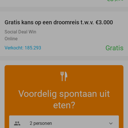
favorite_border
Gratis kans op een droomreis t.w.v. €3.000
Social Deal Win
Online
Gratis
Verkocht: 185.293
Voordelig spontaan uit
eten?