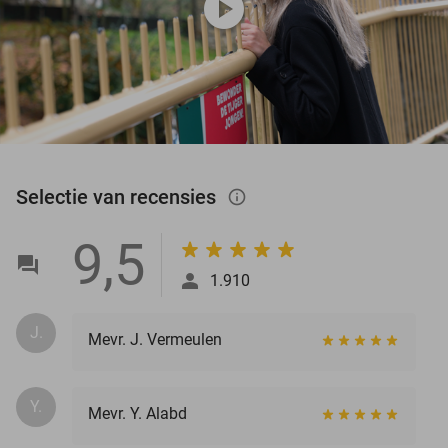
play_circle
Selectie van recensies
info_outlined
9,5
1.910
J.
Mevr. J. Vermeulen
Y.
Mevr. Y. Alabd