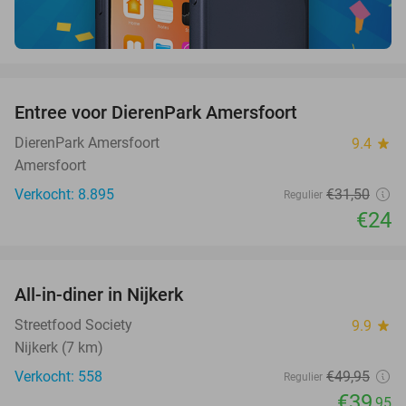
favorite_border
Entree voor DierenPark Amersfoort
24%
DierenPark Amersfoort
9.4
star
Amersfoort
Verkocht: 8.895
€31
,50
Regulier
€24
favorite_border
All-in-diner in Nijkerk
20%
Streetfood Society
9.9
star
Nijkerk (7 km)
Verkocht: 558
€49
,95
Regulier
€39
,95