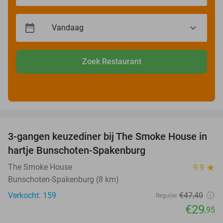
Zoek Restaurant
favorite_border
3-gangen keuzediner bij The Smoke House in
37%
hartje Bunschoten-Spakenburg
The Smoke House
9.9
star
Bunschoten-Spakenburg (8 km)
Verkocht: 159
€47
,40
Regulier
€29
,95