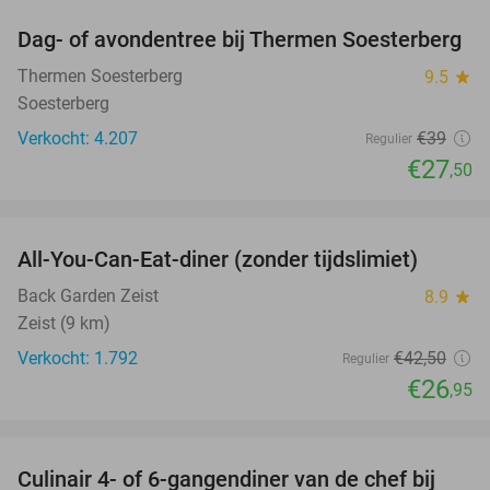
Dag- of avondentree bij Thermen Soesterberg
29%
Thermen Soesterberg
9.5
star
Soesterberg
Verkocht: 4.207
€39
Regulier
€27
,50
favorite_border
All-You-Can-Eat-diner (zonder tijdslimiet)
37%
Back Garden Zeist
8.9
star
Zeist (9 km)
Verkocht: 1.792
€42
,50
Regulier
€26
,95
favorite_border
Culinair 4- of 6-gangendiner van de chef bij
33%