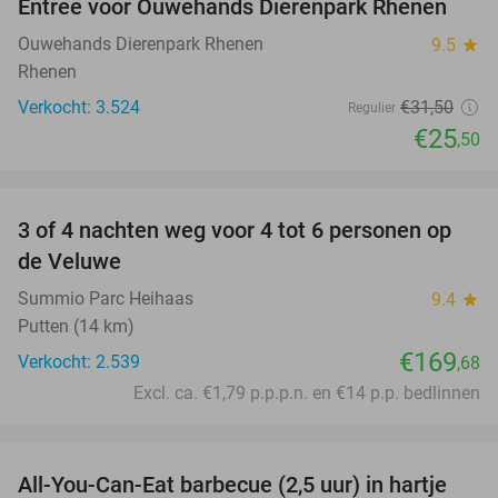
Entree voor Ouwehands Dierenpark Rhenen
19%
Ouwehands Dierenpark Rhenen
9.5
star
Rhenen
Verkocht: 3.524
€31
,50
Regulier
€25
,50
favorite_border
3 of 4 nachten weg voor 4 tot 6 personen op
de Veluwe
Summio Parc Heihaas
9.4
star
Putten (14 km)
€169
Verkocht: 2.539
,68
Excl. ca. €1,79 p.p.p.n. en €14 p.p. bedlinnen
favorite_border
All-You-Can-Eat barbecue (2,5 uur) in hartje
25%