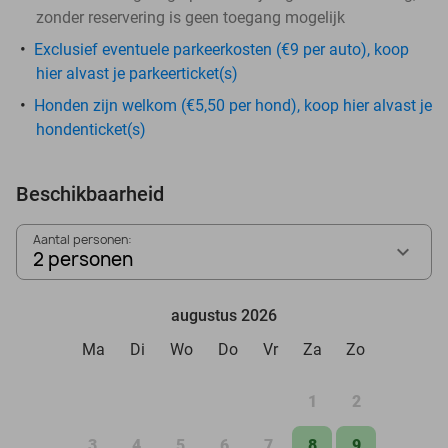
zonder reservering is geen toegang mogelijk
Exclusief eventuele parkeerkosten (€9 per auto), koop
hier alvast je parkeerticket(s)
Honden zijn welkom (€5,50 per hond), koop hier alvast je
hondenticket(s)
Beschikbaarheid
Aantal personen:
2 personen
augustus 2026
Ma
Di
Wo
Do
Vr
Za
Zo
1
2
3
4
5
6
7
8
9