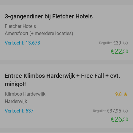
favorite_border
3-gangendiner bij Fletcher Hotels
42%
Fletcher Hotels
Amersfoort (+ meerdere locaties)
Verkocht: 13.673
€39
Regulier
€22
,50
favorite_border
Entree Klimbos Harderwijk + Free Fall + evt.
30%
minigolf
Klimbos Harderwijk
9.8
star
Harderwijk
Verkocht: 637
€37
,95
Regulier
€26
,50
favorite_border