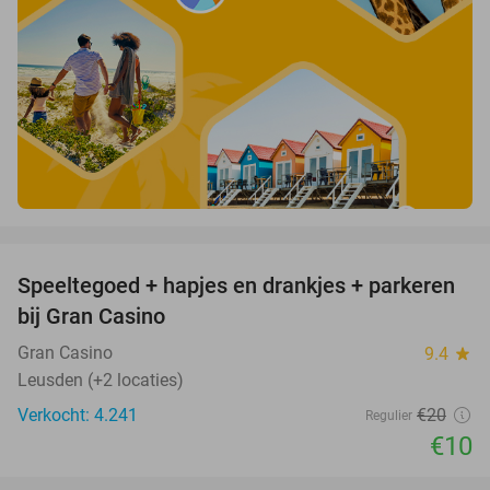
favorite_border
Speeltegoed + hapjes en drankjes + parkeren
50%
bij Gran Casino
Gran Casino
9.4
star
Leusden (+2 locaties)
Verkocht: 4.241
€20
Regulier
€10
favorite_border