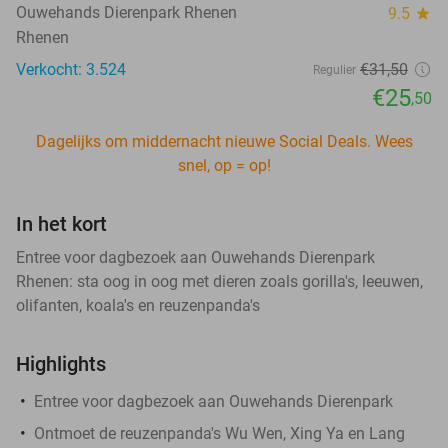
Ouwehands Dierenpark Rhenen
9.5
star
Rhenen
Verkocht: 3.524
€31
,50
Regulier
€25
,50
Dagelijks om middernacht nieuwe Social Deals. Wees
snel, op = op!
In het kort
Entree voor dagbezoek aan Ouwehands Dierenpark
Rhenen: sta oog in oog met dieren zoals gorilla's, leeuwen,
olifanten, koala's en reuzenpanda's
Highlights
Entree voor dagbezoek aan Ouwehands Dierenpark
Ontmoet de reuzenpanda's Wu Wen, Xing Ya en Lang