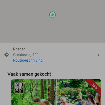
events
Rhenen
Grebbeweg 111
Routebeschrijving
Vaak samen gekocht
36%