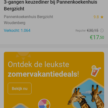
3-gangen keuzediner bij Pannenkoekenhuis
42%
Bergzicht
Pannenkoekenhuis Bergzicht
9.8
star
Woudenberg
Verkocht: 1.064
€30
,15
Regulier
€17
,50
Ontdek de leukste
zomervakantiedeals
!
Bekijk nu