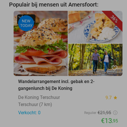
Populair bij mensen uit Amersfoort:
36%
NEW
TODAY
favorite_border
Wandelarrangement incl. gebak en 2-
gangenlunch bij De Koning
De Koning Terschuur
9.7
star
Terschuur (7 km)
Verkocht: 0
€21
,95
Regulier
€13
,95