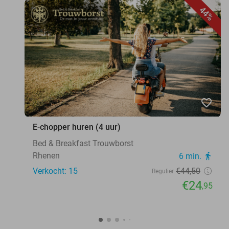
44%
favorite_border
E-chopper huren (4 uur)
Bed & Breakfast Trouwborst
Rhenen
6 min.
directions_walk
Verkocht: 15
€44
,50
Regulier
€24
,95