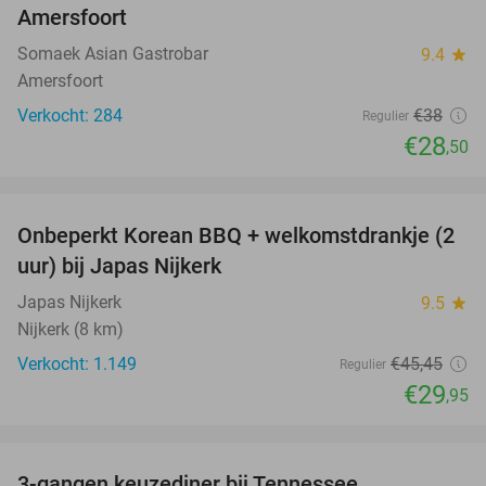
Amersfoort
Somaek Asian Gastrobar
9.4
star
Amersfoort
Verkocht: 284
€38
Regulier
€28
,50
favorite_border
Onbeperkt Korean BBQ + welkomstdrankje (2
34%
uur) bij Japas Nijkerk
Japas Nijkerk
9.5
star
Nijkerk (8 km)
Verkocht: 1.149
€45
,45
Regulier
€29
,95
favorite_border
3-gangen keuzediner bij Tennessee