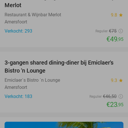
Merlot
Restaurant & Wijnbar Merlot
9.8
star
Amersfoort
Verkocht: 293
€75
Regulier
€49
,95
favorite_border
3-gangen shared dining-diner bij Emiclaer's
48%
Bistro 'n Lounge
Emiclaer´s Bistro ´n Lounge
9.3
star
Amersfoort
Verkocht: 183
€46
,50
Regulier
€23
,95