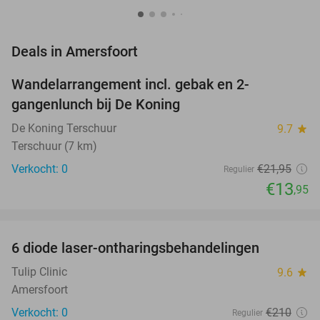
favorite_border
Deals in Amersfoort
Wandelarrangement incl. gebak en 2-
36%
NEW
gangenlunch bij De Koning
TODAY
De Koning Terschuur
9.7
star
Terschuur (7 km)
Verkocht: 0
€21
,95
Regulier
€13
,95
favorite_border
6 diode laser-ontharingsbehandelingen
77%
NEW
TODAY
Tulip Clinic
9.6
star
Amersfoort
Verkocht: 0
€210
Regulier