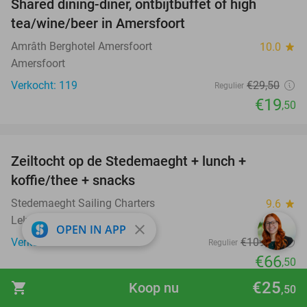
Shared dining-diner, ontbijtbuffet of high
34%
tea/wine/beer in Amersfoort
Amrâth Berghotel Amersfoort
10.0
star
Amersfoort
Verkocht: 119
€29
,50
Regulier
€19
,50
favorite_border
Zeiltocht op de Stedemaeght + lunch +
39%
koffie/thee + snacks
Stedemaeght Sailing Charters
9.6
star
Lelystad
close
OPEN IN APP
Verkocht: 371
€109
,50
Regulier
€66
,50
favorite_border
€25
shopping_cart
Koop nu
,50