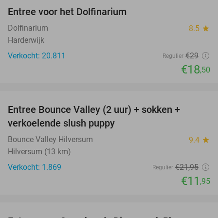
Entree voor het Dolfinarium
36%
Dolfinarium
8.5
star
Harderwijk
Verkocht: 20.811
€29
Regulier
€18
,50
favorite_border
Entree Bounce Valley (2 uur) + sokken +
46%
verkoelende slush puppy
Bounce Valley Hilversum
9.4
star
Hilversum (13 km)
Verkocht: 1.869
€21
,95
Regulier
€11
,95
favorite_border