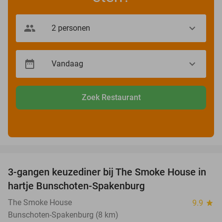
Zoek Restaurant
favorite_border
3-gangen keuzediner bij The Smoke House in
37%
hartje Bunschoten-Spakenburg
The Smoke House
9.9
star
Bunschoten-Spakenburg (8 km)