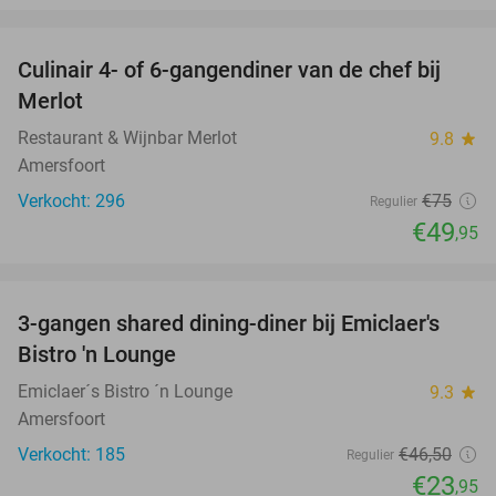
favorite_border
Culinair 4- of 6-gangendiner van de chef bij
33%
Merlot
Restaurant & Wijnbar Merlot
9.8
star
Amersfoort
Verkocht: 296
€75
Regulier
€49
,95
favorite_border
3-gangen shared dining-diner bij Emiclaer's
48%
Bistro 'n Lounge
Emiclaer´s Bistro ´n Lounge
9.3
star
Amersfoort
Verkocht: 185
€46
,50
Regulier
€23
,95