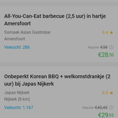
favorite_border
All-You-Can-Eat barbecue (2,5 uur) in hartje
25%
Amersfoort
Somaek Asian Gastrobar
9.4
star
Amersfoort
Verkocht: 286
€38
Regulier
€28
,50
favorite_border
Onbeperkt Korean BBQ + welkomstdrankje (2
34%
uur) bij Japas Nijkerk
Japas Nijkerk
9.5
star
Nijkerk (8 km)
Verkocht: 1.167
€45
,45
Regulier
€29
,95