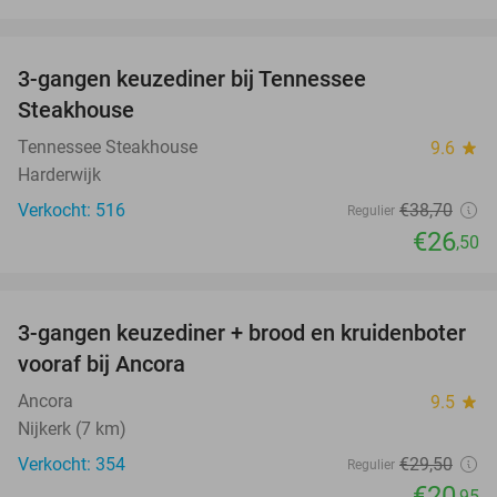
favorite_border
3-gangen keuzediner bij Tennessee
32%
Steakhouse
Tennessee Steakhouse
9.6
star
Harderwijk
Verkocht: 516
€38
,70
Regulier
€26
,50
favorite_border
3-gangen keuzediner + brood en kruidenboter
29%
vooraf bij Ancora
Ancora
9.5
star
Nijkerk (7 km)
Verkocht: 354
€29
,50
Regulier
€20
,95