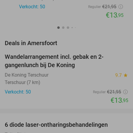
Verkocht: 50
€21
,95
Regulier
€13
,95
favorite_border
Deals in Amersfoort
Wandelarrangement incl. gebak en 2-
36%
NEW
gangenlunch bij De Koning
TODAY
De Koning Terschuur
9.7
star
Terschuur (7 km)
Verkocht: 50
€21
,95
Regulier
€13
,95
favorite_border
6 diode laser-ontharingsbehandelingen
77%
NEW