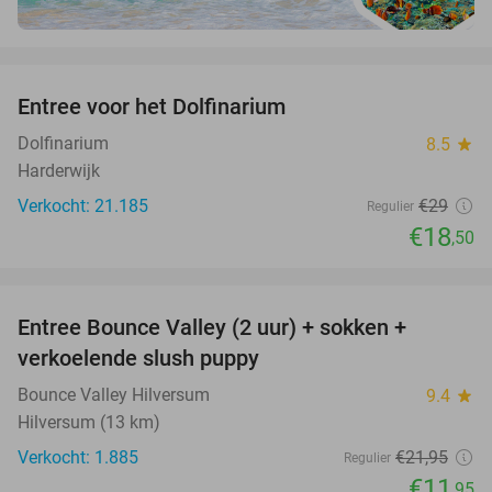
favorite_border
Entree voor het Dolfinarium
36%
Dolfinarium
8.5
star
Harderwijk
Verkocht: 21.185
€29
Regulier
€18
,50
favorite_border
Entree Bounce Valley (2 uur) + sokken +
46%
verkoelende slush puppy
Bounce Valley Hilversum
9.4
star
Hilversum (13 km)
Verkocht: 1.885
€21
,95
Regulier
€11
,95