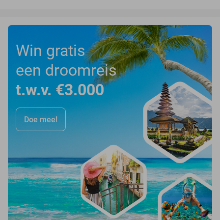
Win gratis
een droomreis
t.w.v. €3.000
Doe mee!