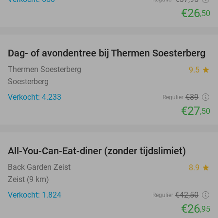
€26
,50
favorite_border
Dag- of avondentree bij Thermen Soesterberg
29%
Thermen Soesterberg
9.5
star
Soesterberg
Verkocht: 4.233
€39
Regulier
€27
,50
favorite_border
All-You-Can-Eat-diner (zonder tijdslimiet)
37%
Back Garden Zeist
8.9
star
Zeist (9 km)
Verkocht: 1.824
€42
,50
Regulier
€26
,95