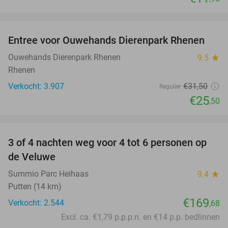
favorite_border
Entree voor Ouwehands Dierenpark Rhenen
19%
Ouwehands Dierenpark Rhenen
9.5
star
Rhenen
Verkocht: 3.907
€31
,50
Regulier
€25
,50
favorite_border
3 of 4 nachten weg voor 4 tot 6 personen op
de Veluwe
Summio Parc Heihaas
9.4
star
Putten (14 km)
€169
Verkocht: 2.544
,68
Excl. ca. €1,79 p.p.p.n. en €14 p.p. bedlinnen