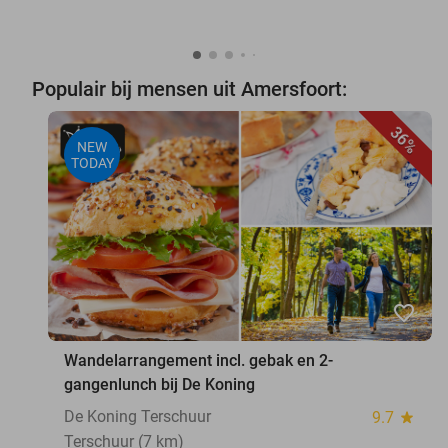
Populair bij mensen uit Amersfoort:
36%
NEW
TODAY
favorite_border
Wandelarrangement incl. gebak en 2-
gangenlunch bij De Koning
De Koning Terschuur
9.7
star
Terschuur (7 km)