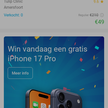
TODAY
Tulip Clinic
9.6
star
Amersfoort
Verkocht: 0
€210
Regulier
€49
Win vandaag een gratis
iPhone 17 Pro
Meer info