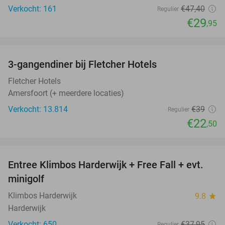
Verkocht: 161
€47
,40
Regulier
€29
,95
favorite_border
3-gangendiner bij Fletcher Hotels
42%
Fletcher Hotels
Amersfoort (+ meerdere locaties)
Verkocht: 13.814
€39
Regulier
€22
,50
favorite_border
Entree Klimbos Harderwijk + Free Fall + evt.
30%
minigolf
Klimbos Harderwijk
9.8
star
Harderwijk
Verkocht: 650
€37
,95
Regulier