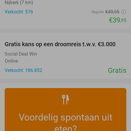
Nijkerk (7 km)
Verkocht: 576
€49
,95
Regulier
€39
,95
favorite_border
Gratis kans op een droomreis t.w.v. €3.000
Social Deal Win
Online
Gratis
Verkocht: 186.852
Voordelig spontaan uit
eten?