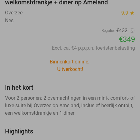
welkomstdrankje + diner op Ameland
Overzee
9.9
star
Nes
€432
Regulier
€349
Excl. ca. €4 p.p.p.n. toeristenbelasting
Binnenkort online::
Uitverkocht!
In het kort
Voor 2 personen: 2 overnachtingen in een mini-, comfort- of
luxe-suite bij Overzee op Ameland, inclusief heerlijk ontbijt,
een welkomstdrankje en 1 diner
Highlights