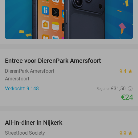
favorite_border
Entree voor DierenPark Amersfoort
24%
DierenPark Amersfoort
9.4
star
Amersfoort
Verkocht: 9.148
€31
,50
Regulier
€24
favorite_border
All-in-diner in Nijkerk
20%
Streetfood Society
9.9
star