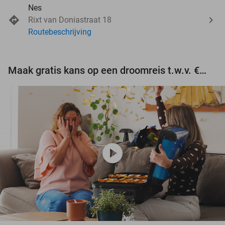
Nes
Rixt van Doniastraat 18
Routebeschrijving
Maak gratis kans op een droomreis t.w.v. €3.000!
play_circle