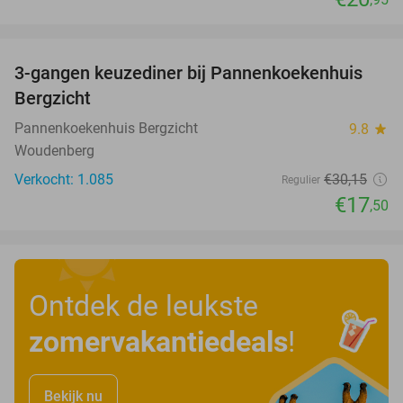
favorite_border
3-gangen keuzediner bij Pannenkoekenhuis
42%
Bergzicht
Pannenkoekenhuis Bergzicht
9.8
star
Woudenberg
Verkocht: 1.085
€30
,15
Regulier
€17
,50
Ontdek de leukste
zomervakantiedeals
!
Bekijk nu