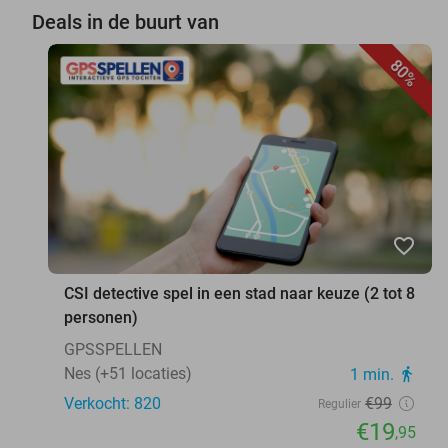
Deals in de buurt van
80%
favorite_border
CSI detective spel in een stad naar keuze (2 tot 8
personen)
GPSSPELLEN
Nes (+51 locaties)
1 min.
directions_walk
Verkocht: 820
€99
Regulier
€19
,95