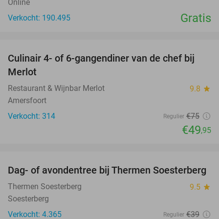
Online
Gratis
Verkocht: 190.495
favorite_border
Culinair 4- of 6-gangendiner van de chef bij
33%
Merlot
Restaurant & Wijnbar Merlot
9.8
star
Amersfoort
Verkocht: 314
€75
Regulier
€49
,95
favorite_border
Dag- of avondentree bij Thermen Soesterberg
29%
Thermen Soesterberg
9.5
star
Soesterberg
Verkocht: 4.365
€39
Regulier