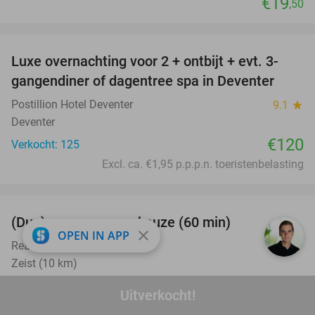
€19
,50
favorite_border
Luxe overnachting voor 2 + ontbijt + evt. 3-
gangendiner of dagentree spa in Deventer
Postillion Hotel Deventer
9.1
star
Deventer
€120
Verkocht: 125
Excl. ca. €1,95 p.p.p.n. toeristenbelasting
favorite_border
(Duo)massage naar keuze (60 min)
32%
close
OPEN IN APP
Real Beauty - Zeist
9.9
star
Zeist (10 km)
Verkocht: 276
€60
Regulier
Uitverkocht!
€41