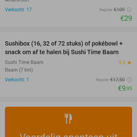
Verkocht: 17
€109
Regulier
€29
favorite_border
Sushibox (16, 32 of 72 stuks) of pokébowl +
43%
NEW
snack om af te halen bij Sushi Time Baarn
TODAY
Sushi Time Baarn
9.5
star
Baarn (7 km)
Verkocht: 1
€17
,50
Regulier
€9
,95