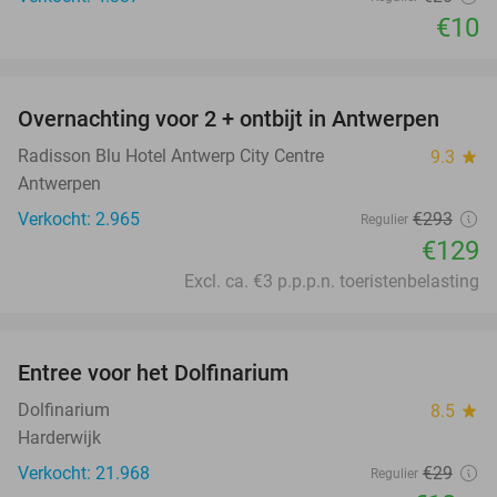
€10
favorite_border
Overnachting voor 2 + ontbijt in Antwerpen
56%
Radisson Blu Hotel Antwerp City Centre
9.3
star
Antwerpen
Verkocht: 2.965
€293
Regulier
€129
Excl. ca. €3 p.p.p.n. toeristenbelasting
favorite_border
Entree voor het Dolfinarium
36%
Dolfinarium
8.5
star
Harderwijk
Verkocht: 21.968
€29
Regulier