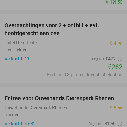
€18
,50
favorite_border
Overnachtingen voor 2 + ontbijt + evt.
44%
hoofdgerecht aan zee
Hotel Den Helder
8.4
star
Den Helder
Verkocht: 11
€472
Regulier
€262
Excl. ca. €3 p.p.p.n. toeristenbelasting
favorite_border
Entree voor Ouwehands Dierenpark Rhenen
19%
Ouwehands Dierenpark Rhenen
9.5
star
Rhenen
Verkocht: 4.632
€31
,50
Regulier