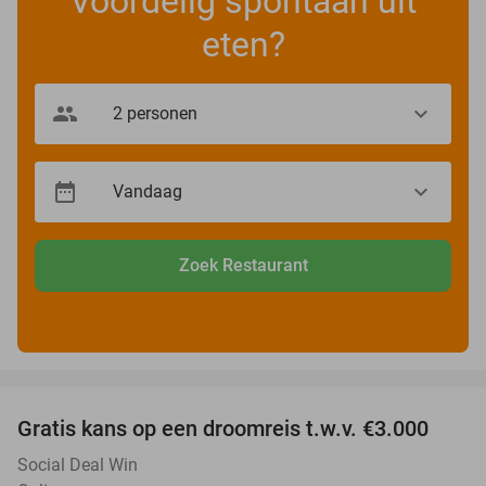
Voordelig spontaan uit
eten?
Zoek Restaurant
favorite_border
Gratis kans op een droomreis t.w.v. €3.000
Social Deal Win