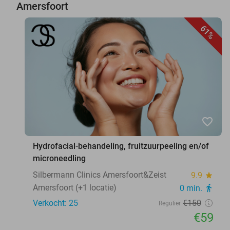
Amersfoort
61%
favorite_border
Hydrofacial-behandeling, fruitzuurpeeling en/of
microneedling
Silbermann Clinics Amersfoort&Zeist
9.9
star
Amersfoort (+1 locatie)
0 min.
directions_walk
Verkocht: 25
€150
Regulier
€59