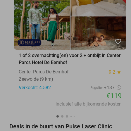
favorite_border
1 of 2 overnachting(en) voor 2 + ontbijt in Center
Parcs Hotel De Eemhof
Center Parcs De Eemhof
9.2
star
Zeewolde (9 km)
Verkocht: 4.582
€137
Regulier
€119
Inclusief alle bijkomende kosten
Deals in de buurt van Pulse Laser Clinic