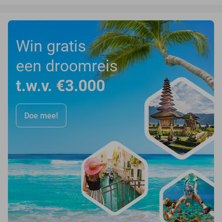
Win gratis
een droomreis
t.w.v. €3.000
Doe mee!