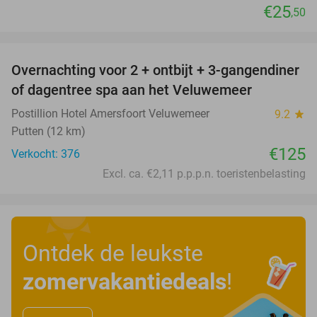
€25
,50
favorite_border
Overnachting voor 2 + ontbijt + 3-gangendiner
of dagentree spa aan het Veluwemeer
Postillion Hotel Amersfoort Veluwemeer
9.2
star
Putten (12 km)
€125
Verkocht: 376
Excl. ca. €2,11 p.p.p.n. toeristenbelasting
Ontdek de leukste
zomervakantiedeals
!