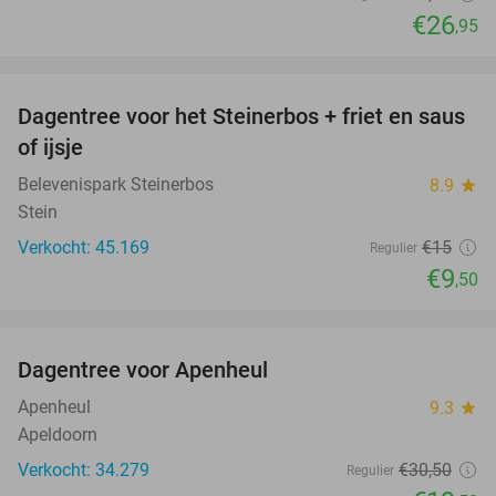
€26
,95
favorite_border
Dagentree voor het Steinerbos + friet en saus
37%
of ijsje
Belevenispark Steinerbos
8.9
star
Stein
Verkocht: 45.169
€15
Regulier
€9
,50
favorite_border
Dagentree voor Apenheul
36%
Apenheul
9.3
star
Apeldoorn
Verkocht: 34.279
€30
,50
Regulier