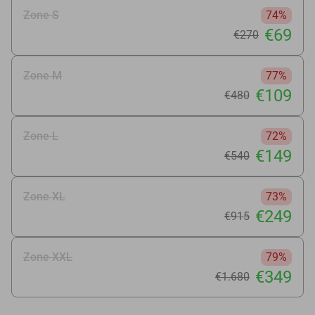
Zone S
74%
€69
€270
Zone M
77%
€109
€480
Zone L
72%
€149
€540
Zone XL
73%
€249
€915
Zone XXL
79%
€349
€1.680