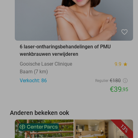
favorite_border
6 laser-ontharingsbehandelingen of PMU
wenkbrauwen verwijderen
Gooische Laser Clinique
9.9
star
Baarn (7 km)
Verkocht: 86
€180
Regulier
€39
,95
Anderen bekeken ook
13%