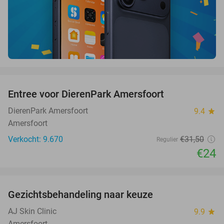
favorite_border
Entree voor DierenPark Amersfoort
24%
DierenPark Amersfoort
9.4
star
Amersfoort
Verkocht: 9.670
€31
,50
Regulier
€24
favorite_border
Gezichtsbehandeling naar keuze
73%
AJ Skin Clinic
9.9
star
Amersfoort