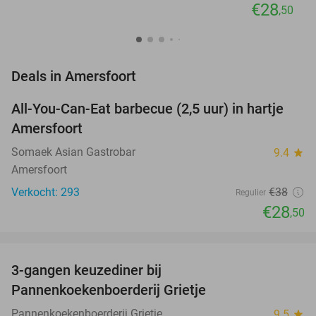
€28
,50
favorite_border
Deals in Amersfoort
All-You-Can-Eat barbecue (2,5 uur) in hartje
25%
Amersfoort
Somaek Asian Gastrobar
9.4
star
Amersfoort
Verkocht: 293
€38
Regulier
€28
,50
favorite_border
3-gangen keuzediner bij
30%
NEW
Pannenkoekenboerderij Grietje
TODAY
Pannenkoekenboerderij Grietje
9.5
star