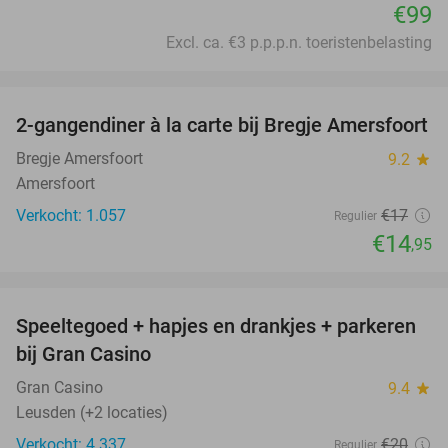
€99
Excl. ca. €3 p.p.p.n. toeristenbelasting
favorite_border
2-gangendiner à la carte bij Bregje Amersfoort
12%
Bregje Amersfoort
9.2
star
Amersfoort
Verkocht: 1.057
€17
Regulier
€14
,95
favorite_border
Speeltegoed + hapjes en drankjes + parkeren
50%
bij Gran Casino
Gran Casino
9.4
star
Leusden (+2 locaties)
Verkocht: 4.337
€20
Regulier