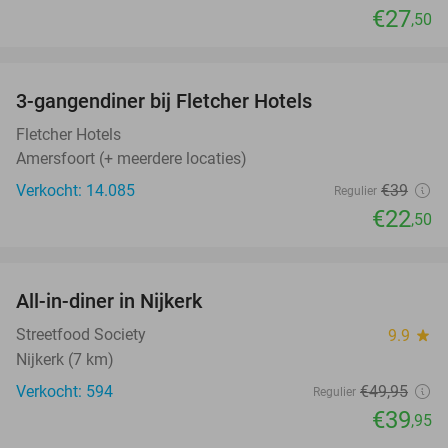
€27
,50
favorite_border
3-gangendiner bij Fletcher Hotels
42%
Fletcher Hotels
Amersfoort (+ meerdere locaties)
Verkocht: 14.085
€39
Regulier
€22
,50
favorite_border
All-in-diner in Nijkerk
20%
Streetfood Society
9.9
star
Nijkerk (7 km)
Verkocht: 594
€49
,95
Regulier
€39
,95