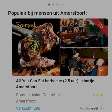
Populair bij mensen uit Amersfoort:
25%
favorite_border
All-You-Can-Eat barbecue (2,5 uur) in hartje
Amersfoort
Somaek Asian Gastrobar
9.4
star
Amersfoort
Verkocht: 293
€38
Regulier