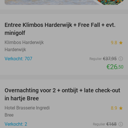
favorite_border
Entree Klimbos Harderwijk + Free Fall + evt.
30%
minigolf
Klimbos Harderwijk
9.8
star
Harderwijk
Verkocht: 707
€37
,95
Regulier
€26
,50
favorite_border
Overnachting voor 2 + ontbijt + late check-out
41%
NEW
in hartje Bree
TODAY
Hotel Brasserie Ingredi
8.9
star
Bree
Verkocht: 2
€168
Regulier