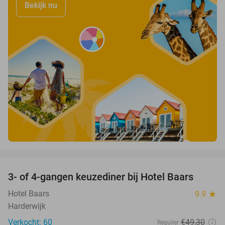
Bekijk nu
favorite_border
3- of 4-gangen keuzediner bij Hotel Baars
45%
Hotel Baars
9.9
star
Harderwijk
Verkocht: 60
€49
,30
Regulier