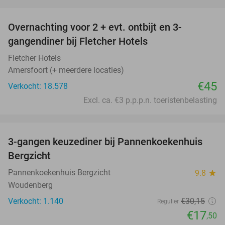
favorite_border
Overnachting voor 2 + evt. ontbijt en 3-
gangendiner bij Fletcher Hotels
Fletcher Hotels
Amersfoort (+ meerdere locaties)
€45
Verkocht: 18.578
Excl. ca. €3 p.p.p.n. toeristenbelasting
favorite_border
3-gangen keuzediner bij Pannenkoekenhuis
42%
Bergzicht
Pannenkoekenhuis Bergzicht
9.8
star
Woudenberg
Verkocht: 1.140
€30
,15
Regulier
€17
,50