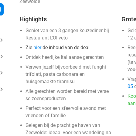
Zeewolde
l
Highlights
Grote
Geniet van een 3-gangen keuzediner bij
Gel
Restaurant L'Oliveto
12 
ard_arrow_right
Zie
hier
de inhoud van de deal
Res
rese
ard_arrow_right
Ontdek heerlijke Italiaanse gerechten
(te 
Verwen jezelf bijvoorbeeld met funghi
vou
ard_arrow_right
trifolati, pasta carbonara en
Vra
huisgemaakte tiramisu
05
o
ard_arrow_right
Alle gerechten worden bereid met verse
Koo
seizoensproducten
aan
Perfect voor een sfeervolle avond met
vrienden of familie
Gelegen bij de prachtige haven van
Zeewolde: ideaal voor een wandeling na