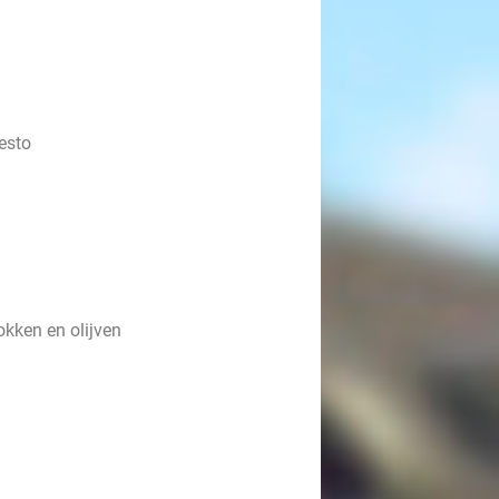
esto
okken en olijven