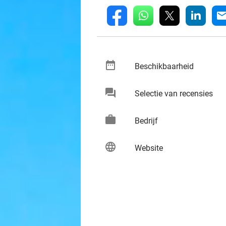
whatsapp
linkedin
fb
mai
date_range
keybo
Beschikbaarheid
chat
keybo
Selectie van recensies
work
keybo
Bedrijf
language
keybo
Website