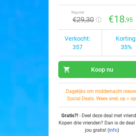
Regulier
€18
€29
,30
,95
Verkocht:
Korting
357
35%
shopping_cart
Koop nu
navi
Dagelijks om middernacht nieuw
Social Deals. Wees snel, op = op
Gratis?!
- Deel deze deal met vrien
Kopen drie vrienden? Dan is de deal
jou gratis! (
info
)