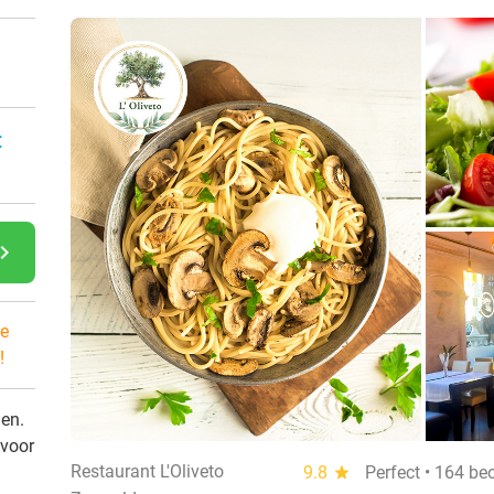
:
gate_next
e
!
den.
 voor
Restaurant L'Oliveto
9.8
star
Perfect • 164 be