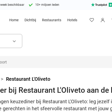
 week beschikbaar
10+ miljoen leden
Home
Dichtbij
Restaurants
Hotels
keyboard_arrow_down
>
Restaurant L'Oliveto
r bij Restaurant L'Oliveto aan de
gen keuzediner bij Restaurant L'Oliveto: leg jezelf 
e gerechten in het sfeervolle restaurant met jouw g