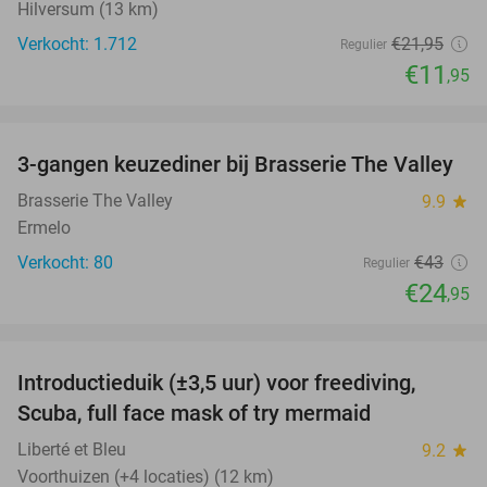
Hilversum (13 km)
Verkocht: 1.712
€21
,95
Regulier
€11
,95
favorite_border
3-gangen keuzediner bij Brasserie The Valley
42%
Brasserie The Valley
9.9
star
Ermelo
Verkocht: 80
€43
Regulier
€24
,95
favorite_border
Introductieduik (±3,5 uur) voor freediving,
73%
Scuba, full face mask of try mermaid
Liberté et Bleu
9.2
star
Voorthuizen (+4 locaties) (12 km)