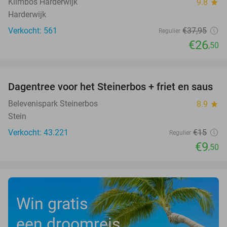
Klimbos Harderwijk
9.8
star
Harderwijk
Verkocht: 561
€37
,95
Regulier
€26
,50
favorite_border
Dagentree voor het Steinerbos + friet en saus
37%
Belevenispark Steinerbos
8.9
star
Stein
Verkocht: 43.221
€15
Regulier
€9
,50
Win gratis
een droomreis