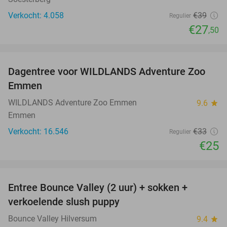
Verkocht: 4.058
€39
Regulier
€27
,50
favorite_border
Dagentree voor WILDLANDS Adventure Zoo
24%
Emmen
WILDLANDS Adventure Zoo Emmen
9.6
star
Emmen
Verkocht: 16.546
€33
Regulier
€25
favorite_border
Entree Bounce Valley (2 uur) + sokken +
46%
verkoelende slush puppy
Bounce Valley Hilversum
9.4
star