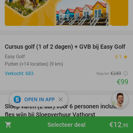
favorite_border
Cursus golf (1 of 2 dagen) + GVB bij Easy Golf
60%
Easy Golf
8.1
star
Putten (+14 locaties) (9 km)
Verkocht: 683
€249
Regulier
€99
favorite_border
close
OPEN IN APP
Sloep varen (2 uur) voor 6 personen inclusief
41%
fles wijn bij Sloepverhuur Vathorst
€12
shopping_cart
Selecteer deal
Sloepverhuur Vathorst
9.9
star
,95
Amersfoort