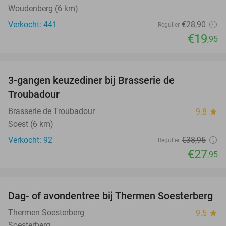
Woudenberg (6 km)
Verkocht: 441
€28
,90
Regulier
€19
,95
favorite_border
3-gangen keuzediner bij Brasserie de
28%
Troubadour
Brasserie de Troubadour
9.8
star
Soest (6 km)
Verkocht: 92
€38
,95
Regulier
€27
,95
favorite_border
Dag- of avondentree bij Thermen Soesterberg
29%
Thermen Soesterberg
9.5
star
Soesterberg