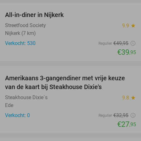
All-in-diner in Nijkerk
20%
Streetfood Society
9.9
star
Nijkerk (7 km)
Verkocht: 530
€49
,95
Regulier
€39
,95
favorite_border
Amerikaans 3-gangendiner met vrije keuze
15%
NEW
van de kaart bij Steakhouse Dixie's
TODAY
Steakhouse Dixie´s
9.8
star
Ede
Verkocht: 0
€32
,95
Regulier
€27
,95
favorite_border