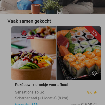
Vaak samen gekocht
37%
favorite_border
Pokébowl + drankje voor afhaal
Sensations To Go
9.6
star
Scherpenzeel (+1 locatie) (8 km)
Verkocht: 138
€18
,95
Regulier