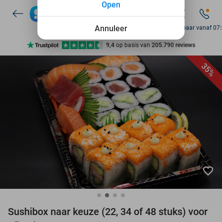
Open
7 dagen per week beschikbaar
10+ miljoen leden
Annuleer
Bereikbaar vanaf 07
9,4
op basis van
205.790 reviews
Ontdek 15.000+ deals
35%
7 dagen per week beschikbaar
10+ miljoen leden
favorite_border
Sushibox naar keuze (22, 34 of 48 stuks) voor