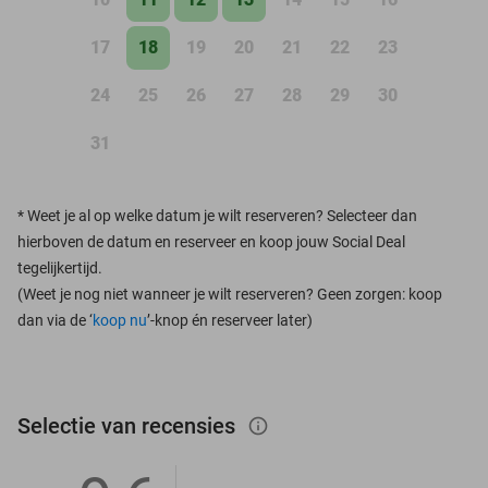
17
18
19
20
21
22
23
24
25
26
27
28
29
30
31
*
Weet je al op welke datum je wilt reserveren? Selecteer dan
hierboven de datum en reserveer en koop jouw Social Deal
tegelijkertijd.
(Weet je nog niet wanneer je wilt reserveren? Geen zorgen: koop
dan via de ‘
koop nu
’-knop én reserveer later)
Selectie van recensies
info_outlined