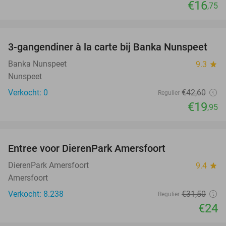
€16
,75
favorite_border
3-gangendiner à la carte bij Banka Nunspeet
53%
NEW
TODAY
Banka Nunspeet
9.3
star
Nunspeet
Verkocht: 0
€42
,60
Regulier
€19
,95
favorite_border
Entree voor DierenPark Amersfoort
24%
DierenPark Amersfoort
9.4
star
Amersfoort
Verkocht: 8.238
€31
,50
Regulier
€24
favorite_border