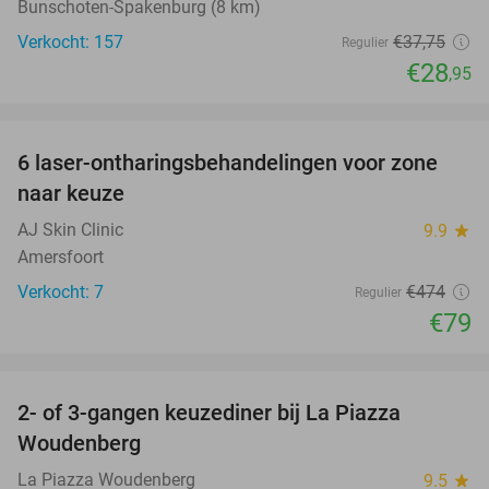
Bunschoten-Spakenburg (8 km)
Verkocht: 157
€37
,75
Regulier
€28
,95
favorite_border
6 laser-ontharingsbehandelingen voor zone
83%
naar keuze
AJ Skin Clinic
9.9
star
Amersfoort
Verkocht: 7
€474
Regulier
€79
favorite_border
2- of 3-gangen keuzediner bij La Piazza
31%
Woudenberg
La Piazza Woudenberg
9.5
star