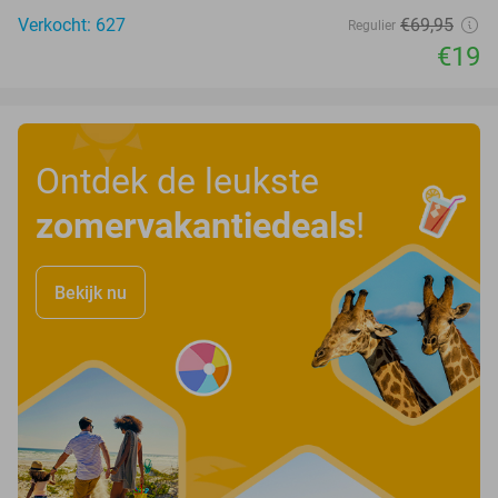
Verkocht: 627
€69
,95
Regulier
€19
Ontdek de leukste
zomervakantiedeals
!
Bekijk nu