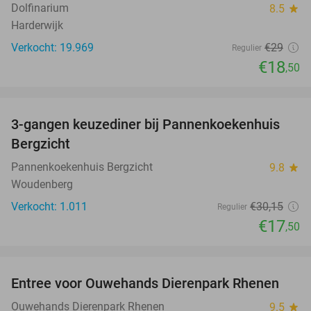
Dolfinarium
8.5
star
Harderwijk
Verkocht: 19.969
€29
Regulier
€18
,50
favorite_border
3-gangen keuzediner bij Pannenkoekenhuis
42%
Bergzicht
Pannenkoekenhuis Bergzicht
9.8
star
Woudenberg
Verkocht: 1.011
€30
,15
Regulier
€17
,50
favorite_border
Entree voor Ouwehands Dierenpark Rhenen
19%
Ouwehands Dierenpark Rhenen
9.5
star