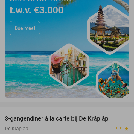
t.w.v. €3.000
Doe mee!
favorite_border
3-gangendiner à la carte bij De Krâplâp
23%
De Krâplâp
9.9
star