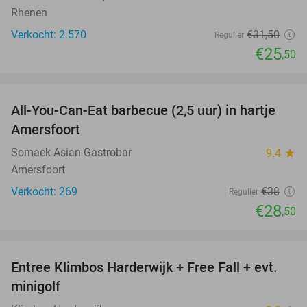
Rhenen
Verkocht: 2.570
€31
,50
Regulier
€25
,50
favorite_border
All-You-Can-Eat barbecue (2,5 uur) in hartje
25%
Amersfoort
Somaek Asian Gastrobar
9.4
star
Amersfoort
Verkocht: 269
€38
Regulier
€28
,50
favorite_border
Entree Klimbos Harderwijk + Free Fall + evt.
30%
minigolf