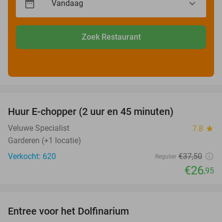
Zoek Restaurant
favorite_border
Huur E-chopper (2 uur en 45 minuten)
28%
Veluwe Specialist
7.8
star
Garderen (+1 locatie)
Verkocht: 620
€37
,50
Regulier
€26
,95
favorite_border
Entree voor het Dolfinarium
36%