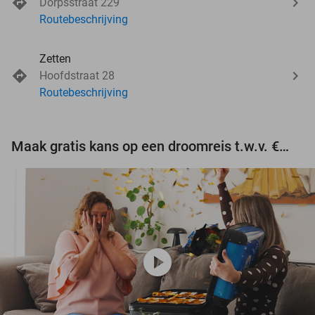
Dorpsstraat 229
Routebeschrijving
Zetten
Hoofdstraat 28
Routebeschrijving
Maak gratis kans op een droomreis t.w.v. €3.000!
play_circle