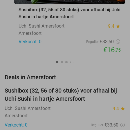
Sushibox (32, 56 of 80 stuks) voor afhaal bij Uchi
Sushi in hartje Amersfoort
Uchi Sushi Amersfoort
9.4
star
Amersfoort
Verkocht: 0
€33
,50
Regulier
€16
,75
favorite_border
Deals in Amersfoort
Sushibox (32, 56 of 80 stuks) voor afhaal bij
50%
NEW
Uchi Sushi in hartje Amersfoort
TODAY
Uchi Sushi Amersfoort
9.4
star
Amersfoort
Verkocht: 0
€33
,50
Regulier