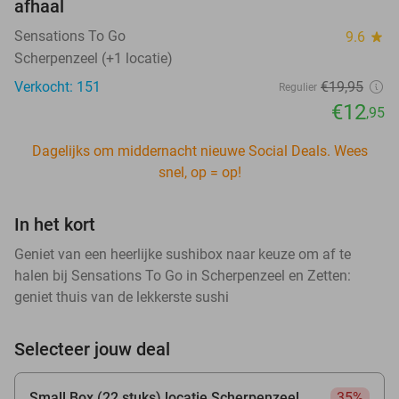
afhaal
Sensations To Go
9.6
star
Scherpenzeel (+1 locatie)
Verkocht: 151
€19
,95
Regulier
€12
,95
Dagelijks om middernacht nieuwe Social Deals. Wees
snel, op = op!
In het kort
Geniet van een heerlijke sushibox naar keuze om af te
halen bij Sensations To Go in Scherpenzeel en Zetten:
geniet thuis van de lekkerste sushi
Selecteer jouw deal
Small Box (22 stuks) locatie Scherpenzeel
35%