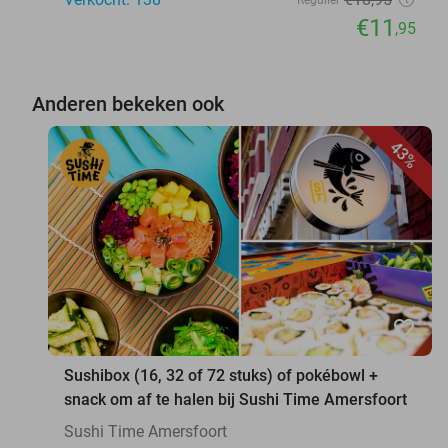
€11
,95
Anderen bekeken ook
43%
favorite_border
Sushibox (16, 32 of 72 stuks) of pokébowl +
snack om af te halen bij Sushi Time Amersfoort
Sushi Time Amersfoort