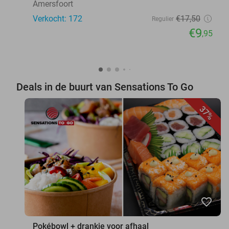
Amersfoort
Verkocht: 172
€17
,50
Regulier
€9
,95
Deals in de buurt van Sensations To Go
37%
favorite_border
Pokébowl + drankje voor afhaal