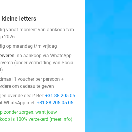
 kleine letters
dig vanaf moment van aankoop t/m
ep 2026
dig op maandag t/m vrijdag
erveren:
na aankoop via WhatsApp
erveren (onder vermelding van Social
l)
imaal 1 voucher per persoon +
rdere om cadeau te geven
gen over de deal? Bel:
+31 88 205 05
f WhatsApp met:
+31 88 205 05 05
p zonder zorgen, want jouw
koop is 100% verzekerd (meer info)