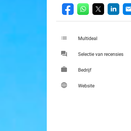
whatsapp
linkedin
fb
mai
list
keybo
Multideal
chat
keybo
Selectie van recensies
work
keybo
Bedrijf
language
keybo
Website