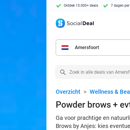
Ontdek 15.000+ deals
7 dagen per
Amersfoort
Overzicht
>
Wellness & Bea
Powder brows + ev
Ga voor prachtige en natuur
Brows by Anjes: kies eventu