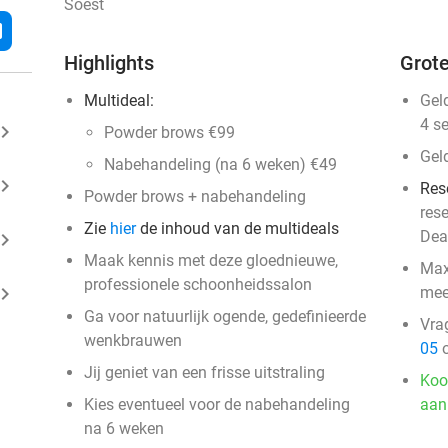
Soest
l
Highlights
Grote
Multideal:
Gel
4 s
ard_arrow_right
Powder brows €99
Gel
Nabehandeling (na 6 weken) €49
ard_arrow_right
Res
Powder brows + nabehandeling
res
Zie
hier
de inhoud van de multideals
Dea
ard_arrow_right
Maak kennis met deze gloednieuwe,
Max
professionele schoonheidssalon
ard_arrow_right
mee
Ga voor natuurlijk ogende, gedefinieerde
Vra
wenkbrauwen
05
o
Jij geniet van een frisse uitstraling
Koo
Kies eventueel voor de nabehandeling
aan
na 6 weken