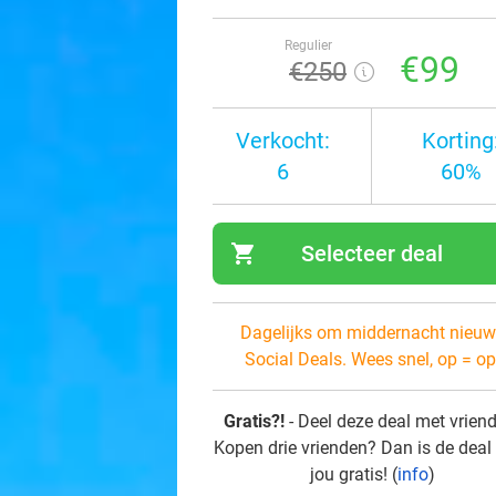
Regulier
€99
€250
Verkocht:
Korting
6
60%
shopping_cart
Selecteer deal
navi
Dagelijks om middernacht nieuw
Social Deals. Wees snel, op = op
Gratis?!
- Deel deze deal met vrien
Kopen drie vrienden? Dan is de deal
jou gratis! (
info
)