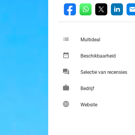
whatsapp
linkedin
fb
mai
list
keybo
Multideal
date_range
keybo
Beschikbaarheid
chat
keybo
Selectie van recensies
work
keybo
Bedrijf
language
keybo
Website