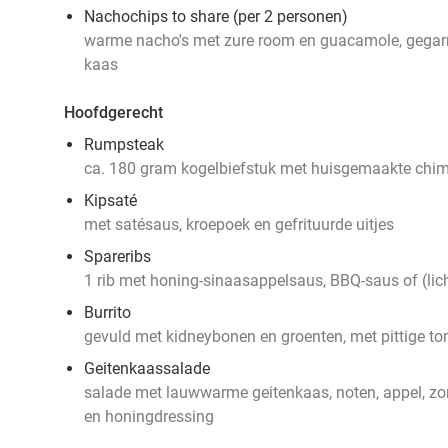
Nachochips to share (per 2 personen)
warme nacho's met zure room en guacamole, gegarne
kaas
Hoofdgerecht
Rumpsteak
ca. 180 gram kogelbiefstuk met huisgemaakte chim
Kipsaté
met satésaus, kroepoek en gefrituurde uitjes
Spareribs
1 rib met honing-sinaasappelsaus, BBQ-saus of (lic
Burrito
gevuld met kidneybonen en groenten, met pittige t
Geitenkaassalade
salade met lauwwarme geitenkaas, noten, appel, zo
en honingdressing