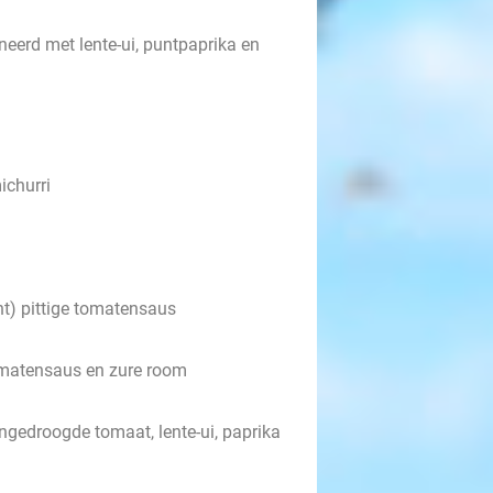
erd met lente-ui, puntpaprika en
ichurri
ht) pittige tomatensaus
omatensaus en zure room
ngedroogde tomaat, lente-ui, paprika