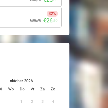
32%
€26
€38
,70
,50
oktober 2026
Di
Wo
Do
Vr
Za
Zo
1
2
3
4