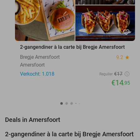
favorite_border
2-gangendiner à la carte bij Bregje Amersfoort
Bregje Amersfoort
9.2
star
Amersfoort
Verkocht: 1.018
€17
Regulier
€14
,95
favorite_border
Deals in Amersfoort
2-gangendiner à la carte bij Bregje Amersfoort
12%