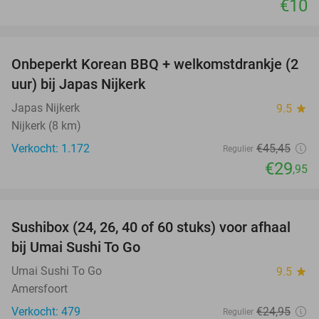
€10
favorite_border
Onbeperkt Korean BBQ + welkomstdrankje (2
34%
uur) bij Japas Nijkerk
Japas Nijkerk
9.5
star
Nijkerk (8 km)
Verkocht: 1.172
€45
,45
Regulier
€29
,95
favorite_border
Sushibox (24, 26, 40 of 60 stuks) voor afhaal
48%
bij Umai Sushi To Go
Umai Sushi To Go
9.5
star
Amersfoort
Verkocht: 479
€24
,95
Regulier