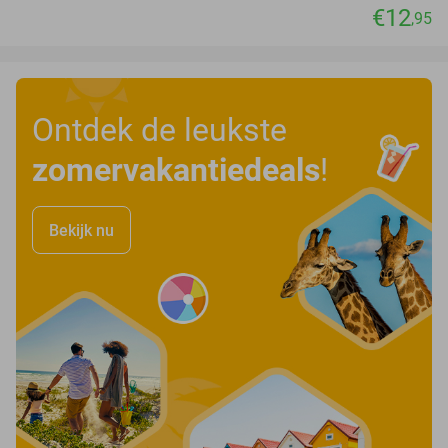
€12
,95
Ontdek de leukste
zomervakantiedeals
!
Bekijk nu