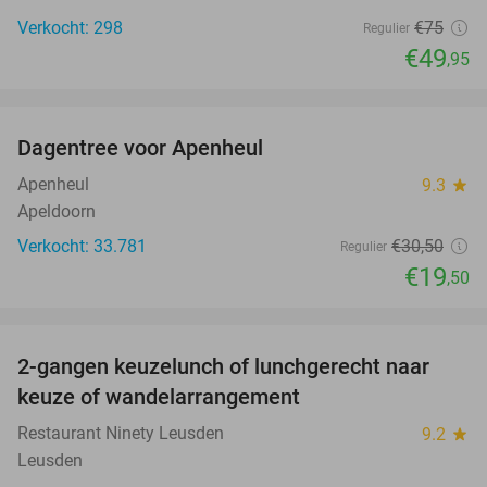
Verkocht: 298
€75
Regulier
€49
,95
favorite_border
Dagentree voor Apenheul
36%
Apenheul
9.3
star
Apeldoorn
Verkocht: 33.781
€30
,50
Regulier
€19
,50
favorite_border
2-gangen keuzelunch of lunchgerecht naar
39%
keuze of wandelarrangement
Restaurant Ninety Leusden
9.2
star
Leusden