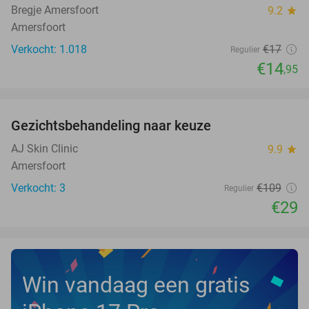
Bregje Amersfoort
9.2
star
Amersfoort
Verkocht: 1.018
€17
Regulier
€14
,95
favorite_border
Gezichtsbehandeling naar keuze
73%
NEW
TODAY
AJ Skin Clinic
9.9
star
Amersfoort
Verkocht: 3
€109
Regulier
€29
Win vandaag een gratis