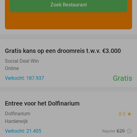
Zoek Restaurant
favorite_border
Gratis kans op een droomreis t.w.v. €3.000
Social Deal Win
Online
Gratis
Verkocht: 187.937
favorite_border
Entree voor het Dolfinarium
36%
Dolfinarium
8.5
star
Harderwijk
Verkocht: 21.405
€29
Regulier