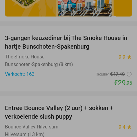
favorite_border
3-gangen keuzediner bij The Smoke House in
37%
hartje Bunschoten-Spakenburg
The Smoke House
9.9
star
Bunschoten-Spakenburg (8 km)
Verkocht: 163
€47
,40
Regulier
€29
,95
favorite_border
Entree Bounce Valley (2 uur) + sokken +
46%
verkoelende slush puppy
Bounce Valley Hilversum
9.4
star
Hilversum (13 km)