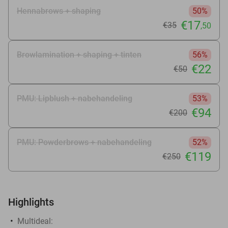
Hennabrows + shaping
50%
€17
€35
,50
Browlamination + shaping + tinten
56%
€22
€50
PMU: Lipblush + nabehandeling
53%
€94
€200
PMU: Powderbrows + nabehandeling
52%
€119
€250
Highlights
Multideal: