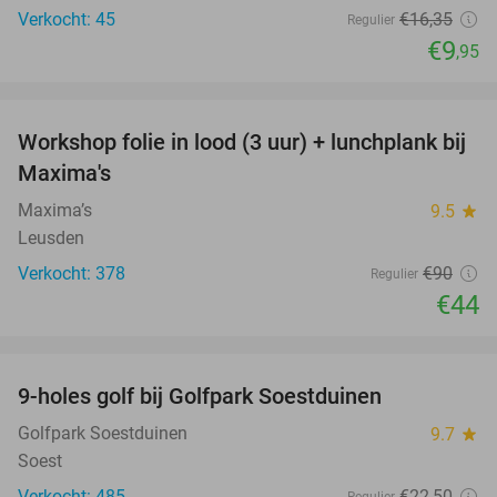
Verkocht: 45
€16
,35
Regulier
€9
,95
favorite_border
Workshop folie in lood (3 uur) + lunchplank bij
51%
Maxima's
Maxima’s
9.5
star
Leusden
Verkocht: 378
€90
Regulier
€44
favorite_border
9-holes golf bij Golfpark Soestduinen
44%
Golfpark Soestduinen
9.7
star
Soest
Verkocht: 485
€22
,50