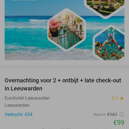
favorite_border
Overnachting voor 2 + ontbijt + late check-out
39%
in Leeuwarden
Eurohotel Leeuwarden
9.3
star
Leeuwarden
Verkocht: 634
€161
Regulier
€99