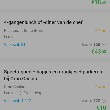
€18
,50
favorite_border
4-gangenlunch of -diner van de chef
25%
Restaurant BuitenHuis
8.6
star
Leusden
Verkocht: 81
€58
Regulier
€43
,50
favorite_border
Speeltegoed + hapjes en drankjes + parkeren
50%
bij Gran Casino
Gran Casino
9.4
star
Leusden (+2 locaties)
Verkocht: 4.297
€20
Regulier
€10