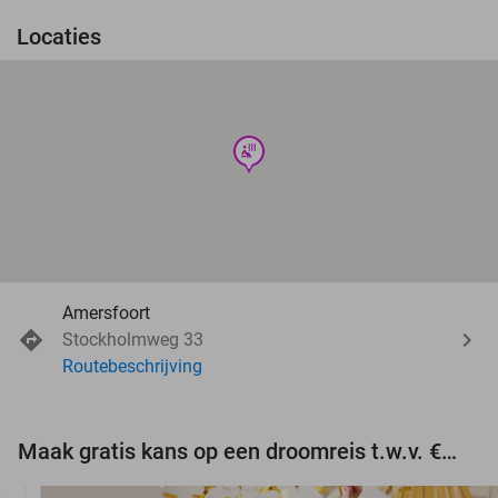
Locaties
wellness
Amersfoort
Stockholmweg 33
Routebeschrijving
Maak gratis kans op een droomreis t.w.v. €3.000!