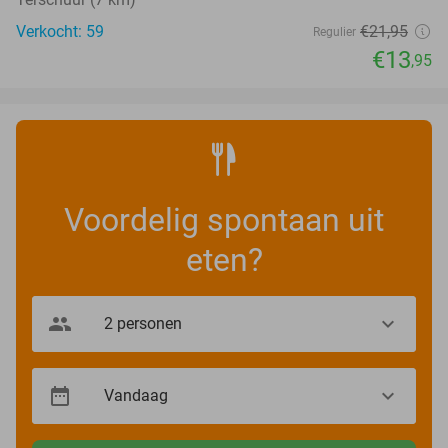
Verkocht: 59
€21
,95
Regulier
€13
,95
Voordelig spontaan uit
eten?