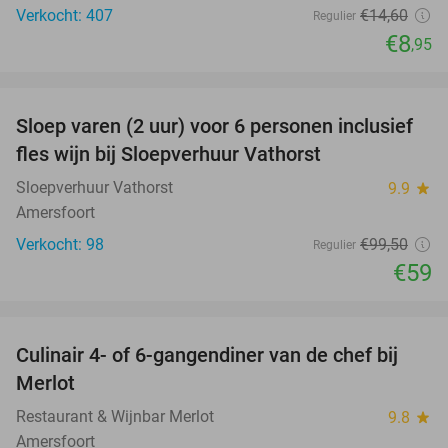
Verkocht: 407
€14
,60
Regulier
€8
,95
favorite_border
Sloep varen (2 uur) voor 6 personen inclusief
41%
fles wijn bij Sloepverhuur Vathorst
Sloepverhuur Vathorst
9.9
star
Amersfoort
Verkocht: 98
€99
,50
Regulier
€59
favorite_border
Culinair 4- of 6-gangendiner van de chef bij
33%
Merlot
Restaurant & Wijnbar Merlot
9.8
star
Amersfoort