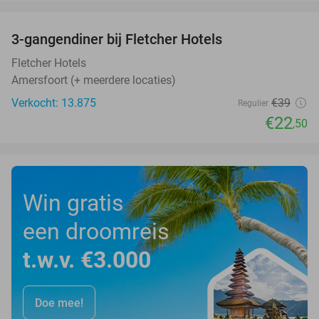
favorite_border
3-gangendiner bij Fletcher Hotels
42%
Fletcher Hotels
Amersfoort (+ meerdere locaties)
Verkocht: 13.875
€39
Regulier
€22
,50
Win gratis
een droomreis
t.w.v. €3.000
Doe mee!