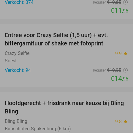
Verkocht: 374
€19
,65
Regulier
€11
,95
favorite_border
Entree voor Crazy Selfie (1,5 uur) + evt.
25%
bittergarnituur of shake met fotoprint
Crazy Selfie
9.9
star
Soest
Verkocht: 94
€19
,95
Regulier
€14
,95
favorite_border
Hoofdgerecht + frisdrank naar keuze bij Bling
39%
Bling
Bling Bling
9.8
star
Bunschoten-Spakenburg (6 km)