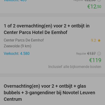
Regulier
€12
,50
favorite_border
1 of 2 overnachting(en) voor 2 + ontbijt in
13%
Center Parcs Hotel De Eemhof
Center Parcs De Eemhof
9.2
star
Zeewolde (9 km)
Verkocht: 4.580
€137
Regulier
€119
Inclusief alle bijkomende kosten
favorite_border
Overnachting(en) voor 2 + ontbijt + glas
29%
bubbels + 3-gangendiner bij Novotel Leuven
Centrum