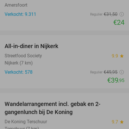
Amersfoort
Verkocht: 9.311
€31
,50
Regulier
€24
favorite_border
All-in-diner in Nijkerk
20%
Streetfood Society
9.9
star
Nijkerk (7 km)
Verkocht: 578
€49
,95
Regulier
€39
,95
favorite_border
Wandelarrangement incl. gebak en 2-
36%
gangenlunch bij De Koning
De Koning Terschuur
9.7
star
Terschuur (7 km)