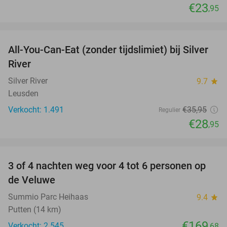
€23
,95
favorite_border
All-You-Can-Eat (zonder tijdslimiet) bij Silver
19%
River
Silver River
9.7
star
Leusden
Verkocht: 1.491
€35
,95
Regulier
€28
,95
favorite_border
3 of 4 nachten weg voor 4 tot 6 personen op
de Veluwe
Summio Parc Heihaas
9.4
star
Putten (14 km)
€169
Verkocht: 2.545
,68