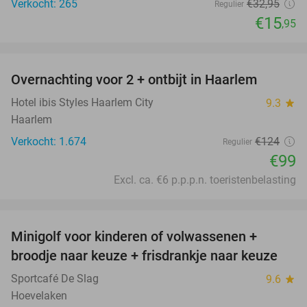
Verkocht: 265
€32
,95
Regulier
€15
,95
favorite_border
Overnachting voor 2 + ontbijt in Haarlem
20%
Hotel ibis Styles Haarlem City
9.3
star
Haarlem
Verkocht: 1.674
€124
Regulier
€99
Excl. ca. €6 p.p.p.n. toeristenbelasting
favorite_border
Minigolf voor kinderen of volwassenen +
39%
broodje naar keuze + frisdrankje naar keuze
Sportcafé De Slag
9.6
star
Hoevelaken