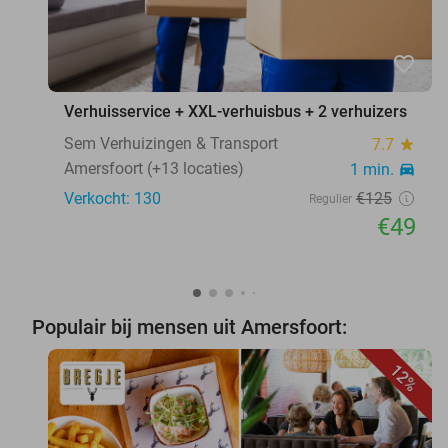
favorite_border
Verhuisservice + XXL-verhuisbus + 2 verhuizers
Sem Verhuizingen & Transport
7.7
star
Amersfoort (+13 locaties)
1 min.
directions_car
Verkocht: 130
€125
Regulier
€49
Populair bij mensen uit Amersfoort:
12%