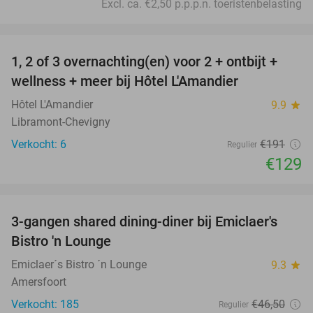
Excl. ca. €2,50 p.p.p.n. toeristenbelasting
favorite_border
1, 2 of 3 overnachting(en) voor 2 + ontbijt +
32%
NEW
wellness + meer bij Hôtel L'Amandier
TODAY
Hôtel L'Amandier
9.9
star
Libramont-Chevigny
Verkocht: 6
€191
Regulier
€129
favorite_border
3-gangen shared dining-diner bij Emiclaer's
48%
Bistro 'n Lounge
Emiclaer´s Bistro ´n Lounge
9.3
star
Amersfoort
Verkocht: 185
€46
,50
Regulier