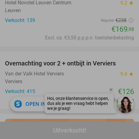
Hotel Novotel Leuven Centrum
9.2
star
Leuven
Verkocht: 139
€238
Regulier
€169
,98
Excl. ca. €3,50 p.p.p.n. toeristenbelasting
favorite_border
Overnachting voor 2 + ontbijt in Verviers
Van der Valk Hotel Verviers
9.4
star
Verviers
€126
Verkocht: 415
Excl. ca. €1,50 p.p.p.n. toeristenbelasting
close
OPEN IN APP
Uitverkocht!
Ontdek de beste
vakantie