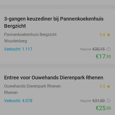
favorite_border
3-gangen keuzediner bij Pannenkoekenhuis
42%
Bergzicht
Pannenkoekenhuis Bergzicht
9.8
star
Woudenberg
Verkocht: 1.117
€30
,15
Regulier
€17
,50
favorite_border
Entree voor Ouwehands Dierenpark Rhenen
19%
Ouwehands Dierenpark Rhenen
9.5
star
Rhenen
Verkocht: 4.078
€31
,50
Regulier
€25
,50