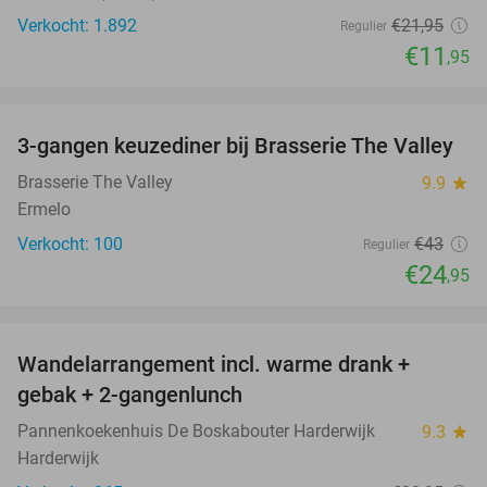
Verkocht: 1.892
€21
,95
Regulier
€11
,95
favorite_border
3-gangen keuzediner bij Brasserie The Valley
42%
Brasserie The Valley
9.9
star
Ermelo
Verkocht: 100
€43
Regulier
€24
,95
favorite_border
Wandelarrangement incl. warme drank +
52%
gebak + 2-gangenlunch
Pannenkoekenhuis De Boskabouter Harderwijk
9.3
star
Harderwijk