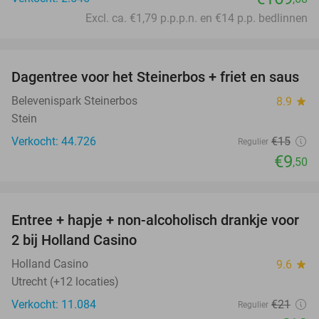
Excl. ca. €1,79 p.p.p.n. en €14 p.p. bedlinnen
favorite_border
Dagentree voor het Steinerbos + friet en saus
37%
Belevenispark Steinerbos
8.9
star
Stein
Verkocht: 44.726
€15
Regulier
€9
,50
favorite_border
Entree + hapje + non-alcoholisch drankje voor
52%
2 bij Holland Casino
Holland Casino
9.6
star
Utrecht (+12 locaties)
Verkocht: 11.084
€21
Regulier