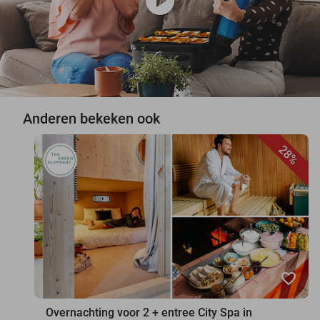
play_circle
Anderen bekeken ook
28%
favorite_border
Overnachting voor 2 + entree City Spa in