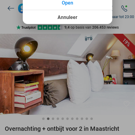
Open
7 dagen per week beschikbaar
10+ miljoen leden
Annuleer
Bereikbaar tot 23:00
9,4
op basis van
206.453 reviews
Ontdek 15.000+ deals
19%
7 dagen per week beschikbaar
10+ miljoen leden
favorite_border
Overnachting + ontbijt voor 2 in Maastricht