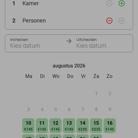
remove_circle_outline
add_circle_outline
1
Kamer
remove_circle_outline
add_circle_outline
2
Personen
Inchecken
Uitchecken
Kies datum
Kies datum
augustus 2026
Ma
Di
Wo
Do
Vr
Za
Zo
1
2
3
4
5
6
7
8
9
10
11
12
13
14
15
16
€145
€145
€145
€145
€235
€235
€145