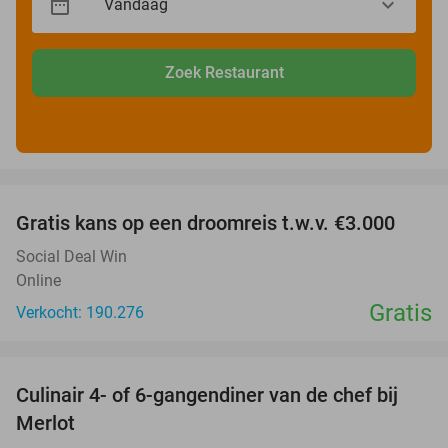
Zoek Restaurant
favorite_border
Gratis kans op een droomreis t.w.v. €3.000
Social Deal Win
Online
Gratis
Verkocht: 190.276
favorite_border
Culinair 4- of 6-gangendiner van de chef bij
33%
Merlot