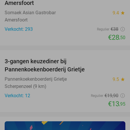
Amersfoort
Somaek Asian Gastrobar
9.4
star
Amersfoort
Verkocht: 293
€38
Regulier
€28
,50
favorite_border
3-gangen keuzediner bij
30%
NEW
Pannenkoekenboerderij Grietje
TODAY
Pannenkoekenboerderij Grietje
9.5
star
Scherpenzeel (9 km)
Verkocht: 12
€19
,90
Regulier
€13
,95