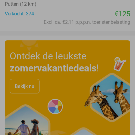
Putten (12 km)
€125
Verkocht: 374
Excl. ca. €2,11 p.p.p.n. toeristenbelasting
Ontdek de leukste
zomervakantiedeals
!
Bekijk nu