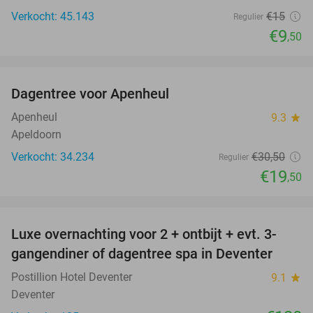
Verkocht: 45.143
€15
Regulier
€9
,50
favorite_border
Dagentree voor Apenheul
36%
Apenheul
9.3
star
Apeldoorn
Verkocht: 34.234
€30
,50
Regulier
€19
,50
favorite_border
Luxe overnachting voor 2 + ontbijt + evt. 3-
gangendiner of dagentree spa in Deventer
Postillion Hotel Deventer
9.1
star
Deventer