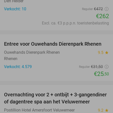
Den Helder
Verkocht: 10
€472
Regulier
€262
Excl. ca. €3 p.p.p.n. toeristenbelasting
favorite_border
Entree voor Ouwehands Dierenpark Rhenen
19%
Ouwehands Dierenpark Rhenen
9.5
star
Rhenen
Verkocht: 4.579
€31
,50
Regulier
€25
,50
favorite_border
Overnachting voor 2 + ontbijt + 3-gangendiner
of dagentree spa aan het Veluwemeer
Postillion Hotel Amersfoort Veluwemeer
9.2
star