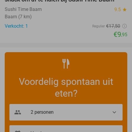
Sushi Time Baarn
9.5
star
Baarn (7 km)
Verkocht: 1
€17
,50
Regulier
€9
,95
Voordelig spontaan uit
eten?