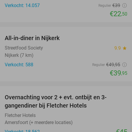
Verkocht: 14.057
€39
Regulier
€22
,50
favorite_border
All-in-diner in Nijkerk
20%
Streetfood Society
9.9
star
Nijkerk (7 km)
Verkocht: 588
€49
,95
Regulier
€39
,95
favorite_border
Overnachting voor 2 + evt. ontbijt en 3-
gangendiner bij Fletcher Hotels
Fletcher Hotels
Amersfoort (+ meerdere locaties)
€45
Verkocht: 18.562