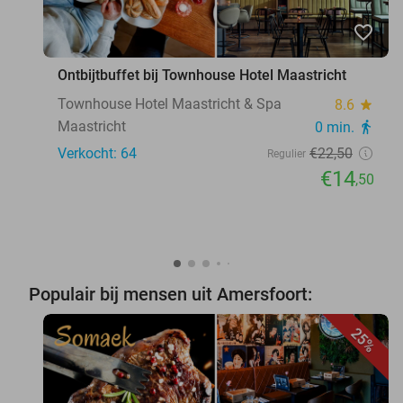
favorite_border
Ontbijtbuffet bij Townhouse Hotel Maastricht
Townhouse Hotel Maastricht & Spa
8.6
star
Maastricht
0 min.
directions_walk
Verkocht: 64
€22
,50
Regulier
€14
,50
Populair bij mensen uit Amersfoort:
25%