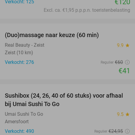
€120
Verkocht: 125
Excl. ca. €1,95 p.p.p.n. toeristenbelasting
favorite_border
(Duo)massage naar keuze (60 min)
32%
Real Beauty - Zeist
9.9
star
Zeist (10 km)
Verkocht: 276
€60
Regulier
€41
favorite_border
Sushibox (24, 26, 40 of 60 stuks) voor afhaal
48%
bij Umai Sushi To Go
Umai Sushi To Go
9.5
star
Amersfoort
Verkocht: 490
€24
,95
Regulier