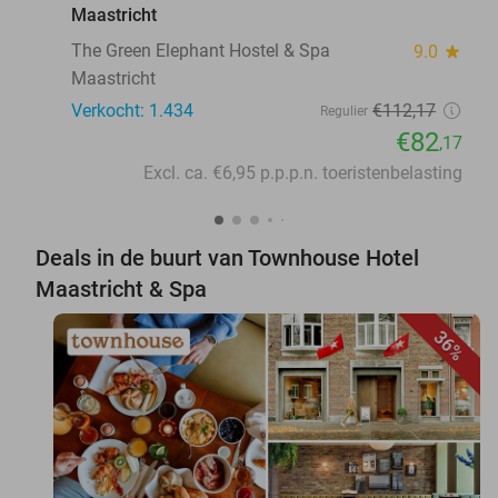
Maastricht
The Green Elephant Hostel & Spa
9.0
star
Maastricht
Verkocht: 1.434
€112
,17
Regulier
€82
,17
Excl. ca. €6,95 p.p.p.n. toeristenbelasting
Deals in de buurt van Townhouse Hotel
Maastricht & Spa
36%