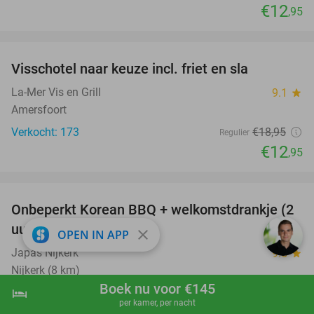
€12
,95
favorite_border
Visschotel naar keuze incl. friet en sla
32%
La-Mer Vis en Grill
9.1
star
Amersfoort
Verkocht: 173
€18
,95
Regulier
€12
,95
favorite_border
Onbeperkt Korean BBQ + welkomstdrankje (2
34%
uur) bij Japas Nijkerk
close
OPEN IN APP
Japas Nijkerk
9.5
star
Nijkerk (8 km)
Boek nu voor €145
hotel
Verkocht: 1.186
€45
,45
shopping_cart
Boek nu
navigate_next
Regulier
per kamer, per nacht
€29
,95