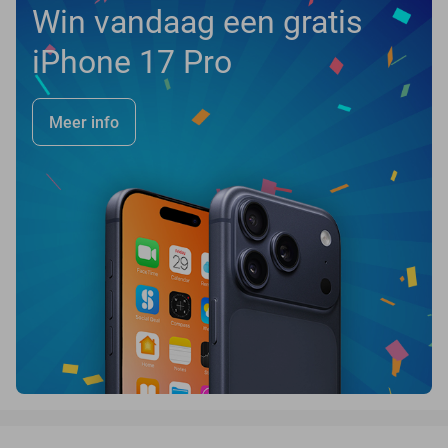
Win vandaag een gratis
iPhone 17 Pro
Meer info
favorite_border