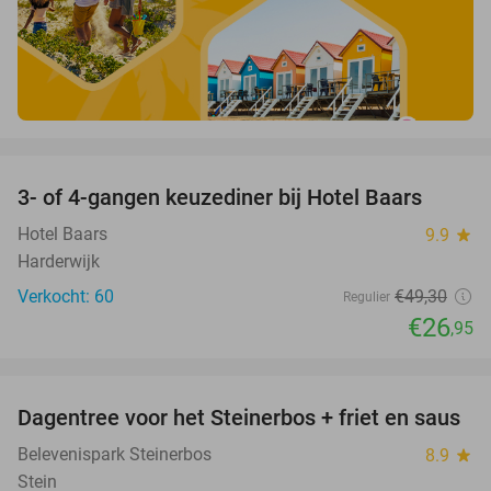
favorite_border
3- of 4-gangen keuzediner bij Hotel Baars
45%
Hotel Baars
9.9
star
Harderwijk
Verkocht: 60
€49
,30
Regulier
€26
,95
favorite_border
Dagentree voor het Steinerbos + friet en saus
37%
Belevenispark Steinerbos
8.9
star
Stein