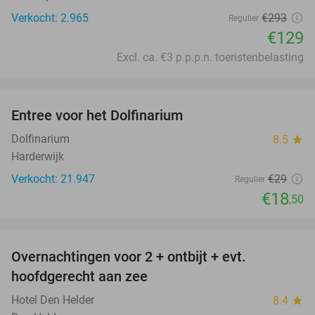
Verkocht: 2.965
€293
Regulier
€129
Excl. ca. €3 p.p.p.n. toeristenbelasting
favorite_border
Entree voor het Dolfinarium
36%
Dolfinarium
8.5
star
Harderwijk
Verkocht: 21.947
€29
Regulier
€18
,50
favorite_border
Overnachtingen voor 2 + ontbijt + evt.
44%
hoofdgerecht aan zee
Hotel Den Helder
8.4
star