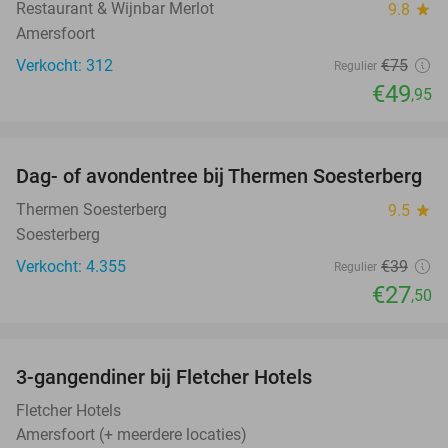
Restaurant & Wijnbar Merlot
9.8
star
Amersfoort
Verkocht: 312
€75
Regulier
€49
,95
favorite_border
Dag- of avondentree bij Thermen Soesterberg
29%
Thermen Soesterberg
9.5
star
Soesterberg
Verkocht: 4.355
€39
Regulier
€27
,50
favorite_border
3-gangendiner bij Fletcher Hotels
42%
Fletcher Hotels
Amersfoort (+ meerdere locaties)