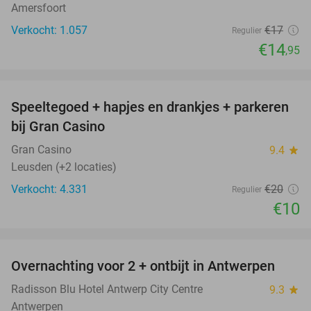
Amersfoort
Verkocht: 1.057
€17
Regulier
€14
,95
favorite_border
Speeltegoed + hapjes en drankjes + parkeren
50%
bij Gran Casino
Gran Casino
9.4
star
Leusden (+2 locaties)
Verkocht: 4.331
€20
Regulier
€10
favorite_border
Overnachting voor 2 + ontbijt in Antwerpen
56%
Radisson Blu Hotel Antwerp City Centre
9.3
star
Antwerpen