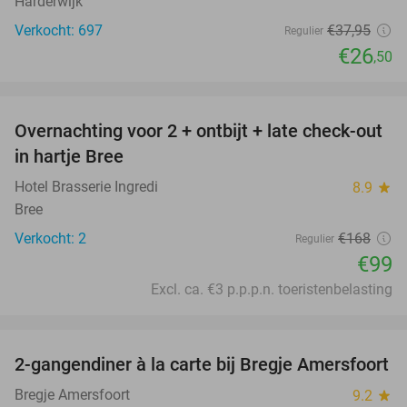
Harderwijk
Verkocht: 697
€37
,95
Regulier
€26
,50
favorite_border
Overnachting voor 2 + ontbijt + late check-out
41%
NEW
in hartje Bree
TODAY
Hotel Brasserie Ingredi
8.9
star
Bree
Verkocht: 2
€168
Regulier
€99
Excl. ca. €3 p.p.p.n. toeristenbelasting
favorite_border
2-gangendiner à la carte bij Bregje Amersfoort
12%
Bregje Amersfoort
9.2
star