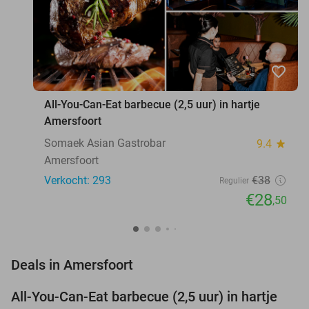
favorite_border
All-You-Can-Eat barbecue (2,5 uur) in hartje
Amersfoort
Somaek Asian Gastrobar
9.4
star
Amersfoort
Verkocht: 293
€38
Regulier
€28
,50
favorite_border
Deals in Amersfoort
All-You-Can-Eat barbecue (2,5 uur) in hartje
25%