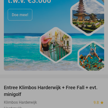
t.w.v. €3.000
Doe mee!
favorite_border
Entree Klimbos Harderwijk + Free Fall + evt.
30%
minigolf
Klimbos Harderwijk
9.8
star