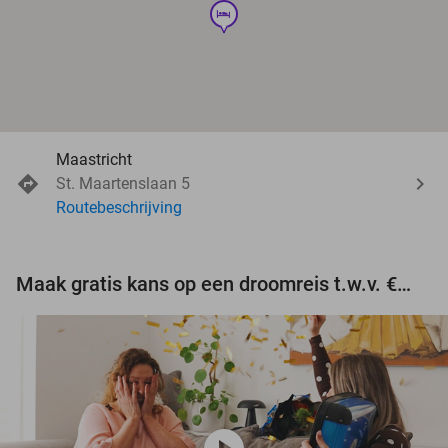
hotel
Maastricht
St. Maartenslaan 5
Routebeschrijving
Maak gratis kans op een droomreis t.w.v. €3.000!