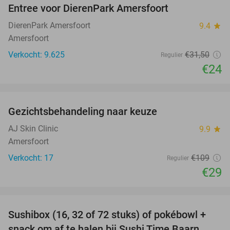
Entree voor DierenPark Amersfoort
24%
DierenPark Amersfoort
9.4
star
Amersfoort
Verkocht: 9.625
€31
,50
Regulier
€24
favorite_border
Gezichtsbehandeling naar keuze
73%
AJ Skin Clinic
9.9
star
Amersfoort
Verkocht: 17
€109
Regulier
€29
favorite_border
Sushibox (16, 32 of 72 stuks) of pokébowl +
43%
NEW
snack om af te halen bij Sushi Time Baarn
TODAY