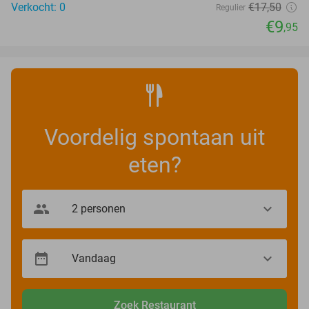
Verkocht: 0
€17
,50
Regulier
€9
,95
Voordelig spontaan uit
eten?
Zoek Restaurant