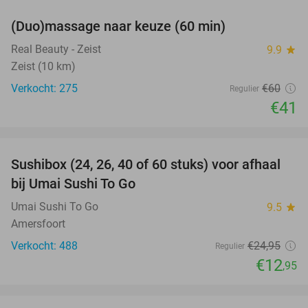
(Duo)massage naar keuze (60 min)
32%
Real Beauty - Zeist
9.9
star
Zeist (10 km)
Verkocht: 275
€60
Regulier
€41
favorite_border
Sushibox (24, 26, 40 of 60 stuks) voor afhaal
48%
bij Umai Sushi To Go
Umai Sushi To Go
9.5
star
Amersfoort
Verkocht: 488
€24
,95
Regulier
€12
,95
favorite_border