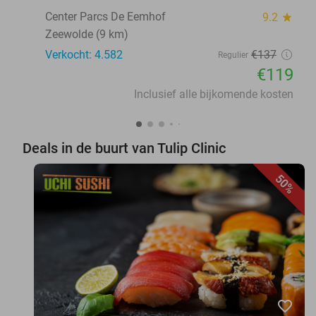
Center Parcs De Eemhof
9.2
star
Zeewolde (9 km)
Verkocht: 4.582
€137
Regulier
€119
Inclusief alle bijkomende kosten
Deals in de buurt van Tulip Clinic
50%
favorite_border