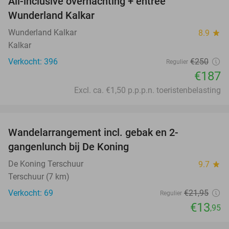
All-inclusive overnachting + entree
25%
Wunderland Kalkar
Wunderland Kalkar
8.9
star
Kalkar
Verkocht: 396
€250
Regulier
€187
Excl. ca. €1,50 p.p.p.n. toeristenbelasting
favorite_border
Wandelarrangement incl. gebak en 2-
36%
gangenlunch bij De Koning
De Koning Terschuur
9.7
star
Terschuur (7 km)
Verkocht: 69
€21
,95
Regulier
€13
,95
favorite_border