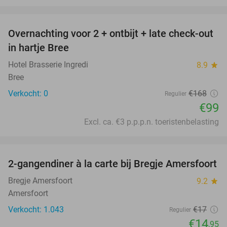
favorite_border
Overnachting voor 2 + ontbijt + late check-out
41%
NEW
in hartje Bree
TODAY
Hotel Brasserie Ingredi
8.9
star
Bree
Verkocht: 0
€168
Regulier
€99
Excl. ca. €3 p.p.p.n. toeristenbelasting
favorite_border
2-gangendiner à la carte bij Bregje Amersfoort
12%
Bregje Amersfoort
9.2
star
Amersfoort
Verkocht: 1.043
€17
Regulier
€14
,95