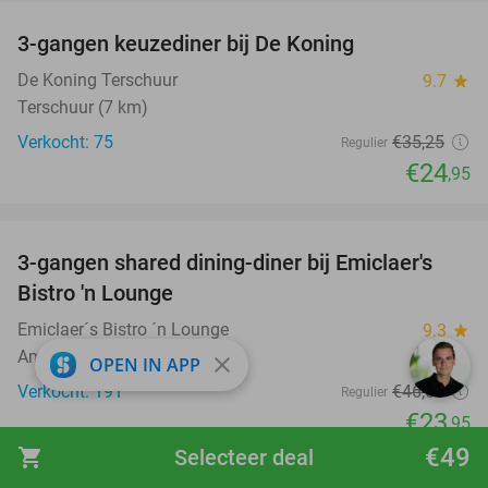
3-gangen keuzediner bij De Koning
29%
De Koning Terschuur
9.7
star
Terschuur (7 km)
Verkocht: 75
€35
,25
Regulier
€24
,95
favorite_border
3-gangen shared dining-diner bij Emiclaer's
48%
Bistro 'n Lounge
Emiclaer´s Bistro ´n Lounge
9.3
star
Amersfoort
close
OPEN IN APP
Verkocht: 191
€46
,50
Regulier
€23
,95
€49
favorite_border
shopping_cart
Selecteer deal