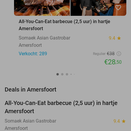
favorite_border
All-You-Can-Eat barbecue (2,5 uur) in hartje
Amersfoort
Somaek Asian Gastrobar
9.4
star
Amersfoort
Verkocht: 289
€38
Regulier
€28
,50
favorite_border
Deals in Amersfoort
All-You-Can-Eat barbecue (2,5 uur) in hartje
25%
Amersfoort
Somaek Asian Gastrobar
9.4
star
Amersfoort