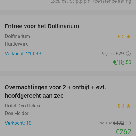
Excl. ca. €3 p.p.p.n. toeristenbelasting
favorite_border
Entree voor het Dolfinarium
36%
Dolfinarium
8.5
star
Harderwijk
Verkocht: 21.689
€29
Regulier
€18
,50
favorite_border
Overnachtingen voor 2 + ontbijt + evt.
44%
hoofdgerecht aan zee
Hotel Den Helder
8.4
star
Den Helder
Verkocht: 10
€472
Regulier
€262