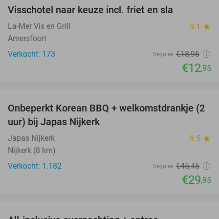
Visschotel naar keuze incl. friet en sla
32%
La-Mer Vis en Grill
9.1
star
Amersfoort
Verkocht: 173
€18
,95
Regulier
€12
,95
favorite_border
Onbeperkt Korean BBQ + welkomstdrankje (2
34%
uur) bij Japas Nijkerk
Japas Nijkerk
9.5
star
Nijkerk (8 km)
Verkocht: 1.182
€45
,45
Regulier
€29
,95
favorite_border