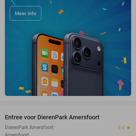
Meer info
favorite_border
Entree voor DierenPark Amersfoort
24%
DierenPark Amersfoort
9.4
star
Amersfoort