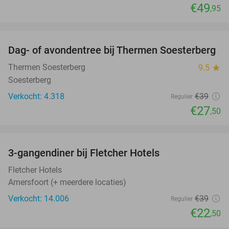
€49
,95
favorite_border
Dag- of avondentree bij Thermen Soesterberg
29%
Thermen Soesterberg
9.5
star
Soesterberg
Verkocht: 4.318
€39
Regulier
€27
,50
favorite_border
3-gangendiner bij Fletcher Hotels
42%
Fletcher Hotels
Amersfoort (+ meerdere locaties)
Verkocht: 14.006
€39
Regulier
€22
,50