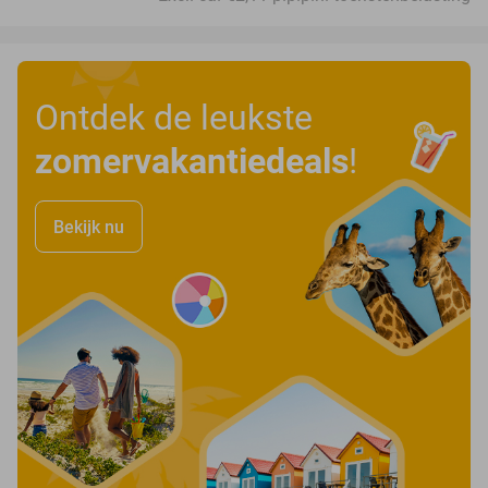
Ontdek de leukste
zomervakantiedeals
!
Bekijk nu