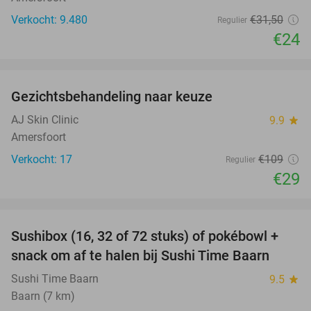
Verkocht: 9.480
€31
,50
Regulier
€24
favorite_border
Gezichtsbehandeling naar keuze
73%
AJ Skin Clinic
9.9
star
Amersfoort
Verkocht: 17
€109
Regulier
€29
favorite_border
Sushibox (16, 32 of 72 stuks) of pokébowl +
43%
NEW
snack om af te halen bij Sushi Time Baarn
TODAY
Sushi Time Baarn
9.5
star
Baarn (7 km)