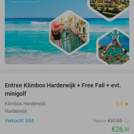
favorite_border
Entree Klimbos Harderwijk + Free Fall + evt.
30%
minigolf
Klimbos Harderwijk
9.8
star
Harderwijk
Verkocht: 684
€37
,95
Regulier
€26
,50