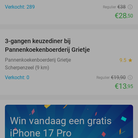
Verkocht: 289
€38
Regulier
€28
,50
favorite_border
3-gangen keuzediner bij
30%
NEW
Pannenkoekenboerderij Grietje
TODAY
Pannenkoekenboerderij Grietje
9.5
star
Scherpenzeel (9 km)
Verkocht: 0
€19
,90
Regulier
€13
,95
Win vandaag een gratis
iPhone 17 Pro