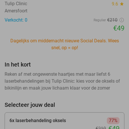
Tulip Clinic
9.6
star
Amersfoort
Verkocht: 0
€210
Regulier
€49
Dagelijks om middernacht nieuwe Social Deals. Wees
snel, op = op!
In het kort
Reken af met ongewenste haartjes met maar liefst 6
laserbehandelingen bij Tulip Clinic: kies voor de oksels of
bikinilijn en maak jouw lichaam klaar voor de zomer
Selecteer jouw deal
6x laserbehandeling oksels
77%
€49
€210