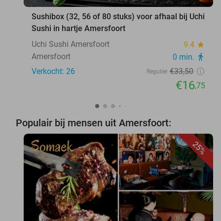
Sushibox (32, 56 of 80 stuks) voor afhaal bij Uchi
Sushi in hartje Amersfoort
Uchi Sushi Amersfoort
9.4
star
Amersfoort
0 min.
directions_walk
Verkocht: 26
€33
,50
Regulier
€16
,75
Populair bij mensen uit Amersfoort:
25%