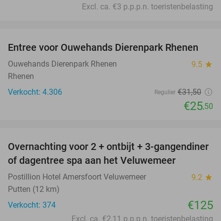
Excl. ca. €3 p.p.p.n. toeristenbelasting
favorite_border
Entree voor Ouwehands Dierenpark Rhenen
19%
Ouwehands Dierenpark Rhenen
9.5
star
Rhenen
Verkocht: 4.306
€31
,50
Regulier
€25
,50
favorite_border
Overnachting voor 2 + ontbijt + 3-gangendiner
of dagentree spa aan het Veluwemeer
Postillion Hotel Amersfoort Veluwemeer
9.2
star
Putten (12 km)
€125
Verkocht: 374
Excl. ca. €2,11 p.p.p.n. toeristenbelasting