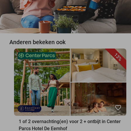
Anderen bekeken ook
13%
favorite_border
1 of 2 overnachting(en) voor 2 + ontbijt in Center
Parcs Hotel De Eemhof