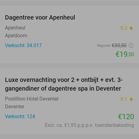
favorite_border
Dagentree voor Apenheul
36%
Apenheul
9.3
star
Apeldoorn
Verkocht: 34.017
€30
,50
Regulier
€19
,50
favorite_border
Luxe overnachting voor 2 + ontbijt + evt. 3-
gangendiner of dagentree spa in Deventer
Postillion Hotel Deventer
9.1
star
Deventer
€120
Verkocht: 124
Excl. ca. €1,95 p.p.p.n. toeristenbelasting
favorite_border