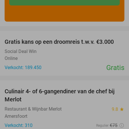
favorite_border
Gratis kans op een droomreis t.w.v. €3.000
Social Deal Win
Online
Gratis
Verkocht: 189.450
favorite_border
Culinair 4- of 6-gangendiner van de chef bij
33%
Merlot
Restaurant & Wijnbar Merlot
9.8
star
Amersfoort
Verkocht: 310
€75
Regulier