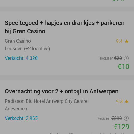
favorite_border
Speeltegoed + hapjes en drankjes + parkeren
50%
bij Gran Casino
Gran Casino
9.4
star
Leusden (+2 locaties)
Verkocht: 4.320
€20
Regulier
€10
favorite_border
Overnachting voor 2 + ontbijt in Antwerpen
56%
Radisson Blu Hotel Antwerp City Centre
9.3
star
Antwerpen
Verkocht: 2.965
€293
Regulier
€129