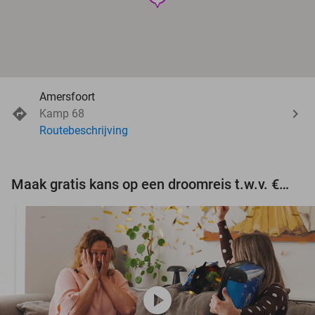
Amersfoort
Kamp 68
Routebeschrijving
Maak gratis kans op een droomreis t.w.v. €3.000!
play_circle