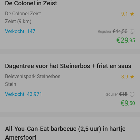
De Colonel in Zeist
De Colonel Zeist
9.1
star
Zeist (9 km)
Verkocht: 147
€44
,50
Regulier
€29
,95
favorite_border
Dagentree voor het Steinerbos + friet en saus
37%
Belevenispark Steinerbos
8.9
star
Stein
Verkocht: 43.971
€15
Regulier
€9
,50
favorite_border
All-You-Can-Eat barbecue (2,5 uur) in hartje
25%
Amersfoort