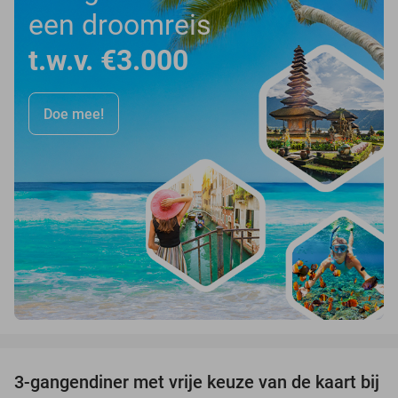
een droomreis
t.w.v. €3.000
Doe mee!
favorite_border
3-gangendiner met vrije keuze van de kaart bij
33%