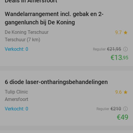
Deals in Amersfoort
Wandelarrangement incl. gebak en 2-
36%
NEW
gangenlunch bij De Koning
TODAY
De Koning Terschuur
9.7
star
Terschuur (7 km)
Verkocht: 0
€21
,95
Regulier
€13
,95
favorite_border
6 diode laser-ontharingsbehandelingen
77%
NEW
TODAY
Tulip Clinic
9.6
star
Amersfoort
Verkocht: 0
€210
Regulier
€49