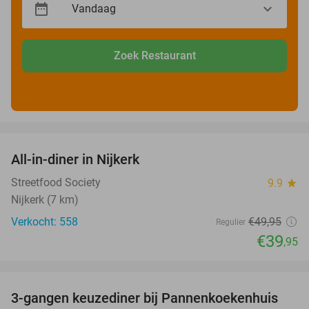
Zoek Restaurant
favorite_border
All-in-diner in Nijkerk
20%
Streetfood Society
9.9
star
Nijkerk (7 km)
Verkocht: 558
€49
,95
Regulier
€39
,95
favorite_border
3-gangen keuzediner bij Pannenkoekenhuis
42%