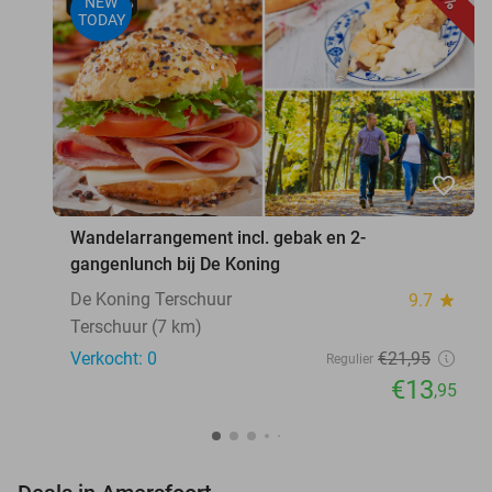
NEW
TODAY
favorite_border
Wandelarrangement incl. gebak en 2-
gangenlunch bij De Koning
De Koning Terschuur
9.7
star
Terschuur (7 km)
Verkocht: 0
€21
,95
Regulier
€13
,95
favorite_border