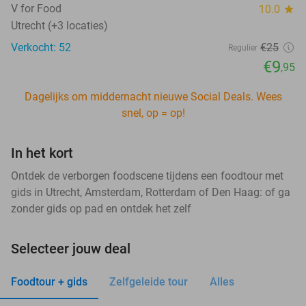
V for Food
10.0
star
Utrecht (+3 locaties)
Verkocht: 52
€25
Regulier
€9
,95
Dagelijks om middernacht nieuwe Social Deals. Wees
snel, op = op!
In het kort
Ontdek de verborgen foodscene tijdens een foodtour met
gids in Utrecht, Amsterdam, Rotterdam of Den Haag: of ga
zonder gids op pad en ontdek het zelf
Selecteer jouw deal
Foodtour + gids
Zelfgeleide tour
Alles