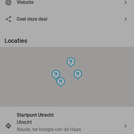
Website
Deel deze deal
Locaties
food
food
food
food
Startpunt Utrecht
Utrecht
Neude, ter hoogte van de Haas