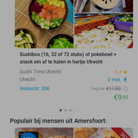
favorite_border
Sushibox (16, 32 of 72 stuks) of pokébowl +
snack om af te halen in hartje Utrecht
Sushi Time Utrecht
9.4
star
Utrecht
0 min.
directions_walk
Verkocht: 306
€17
,50
Regulier
€9
,95
Populair bij mensen uit Amersfoort:
36%