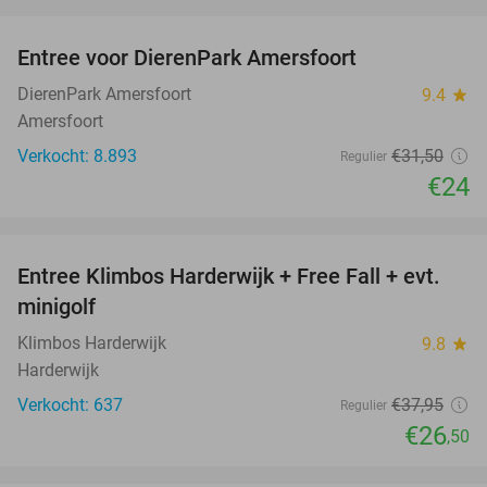
favorite_border
Entree voor DierenPark Amersfoort
24%
DierenPark Amersfoort
9.4
star
Amersfoort
Verkocht: 8.893
€31
,50
Regulier
€24
favorite_border
Entree Klimbos Harderwijk + Free Fall + evt.
30%
minigolf
Klimbos Harderwijk
9.8
star
Harderwijk
Verkocht: 637
€37
,95
Regulier
€26
,50
favorite_border