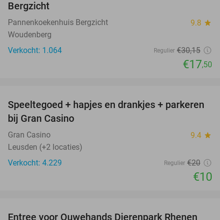
Bergzicht
Pannenkoekenhuis Bergzicht
9.8
star
Woudenberg
Verkocht: 1.064
€30
,15
Regulier
€17
,50
favorite_border
Speeltegoed + hapjes en drankjes + parkeren
50%
bij Gran Casino
Gran Casino
9.4
star
Leusden (+2 locaties)
Verkocht: 4.229
€20
Regulier
€10
favorite_border
Entree voor Ouwehands Dierenpark Rhenen