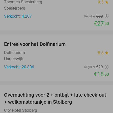
Thermen Soesterberg
9.5
star
Soesterberg
Verkocht: 4.207
€39
Regulier
€27
,50
favorite_border
Entree voor het Dolfinarium
36%
Dolfinarium
8.5
star
Harderwijk
Verkocht: 20.806
€29
Regulier
€18
,50
favorite_border
Overnachting voor 2 + ontbijt + late check-out
33%
+ welkomstdrankje in Stolberg
City Hotel Stolberg