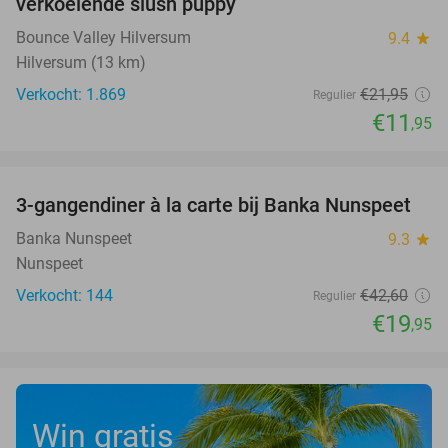
verkoelende slush puppy
Bounce Valley Hilversum
9.4
star
Hilversum (13 km)
Verkocht: 1.869
€21
,95
Regulier
€11
,95
favorite_border
3-gangendiner à la carte bij Banka Nunspeet
53%
Banka Nunspeet
9.3
star
Nunspeet
Verkocht: 144
€42
,60
Regulier
€19
,95
Win gratis