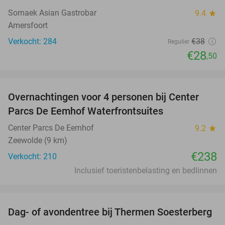
Somaek Asian Gastrobar
9.4
star
Amersfoort
Verkocht: 284
€38
Regulier
€28
,50
favorite_border
Overnachtingen voor 4 personen bij Center
Parcs De Eemhof Waterfrontsuites
Center Parcs De Eemhof
9.2
star
Zeewolde (9 km)
€238
Verkocht: 210
Inclusief toeristenbelasting en bedlinnen
favorite_border
Dag- of avondentree bij Thermen Soesterberg
29%