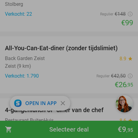
Stolberg
Verkocht: 22
€148
Regulier
€99
favorite_border
All-You-Can-Eat-diner (zonder tijdslimiet)
37%
Back Garden Zeist
8.9
star
Zeist (9 km)
Verkocht: 1.790
€42
,50
Regulier
€26
,95
favorite_border
close
OPEN IN APP
4-gangenlunch of -diner van de chef
25%
Restaurant BuitenHuis
8.6
star
Leusden
€9
shopping_cart
Selecteer deal
,95
Verkocht: 75
€58
Regulier