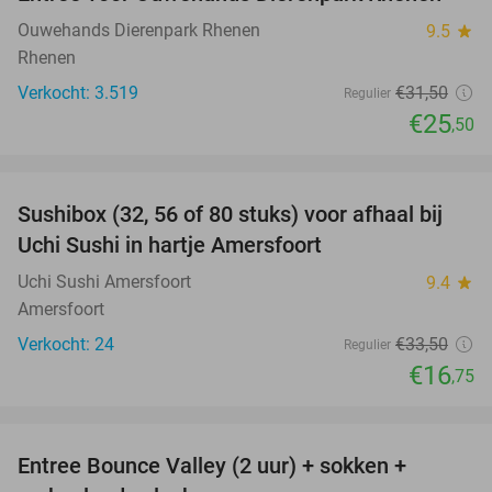
19%
Ouwehands Dierenpark Rhenen
9.5
star
Rhenen
Verkocht: 3.519
€31
,50
Regulier
€25
,50
favorite_border
Sushibox (32, 56 of 80 stuks) voor afhaal bij
50%
Uchi Sushi in hartje Amersfoort
Uchi Sushi Amersfoort
9.4
star
Amersfoort
Verkocht: 24
€33
,50
Regulier
€16
,75
favorite_border
Entree Bounce Valley (2 uur) + sokken +
46%