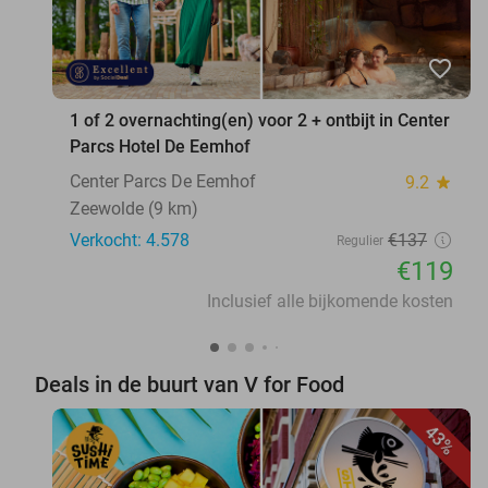
favorite_border
1 of 2 overnachting(en) voor 2 + ontbijt in Center
Parcs Hotel De Eemhof
Center Parcs De Eemhof
9.2
star
Zeewolde (9 km)
Verkocht: 4.578
€137
Regulier
€119
Inclusief alle bijkomende kosten
Deals in de buurt van V for Food
43%