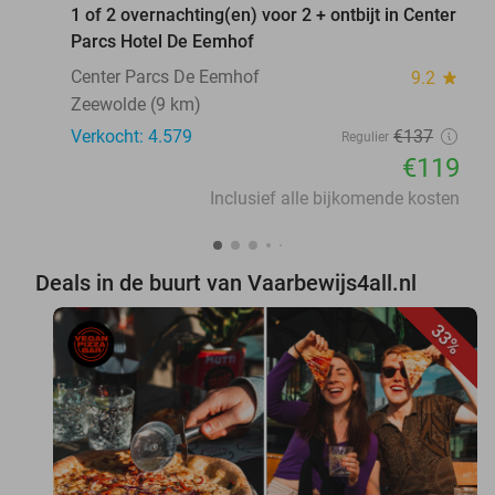
1 of 2 overnachting(en) voor 2 + ontbijt in Center
Parcs Hotel De Eemhof
Center Parcs De Eemhof
9.2
star
Zeewolde (9 km)
Verkocht: 4.579
€137
Regulier
€119
Inclusief alle bijkomende kosten
Deals in de buurt van Vaarbewijs4all.nl
33%