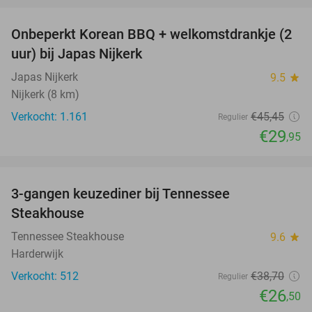
Onbeperkt Korean BBQ + welkomstdrankje (2
34%
uur) bij Japas Nijkerk
Japas Nijkerk
9.5
star
Nijkerk (8 km)
Verkocht: 1.161
€45
,45
Regulier
€29
,95
favorite_border
3-gangen keuzediner bij Tennessee
32%
Steakhouse
Tennessee Steakhouse
9.6
star
Harderwijk
Verkocht: 512
€38
,70
Regulier
€26
,50