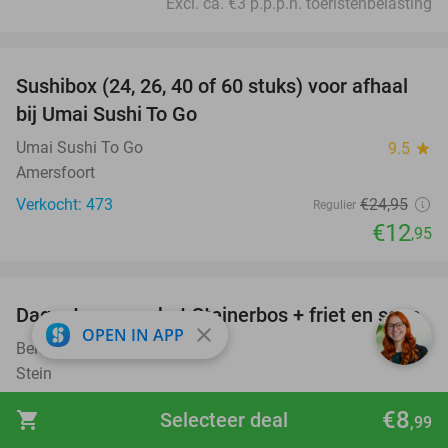
Excl. ca. €3 p.p.p.n. toeristenbelasting
favorite_border
Sushibox (24, 26, 40 of 60 stuks) voor afhaal
48%
bij Umai Sushi To Go
Umai Sushi To Go
9.5
star
Amersfoort
Verkocht: 473
€24
,95
Regulier
€12
,95
favorite_border
Dagentree voor het Steinerbos + friet en saus
37%
close
OPEN IN APP
Belevenispark Steinerbos
8.9
star
Stein
Verkocht: 44.296
€15
Regulier
€8
shopping_cart
Selecteer deal
,99
€9
,50