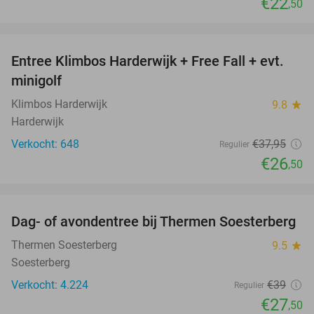
€22
,50
favorite_border
Entree Klimbos Harderwijk + Free Fall + evt.
30%
minigolf
Klimbos Harderwijk
9.8
star
Harderwijk
Verkocht: 648
€37
,95
Regulier
€26
,50
favorite_border
Dag- of avondentree bij Thermen Soesterberg
29%
Thermen Soesterberg
9.5
star
Soesterberg
Verkocht: 4.224
€39
Regulier
€27
,50