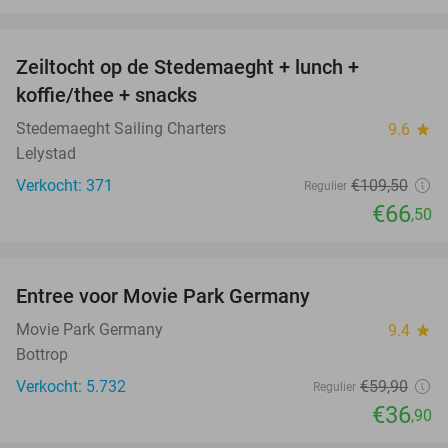
favorite_border
Zeiltocht op de Stedemaeght + lunch +
39%
koffie/thee + snacks
Stedemaeght Sailing Charters
9.6
star
Lelystad
Verkocht: 371
€109
,50
Regulier
€66
,50
favorite_border
Entree voor Movie Park Germany
38%
Movie Park Germany
9.4
star
Bottrop
Verkocht: 5.732
€59
,90
Regulier
€36
,90
favorite_border