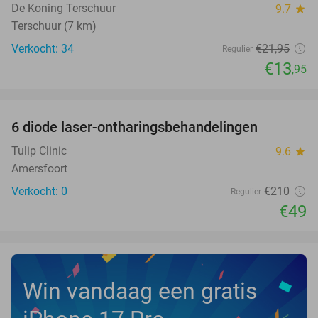
De Koning Terschuur
9.7
star
Terschuur (7 km)
Verkocht: 34
€21
,95
Regulier
€13
,95
favorite_border
6 diode laser-ontharingsbehandelingen
77%
NEW
TODAY
Tulip Clinic
9.6
star
Amersfoort
Verkocht: 0
€210
Regulier
€49
Win vandaag een gratis