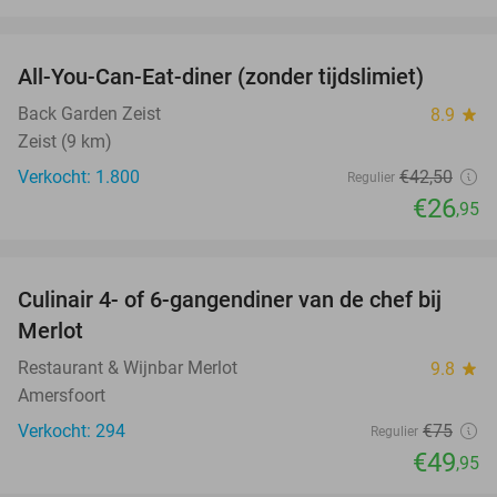
favorite_border
All-You-Can-Eat-diner (zonder tijdslimiet)
37%
Back Garden Zeist
8.9
star
Zeist (9 km)
Verkocht: 1.800
€42
,50
Regulier
€26
,95
favorite_border
Culinair 4- of 6-gangendiner van de chef bij
33%
Merlot
Restaurant & Wijnbar Merlot
9.8
star
Amersfoort
Verkocht: 294
€75
Regulier
€49
,95