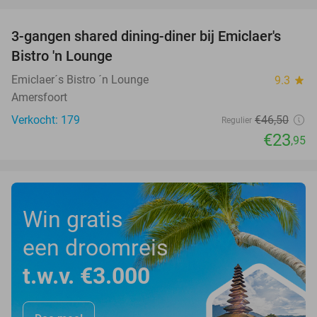
favorite_border
3-gangen shared dining-diner bij Emiclaer's
48%
Bistro 'n Lounge
Emiclaer´s Bistro ´n Lounge
9.3
star
Amersfoort
Verkocht: 179
€46
,50
Regulier
€23
,95
Win gratis
een droomreis
t.w.v. €3.000