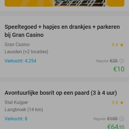
favorite_border
Speeltegoed + hapjes en drankjes + parkeren
50%
bij Gran Casino
Gran Casino
9.4
star
Leusden (+2 locaties)
Verkocht: 4.254
€20
Regulier
€10
favorite_border
Avontuurlijke bosrit op een paard (3 à 4 uur)
35%
Stal Kuijper
9.8
star
Langbroek (14 km)
Verkocht: 8
€100
Regulier
€64
,95