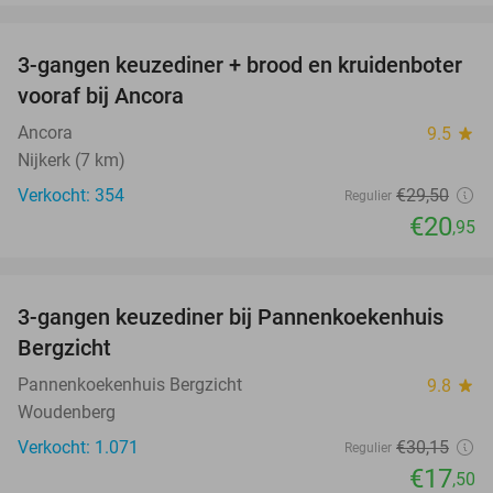
favorite_border
3-gangen keuzediner + brood en kruidenboter
29%
vooraf bij Ancora
Ancora
9.5
star
Nijkerk (7 km)
Verkocht: 354
€29
,50
Regulier
€20
,95
favorite_border
3-gangen keuzediner bij Pannenkoekenhuis
42%
Bergzicht
Pannenkoekenhuis Bergzicht
9.8
star
Woudenberg
Verkocht: 1.071
€30
,15
Regulier
€17
,50