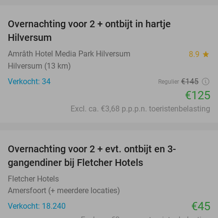
Overnachting voor 2 + ontbijt in hartje
14%
Hilversum
Amrâth Hotel Media Park Hilversum
8.9
star
Hilversum (13 km)
Verkocht: 34
€145
Regulier
€125
Excl. ca. €3,68 p.p.p.n. toeristenbelasting
favorite_border
Overnachting voor 2 + evt. ontbijt en 3-
gangendiner bij Fletcher Hotels
Fletcher Hotels
Amersfoort (+ meerdere locaties)
€45
Verkocht: 18.240