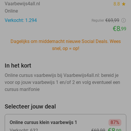
Vaarbewijs4all.nl
8.8
star
Online
Verkocht: 1.294
€69
,99
Regulier
€8
,99
Dagelijks om middernacht nieuwe Social Deals. Wees
snel, op = op!
In het kort
Online cursus vaarbewijs bij Vaarbewijs4all.nl: bereid je
voor op jouw vaarbewijs 1 en/of 2 en volg eventueel een
cursus marifonie
Selecteer jouw deal
Online cursus klein vaarbewijs 1
87%
€8
Verkocht: 632
€69
,99
,99