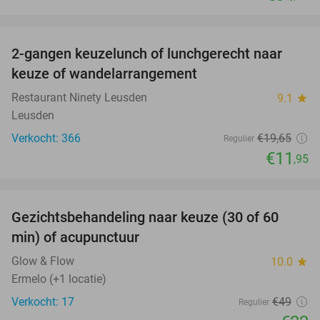
favorite_border
2-gangen keuzelunch of lunchgerecht naar
39%
keuze of wandelarrangement
Restaurant Ninety Leusden
9.1
star
Leusden
Verkocht: 366
€19
,65
Regulier
€11
,95
favorite_border
Gezichtsbehandeling naar keuze (30 of 60
55%
min) of acupunctuur
Glow & Flow
10.0
star
Ermelo (+1 locatie)
Verkocht: 17
€49
Regulier