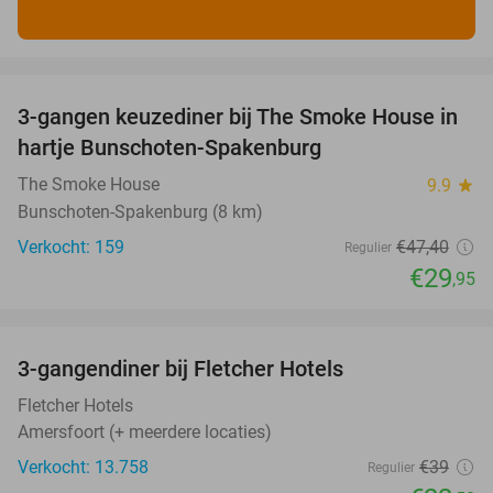
favorite_border
3-gangen keuzediner bij The Smoke House in
37%
hartje Bunschoten-Spakenburg
The Smoke House
9.9
star
Bunschoten-Spakenburg (8 km)
Verkocht: 159
€47
,40
Regulier
€29
,95
favorite_border
3-gangendiner bij Fletcher Hotels
42%
Fletcher Hotels
Amersfoort (+ meerdere locaties)
Verkocht: 13.758
€39
Regulier