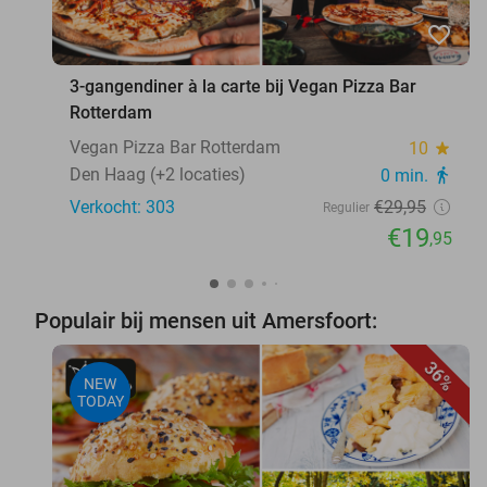
favorite_border
3-gangendiner à la carte bij Vegan Pizza Bar
Rotterdam
Vegan Pizza Bar Rotterdam
10
star
Den Haag (+2 locaties)
0 min.
directions_walk
Verkocht: 303
€29
,95
Regulier
€19
,95
Populair bij mensen uit Amersfoort:
36%
NEW
TODAY