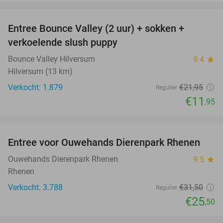
favorite_border
Entree Bounce Valley (2 uur) + sokken +
46%
verkoelende slush puppy
Bounce Valley Hilversum
9.4
star
Hilversum (13 km)
Verkocht: 1.879
€21
,95
Regulier
€11
,95
favorite_border
Entree voor Ouwehands Dierenpark Rhenen
19%
Ouwehands Dierenpark Rhenen
9.5
star
Rhenen
Verkocht: 3.788
€31
,50
Regulier
€25
,50
favorite_border