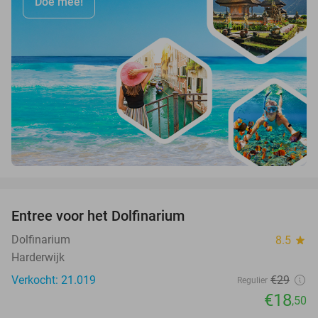
Doe mee!
favorite_border
Entree voor het Dolfinarium
36%
Dolfinarium
8.5
star
Harderwijk
Verkocht: 21.019
€29
Regulier
€18
,50