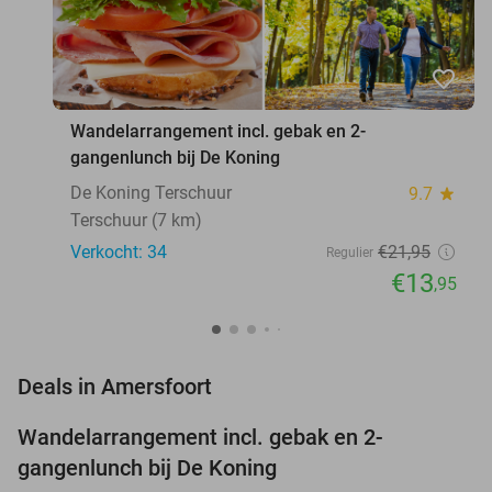
favorite_border
Wandelarrangement incl. gebak en 2-
gangenlunch bij De Koning
De Koning Terschuur
9.7
star
Terschuur (7 km)
Verkocht: 34
€21
,95
Regulier
€13
,95
favorite_border
Deals in Amersfoort
Wandelarrangement incl. gebak en 2-
36%
NEW
gangenlunch bij De Koning
TODAY