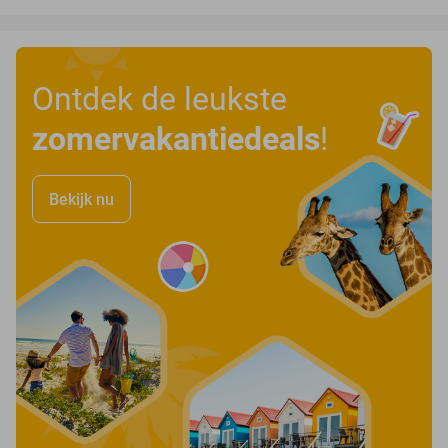
Ontdek de leukste
zomervakantiedeals
!
Bekijk nu