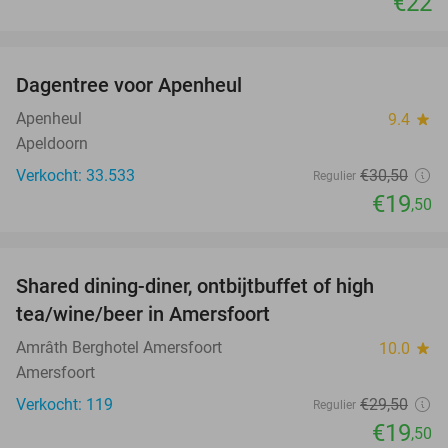
€22
favorite_border
Dagentree voor Apenheul
36%
Apenheul
9.4
star
Apeldoorn
Verkocht: 33.533
€30
,50
Regulier
€19
,50
favorite_border
Shared dining-diner, ontbijtbuffet of high
34%
tea/wine/beer in Amersfoort
Amrâth Berghotel Amersfoort
10.0
star
Amersfoort
Verkocht: 119
€29
,50
Regulier
€19
,50