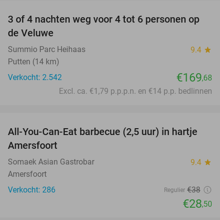
3 of 4 nachten weg voor 4 tot 6 personen op
de Veluwe
Summio Parc Heihaas
9.4
star
Putten (14 km)
€169
Verkocht: 2.542
,68
Excl. ca. €1,79 p.p.p.n. en €14 p.p. bedlinnen
favorite_border
All-You-Can-Eat barbecue (2,5 uur) in hartje
25%
Amersfoort
Somaek Asian Gastrobar
9.4
star
Amersfoort
Verkocht: 286
€38
Regulier
€28
,50
favorite_border