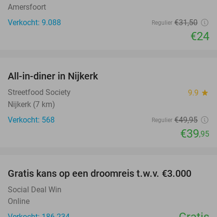
Amersfoort
Verkocht: 9.088
€31
,50
Regulier
€24
favorite_border
All-in-diner in Nijkerk
20%
Streetfood Society
9.9
star
Nijkerk (7 km)
Verkocht: 568
€49
,95
Regulier
€39
,95
favorite_border
Gratis kans op een droomreis t.w.v. €3.000
Social Deal Win
Online
Gratis
Verkocht: 186.234