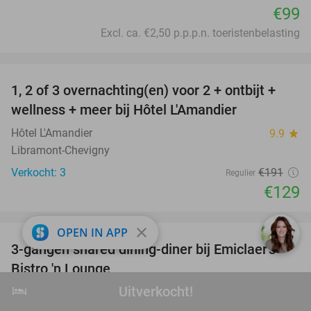
€99
Excl. ca. €2,50 p.p.p.n. toeristenbelasting
favorite_border
1, 2 of 3 overnachting(en) voor 2 + ontbijt +
32%
NEW
wellness + meer bij Hôtel L'Amandier
TODAY
Hôtel L'Amandier
9.9
star
Libramont-Chevigny
Verkocht: 3
€191
Regulier
€129
favorite_border
close
OPEN IN APP
3-gangen shared dining-diner bij Emiclaer's
48%
Bistro 'n Lounge
hotel
Uitverkocht!
Uitverkocht!
Emiclaer´s Bistro ´n Lounge
9.3
star
Amersfoort