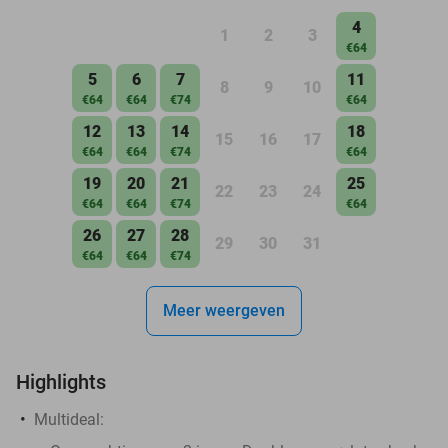
4
1
2
3
€64
5
6
7
11
8
9
10
€64
€64
€74
€64
12
13
14
18
15
16
17
€64
€64
€74
€64
19
20
21
25
22
23
24
€64
€64
€74
€64
26
27
28
29
30
31
€64
€64
€74
Meer weergeven
Highlights
Multideal: