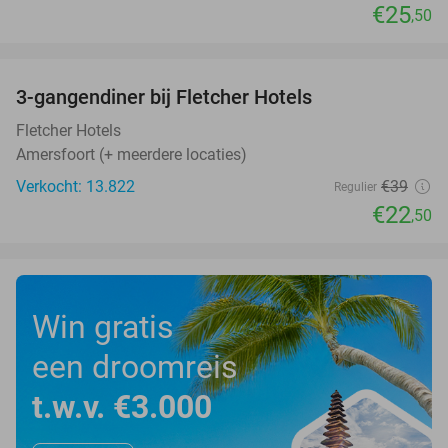
€25
,50
favorite_border
3-gangendiner bij Fletcher Hotels
42%
Fletcher Hotels
Amersfoort (+ meerdere locaties)
Verkocht: 13.822
€39
Regulier
€22
,50
Win gratis
een droomreis
t.w.v. €3.000