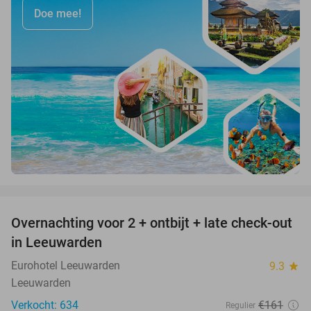
Doe mee!
favorite_border
Overnachting voor 2 + ontbijt + late check-out
39%
in Leeuwarden
Eurohotel Leeuwarden
9.3
star
Leeuwarden
Verkocht: 634
€161
Regulier