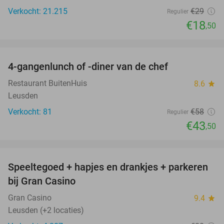
Verkocht: 21.215
€29
Regulier
€18
,50
favorite_border
4-gangenlunch of -diner van de chef
25%
Restaurant BuitenHuis
8.6
star
Leusden
Verkocht: 81
€58
Regulier
€43
,50
favorite_border
Speeltegoed + hapjes en drankjes + parkeren
50%
bij Gran Casino
Gran Casino
9.4
star
Leusden (+2 locaties)