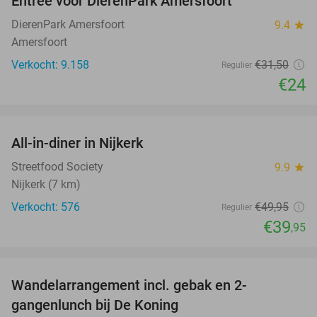
Entree voor DierenPark Amersfoort
24%
DierenPark Amersfoort
9.4
star
Amersfoort
Verkocht: 9.158
€31
,50
Regulier
€24
favorite_border
All-in-diner in Nijkerk
20%
Streetfood Society
9.9
star
Nijkerk (7 km)
Verkocht: 576
€49
,95
Regulier
€39
,95
favorite_border
Wandelarrangement incl. gebak en 2-
36%
gangenlunch bij De Koning