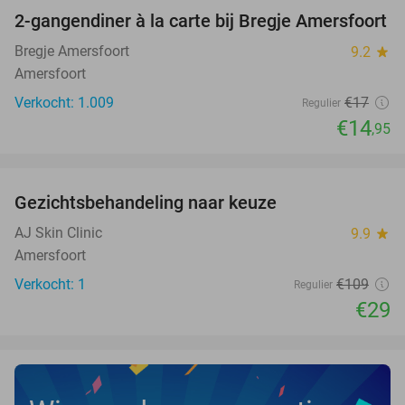
2-gangendiner à la carte bij Bregje Amersfoort
12%
Bregje Amersfoort
9.2
star
Amersfoort
Verkocht: 1.009
€17
Regulier
€14
,95
favorite_border
Gezichtsbehandeling naar keuze
73%
NEW
TODAY
AJ Skin Clinic
9.9
star
Amersfoort
Verkocht: 1
€109
Regulier
€29