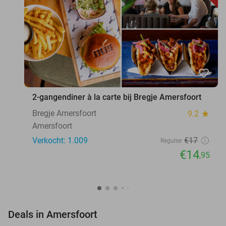
favorite_border
2-gangendiner à la carte bij Bregje Amersfoort
Bregje Amersfoort
9.2
star
Amersfoort
Verkocht: 1.009
€17
Regulier
€14
,95
favorite_border
Deals in Amersfoort