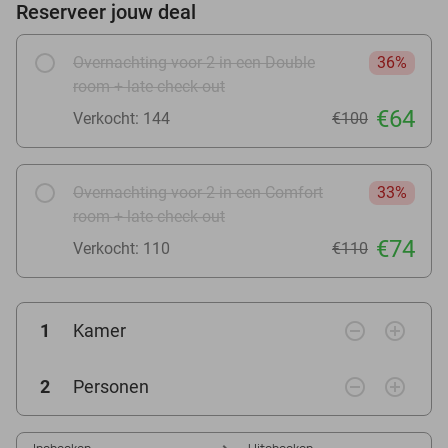
Reserveer jouw deal
Overnachting voor 2 in een Double
36%
room + late check-out
€64
Verkocht: 144
€100
Overnachting voor 2 in een Comfort
33%
room + late check-out
€74
Verkocht: 110
€110
remove_circle_outline
add_circle_outline
1
Kamer
remove_circle_outline
add_circle_outline
2
Personen