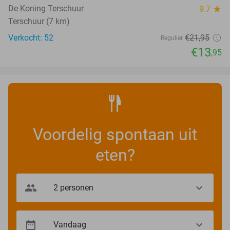
De Koning Terschuur
9.7
star
Terschuur (7 km)
Verkocht: 52
€21
,95
Regulier
€13
,95
Voordelig spontaan uit
eten?