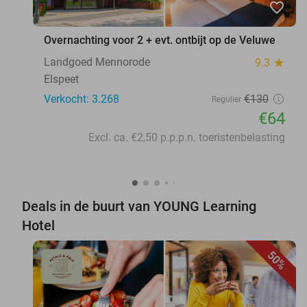
favorite_border
Overnachting voor 2 + evt. ontbijt op de Veluwe
Landgoed Mennorode
9.3
star
Elspeet
Verkocht: 3.268
€130
Regulier
€64
Excl. ca. €2,50 p.p.p.n. toeristenbelasting
Deals in de buurt van YOUNG Learning
Hotel
50%