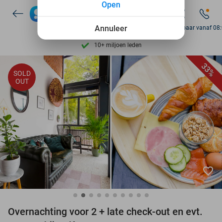
Open
7 dagen per week beschikbaar
10+ miljoen leden
Annuleer
Bereikbaar vanaf 08
9,4
op basis van
206.262 reviews
Ontdek 15.000+ deals
33%
SOLD
7 dagen per week beschikbaar
OUT
10+ miljoen leden
favorite_border
Overnachting voor 2 + late check-out en evt.