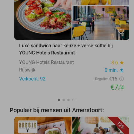
favorite_border
Luxe sandwich naar keuze + verse koffie bij
YOUNG Hotels Restaurant
YOUNG Hotels Restaurant
8.6
star
Rijswijk
0 min.
directions_walk
Verkocht: 92
€15
Regulier
€7
,50
Populair bij mensen uit Amersfoort:
12%