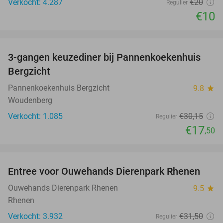
Verkocht: 4.287
€20
Regulier
€10
favorite_border
3-gangen keuzediner bij Pannenkoekenhuis
42%
Bergzicht
Pannenkoekenhuis Bergzicht
9.8
star
Woudenberg
Verkocht: 1.085
€30
,15
Regulier
€17
,50
favorite_border
Entree voor Ouwehands Dierenpark Rhenen
19%
Ouwehands Dierenpark Rhenen
9.5
star
Rhenen
Verkocht: 3.932
€31
,50
Regulier