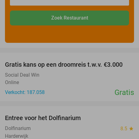
Zoek Restaurant
favorite_border
Gratis kans op een droomreis t.w.v. €3.000
Social Deal Win
Online
Gratis
Verkocht: 187.058
favorite_border
Entree voor het Dolfinarium
36%
Dolfinarium
8.5
star
Harderwijk