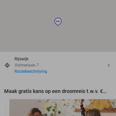
hotel
Rijswijk
Volmerlaan 7
Routebeschrijving
Maak gratis kans op een droomreis t.w.v. €3.000!