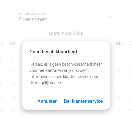
Aantal personen:
2 personen
september 2026
Za
Zo
Ma
Di
Wo
Do
Vr
Za
Zo
Ma
Geen beschikbaarheid
1
2
1
2
3
4
5
6
Helaas, er is geen beschikbaarheid meer
voor het aantal waar je op zoekt.
8
9
7
8
9
10
11
12
13
5
Informeer bij onze klantenservice naar
de mogelijkheden
5
16
14
15
16
17
18
19
20
12
1
2
23
21
22
23
24
25
26
27
19
2
Annuleer
Bel klantenservice
9
30
28
29
30
26
2