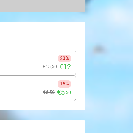
edenis.
pturen. Kinderen kunnen meedoen
is, kunst en cultuur hun ogen
e verhalen en interactieve elementen
rzaam en verrassend uitje voor
23%
€12
€15
,50
15%
€5
€6
,50
,50