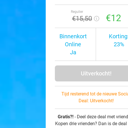
Regulier
€12
€15
,50
Binnenkort
Korting
Online
23%
Ja
Uitverkocht!
Tijd resterend tot de nieuwe Soci
Deal:
Uitverkocht!
Gratis?!
- Deel deze deal met vrien
Kopen drie vrienden? Dan is de deal