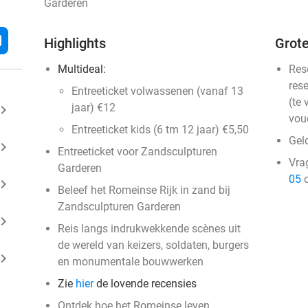
Garderen
l
Highlights
Grote
Multideal:
Res
rese
Entreeticket volwassenen (vanaf 13
(te 
jaar) €12
ard_arrow_right
vou
Entreeticket kids (6 tm 12 jaar) €5,50
Gel
ard_arrow_right
Entreeticket voor Zandsculpturen
Vra
Garderen
05
o
ard_arrow_right
Beleef het Romeinse Rijk in zand bij
Zandsculpturen Garderen
ard_arrow_right
Reis langs indrukwekkende scènes uit
de wereld van keizers, soldaten, burgers
ard_arrow_right
en monumentale bouwwerken
Zie
hier
de lovende recensies
Ontdek hoe het Romeinse leven