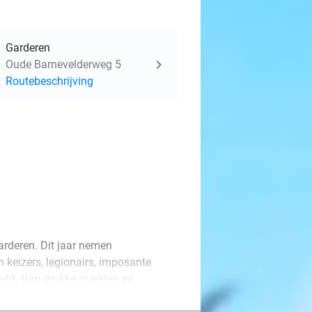
Garderen
Oude Barnevelderweg 5
Routebeschrijving
arderen. Dit jaar nemen
 keizers, legionairs, imposante
eld. Van drukke markten en
kunstwerk vertelt een bijzonder