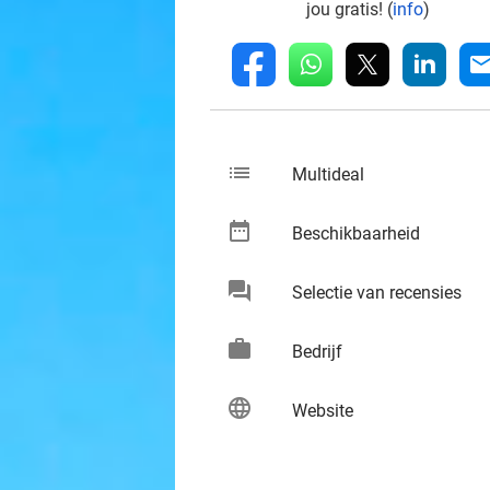
jou gratis! (
info
)
whatsapp
linkedin
fb
mai
list
keybo
Multideal
date_range
keybo
Beschikbaarheid
chat
keybo
Selectie van recensies
work
keybo
Bedrijf
language
keybo
Website