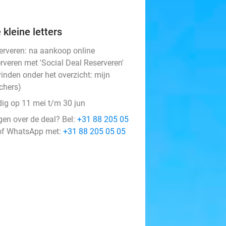
 kleine letters
erveren:
na aankoop online
rveren met 'Social Deal Reserveren'
vinden onder het overzicht:
mijn
chers
)
dig op 11 mei t/m 30 jun
gen over de deal? Bel:
+31 88 205 05
f WhatsApp met:
+31 88 205 05 05