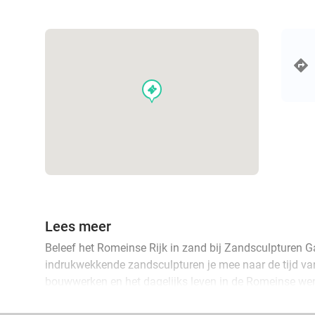
events
Lees meer
Beleef het Romeinse Rijk in zand bij Zandsculpturen G
indrukwekkende zandsculpturen je mee naar de tijd van
bouwwerken en het dagelijks leven in de Romeinse wer
badhuizen tot veldslagen, tempels en triomfbogen: elk 