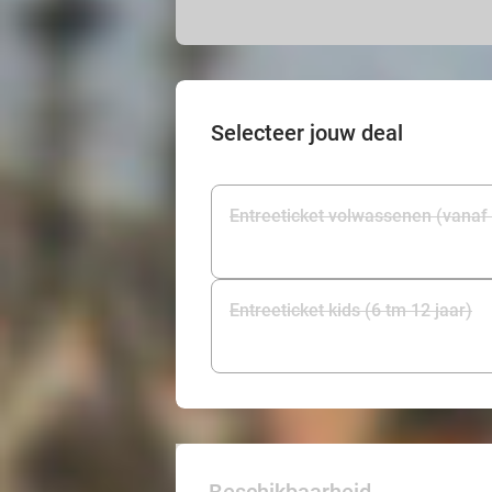
Selecteer jouw deal
Entreeticket volwassenen (vanaf 
Entreeticket kids (6 tm 12 jaar)