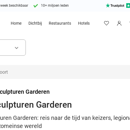
 week beschikbaar
10+ miljoen leden
Home
Dichtbij
Restaurants
Hotels
keyboard_arrow_down
culpturen Garderen
culpturen Garderen
uren Garderen: reis naar de tijd van keizers, legi
 Romeinse wereld