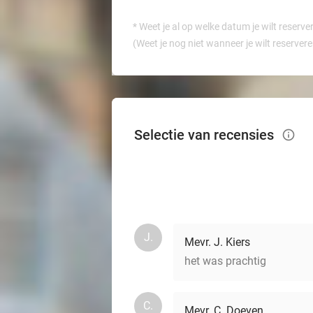
*
Weet je al op welke datum je wilt reserve
(Weet je nog niet wanneer je wilt reserver
Selectie van recensies
info_outlined
J.
Mevr. J. Kiers
het was prachtig
C.
Mevr. C. Doeven