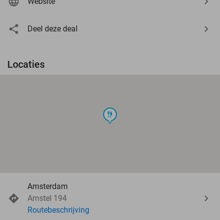
Website
Deel deze deal
Locaties
food
Amsterdam
Amstel 194
Routebeschrijving