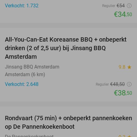
Verkocht: 1.732
€54
Regulier
€34
,50
favorite_border
All-You-Can-Eat Koreaanse BBQ + onbeperkt
21%
drinken (2 of 2,5 uur) bij Jinsang BBQ
Amsterdam
Jinsang BBQ Amsterdam
9.8
star
Amsterdam (6 km)
Verkocht: 2.648
€48
,50
Regulier
€38
,50
favorite_border
Rondvaart (75 min) + onbeperkt pannenkoeken
30%
op De Pannenkoekenboot
De Pannenkoekenboot