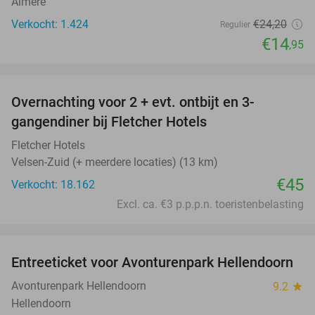
Almere
Verkocht: 1.424
€24
,20
Regulier
€14
,95
favorite_border
Overnachting voor 2 + evt. ontbijt en 3-
gangendiner bij Fletcher Hotels
Fletcher Hotels
Velsen-Zuid (+ meerdere locaties) (13 km)
€45
Verkocht: 18.162
Excl. ca. €3 p.p.p.n. toeristenbelasting
favorite_border
Entreeticket voor Avonturenpark Hellendoorn
41%
Avonturenpark Hellendoorn
9.2
star
Hellendoorn