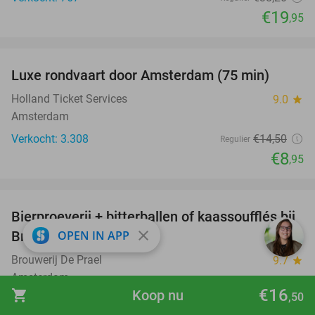
€19
,95
favorite_border
Luxe rondvaart door Amsterdam (75 min)
38%
Holland Ticket Services
9.0
star
Amsterdam
Verkocht: 3.308
€14
,50
Regulier
€8
,95
favorite_border
Bierproeverij + bitterballen of kaassoufflés bij
40%
close
OPEN IN APP
Brouwerij De Prael
Brouwerij De Prael
9.7
star
Amsterdam
€16
shopping_cart
Koop nu
,50
Verkocht: 539
€22
,50
Regulier