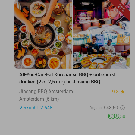
21%
favorite_border
All-You-Can-Eat Koreaanse BBQ + onbeperkt
drinken (2 of 2,5 uur) bij Jinsang BBQ
Amsterdam
Jinsang BBQ Amsterdam
9.8
star
Amsterdam (6 km)
Verkocht: 2.648
€48
,50
Regulier
€38
,50