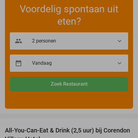
Voordelig spontaan uit
eten?
Zoek Restaurant
favorite_border
All-You-Can-Eat & Drink (2,5 uur) bij Corendon
37%