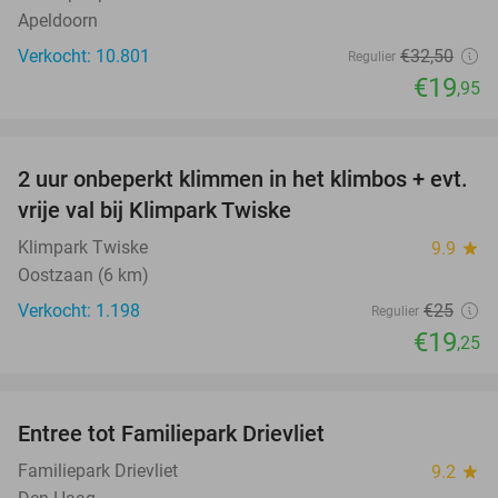
Apeldoorn
Verkocht: 10.801
€32
,50
Regulier
€19
,95
favorite_border
2 uur onbeperkt klimmen in het klimbos + evt.
23%
vrije val bij Klimpark Twiske
Klimpark Twiske
9.9
star
Oostzaan (6 km)
Verkocht: 1.198
€25
Regulier
€19
,25
favorite_border
Entree tot Familiepark Drievliet
21%
Familiepark Drievliet
9.2
star