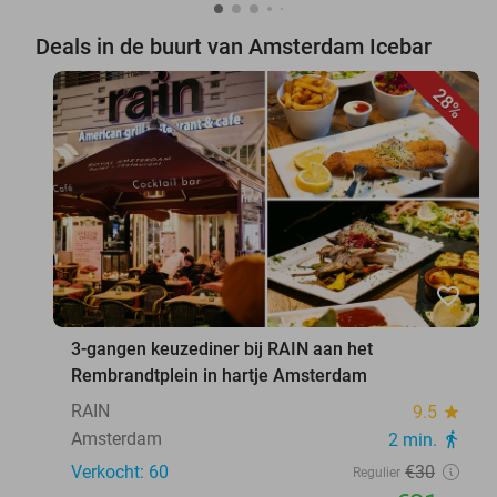
Deals in de buurt van Amsterdam Icebar
28%
favorite_border
3-gangen keuzediner bij RAIN aan het
Rembrandtplein in hartje Amsterdam
RAIN
9.5
star
Amsterdam
2 min.
directions_walk
Verkocht: 60
€30
Regulier