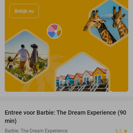
Bekijk nu
favorite_border
Entree voor Barbie: The Dream Experience (90
30%
min)
Barbie: The Dream Experience
9.2
star