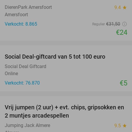
DierenPark Amersfoort
9.4
star
Amersfoort
Verkocht: 8.865
€31
,50
Regulier
€24
favorite_border
Social Deal-giftcard van 5 tot 100 euro
Social Deal Giftcard
Online
€5
Verkocht: 76.870
favorite_border
Vrij jumpen (2 uur) + evt. chips, gripsokken en
38%
2 muntjes arcadespellen
Jumping Jack Almere
9.5
star