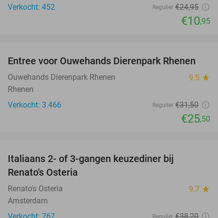
Verkocht: 452
€24
,95
Regulier
€10
,95
favorite_border
Entree voor Ouwehands Dierenpark Rhenen
19%
Ouwehands Dierenpark Rhenen
9.5
star
Rhenen
Verkocht: 3.466
€31
,50
Regulier
€25
,50
favorite_border
Italiaans 2- of 3-gangen keuzediner bij
48%
Renato's Osteria
Renato's Osteria
9.7
star
Amsterdam
Verkocht: 767
€38
,20
Regulier