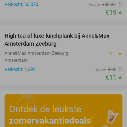
Verkocht: 33.070
€32
,95
Regulier
€19
,50
favorite_border
High tea of luxe lunchplank bij Anne&Max
36%
Amsterdam Zeeburg
Anne&Max Amsterdam Zeeburg
9.1
star
Amsterdam
Verkocht: 1.294
€18
Regulier
€11
,50
Ontdek de leukste
zomervakantiedeals
!