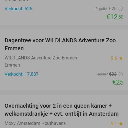
Verkocht: 525
€25
Regulier
€12
,50
favorite_border
Dagentree voor WILDLANDS Adventure Zoo
24%
Emmen
WILDLANDS Adventure Zoo Emmen
9.6
star
Emmen
Verkocht: 17.887
€33
Regulier
€25
favorite_border
Overnachting voor 2 in een queen kamer +
51%
welkomstdrankje + evt. ontbijt in Amsterdam
Moxy Amsterdam Houthavens
9.1
star