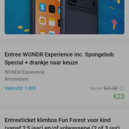
favorite_border
Entree WONDR Experience inc. Spongebob
27%
Special + drankje naar keuze
WONDR Experience
Amsterdam
Verkocht: 1.009
€31
,50
Regulier
€23
favorite_border
Entreeticket klimbos Fun Forest voor kind
32%
(vanaf 2,5 jaar) en/of volwassene (2 of 3 uur)