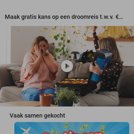
Maak gratis kans op een droomreis t.w.v. €3.000!
play_circle
Vaak samen gekocht