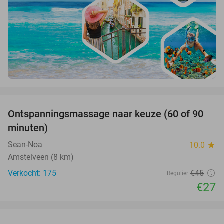
favorite_border
Ontspanningsmassage naar keuze (60 of 90
40%
minuten)
Sean-Noa
10.0
star
Amstelveen (8 km)
Verkocht: 175
€45
Regulier
€27
favorite_border