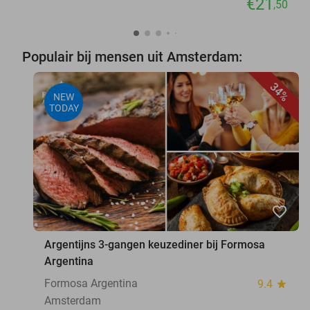
€21
,50
Populair bij mensen uit Amsterdam:
34%
NEW
TODAY
favorite_border
Argentijns 3-gangen keuzediner bij Formosa
Argentina
Formosa Argentina
9.4
star
Amsterdam