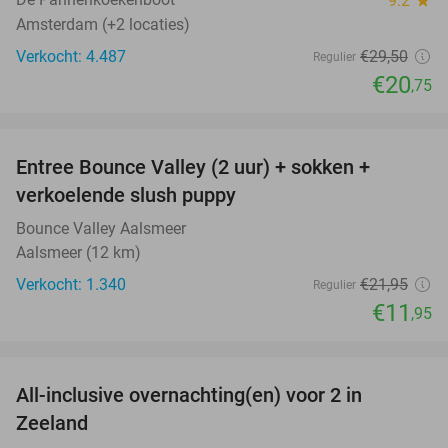
9.2
star
Amsterdam (+2 locaties)
Verkocht: 4.487
€29
,50
Regulier
€20
,75
favorite_border
Entree Bounce Valley (2 uur) + sokken +
46%
verkoelende slush puppy
Bounce Valley Aalsmeer
Aalsmeer (12 km)
Verkocht: 1.340
€21
,95
Regulier
€11
,95
favorite_border
All-inclusive overnachting(en) voor 2 in
40%
Zeeland