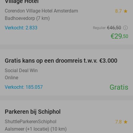
Village Hotel
Corendon Village Hotel Amsterdam
8.7
star
Badhoevedorp (7 km)
Verkocht: 2.833
€46
,50
Regulier
€29
,50
favorite_border
Gratis kans op een droomreis t.w.v. €3.000
Social Deal Win
Online
Gratis
Verkocht: 185.057
favorite_border
Parkeren bij Schiphol
36%
ShuttleParkerenSchiphol
7.8
star
Aalsmeer (+1 locatie) (10 km)