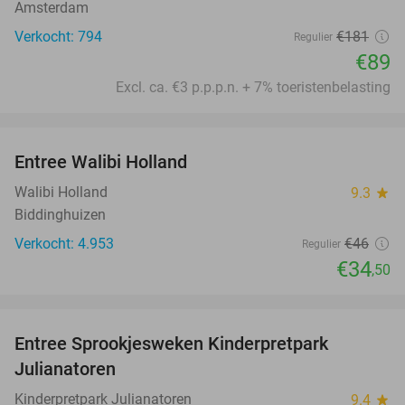
Amsterdam
Verkocht: 794
€181
Regulier
€89
Excl. ca. €3 p.p.p.n. + 7% toeristenbelasting
favorite_border
Entree Walibi Holland
25%
Walibi Holland
9.3
star
Biddinghuizen
Verkocht: 4.953
€46
Regulier
€34
,50
favorite_border
Entree Sprookjesweken Kinderpretpark
39%
Julianatoren
Kinderpretpark Julianatoren
9.4
star