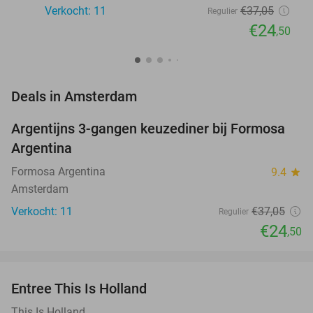
Verkocht: 11
€37
,05
Regulier
€24
,50
favorite_border
Deals in Amsterdam
Argentijns 3-gangen keuzediner bij Formosa
34%
NEW
Argentina
TODAY
Formosa Argentina
9.4
star
Amsterdam
Verkocht: 11
€37
,05
Regulier
€24
,50
favorite_border
Entree This Is Holland
25%
This Is Holland