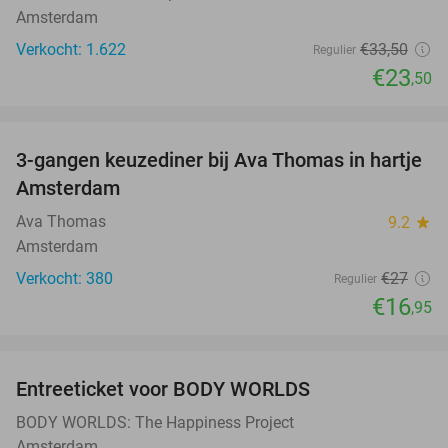
Amsterdam
Verkocht: 1.622
€33
,50
Regulier
€23
,50
favorite_border
3-gangen keuzediner bij Ava Thomas in hartje
37%
Amsterdam
Ava Thomas
9.2
star
Amsterdam
Verkocht: 380
€27
Regulier
€16
,95
favorite_border
Entreeticket voor BODY WORLDS
50%
BODY WORLDS: The Happiness Project
Amsterdam