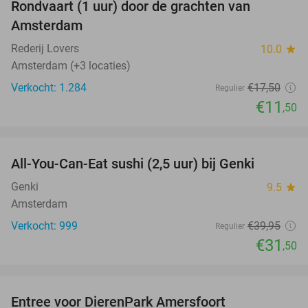
Rondvaart (1 uur) door de grachten van
34%
Amsterdam
Rederij Lovers
10.0
star
Amsterdam (+3 locaties)
Verkocht: 1.284
€17
,50
Regulier
€11
,50
favorite_border
All-You-Can-Eat sushi (2,5 uur) bij Genki
21%
Genki
9.5
star
Amsterdam
Verkocht: 999
€39
,95
Regulier
€31
,50
favorite_border
Entree voor DierenPark Amersfoort
24%