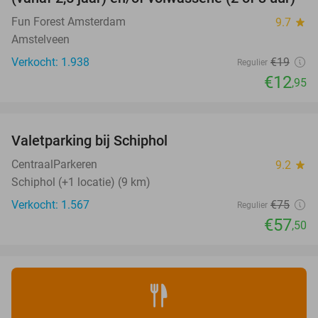
Fun Forest Amsterdam
9.7
star
Amstelveen
Verkocht: 1.938
€19
Regulier
€12
,95
favorite_border
Valetparking bij Schiphol
23%
CentraalParkeren
9.2
star
Schiphol (+1 locatie) (9 km)
Verkocht: 1.567
€75
Regulier
€57
,50