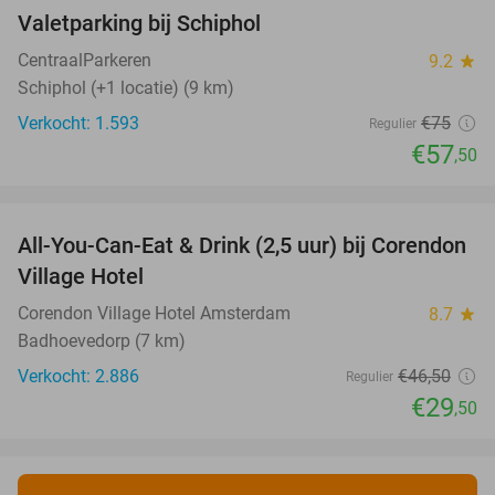
Valetparking bij Schiphol
23%
CentraalParkeren
9.2
star
Schiphol (+1 locatie) (9 km)
Verkocht: 1.593
€75
Regulier
€57
,50
favorite_border
All-You-Can-Eat & Drink (2,5 uur) bij Corendon
37%
Village Hotel
Corendon Village Hotel Amsterdam
8.7
star
Badhoevedorp (7 km)
Verkocht: 2.886
€46
,50
Regulier
€29
,50