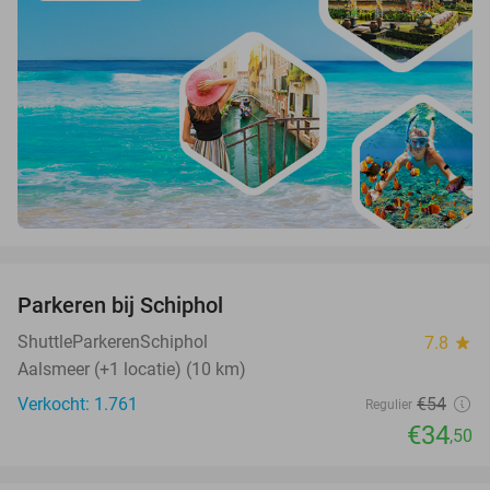
favorite_border
Parkeren bij Schiphol
36%
ShuttleParkerenSchiphol
7.8
star
Aalsmeer (+1 locatie) (10 km)
Verkocht: 1.761
€54
Regulier
€34
,50
favorite_border