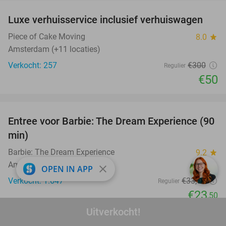
Luxe verhuisservice inclusief verhuiswagen
83%
Piece of Cake Moving
8.0
star
Amsterdam (+11 locaties)
Verkocht: 257
€300
Regulier
€50
favorite_border
Entree voor Barbie: The Dream Experience (90
30%
min)
Barbie: The Dream Experience
9.2
star
Amsterdam
close
OPEN IN APP
Verkocht: 1.647
€33
,50
Regulier
€23
,50
favorite_border
Uitverkocht!