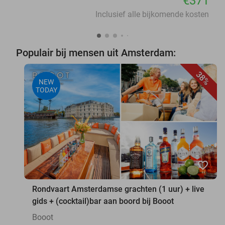
€371
Inclusief alle bijkomende kosten
Populair bij mensen uit Amsterdam:
38%
NEW
TODAY
favorite_border
Rondvaart Amsterdamse grachten (1 uur) + live
gids + (cocktail)bar aan boord bij Booot
Booot