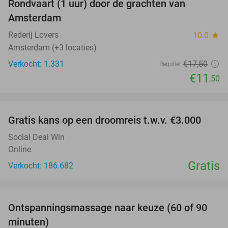
Rondvaart (1 uur) door de grachten van
34%
Amsterdam
Rederij Lovers
10.0
star
Amsterdam (+3 locaties)
Verkocht: 1.331
€17
,50
Regulier
€11
,50
favorite_border
Gratis kans op een droomreis t.w.v. €3.000
Social Deal Win
Online
Gratis
Verkocht: 186.682
favorite_border
Ontspanningsmassage naar keuze (60 of 90
40%
minuten)