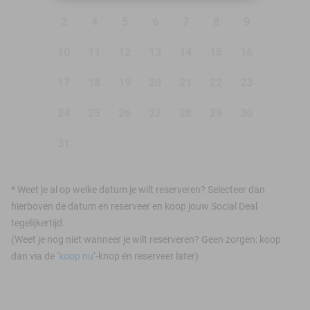
3
4
5
6
7
8
9
10
11
12
13
14
15
16
17
18
19
20
21
22
23
24
25
26
27
28
29
30
31
*
Weet je al op welke datum je wilt reserveren? Selecteer dan
hierboven de datum en reserveer en koop jouw Social Deal
tegelijkertijd.
(Weet je nog niet wanneer je wilt reserveren? Geen zorgen: koop
dan via de ‘
koop nu
’-knop én reserveer later)