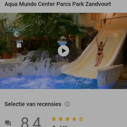
Aqua Mundo Center Parcs Park Zandvoort
play_circle
Selectie van recensies
info_outlined
8,4