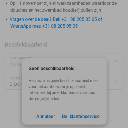
Op 11 november zijn er werkzaamheden waardoor de
douches en het zwembad koud(er) zullen zijn
Vragen over de deal? Bel: +31 88 205 05 05 of
WhatsApp met: +31 88 205 05 05
Beschikbaarheid
Arrangement
Selecteer jouw deal
Geen beschikbaarheid
Aantal personen:
Helaas, er is geen beschikbaarheid meer
2 personen
voor het aantal waar je op zoekt.
Informeer bij onze klantenservice naar
de mogelijkheden
augustus 2026
Ma
Di
Wo
Do
Vr
Za
Zo
Annuleer
Bel klantenservice
1
2