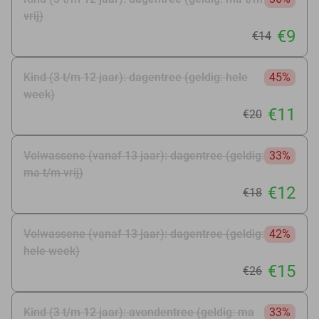
vrij)
€9
€14
Kind (3 t/m 12 jaar): dagentree (geldig: hele
45%
week)
€11
€20
Volwassene (vanaf 13 jaar): dagentree (geldig:
33%
ma t/m vrij)
€12
€18
Volwassene (vanaf 13 jaar): dagentree (geldig:
42%
hele week)
€15
€26
Kind (3 t/m 12 jaar): avondentree (geldig: ma
33%