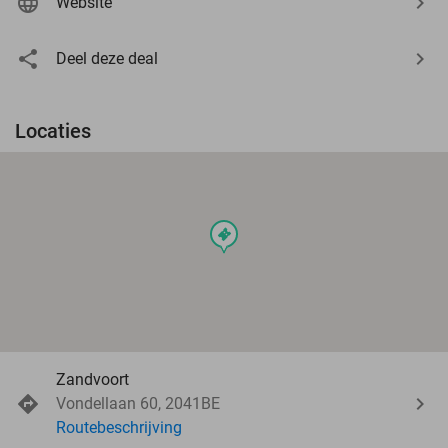
Website
Deel deze deal
Locaties
events
Zandvoort
Vondellaan 60, 2041BE
Routebeschrijving