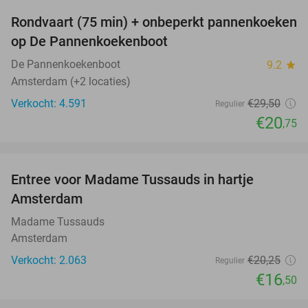
Rondvaart (75 min) + onbeperkt pannenkoeken
30%
op De Pannenkoekenboot
De Pannenkoekenboot
9.2
star
Amsterdam (+2 locaties)
Verkocht: 4.591
€29
,50
Regulier
€20
,75
favorite_border
Entree voor Madame Tussauds in hartje
19%
Amsterdam
Madame Tussauds
Amsterdam
Verkocht: 2.063
€20
,25
Regulier
€16
,50
favorite_border