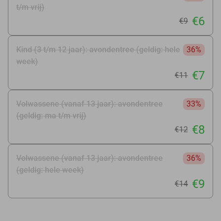
t/m vrij)
€6
€9
Kind (3 t/m 12 jaar): avondentree (geldig: hele
36%
week)
€7
€11
Volwassene (vanaf 13 jaar): avondentree
33%
(geldig: ma t/m vrij)
€8
€12
Volwassene (vanaf 13 jaar): avondentree
36%
(geldig: hele week)
€9
€14