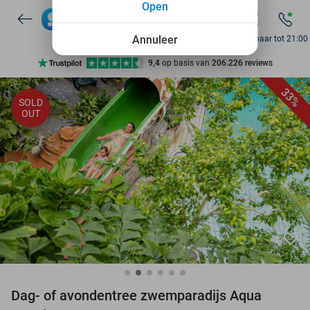
7 dagen per week beschikbaar
Open
10+ miljoen leden
Annuleer
Bereikbaar tot 21:00
9,4
op basis van
206.226 reviews
Ontdek 15.000+ deals
33%
SOLD
7 dagen per week beschikbaar
OUT
10+ miljoen leden
favorite_border
Dag- of avondentree zwemparadijs Aqua