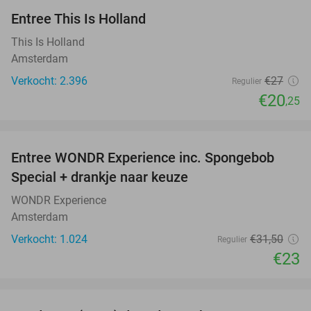
Entree This Is Holland
25%
This Is Holland
Amsterdam
Verkocht: 2.396
€27
Regulier
€20
,25
favorite_border
Entree WONDR Experience inc. Spongebob
27%
Special + drankje naar keuze
WONDR Experience
Amsterdam
Verkocht: 1.024
€31
,50
Regulier
€23
favorite_border