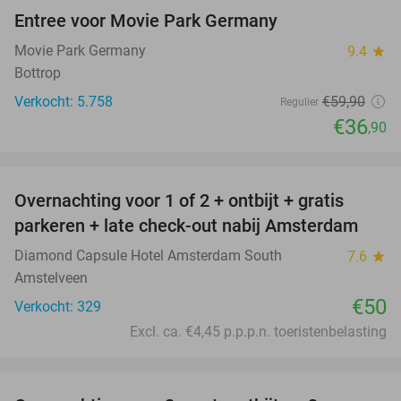
Entree voor Movie Park Germany
38%
Movie Park Germany
9.4
star
Bottrop
Verkocht: 5.758
€59
,90
Regulier
€36
,90
favorite_border
Overnachting voor 1 of 2 + ontbijt + gratis
parkeren + late check-out nabij Amsterdam
Diamond Capsule Hotel Amsterdam South
7.6
star
Amstelveen
€50
Verkocht: 329
Excl. ca. €4,45 p.p.p.n. toeristenbelasting
favorite_border