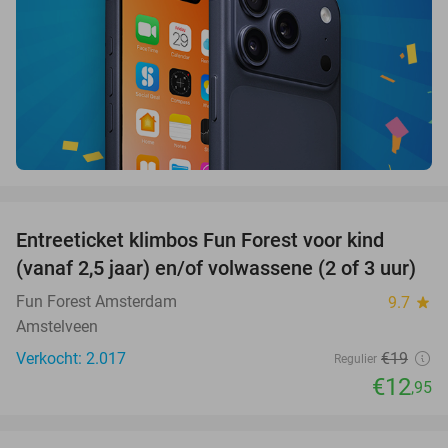
favorite_border
Entreeticket klimbos Fun Forest voor kind
32%
(vanaf 2,5 jaar) en/of volwassene (2 of 3 uur)
Fun Forest Amsterdam
9.7
star
Amstelveen
Verkocht: 2.017
€19
Regulier
€12
,95
favorite_border