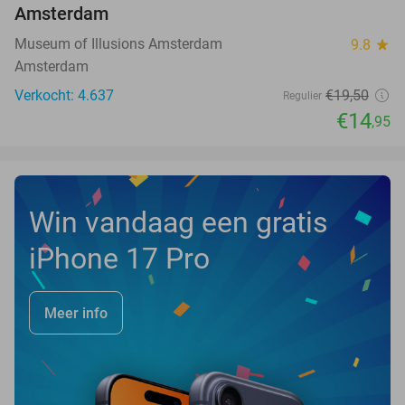
Amsterdam
Museum of Illusions Amsterdam
9.8
star
Amsterdam
Verkocht: 4.637
€19
,50
Regulier
€14
,95
Win vandaag een gratis
iPhone 17 Pro
Meer info