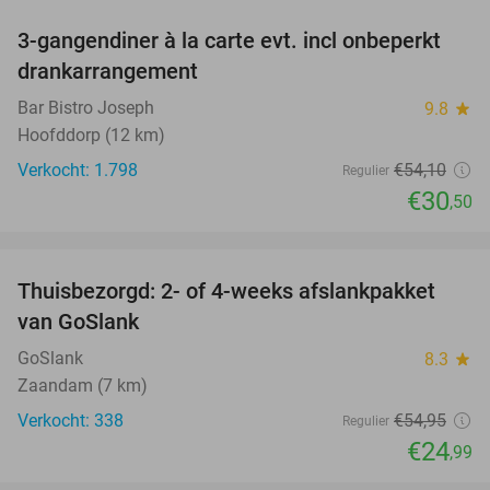
3-gangendiner à la carte evt. incl onbeperkt
44%
drankarrangement
Bar Bistro Joseph
9.8
star
Hoofddorp (12 km)
Verkocht: 1.798
€54
,10
Regulier
€30
,50
favorite_border
Thuisbezorgd: 2- of 4-weeks afslankpakket
55%
van GoSlank
GoSlank
8.3
star
Zaandam (7 km)
Verkocht: 338
€54
,95
Regulier
€24
,99
favorite_border