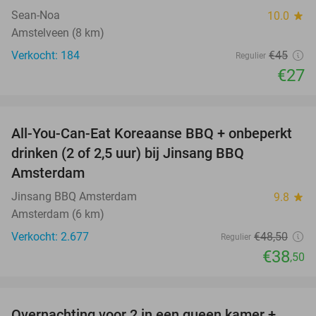
Sean-Noa
10.0
star
Amstelveen (8 km)
Verkocht: 184
€45
Regulier
€27
favorite_border
All-You-Can-Eat Koreaanse BBQ + onbeperkt
21%
drinken (2 of 2,5 uur) bij Jinsang BBQ
Amsterdam
Jinsang BBQ Amsterdam
9.8
star
Amsterdam (6 km)
Verkocht: 2.677
€48
,50
Regulier
€38
,50
favorite_border
Overnachting voor 2 in een queen kamer +