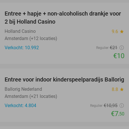
Entree + hapje + non-alcoholisch drankje voor
52%
2 bij Holland Casino
Holland Casino
9.6
star
Amsterdam (+12 locaties)
Verkocht: 10.992
€21
Regulier
€10
favorite_border
Entree voor indoor kinderspeelparadijs Ballorig
32%
Ballorig Nederland
8.8
star
Amsterdam (+21 locaties)
Verkocht: 4.804
€10
,95
Regulier
€7
,50
favorite_border