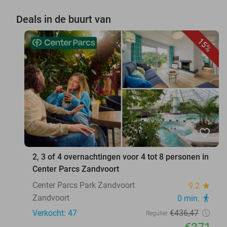
Deals in de buurt van
15%
favorite_border
2, 3 of 4 overnachtingen voor 4 tot 8 personen in
Center Parcs Zandvoort
Center Parcs Park Zandvoort
9.2
star
Zandvoort
0 min.
directions_walk
Verkocht: 47
€436
,47
Regulier