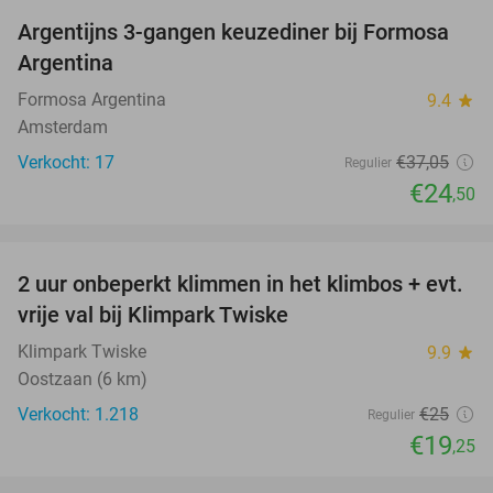
Argentijns 3-gangen keuzediner bij Formosa
34%
Argentina
Formosa Argentina
9.4
star
Amsterdam
Verkocht: 17
€37
,05
Regulier
€24
,50
favorite_border
2 uur onbeperkt klimmen in het klimbos + evt.
23%
vrije val bij Klimpark Twiske
Klimpark Twiske
9.9
star
Oostzaan (6 km)
Verkocht: 1.218
€25
Regulier
€19
,25
favorite_border