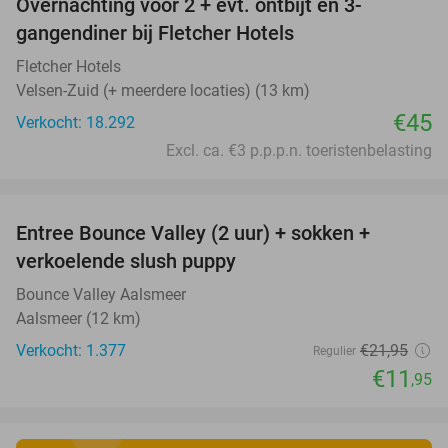
Overnachting voor 2 + evt. ontbijt en 3-
gangendiner bij Fletcher Hotels
Fletcher Hotels
Velsen-Zuid (+ meerdere locaties) (13 km)
€45
Verkocht: 18.292
Excl. ca. €3 p.p.p.n. toeristenbelasting
favorite_border
Entree Bounce Valley (2 uur) + sokken +
46%
verkoelende slush puppy
Bounce Valley Aalsmeer
Aalsmeer (12 km)
Verkocht: 1.377
€21
,95
Regulier
€11
,95