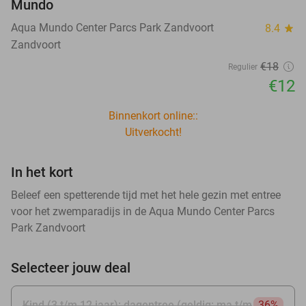
Mundo
Aqua Mundo Center Parcs Park Zandvoort
8.4
star
Zandvoort
€18
Regulier
€12
Binnenkort online::
Uitverkocht!
In het kort
Beleef een spetterende tijd met het hele gezin met entree
voor het zwemparadijs in de Aqua Mundo Center Parcs
Park Zandvoort
Selecteer jouw deal
Kind (3 t/m 12 jaar): dagentree (geldig: ma t/m
36%