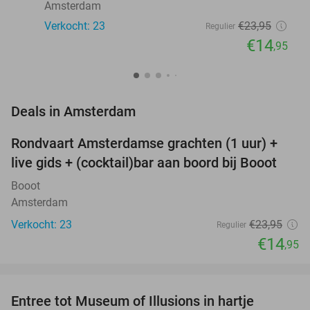
Amsterdam
Verkocht: 23
€23
,95
Regulier
€14
,95
favorite_border
Deals in Amsterdam
Rondvaart Amsterdamse grachten (1 uur) +
38%
NEW
live gids + (cocktail)bar aan boord bij Booot
TODAY
Booot
Amsterdam
Verkocht: 23
€23
,95
Regulier
€14
,95
favorite_border
Entree tot Museum of Illusions in hartje
23%