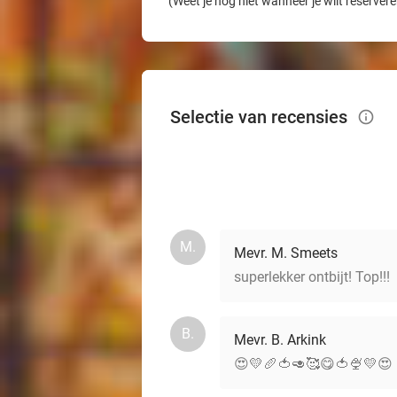
(Weet je nog niet wanneer je wilt reserver
Selectie van recensies
info_outlined
M.
Mevr. M. Smeets
superlekker ontbijt! Top!!!
B.
Mevr. B. Arkink
😍💛🥖🍅🥑🥰😋🍅🍨💛😍