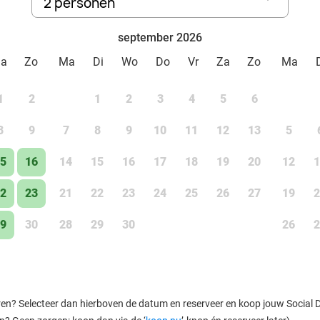
2 personen
september 2026
Za
Zo
Ma
Di
Wo
Do
Vr
Za
Zo
Ma
1
2
1
2
3
4
5
6
8
9
7
8
9
10
11
12
13
5
5
16
14
15
16
17
18
19
20
12
1
2
23
21
22
23
24
25
26
27
19
2
9
30
28
29
30
26
2
ren? Selecteer dan hierboven de datum en reserveer en koop jouw Social Dea