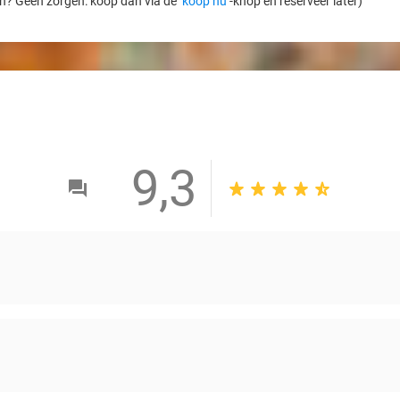
en? Geen zorgen: koop dan via de ‘
koop nu
’-knop én reserveer later)
9,3