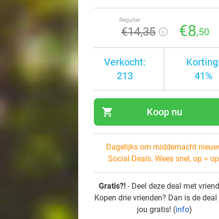
Regulier
€8
€14
,35
,50
Verkocht:
Korting
213
41%
shopping_cart
Koop nu
navi
Dagelijks om middernacht nieuw
Social Deals. Wees snel, op = op
Gratis?!
- Deel deze deal met vrien
Kopen drie vrienden? Dan is de deal
jou gratis! (
info
)