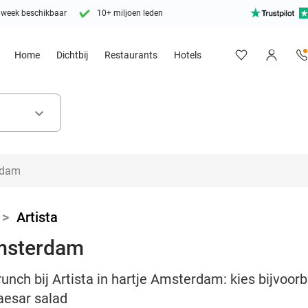
 week beschikbaar
10+ miljoen leden
Home
Dichtbij
Restaurants
Hotels
keyboard_arrow_down
>
Artista
Amsterdam
unch bij Artista in hartje Amsterdam: kies bijvoorb
caesar salad