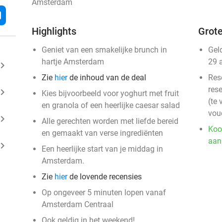
Amsterdam
l
Highlights
Grote
Geniet van een smakelijke brunch in
Gel
hartje Amsterdam
29 
ard_arrow_right
Zie
hier
de inhoud van de deal
Res
rese
ard_arrow_right
Kies bijvoorbeeld voor yoghurt met fruit
(te 
en granola of een heerlijke caesar salad
vou
ard_arrow_right
Alle gerechten worden met liefde bereid
Koo
en gemaakt van verse ingrediënten
aan
ard_arrow_right
Een heerlijke start van je middag in
Amsterdam.
Zie
hier
de lovende recensies
Op ongeveer 5 minuten lopen vanaf
Amsterdam Centraal
Ook geldig in het weekend!