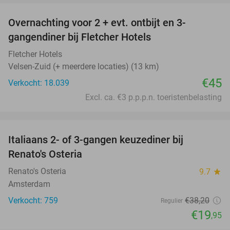
Overnachting voor 2 + evt. ontbijt en 3-
gangendiner bij Fletcher Hotels
Fletcher Hotels
Velsen-Zuid (+ meerdere locaties) (13 km)
€45
Verkocht: 18.039
Excl. ca. €3 p.p.p.n. toeristenbelasting
favorite_border
Italiaans 2- of 3-gangen keuzediner bij
48%
Renato's Osteria
Renato's Osteria
9.7
star
Amsterdam
Verkocht: 759
€38
,20
Regulier
€19
,95