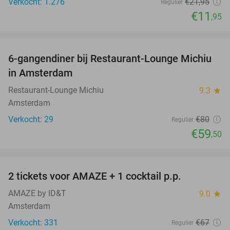
Verkocht: 1.276
€21
,95
Regulier
€11
,95
favorite_border
6-gangendiner bij Restaurant-Lounge Michiu
26%
in Amsterdam
Restaurant-Lounge Michiu
9.3
star
Amsterdam
Verkocht: 29
€80
Regulier
€59
,50
favorite_border
2 tickets voor AMAZE + 1 cocktail p.p.
40%
AMAZE by ID&T
9.0
star
Amsterdam
Verkocht: 331
€67
Regulier