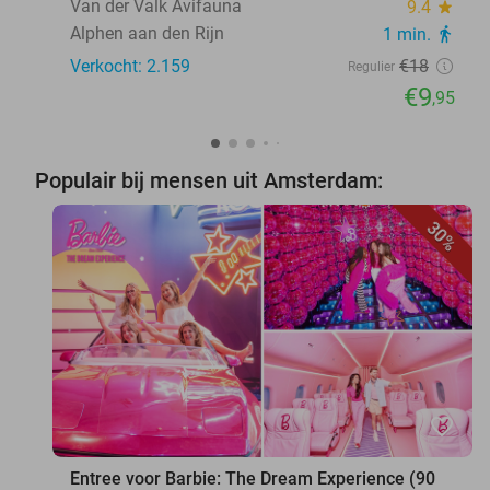
Van der Valk Avifauna
9.4
star
Alphen aan den Rijn
1 min.
directions_walk
Verkocht: 2.159
€18
Regulier
€9
,95
Populair bij mensen uit Amsterdam:
30%
favorite_border
Entree voor Barbie: The Dream Experience (90