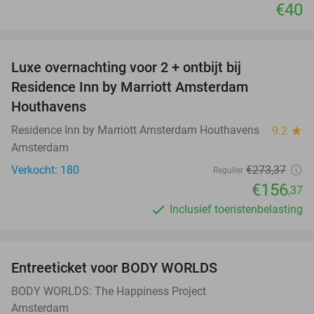
€40
favorite_border
Luxe overnachting voor 2 + ontbijt bij
43%
Residence Inn by Marriott Amsterdam
Houthavens
Residence Inn by Marriott Amsterdam Houthavens
9.2
star
Amsterdam
Verkocht: 180
€273
,37
Regulier
€156
,37
Inclusief toeristenbelasting
favorite_border
Entreeticket voor BODY WORLDS
50%
BODY WORLDS: The Happiness Project
Amsterdam