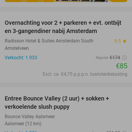
favorite_border
Overnachting voor 2 + parkeren + evt. ontbijt
51%
en 3-gangendiner nabij Amsterdam
Radisson Hotel & Suites Amsterdam South
9.5
star
Amstelveen
Verkocht: 1.933
€174
Regulier
€85
Excl. ca. €4,75 p.p.p.n. toeristenbelasting
favorite_border
Entree Bounce Valley (2 uur) + sokken +
46%
verkoelende slush puppy
Bounce Valley Aalsmeer
Aalsmeer (12 km)