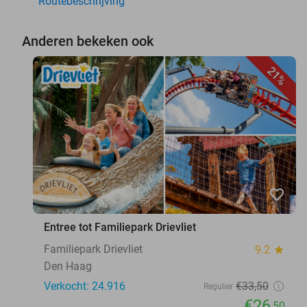
Routebeschrijving
Anderen bekeken ook
21%
favorite_border
Entree tot Familiepark Drievliet
Familiepark Drievliet
9.2
star
Den Haag
Verkocht: 24.916
€33
,50
Regulier
€26
,50