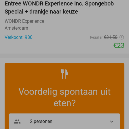
Entree WONDR Experience inc. Spongebob
27%
Special + drankje naar keuze
WONDR Experience
Amsterdam
Verkocht: 980
€31
,50
Regulier
€23
Voordelig spontaan uit
eten?