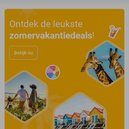
Ontdek de leukste
zomervakantiedeals
!
Bekijk nu