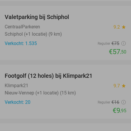
favorite_border
Valetparking bij Schiphol
23%
CentraalParkeren
9.2
star
Schiphol (+1 locatie) (9 km)
Verkocht: 1.535
€75
Regulier
€57
,50
favorite_border
Footgolf (12 holes) bij Klimpark21
38%
NEW
TODAY
Klimpark21
9.7
star
Nieuw-Vennep (+1 locatie) (15 km)
Verkocht: 20
€16
Regulier
€9
,95
favorite_border