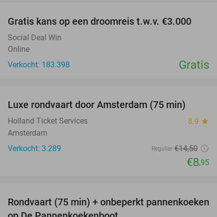
Gratis kans op een droomreis t.w.v. €3.000
Social Deal Win
Online
Gratis
Verkocht: 183.398
favorite_border
Luxe rondvaart door Amsterdam (75 min)
38%
Holland Ticket Services
8.9
star
Amsterdam
Verkocht: 3.289
€14
,50
Regulier
€8
,95
favorite_border
Rondvaart (75 min) + onbeperkt pannenkoeken
30%
op De Pannenkoekenboot