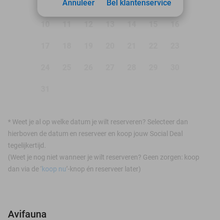
3
Annuleer
4
5
Bel klantenservice
6
7
8
9
10
11
12
13
14
15
16
17
18
19
20
21
22
23
24
25
26
27
28
29
30
31
*
Weet je al op welke datum je wilt reserveren? Selecteer dan
hierboven de datum en reserveer en koop jouw Social Deal
tegelijkertijd.
(Weet je nog niet wanneer je wilt reserveren? Geen zorgen: koop
dan via de ‘
koop nu
’-knop én reserveer later)
Avifauna