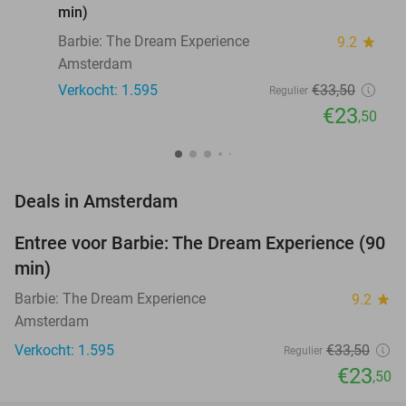
min)
Barbie: The Dream Experience
9.2
star
Amsterdam
Verkocht: 1.595
€33
,50
Regulier
€23
,50
favorite_border
Deals in Amsterdam
Entree voor Barbie: The Dream Experience (90
30%
min)
Barbie: The Dream Experience
9.2
star
Amsterdam
Verkocht: 1.595
€33
,50
Regulier
€23
,50
favorite_border