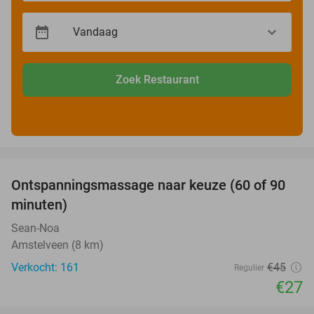
Zoek Restaurant
favorite_border
Ontspanningsmassage naar keuze (60 of 90
40%
minuten)
Sean-Noa
Amstelveen (8 km)
Verkocht: 161
€45
Regulier
€27
favorite_border