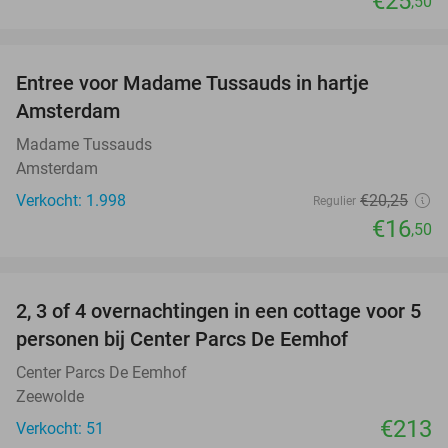
€25
,50
favorite_border
Entree voor Madame Tussauds in hartje
19%
Amsterdam
Madame Tussauds
Amsterdam
Verkocht: 1.998
€20
,25
Regulier
€16
,50
favorite_border
2, 3 of 4 overnachtingen in een cottage voor 5
personen bij Center Parcs De Eemhof
Center Parcs De Eemhof
Zeewolde
€213
Verkocht: 51