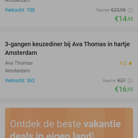
Amsterdam
Verkocht: 108
€23
,95
Regulier
€14
,95
favorite_border
3-gangen keuzediner bij Ava Thomas in hartje
37%
Amsterdam
Ava Thomas
9.2
star
Amsterdam
Verkocht: 362
€27
Regulier
€16
,95
Ontdek de beste
vakantie
deals in eigen land
!