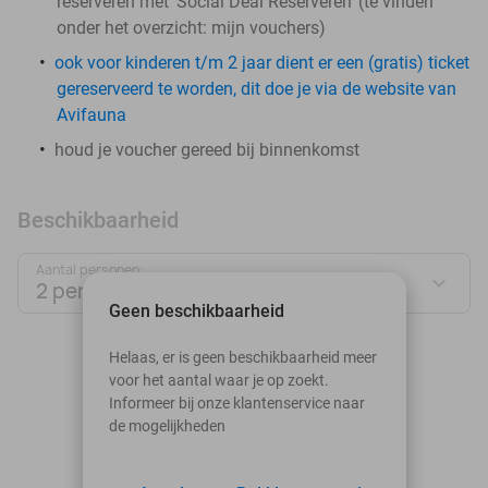
reserveren met 'Social Deal Reserveren' (te vinden
onder het overzicht:
mijn vouchers
)
ook voor kinderen t/m 2 jaar dient er een (gratis) ticket
gereserveerd te worden, dit doe je via de website van
Avifauna
houd je voucher gereed bij binnenkomst
Beschikbaarheid
Aantal personen:
2 personen
Geen beschikbaarheid
augustus 2026
Helaas, er is geen beschikbaarheid meer
voor het aantal waar je op zoekt.
Ma
Di
Wo
Do
Vr
Za
Zo
Informeer bij onze klantenservice naar
de mogelijkheden
1
2