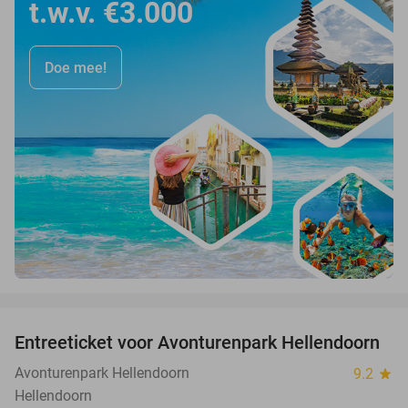
t.w.v. €3.000
Doe mee!
favorite_border
Entreeticket voor Avonturenpark Hellendoorn
41%
Avonturenpark Hellendoorn
9.2
star
Hellendoorn