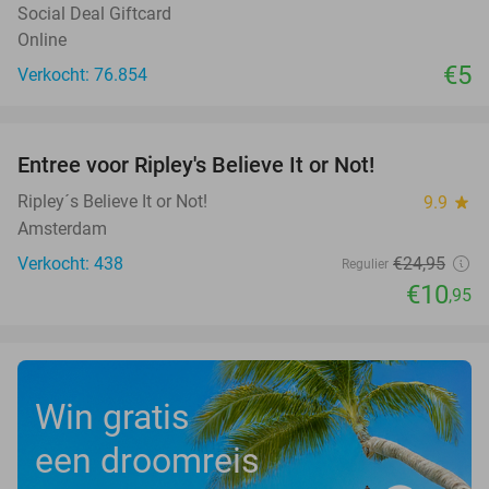
Social Deal Giftcard
Online
€5
Verkocht: 76.854
favorite_border
Entree voor Ripley's Believe It or Not!
56%
Ripley´s Believe It or Not!
9.9
star
Amsterdam
Verkocht: 438
€24
,95
Regulier
€10
,95
Win gratis
een droomreis