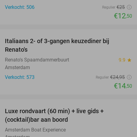
Verkocht: 506
€25
Regulier
€12
,50
favorite_border
Italiaans 2- of 3-gangen keuzediner bij
42%
Renato's
Renato's Spaarndammerbuurt
9.9
star
Amsterdam
Verkocht: 573
€24
,95
Regulier
€14
,50
favorite_border
Luxe rondvaart (60 min) + live gids +
38%
(cocktail)bar aan boord
Amsterdam Boat Experience