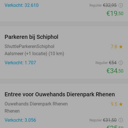
Verkocht: 32.610
€32
,95
Regulier
€19
,50
favorite_border
Parkeren bij Schiphol
36%
ShuttleParkerenSchiphol
7.8
star
Aalsmeer (+1 locatie) (10 km)
Verkocht: 1.707
€54
Regulier
€34
,50
favorite_border
Entree voor Ouwehands Dierenpark Rhenen
19%
Ouwehands Dierenpark Rhenen
9.5
star
Rhenen
Verkocht: 3.056
€31
,50
Regulier