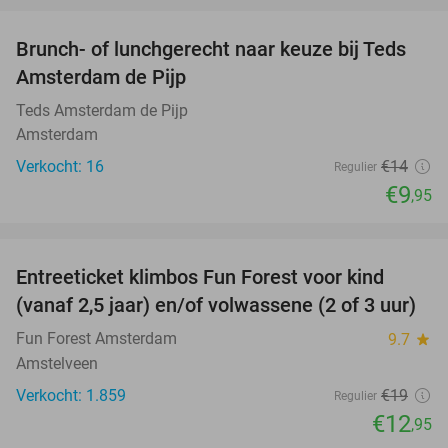
Brunch- of lunchgerecht naar keuze bij Teds
29%
NEW
Amsterdam de Pijp
TODAY
Teds Amsterdam de Pijp
Amsterdam
Verkocht: 16
€14
Regulier
€9
,95
favorite_border
Entreeticket klimbos Fun Forest voor kind
32%
(vanaf 2,5 jaar) en/of volwassene (2 of 3 uur)
Fun Forest Amsterdam
9.7
star
Amstelveen
Verkocht: 1.859
€19
Regulier
€12
,95