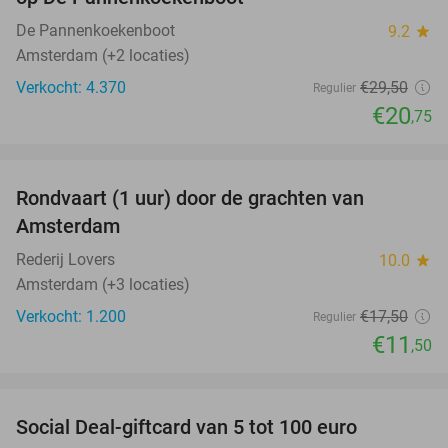
De Pannenkoekenboot
9.2
star
Amsterdam (+2 locaties)
Verkocht: 4.370
€29
,50
Regulier
€20
,75
favorite_border
Rondvaart (1 uur) door de grachten van
34%
Amsterdam
Rederij Lovers
10.0
star
Amsterdam (+3 locaties)
Verkocht: 1.200
€17
,50
Regulier
€11
,50
favorite_border
Social Deal-giftcard van 5 tot 100 euro