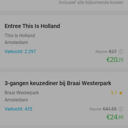
Inclusief alle bijkomende kosten
favorite_border
Entree This Is Holland
25%
This Is Holland
Amsterdam
Verkocht: 2.297
€27
Regulier
€20
,25
favorite_border
3-gangen keuzediner bij Braai Westerpark
40%
Braai Westerpark
9.7
star
Amsterdam
Verkocht: 435
€41
,55
Regulier
€24
,95
favorite_border