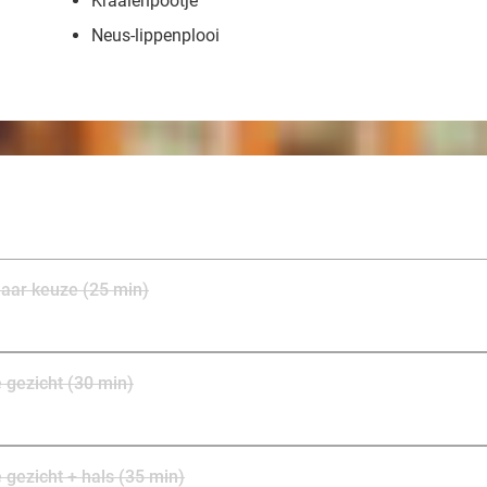
Kraaienpootje
Neus-lippenplooi
naar keuze (25 min)
 gezicht (30 min)
 gezicht + hals (35 min)