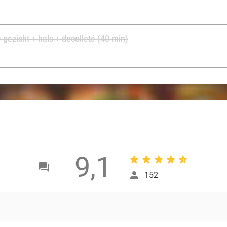
 gezicht + hals + decolleté (40 min)
9,1
152