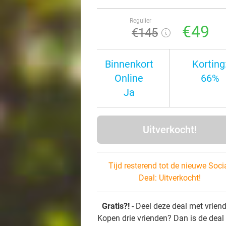
Regulier
€49
€145
Binnenkort
Korting
Online
66%
Ja
Uitverkocht!
Tijd resterend tot de nieuwe Soci
Deal:
Uitverkocht!
Gratis?!
- Deel deze deal met vrien
Kopen drie vrienden? Dan is de deal