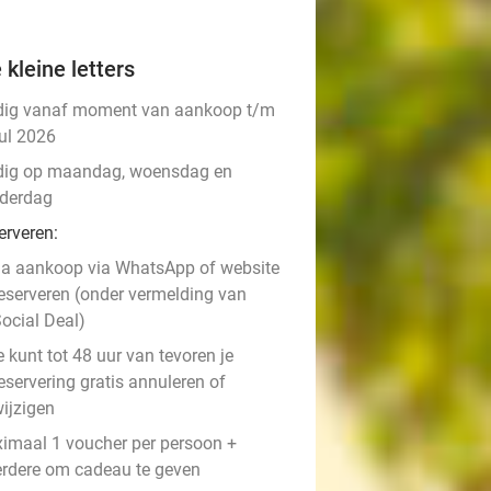
 kleine letters
dig vanaf moment van aankoop t/m
jul 2026
dig op maandag, woensdag en
derdag
erveren:
a aankoop via WhatsApp of website
eserveren (onder vermelding van
ocial Deal)
e kunt tot 48 uur van tevoren je
eservering gratis annuleren of
ijzigen
imaal 1 voucher per persoon +
rdere om cadeau te geven