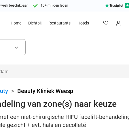
 week beschikbaar
10+ miljoen leden
Home
Dichtbij
Restaurants
Hotels
keyboard_arrow_down
uty
>
Beauty Kliniek Weesp
ndeling van zone(s) naar keuze
met een niet-chirurgische HIFU facelift-behandelin
le gezicht + evt. hals en decolleté