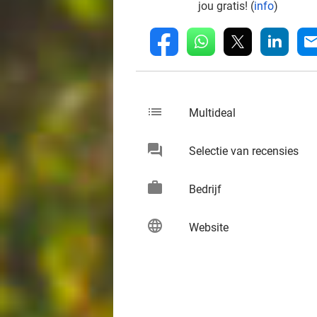
jou gratis! (
info
)
whatsapp
linkedin
fb
mai
list
keybo
Multideal
chat
keybo
Selectie van recensies
work
keybo
Bedrijf
language
keybo
Website