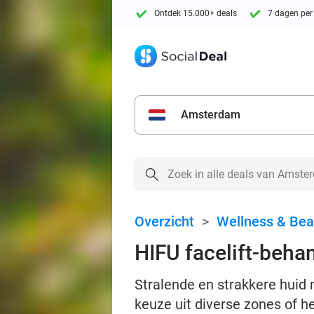
Ontdek 15.000+ deals
7 dagen per
Amsterdam
Overzicht
>
Wellness & Bea
HIFU facelift-beha
Stralende en strakkere huid 
keuze uit diverse zones of he