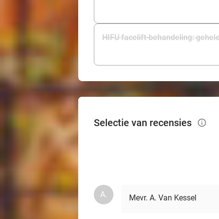
HIFU facelift-behandeling: gehele
Selectie van recensies
info_outlined
A.
Mevr. A. Van Kessel