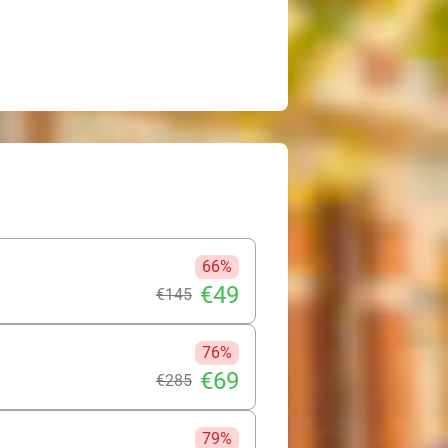
66%
€49
€145
76%
€69
€285
79%