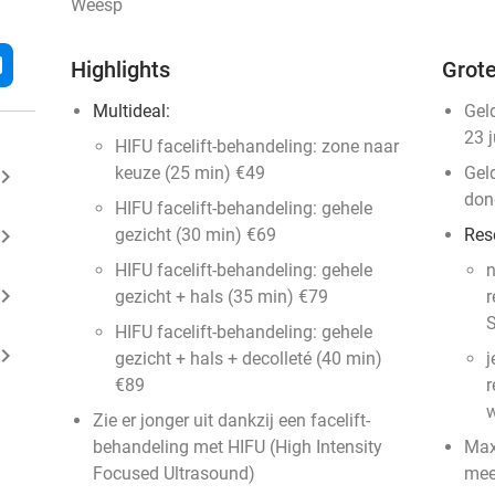
Weesp
l
Highlights
Grote
Multideal:
Gel
23 
HIFU facelift-behandeling: zone naar
keuze (25 min) €49
Gel
ard_arrow_right
don
HIFU facelift-behandeling: gehele
ard_arrow_right
gezicht (30 min) €69
Res
HIFU facelift-behandeling: gehele
n
ard_arrow_right
gezicht + hals (35 min) €79
r
S
HIFU facelift-behandeling: gehele
ard_arrow_right
gezicht + hals + decolleté (40 min)
j
€89
r
w
Zie er jonger uit dankzij een facelift-
behandeling met HIFU (High Intensity
Max
Focused Ultrasound)
mee