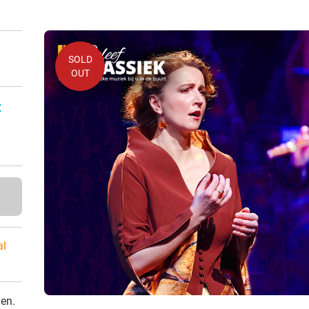
SOLD
OUT
:
al
den.