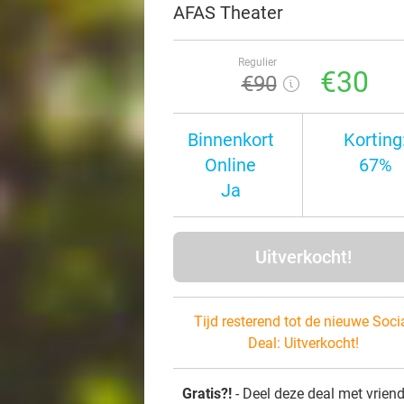
AFAS Theater
Regulier
€30
€90
Binnenkort
Korting
Online
67%
Ja
Uitverkocht!
Tijd resterend tot de nieuwe Soci
Deal:
Uitverkocht!
Gratis?!
- Deel deze deal met vrien