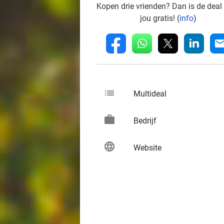
Kopen drie vrienden? Dan is de deal
jou gratis! (
info
)
whatsapp
linkedin
fb
mai
list
keybo
Multideal
work
keybo
Bedrijf
language
keybo
Website