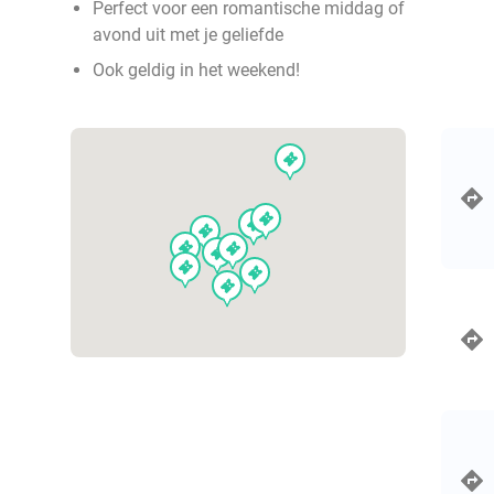
Perfect voor een romantische middag of
avond uit met je geliefde
Ook geldig in het weekend!
events
events
events
events
events
events
events
events
events
events
events