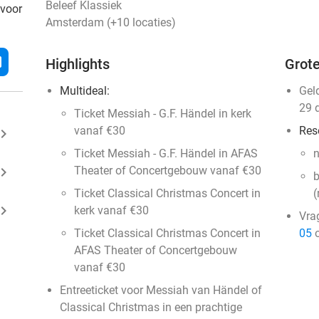
Beleef Klassiek
 voor
Amsterdam (+10 locaties)
l
Highlights
Grote
Multideal:
Gel
29 
Ticket Messiah - G.F. Händel in kerk
vanaf €30
Res
ard_arrow_right
Ticket Messiah - G.F. Händel in AFAS
n
ard_arrow_right
Theater of Concertgebouw vanaf €30
b
Ticket Classical Christmas Concert in
(
ard_arrow_right
kerk vanaf €30
Vra
Ticket Classical Christmas Concert in
05
o
AFAS Theater of Concertgebouw
vanaf €30
Entreeticket voor Messiah van Händel of
Classical Christmas in een prachtige