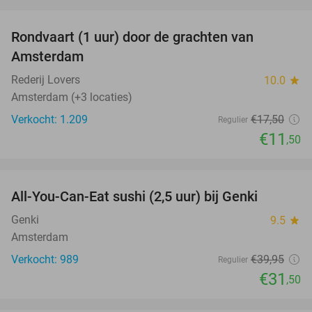
favorite_border
Rondvaart (1 uur) door de grachten van
34%
Amsterdam
Rederij Lovers
10.0
star
Amsterdam (+3 locaties)
Verkocht: 1.209
€17
,50
Regulier
€11
,50
favorite_border
All-You-Can-Eat sushi (2,5 uur) bij Genki
21%
Genki
9.5
star
Amsterdam
Verkocht: 989
€39
,95
Regulier
€31
,50
favorite_border