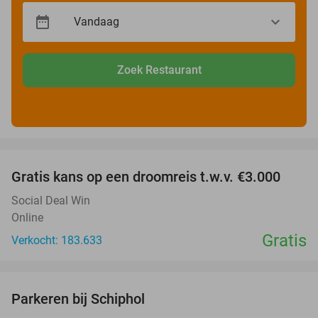
Zoek Restaurant
favorite_border
Gratis kans op een droomreis t.w.v. €3.000
Social Deal Win
Online
Gratis
Verkocht: 183.633
favorite_border
Parkeren bij Schiphol
36%