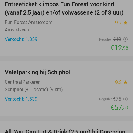
Entreeticket klimbos Fun Forest voor kind
32%
(vanaf 2,5 jaar) en/of volwassene (2 of 3 uur)
Fun Forest Amsterdam
9.7
star
Amstelveen
Verkocht: 1.859
€19
Regulier
€12
,95
favorite_border
Valetparking bij Schiphol
23%
CentraalParkeren
9.2
star
Schiphol (+1 locatie) (9 km)
Verkocht: 1.539
€75
Regulier
€57
,50
favorite_border
All-You-Can-Eat & Drink (2,5 uur) bij Corendon