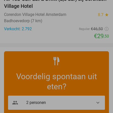
37%
Village Hotel
Corendon Village Hotel Amsterdam
8.7
star
Badhoevedorp (7 km)
Verkocht: 2.792
€46
,50
Regulier
€29
,50
Voordelig spontaan uit
eten?