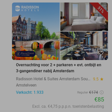
51%
favorite_border
Overnachting voor 2 + parkeren + evt. ontbijt en
3-gangendiner nabij Amsterdam
Radisson Hotel & Suites Amsterdam South
9.5
star
Amstelveen
Verkocht: 1.933
€174
Regulier
€85
Excl. ca. €4,75 p.p.p.n. toeristenbelasting