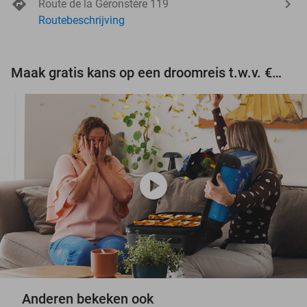
Route de la Géronstère 119
Routebeschrijving
Maak gratis kans op een droomreis t.w.v. €3.000!
play_circle
Anderen bekeken ook