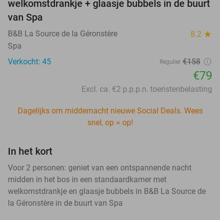
welkomstdrankje + glaasje bubbels in de buurt
van Spa
B&B La Source de la Géronstère
8.2
star
Spa
Verkocht: 45
€158
Regulier
€79
Excl. ca. €2 p.p.p.n. toeristenbelasting
Dagelijks om middernacht nieuwe Social Deals. Wees
snel, op = op!
In het kort
Voor 2 personen: geniet van een ontspannende nacht
midden in het bos in een standaardkamer met
welkomstdrankje en glaasje bubbels in B&B La Source de
la Géronstère in de buurt van Spa