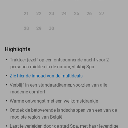
21
22
23
24
25
26
27
28
29
30
Highlights
Trakteer jezelf op een ontspannende nacht voor 2
personen midden in de natuur, vlakbij Spa
Zie hier de inhoud van de multideals
Verblijf in een standaardkamer, voorzien van alle
moderne comfort
Warme ontvangst met een welkomstdrankje
Ontdek de betoverende landschappen van een van de
mooiste regio's van België
Laat je verleiden door de stad Spa, met haar levendige