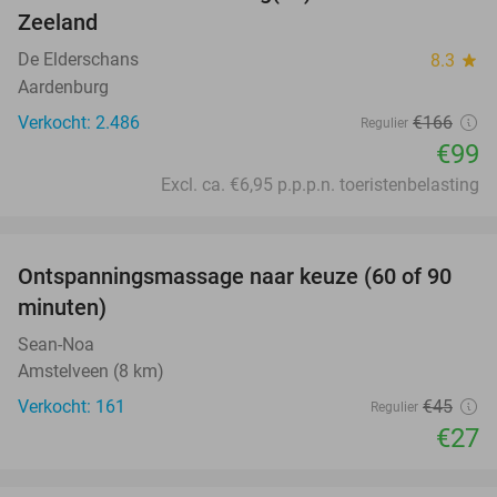
Zeeland
De Elderschans
8.3
star
Aardenburg
Verkocht: 2.486
€166
Regulier
€99
Excl. ca. €6,95 p.p.p.n. toeristenbelasting
favorite_border
Ontspanningsmassage naar keuze (60 of 90
40%
minuten)
Sean-Noa
Amstelveen (8 km)
Verkocht: 161
€45
Regulier
€27