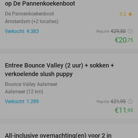
op De Pannenkoekenboot
De Pannenkoekenboot
9.2
star
Amsterdam (+2 locaties)
Verkocht: 4.383
€29
,50
Regulier
€20
,75
favorite_border
Entree Bounce Valley (2 uur) + sokken +
46%
verkoelende slush puppy
Bounce Valley Aalsmeer
Aalsmeer (12 km)
Verkocht: 1.289
€21
,95
Regulier
€11
,95
favorite_border
All-inclusive overnachting(en) voor 2 in
40%