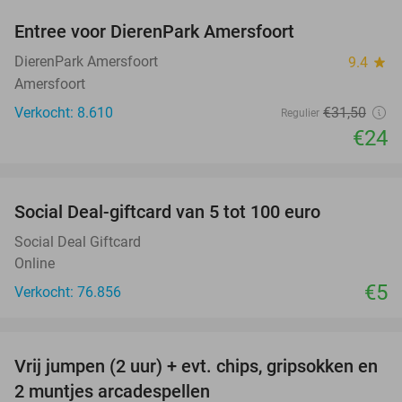
Entree voor DierenPark Amersfoort
24%
DierenPark Amersfoort
9.4
star
Amersfoort
Verkocht: 8.610
€31
,50
Regulier
€24
favorite_border
Social Deal-giftcard van 5 tot 100 euro
Social Deal Giftcard
Online
€5
Verkocht: 76.856
favorite_border
Vrij jumpen (2 uur) + evt. chips, gripsokken en
38%
2 muntjes arcadespellen