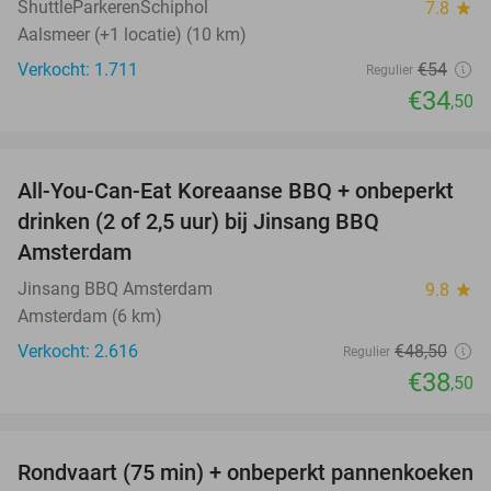
ShuttleParkerenSchiphol
7.8
star
Aalsmeer (+1 locatie) (10 km)
Verkocht: 1.711
€54
Regulier
€34
,50
favorite_border
All-You-Can-Eat Koreaanse BBQ + onbeperkt
21%
drinken (2 of 2,5 uur) bij Jinsang BBQ
Amsterdam
Jinsang BBQ Amsterdam
9.8
star
Amsterdam (6 km)
Verkocht: 2.616
€48
,50
Regulier
€38
,50
favorite_border
Rondvaart (75 min) + onbeperkt pannenkoeken
30%