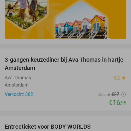
favorite_border
3-gangen keuzediner bij Ava Thomas in hartje
37%
Amsterdam
Ava Thomas
9.2
star
Amsterdam
Verkocht: 362
€27
Regulier
€16
,95
favorite_border
Entreeticket voor BODY WORLDS
50%