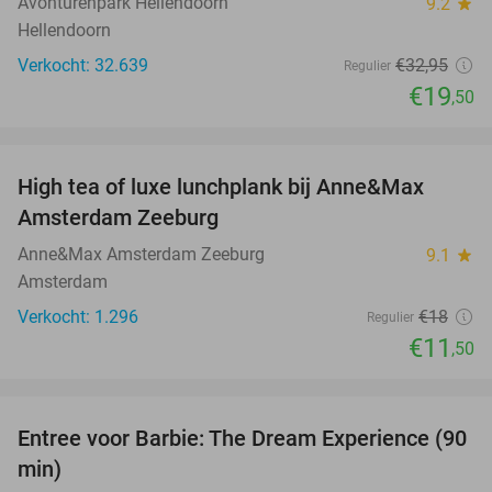
Avonturenpark Hellendoorn
9.2
star
Hellendoorn
Verkocht: 32.639
€32
,95
Regulier
€19
,50
favorite_border
High tea of luxe lunchplank bij Anne&Max
36%
Amsterdam Zeeburg
Anne&Max Amsterdam Zeeburg
9.1
star
Amsterdam
Verkocht: 1.296
€18
Regulier
€11
,50
favorite_border
Entree voor Barbie: The Dream Experience (90
30%
min)