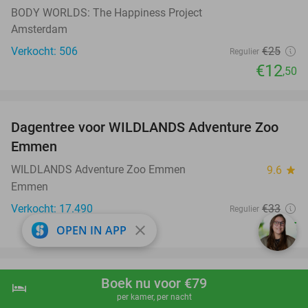
BODY WORLDS: The Happiness Project
Amsterdam
Verkocht: 506
€25
Regulier
€12
,50
favorite_border
Dagentree voor WILDLANDS Adventure Zoo
24%
Emmen
WILDLANDS Adventure Zoo Emmen
9.6
star
Emmen
Verkocht: 17.490
€33
Regulier
€25
close
OPEN IN APP
favorite_border
Boek nu voor €79
Overnachting voor 2 in een queen kamer +
51%
hotel
shopping_cart
Boek nu
navigate_next
per kamer, per nacht
welkomstdrankje + evt. ontbijt in Amsterdam