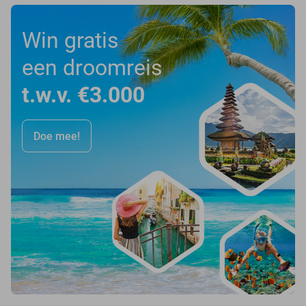
Win gratis
een droomreis
t.w.v. €3.000
Doe mee!