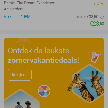
Barbie: The Dream Experience
9.2
star
Amsterdam
Verkocht: 1.595
€33
,50
Regulier
€23
,50
Ontdek de leukste
zomervakantiedeals
!
Bekijk nu