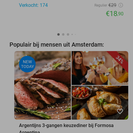
Verkocht: 174
€29
Regulier
€18
,90
Populair bij mensen uit Amsterdam:
34%
NEW
TODAY
favorite_border
Argentijns 3-gangen keuzediner bij Formosa
Argentina