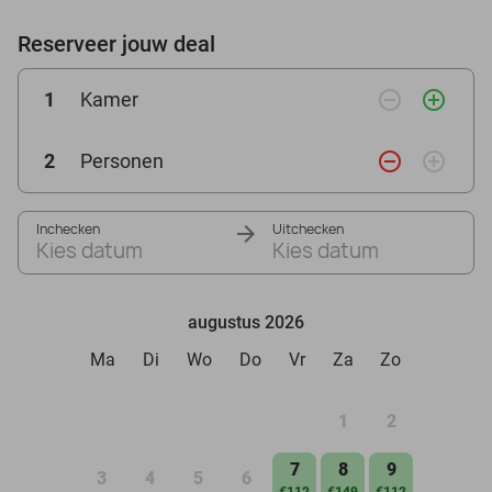
Reserveer jouw deal
remove_circle_outline
add_circle_outline
1
Kamer
remove_circle_outline
add_circle_outline
2
Personen
Inchecken
Uitchecken
Kies datum
Kies datum
augustus 2026
Ma
Di
Wo
Do
Vr
Za
Zo
1
2
7
8
9
3
4
5
6
€112
€149
€112