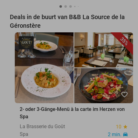
Deals in de buurt van B&B La Source de la
Géronstère
35%
favorite_border
2- oder 3-Gänge-Menü à la carte im Herzen von
Spa
La Brasserie du Goût
10
star
Spa
2 min.
directions_car