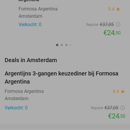
Formosa Argentina
9.4
star
Amsterdam
Verkocht: 0
€37
,05
Regulier
€24
,50
favorite_border
Deals in Amsterdam
Argentijns 3-gangen keuzediner bij Formosa
34%
NEW
Argentina
TODAY
Formosa Argentina
9.4
star
Amsterdam
Verkocht: 0
€37
,05
Regulier
€24
,50
favorite_border