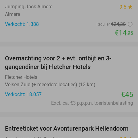
Jumping Jack Almere
9.5
star
Almere
Verkocht: 1.388
€24
,20
Regulier
€14
,95
favorite_border
Overnachting voor 2 + evt. ontbijt en 3-
gangendiner bij Fletcher Hotels
Fletcher Hotels
Velsen-Zuid (+ meerdere locaties) (13 km)
€45
Verkocht: 18.057
Excl. ca. €3 p.p.p.n. toeristenbelasting
favorite_border
Entreeticket voor Avonturenpark Hellendoorn
41%