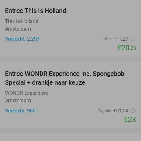
Entree This Is Holland
25%
This Is Holland
Amsterdam
Verkocht: 2.297
€27
Regulier
€20
,25
favorite_border
Entree WONDR Experience inc. Spongebob
27%
Special + drankje naar keuze
WONDR Experience
Amsterdam
Verkocht: 980
€31
,50
Regulier
€23
favorite_border