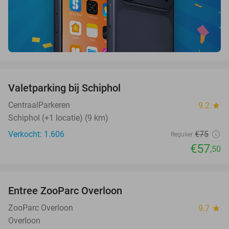
favorite_border
Valetparking bij Schiphol
23%
CentraalParkeren
9.2
star
Schiphol (+1 locatie) (9 km)
Verkocht: 1.606
€75
Regulier
€57
,50
favorite_border
Entree ZooParc Overloon
34%
NEW
TODAY
ZooParc Overloon
9.7
star
Overloon