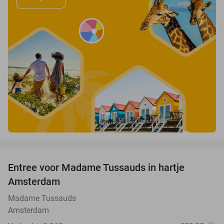
favorite_border
Entree voor Madame Tussauds in hartje
19%
Amsterdam
Madame Tussauds
Amsterdam