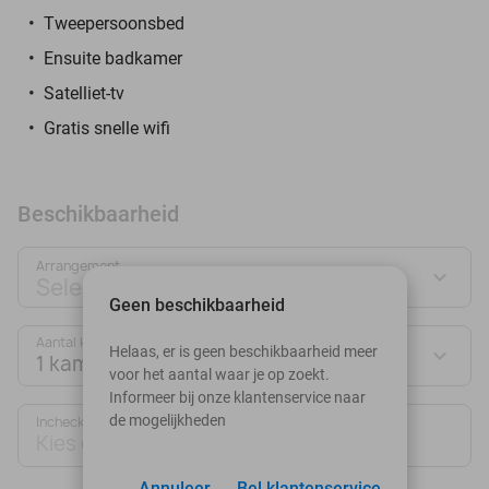
Tweepersoonsbed
Ensuite badkamer
Satelliet-tv
Gratis snelle wifi
Beschikbaarheid
Arrangement
Selecteer jouw deal
Geen beschikbaarheid
Aantal kamers:
Helaas, er is geen beschikbaarheid meer
1 kamer
voor het aantal waar je op zoekt.
Informeer bij onze klantenservice naar
de mogelijkheden
Inchecken
Uitchecken
Kies datum
Kies datum
Annuleer
Bel klantenservice