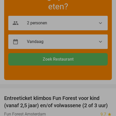
eten?
Zoek Restaurant
favorite_border
Entreeticket klimbos Fun Forest voor kind
32%
(vanaf 2,5 jaar) en/of volwassene (2 of 3 uur)
Fun Forest Amsterdam
9.7
star