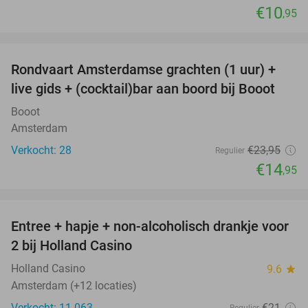
€10
,95
favorite_border
Rondvaart Amsterdamse grachten (1 uur) +
38%
live gids + (cocktail)bar aan boord bij Booot
Booot
Amsterdam
Verkocht: 28
€23
,95
Regulier
€14
,95
favorite_border
Entree + hapje + non-alcoholisch drankje voor
52%
2 bij Holland Casino
Holland Casino
9.6
star
Amsterdam (+12 locaties)
Verkocht: 11.063
€21