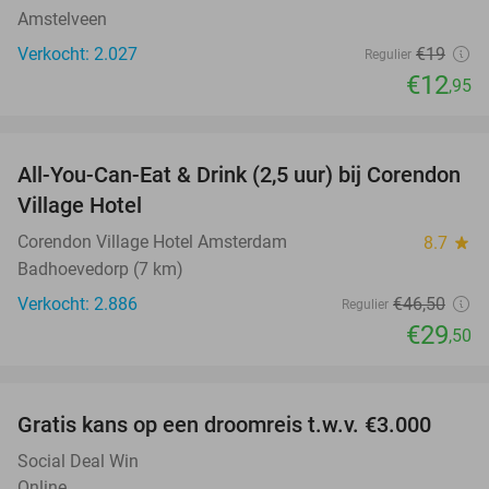
Amstelveen
Verkocht: 2.027
€19
Regulier
€12
,95
favorite_border
All-You-Can-Eat & Drink (2,5 uur) bij Corendon
37%
Village Hotel
Corendon Village Hotel Amsterdam
8.7
star
Badhoevedorp (7 km)
Verkocht: 2.886
€46
,50
Regulier
€29
,50
favorite_border
Gratis kans op een droomreis t.w.v. €3.000
Social Deal Win
Online