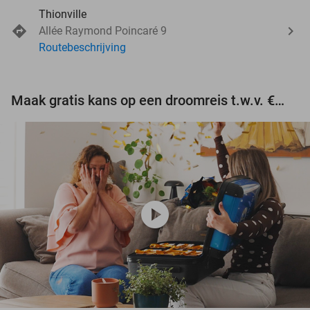
Thionville
Allée Raymond Poincaré 9
Routebeschrijving
Maak gratis kans op een droomreis t.w.v. €3.000!
play_circle