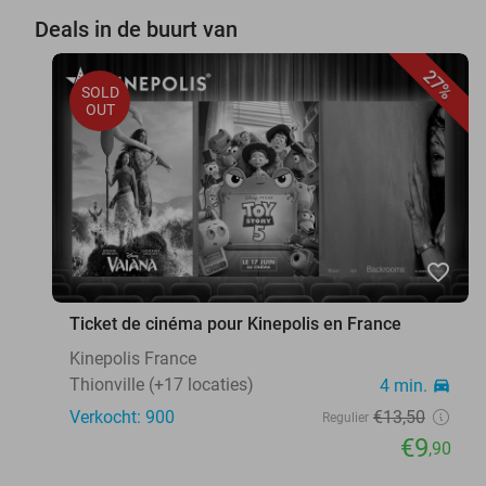
Deals in de buurt van
27%
SOLD
OUT
favorite_border
Ticket de cinéma pour Kinepolis en France
Kinepolis France
Thionville (+17 locaties)
4 min.
directions_car
Verkocht: 900
€13
,50
Regulier
€9
,90