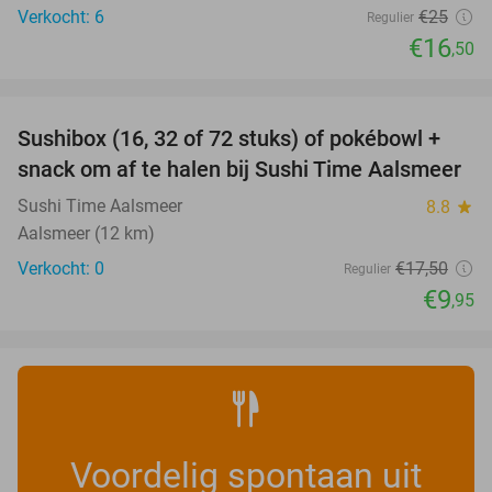
Verkocht: 6
€25
Regulier
€16
,50
favorite_border
Sushibox (16, 32 of 72 stuks) of pokébowl +
43%
NEW
snack om af te halen bij Sushi Time Aalsmeer
TODAY
Sushi Time Aalsmeer
8.8
star
Aalsmeer (12 km)
Verkocht: 0
€17
,50
Regulier
€9
,95
Voordelig spontaan uit