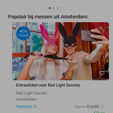
Populair bij mensen uit Amsterdam:
31%
NEW
TODAY
favorite_border
Entreeticket voor Red Light Secrets
Red Light Secrets
Amsterdam
Verkocht: 0
€14
,50
Regulier