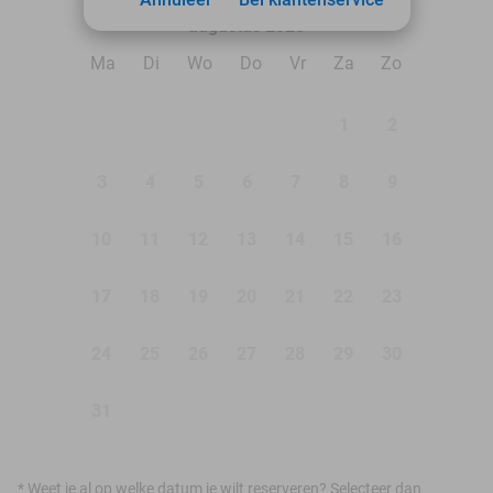
augustus 2026
Ma
Di
Wo
Do
Vr
Za
Zo
1
2
3
4
5
6
7
8
9
10
11
12
13
14
15
16
17
18
19
20
21
22
23
24
25
26
27
28
29
30
31
*
Weet je al op welke datum je wilt reserveren? Selecteer dan