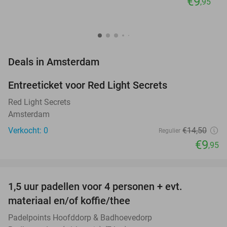
€9
,95
favorite_border
Deals in Amsterdam
Entreeticket voor Red Light Secrets
31%
NEW
TODAY
Red Light Secrets
Amsterdam
Verkocht: 0
€14
,50
Regulier
€9
,95
favorite_border
1,5 uur padellen voor 4 personen + evt.
50%
NEW
materiaal en/of koffie/thee
TODAY
Padelpoints Hoofddorp & Badhoevedorp