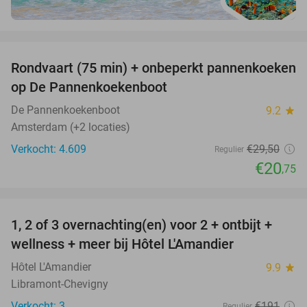
favorite_border
Rondvaart (75 min) + onbeperkt pannenkoeken
30%
op De Pannenkoekenboot
De Pannenkoekenboot
9.2
star
Amsterdam (+2 locaties)
Verkocht: 4.609
€29
,50
Regulier
€20
,75
favorite_border
1, 2 of 3 overnachting(en) voor 2 + ontbijt +
32%
NEW
wellness + meer bij Hôtel L'Amandier
TODAY
Hôtel L'Amandier
9.9
star
Libramont-Chevigny
Verkocht: 3
€191
Regulier