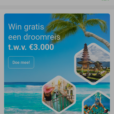
Win gratis
een droomreis
t.w.v. €3.000
Doe mee!