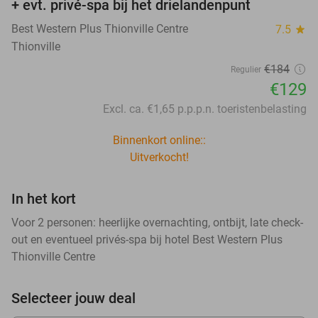
+ evt. privé-spa bij het drielandenpunt
Best Western Plus Thionville Centre
7.5
star
Thionville
€184
Regulier
€129
Excl. ca. €1,65 p.p.p.n. toeristenbelasting
Binnenkort online::
Uitverkocht!
In het kort
Voor 2 personen: heerlijke overnachting, ontbijt, late check-
out en eventueel privés-spa bij hotel Best Western Plus
Thionville Centre
Selecteer jouw deal