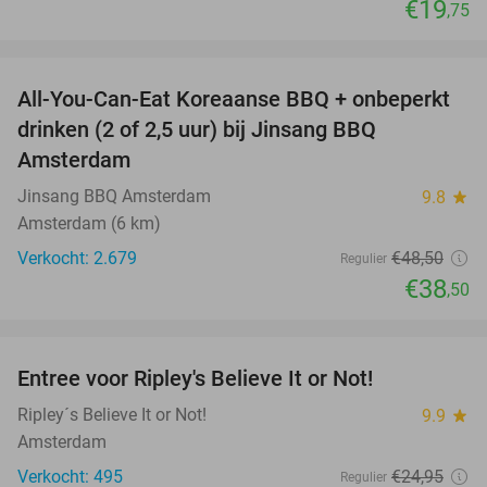
€19
,75
favorite_border
All-You-Can-Eat Koreaanse BBQ + onbeperkt
21%
drinken (2 of 2,5 uur) bij Jinsang BBQ
Amsterdam
Jinsang BBQ Amsterdam
9.8
star
Amsterdam (6 km)
Verkocht: 2.679
€48
,50
Regulier
€38
,50
favorite_border
Entree voor Ripley's Believe It or Not!
56%
Ripley´s Believe It or Not!
9.9
star
Amsterdam
Verkocht: 495
€24
,95
Regulier