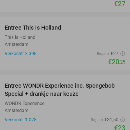
€27
favorite_border
Entree This Is Holland
25%
This Is Holland
Amsterdam
Verkocht: 2.398
€27
Regulier
€20
,25
favorite_border
Entree WONDR Experience inc. Spongebob
27%
Special + drankje naar keuze
WONDR Experience
Amsterdam
Verkocht: 1.028
€31
,50
Regulier
€23