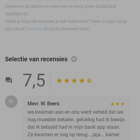
hierboven de datum en reserveer en koop jouw Social Deal
tegelijkertijd.
(Weet je nog niet wanneer je wilt reserveren? Geen zorgen: koop
dan via de ‘
koop nu
’-knop én reserveer later)
Selectie van recensies
info_outlined
7,5
W.
Mevr. W. Beers
we kwamen aan en ons werd verteld dat we
nog moesten betalen. gelukkig had ik bewijs
dat ik betaald had in mijn bank app staan.
Ze kwamen er nog op terug....jaja... kamer