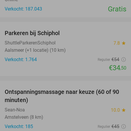
Gratis
Verkocht: 187.043
favorite_border
Parkeren bij Schiphol
36%
ShuttleParkerenSchiphol
7.8
star
Aalsmeer (+1 locatie) (10 km)
Verkocht: 1.764
€54
Regulier
€34
,50
favorite_border
Ontspanningsmassage naar keuze (60 of 90
40%
minuten)
Sean-Noa
10.0
star
Amstelveen (8 km)
Verkocht: 185
€45
Regulier