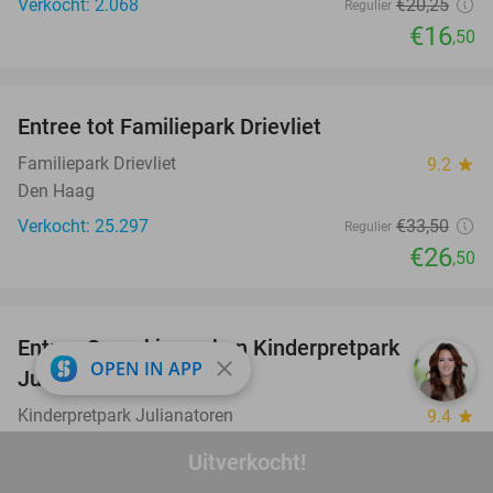
Verkocht: 2.068
€20
,25
Regulier
€16
,50
favorite_border
Entree tot Familiepark Drievliet
21%
Familiepark Drievliet
9.2
star
Den Haag
Verkocht: 25.297
€33
,50
Regulier
€26
,50
favorite_border
Entree Sprookjesweken Kinderpretpark
39%
close
OPEN IN APP
Julianatoren
Kinderpretpark Julianatoren
9.4
star
Apeldoorn
Uitverkocht!
Verkocht: 10.985
€32
,50
Regulier