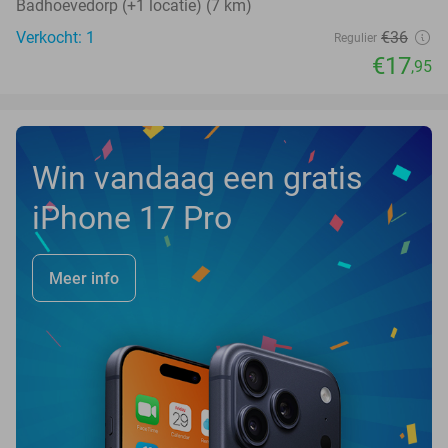
Badhoevedorp (+1 locatie) (7 km)
Verkocht: 1
€36
Regulier
€17
,95
Win vandaag een gratis
iPhone 17 Pro
Meer info