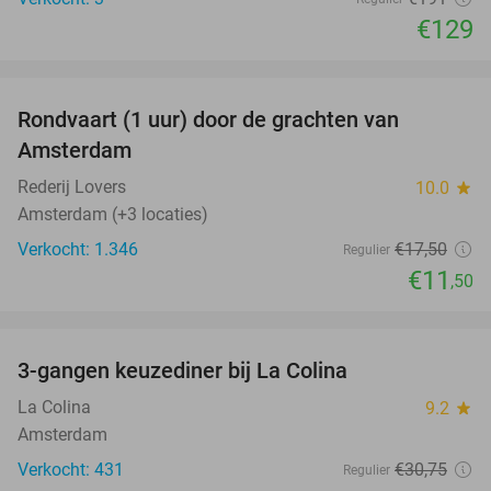
€129
favorite_border
Rondvaart (1 uur) door de grachten van
34%
Amsterdam
Rederij Lovers
10.0
star
Amsterdam (+3 locaties)
Verkocht: 1.346
€17
,50
Regulier
€11
,50
favorite_border
3-gangen keuzediner bij La Colina
36%
La Colina
9.2
star
Amsterdam
Verkocht: 431
€30
,75
Regulier