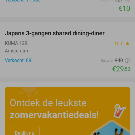
Regulier
€10
favorite_border
Japans 3-gangen shared dining-diner
26%
KUMA 129
10.0
star
Amsterdam
Verkocht: 89
€40
Regulier
€29
,50
Ontdek de leukste
zomervakantiedeals
!
Bekijk nu