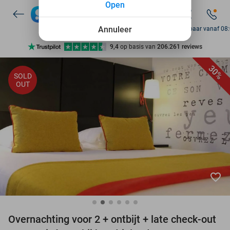
Open
7 dagen per week beschikbaar
10+ miljoen leden
Annuleer
Bereikbaar vanaf 08
9,4
op basis van
206.261 reviews
Ontdek 15.000+ deals
30%
SOLD
7 dagen per week beschikbaar
OUT
10+ miljoen leden
favorite_border
Overnachting voor 2 + ontbijt + late check-out