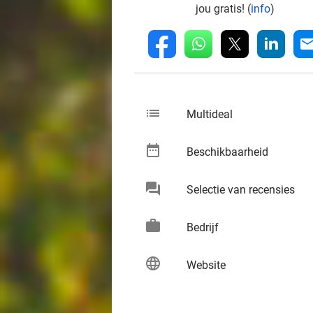
jou gratis! (
info
)
whatsapp
linkedin
fb
mai
list
keybo
Multideal
date_range
keybo
Beschikbaarheid
chat
keybo
Selectie van recensies
work
keybo
Bedrijf
language
keybo
Website