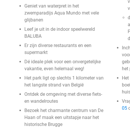
v
Geniet van waterpret in het
zwemparadijs Aqua Mundo met vele
d
glijbanen
a
Leef je uit in de indoor speelwereld
P
BALUBA
Er zijn diverse restaurants en een
Inc
supermarkt
voor
Dé ideale plek voor een onvergetelijke
geb
vakantie, even helemaal weg!
het
Het park ligt op slechts 1 kilometer van
Het 
het langste strand van België
boek
hui
Ontdek de omgeving met diverse fiets-
en wandelroutes
Vra
05
o
Bezoek het charmante centrum van De
Haan of maak een uitstapje naar het
historische Brugge