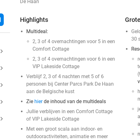
De Haan
l
Highlights
Grote
Multideal:
Gel
30 
2, 3 of 4 overnachtingen voor 5 in een
Comfort Cottage
Res
ard_arrow_right
2, 3 of 4 overnachtingen voor 6 in een
r
VIP Lakeside Cottage
t
ard_arrow_right
(
Verblijf 2, 3 of 4 nachten met 5 of 6
v
personen bij Center Parcs Park De Haan
ard_arrow_right
aan de Belgische kust
h
m
ard_arrow_right
Zie
hier
de inhoud van de multideals
j
Jullie verblijven in een Comfort Cottage
a
ard_arrow_right
of VIP Lakeside Cottage
Met een groot scala aan indoor- en
n
outdooractiviteiten, animatie en meer