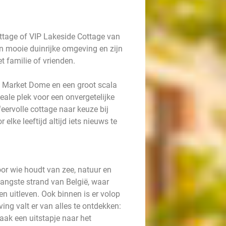
ttage of VIP Lakeside Cottage van
n mooie duinrijke omgeving en zijn
et familie of vrienden.
 Market Dome en een groot scala
deale plek voor een onvergetelijke
feervolle cottage naar keuze bij
elke leeftijd altijd iets nieuws te
or wie houdt van zee, natuur en
 langste strand van België, waar
n uitleven. Ook binnen is er volop
ing valt er van alles te ontdekken:
ak een uitstapje naar het