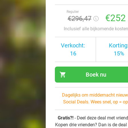
Regulier
€252
€296,47
Inclusief alle bijkomende koste
Verkocht:
Korting
16
15%
shopping_cart
Boek nu
navi
Dagelijks om middernacht nieuw
Social Deals. Wees snel, op = op
Gratis?!
- Deel deze deal met vrien
Kopen drie vrienden? Dan is de deal