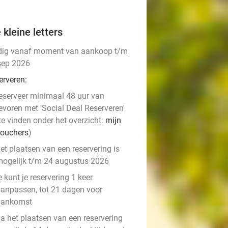
 kleine letters
dig vanaf moment van aankoop t/m
sep 2026
erveren:
eserveer minimaal 48 uur van
evoren met 'Social Deal Reserveren'
te vinden onder het overzicht:
mijn
ouchers
)
et plaatsen van een reservering is
ogelijk t/m 24 augustus 2026
e kunt je reservering 1 keer
anpassen, tot 21 dagen voor
aankomst
a het plaatsen van een reservering