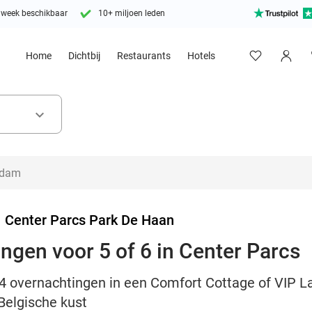
 week beschikbaar
10+ miljoen leden
Home
Dichtbij
Restaurants
Hotels
keyboard_arrow_down
>
Center Parcs Park De Haan
ingen voor 5 of 6 in Center Parcs
f 4 overnachtingen in een Comfort Cottage of VIP L
Belgische kust