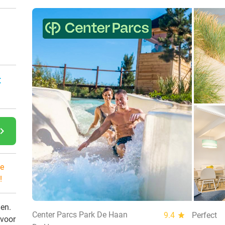
n
:
gate_next
e
!
den.
Center Parcs Park De Haan
9.4
star
Perfect
 voor