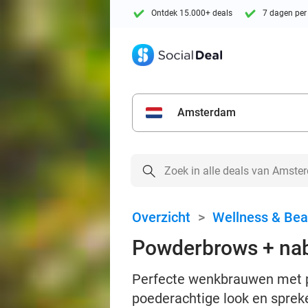
Ontdek 15.000+ deals
7 dagen per
Amsterdam
Overzicht
>
Wellness & Bea
Powderbrows + na
Perfecte wenkbrauwen met p
poederachtige look en sprek