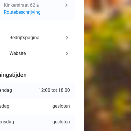
Kinkerstraat 62 a
Routebeschrijving
keyboard_arrow_right
Bedrijfspagina
keyboard_arrow_right
Website
ingstijden
andag
12:00 tot 18:00
sdag
gesloten
ensdag
gesloten