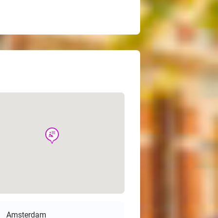
wellness
Amsterdam