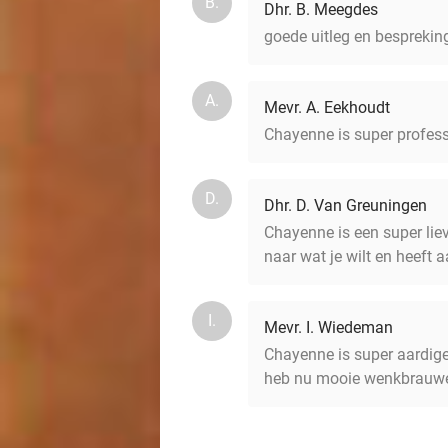
B.
Dhr. B. Meegdes
goede uitleg en besprekin
A.
Mevr. A. Eekhoudt
Chayenne is super professi
D.
Dhr. D. Van Greuningen
Chayenne is een super liev
naar wat je wilt en heeft a
I.
Mevr. I. Wiedeman
Chayenne is super aardige
heb nu mooie wenkbrauw