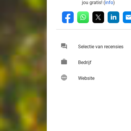
jou gratis! (
info
)
whatsapp
linkedin
fb
mai
chat
keybo
Selectie van recensies
work
keybo
Bedrijf
language
keybo
Website