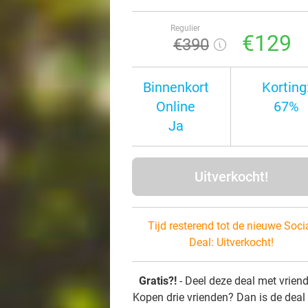
Regulier
€129
€390
Binnenkort
Korting
Online
67%
Ja
Uitverkocht!
Tijd resterend tot de nieuwe Soci
Deal:
Uitverkocht!
Gratis?!
- Deel deze deal met vrien
Kopen drie vrienden? Dan is de deal