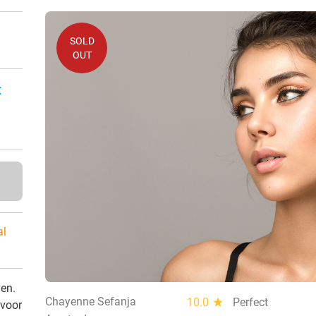
SOLD
OUT
:
al
den.
Chayenne Sefanja
10.0
star
Perfect
 voor