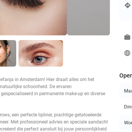
work
language
Open
fanja in Amsterdam! Hier draait alles om het
natuurlijke schoonheid. De ervaren
Ma
 gespecialiseerd in permanente make-up en diverse
Din
ws, een perfecte lipliner, prachtige getatoeëerde
meer. Met professioneel advies en speciale aandacht
Wo
reëerd die perfect aansluit bij jouw persoonlijkheid