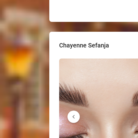
Chayenne Sefanja
chevron_left