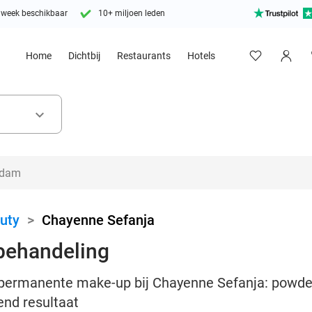
 week beschikbaar
10+ miljoen leden
Home
Dichtbij
Restaurants
Hotels
keyboard_arrow_down
uty
>
Chayenne Sefanja
behandeling
ermanente make-up bij Chayenne Sefanja: powde
end resultaat