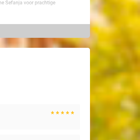
ne Sefanja voor prachtige
ele wijze pigment aangebracht
rauwpoeder hebt ingekleurd. Vooraf
oi zacht, maar sprekend resultaat.
ook, jouw wenkbrauwen komen altijd