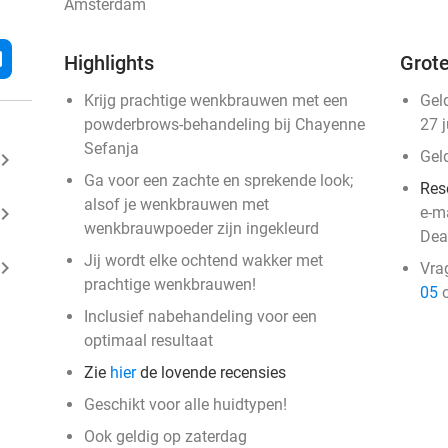
Amsterdam
l
Highlights
Grote
Krijg prachtige wenkbrauwen met een
Gel
powderbrows-behandeling bij Chayenne
27 
Sefanja
Gel
ard_arrow_right
Ga voor een zachte en sprekende look;
Res
alsof je wenkbrauwen met
ard_arrow_right
e-m
wenkbrauwpoeder zijn ingekleurd
Dea
Jij wordt elke ochtend wakker met
ard_arrow_right
Vra
prachtige wenkbrauwen!
05
o
Inclusief nabehandeling voor een
optimaal resultaat
Zie
hier
de lovende recensies
Geschikt voor alle huidtypen!
Ook geldig op zaterdag