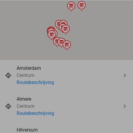
store
store
store
store
store
store
store
store
store
store
store
store
store
store
Amsterdam
Centrum
Routebeschrijving
Almere
Centrum
Routebeschrijving
Hilversum