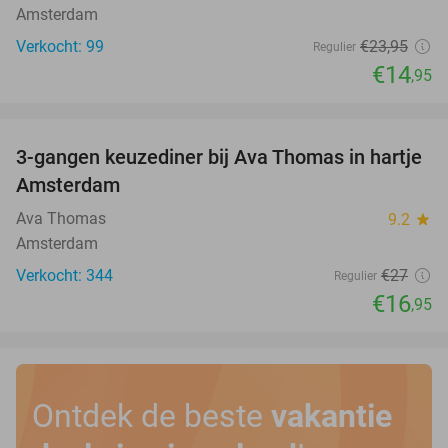
Amsterdam
Verkocht: 99
€23
,95
Regulier
€14
,95
favorite_border
3-gangen keuzediner bij Ava Thomas in hartje
37%
Amsterdam
Ava Thomas
9.2
star
Amsterdam
Verkocht: 344
€27
Regulier
€16
,95
Ontdek de beste
vakantie