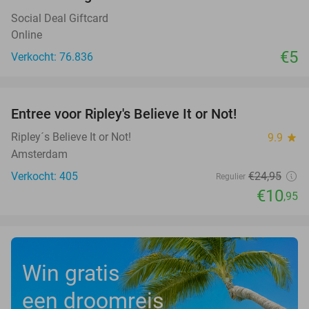
Social Deal Giftcard
Online
€5
Verkocht: 76.836
favorite_border
Entree voor Ripley's Believe It or Not!
56%
Ripley´s Believe It or Not!
9.9
star
Amsterdam
Verkocht: 405
€24
,95
Regulier
€10
,95
Win gratis
een droomreis