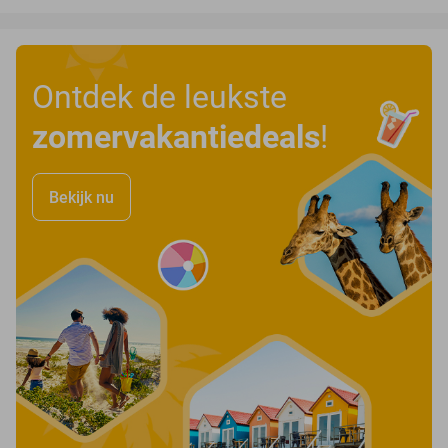
Ontdek de leukste
zomervakantiedeals
!
Bekijk nu