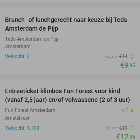
favorite_border
Brunch- of lunchgerecht naar keuze bij Teds
29%
NEW
Amsterdam de Pijp
TODAY
Teds Amsterdam de Pijp
Amsterdam
Verkocht: 3
€14
Regulier
€9
,95
favorite_border
Entreeticket klimbos Fun Forest voor kind
32%
(vanaf 2,5 jaar) en/of volwassene (2 of 3 uur)
Fun Forest Amsterdam
9.7
star
Amstelveen
Verkocht: 1.799
€19
Regulier
€12
,95