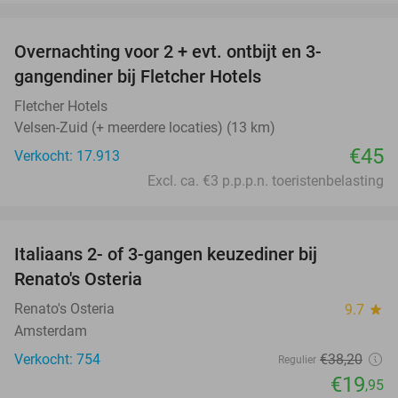
favorite_border
Overnachting voor 2 + evt. ontbijt en 3-
gangendiner bij Fletcher Hotels
Fletcher Hotels
Velsen-Zuid (+ meerdere locaties) (13 km)
€45
Verkocht: 17.913
Excl. ca. €3 p.p.p.n. toeristenbelasting
favorite_border
Italiaans 2- of 3-gangen keuzediner bij
48%
Renato's Osteria
Renato's Osteria
9.7
star
Amsterdam
Verkocht: 754
€38
,20
Regulier
€19
,95