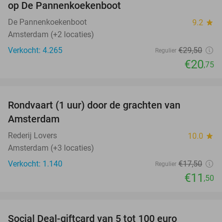
op De Pannenkoekenboot
De Pannenkoekenboot
9.2
star
Amsterdam (+2 locaties)
Verkocht: 4.265
€29
,50
Regulier
€20
,75
favorite_border
Rondvaart (1 uur) door de grachten van
34%
Amsterdam
Rederij Lovers
10.0
star
Amsterdam (+3 locaties)
Verkocht: 1.140
€17
,50
Regulier
€11
,50
favorite_border
Social Deal-giftcard van 5 tot 100 euro