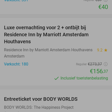
Regulier
€40
favorite_border
Luxe overnachting voor 2 + ontbijt bij
43%
Residence Inn by Marriott Amsterdam
Houthavens
Residence Inn by Marriott Amsterdam Houthavens
9.2
star
Amsterdam
Verkocht: 180
€273
,37
Regulier
€156
,37
Inclusief toeristenbelasting
favorite_border
Entreeticket voor BODY WORLDS
50%
BODY WORLDS: The Happiness Project