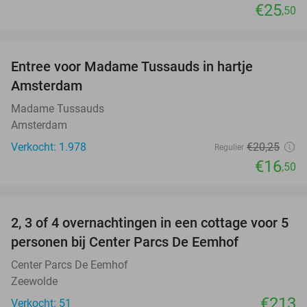
€25
,50
favorite_border
Entree voor Madame Tussauds in hartje
19%
Amsterdam
Madame Tussauds
Amsterdam
Verkocht: 1.978
€20
,25
Regulier
€16
,50
favorite_border
2, 3 of 4 overnachtingen in een cottage voor 5
personen bij Center Parcs De Eemhof
Center Parcs De Eemhof
Zeewolde
€213
Verkocht: 51