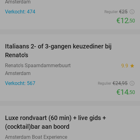
Amsterdam
Verkocht: 474
€25
Regulier
€12
,50
favorite_border
Italiaans 2- of 3-gangen keuzediner bij
42%
Renato's
Renato's Spaarndammerbuurt
9.9
star
Amsterdam
Verkocht: 567
€24
,95
Regulier
€14
,50
favorite_border
Luxe rondvaart (60 min) + live gids +
38%
(cocktail)bar aan boord
Amsterdam Boat Experience