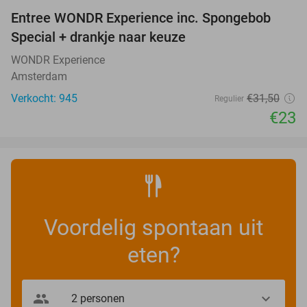
Entree WONDR Experience inc. Spongebob
27%
Special + drankje naar keuze
WONDR Experience
Amsterdam
Verkocht: 945
€31
,50
Regulier
€23
Voordelig spontaan uit
eten?