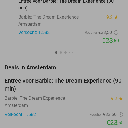
Entree voor Barbie: The Dream Experience (90
min)
Barbie: The Dream Experience
9.2
star
Amsterdam
Verkocht: 1.582
€33
,50
Regulier
€23
,50
favorite_border
Deals in Amsterdam
Entree voor Barbie: The Dream Experience (90
30%
min)
Barbie: The Dream Experience
9.2
star
Amsterdam
Verkocht: 1.582
€33
,50
Regulier
€23
,50