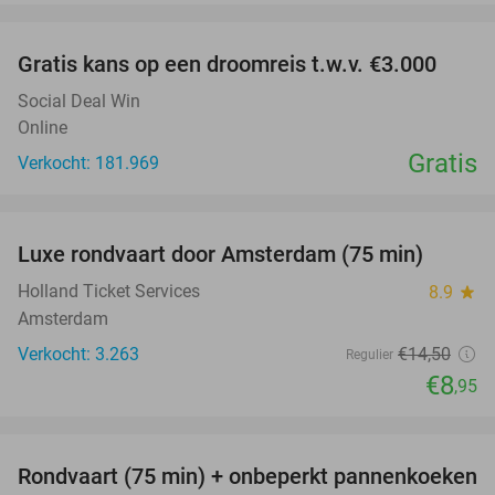
favorite_border
Gratis kans op een droomreis t.w.v. €3.000
Social Deal Win
Online
Gratis
Verkocht: 181.969
favorite_border
Luxe rondvaart door Amsterdam (75 min)
38%
Holland Ticket Services
8.9
star
Amsterdam
Verkocht: 3.263
€14
,50
Regulier
€8
,95
favorite_border
Rondvaart (75 min) + onbeperkt pannenkoeken
30%