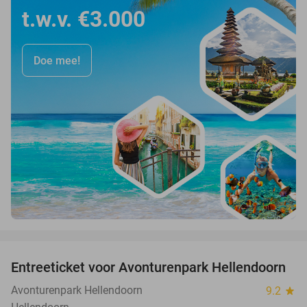
t.w.v. €3.000
Doe mee!
favorite_border
Entreeticket voor Avonturenpark Hellendoorn
41%
Avonturenpark Hellendoorn
9.2
star