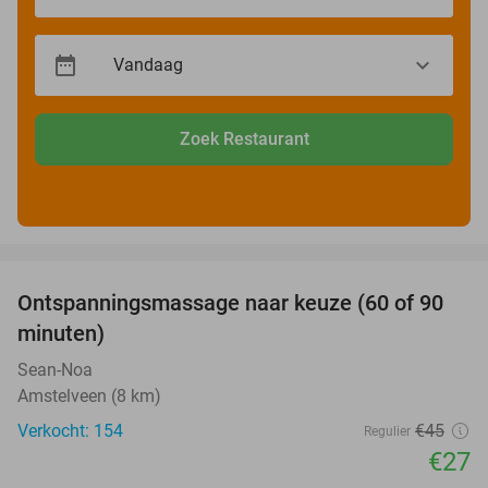
Zoek Restaurant
favorite_border
Ontspanningsmassage naar keuze (60 of 90
40%
minuten)
Sean-Noa
Amstelveen (8 km)
Verkocht: 154
€45
Regulier
€27