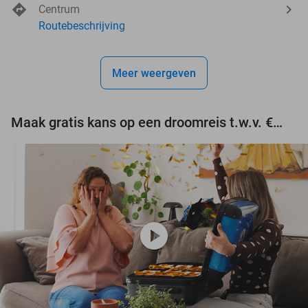
Centrum
Routebeschrijving
Meer weergeven
Maak gratis kans op een droomreis t.w.v. €3.000!
play_circle