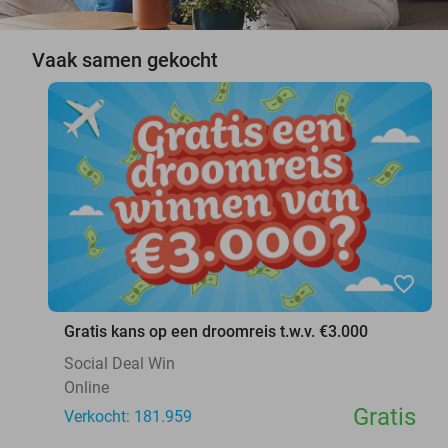
Vaak samen gekocht
favorite_border
Gratis kans op een droomreis t.w.v. €3.000
Social Deal Win
Online
Gratis
Verkocht: 181.959