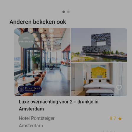
Anderen bekeken ook
favorite_border
Luxe overnachting voor 2 + drankje in
Amsterdam
Hotel Pontsteiger
8.7
star
Amsterdam