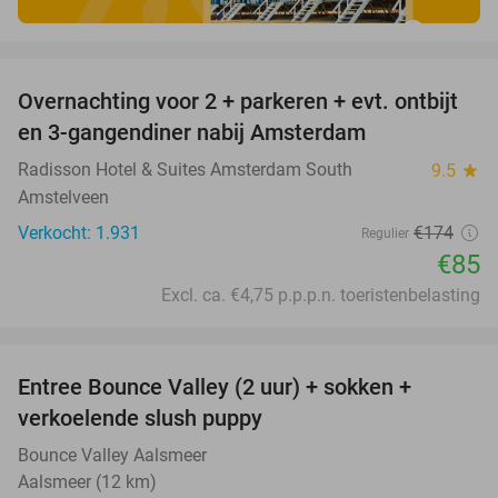
favorite_border
Overnachting voor 2 + parkeren + evt. ontbijt
51%
en 3-gangendiner nabij Amsterdam
Radisson Hotel & Suites Amsterdam South
9.5
star
Amstelveen
Verkocht: 1.931
€174
Regulier
€85
Excl. ca. €4,75 p.p.p.n. toeristenbelasting
favorite_border
Entree Bounce Valley (2 uur) + sokken +
46%
verkoelende slush puppy
Bounce Valley Aalsmeer
Aalsmeer (12 km)