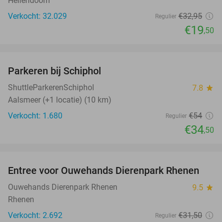
Hellendoorn
Verkocht: 32.029
€32
,95
Regulier
€19
,50
favorite_border
Parkeren bij Schiphol
36%
ShuttleParkerenSchiphol
7.8
star
Aalsmeer (+1 locatie) (10 km)
Verkocht: 1.680
€54
Regulier
€34
,50
favorite_border
Entree voor Ouwehands Dierenpark Rhenen
19%
Ouwehands Dierenpark Rhenen
9.5
star
Rhenen
Verkocht: 2.692
€31
,50
Regulier