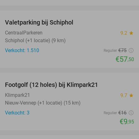
favorite_border
Valetparking bij Schiphol
23%
CentraalParkeren
9.2
star
Schiphol (+1 locatie) (9 km)
Verkocht: 1.510
€75
Regulier
€57
,50
favorite_border
Footgolf (12 holes) bij Klimpark21
38%
NEW
TODAY
Klimpark21
9.7
star
Nieuw-Vennep (+1 locatie) (15 km)
Verkocht: 3
€16
Regulier
€9
,95
favorite_border