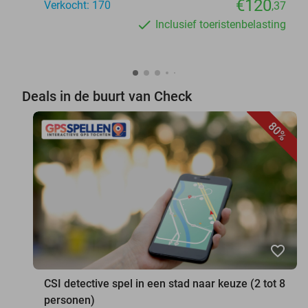
€120
Verkocht: 170
,37
Inclusief toeristenbelasting
Deals in de buurt van Check
80%
favorite_border
CSI detective spel in een stad naar keuze (2 tot 8
personen)