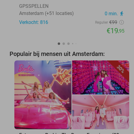
GPSSPELLEN
Amsterdam (+51 locaties)
0 min.
directions_walk
Verkocht: 816
€99
Regulier
€19
,95
Populair bij mensen uit Amsterdam:
30%
favorite_border