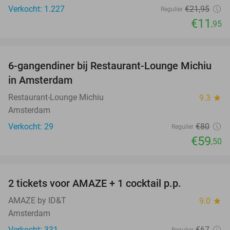
Verkocht: 1.227
€21
,95
Regulier
€11
,95
favorite_border
6-gangendiner bij Restaurant-Lounge Michiu
26%
in Amsterdam
Restaurant-Lounge Michiu
9.3
star
Amsterdam
Verkocht: 29
€80
Regulier
€59
,50
favorite_border
2 tickets voor AMAZE + 1 cocktail p.p.
40%
AMAZE by ID&T
9.0
star
Amsterdam
Verkocht: 331
€67