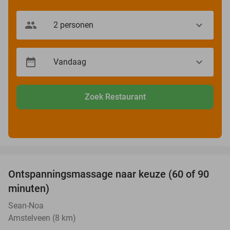
Zoek Restaurant
favorite_border
Ontspanningsmassage naar keuze (60 of 90
40%
minuten)
Sean-Noa
Amstelveen (8 km)