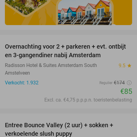
favorite_border
Overnachting voor 2 + parkeren + evt. ontbijt
51%
en 3-gangendiner nabij Amsterdam
Radisson Hotel & Suites Amsterdam South
9.5
star
Amstelveen
Verkocht: 1.932
€174
Regulier
€85
Excl. ca. €4,75 p.p.p.n. toeristenbelasting
favorite_border
Entree Bounce Valley (2 uur) + sokken +
46%
verkoelende slush puppy