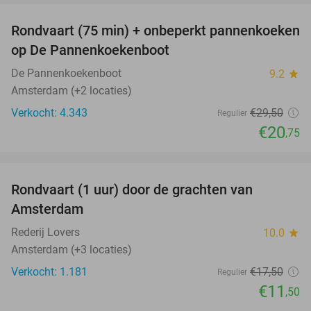
Rondvaart (75 min) + onbeperkt pannenkoeken
30%
op De Pannenkoekenboot
De Pannenkoekenboot
9.2
star
Amsterdam (+2 locaties)
Verkocht: 4.343
€29
,50
Regulier
€20
,75
favorite_border
Rondvaart (1 uur) door de grachten van
34%
Amsterdam
Rederij Lovers
10.0
star
Amsterdam (+3 locaties)
Verkocht: 1.181
€17
,50
Regulier
€11
,50