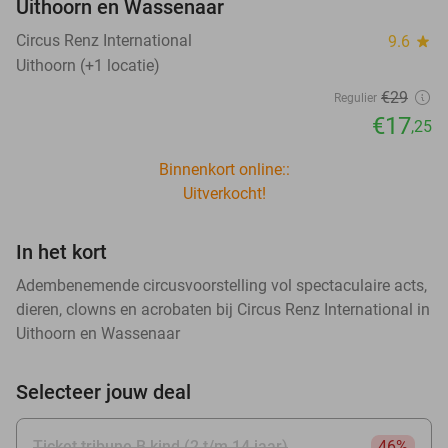
Uithoorn en Wassenaar
Circus Renz International
9.6
star
Uithoorn (+1 locatie)
€29
Regulier
€17
,25
Binnenkort online::
Uitverkocht!
In het kort
Adembenemende circusvoorstelling vol spectaculaire acts,
dieren, clowns en acrobaten bij Circus Renz International in
Uithoorn en Wassenaar
Selecteer jouw deal
Ticket tribune B kind (2 t/m 14 jaar)
46%