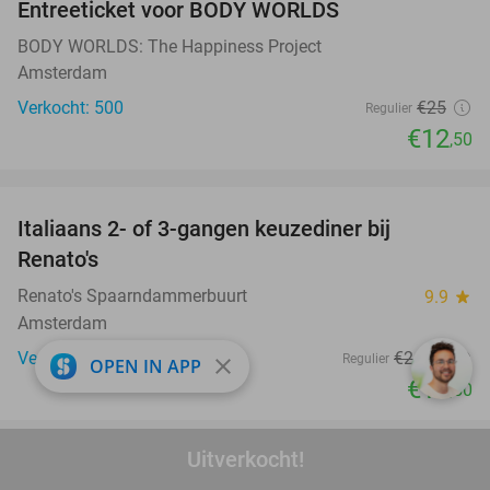
Entreeticket voor BODY WORLDS
50%
BODY WORLDS: The Happiness Project
Amsterdam
Verkocht: 500
€25
Regulier
€12
,50
favorite_border
Italiaans 2- of 3-gangen keuzediner bij
42%
Renato's
Renato's Spaarndammerbuurt
9.9
star
Amsterdam
Verkocht: 567
€24
,95
Regulier
close
OPEN IN APP
€14
,50
favorite_border
Uitverkocht!
Luxe rondvaart (60 min) + live gids +
38%