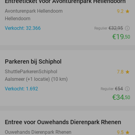
Entreeticket voor Avonturenpark Hellendoorn
41%
Avonturenpark Hellendoorn
9.2
star
Hellendoorn
Verkocht: 32.366
€32
,95
Regulier
€19
,50
favorite_border
Parkeren bij Schiphol
36%
ShuttleParkerenSchiphol
7.8
star
Aalsmeer (+1 locatie) (10 km)
Verkocht: 1.692
€54
Regulier
€34
,50
favorite_border
Entree voor Ouwehands Dierenpark Rhenen
19%
Ouwehands Dierenpark Rhenen
9.5
star