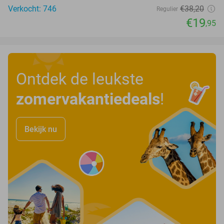
Verkocht: 746
€38
,20
Regulier
€19
,95
Ontdek de leukste
zomervakantiedeals
!
Bekijk nu