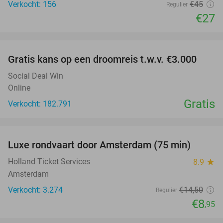
Verkocht: 156
€45
Regulier
€27
favorite_border
Gratis kans op een droomreis t.w.v. €3.000
Social Deal Win
Online
Gratis
Verkocht: 182.791
favorite_border
Luxe rondvaart door Amsterdam (75 min)
38%
Holland Ticket Services
8.9
star
Amsterdam
Verkocht: 3.274
€14
,50
Regulier
€8
,95
favorite_border