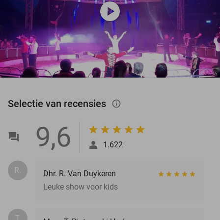
play_circle
Selectie van recensies
info_outlined
9,6
1.622
R.
Dhr. R. Van Duykeren
Leuke show voor kids
T.