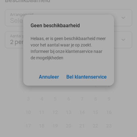
Arrangement
Selecteer jouw deal
Geen beschikbaarheid
Aantal personen:
Helaas, er is geen beschikbaarheid meer
2 personen
voor het aantal waar je op zoekt.
Informeer bij onze klantenservice naar
de mogelijkheden
augustus 2026
Ma
Di
Wo
Do
Vr
Za
Zo
Annuleer
Bel klantenservice
1
2
3
4
5
6
7
8
9
10
11
12
13
14
15
16
17
18
19
20
21
22
23