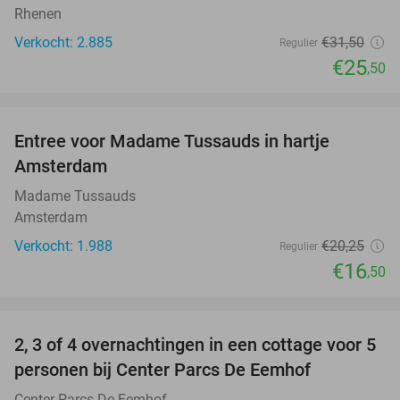
Rhenen
Verkocht: 2.885
€31
,50
Regulier
€25
,50
favorite_border
Entree voor Madame Tussauds in hartje
19%
Amsterdam
Madame Tussauds
Amsterdam
Verkocht: 1.988
€20
,25
Regulier
€16
,50
favorite_border
2, 3 of 4 overnachtingen in een cottage voor 5
personen bij Center Parcs De Eemhof
Center Parcs De Eemhof