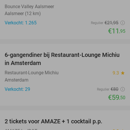
Bounce Valley Aalsmeer
Aalsmeer (12 km)
Verkocht: 1.265
€21
,95
Regulier
€11
,95
favorite_border
6-gangendiner bij Restaurant-Lounge Michiu
26%
in Amsterdam
Restaurant-Lounge Michiu
9.3
star
Amsterdam
Verkocht: 29
€80
Regulier
€59
,50
favorite_border
2 tickets voor AMAZE + 1 cocktail p.p.
40%