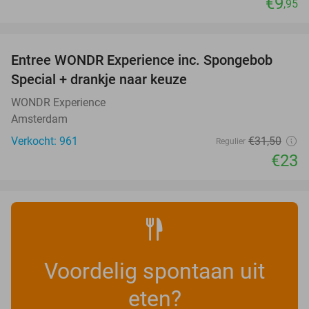
€9
,95
favorite_border
Entree WONDR Experience inc. Spongebob
27%
Special + drankje naar keuze
WONDR Experience
Amsterdam
Verkocht: 961
€31
,50
Regulier
€23
Voordelig spontaan uit
eten?