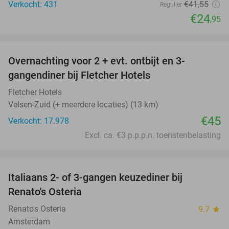
Verkocht: 431
€41
,55
Regulier
€24
,95
favorite_border
Overnachting voor 2 + evt. ontbijt en 3-
gangendiner bij Fletcher Hotels
Fletcher Hotels
Velsen-Zuid (+ meerdere locaties) (13 km)
€45
Verkocht: 17.978
Excl. ca. €3 p.p.p.n. toeristenbelasting
favorite_border
Italiaans 2- of 3-gangen keuzediner bij
48%
Renato's Osteria
Renato's Osteria
9.7
star
Amsterdam