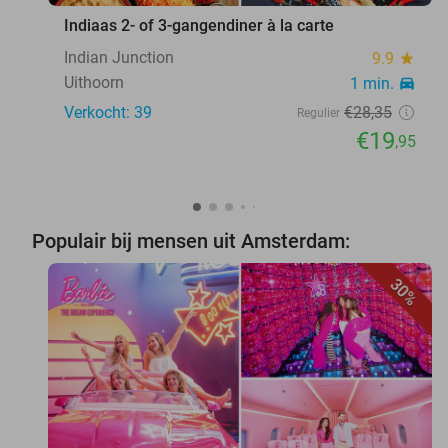
Indiaas 2- of 3-gangendiner à la carte
Indian Junction
9.9
star
Uithoorn
1 min.
directions_car
Verkocht: 39
€28
,35
Regulier
€19
,95
Populair bij mensen uit Amsterdam:
30%