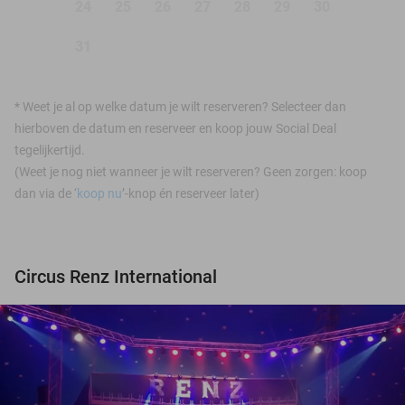
24
25
26
27
28
29
30
31
*
Weet je al op welke datum je wilt reserveren? Selecteer dan
hierboven de datum en reserveer en koop jouw Social Deal
tegelijkertijd.
(Weet je nog niet wanneer je wilt reserveren? Geen zorgen: koop
dan via de ‘
koop nu
’-knop én reserveer later)
Circus Renz International