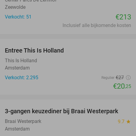
Zeewolde
€213
Verkocht: 51
Inclusief alle bijkomende kosten
favorite_border
Entree This Is Holland
25%
This Is Holland
Amsterdam
Verkocht: 2.295
€27
Regulier
€20
,25
favorite_border
3-gangen keuzediner bij Braai Westerpark
40%
Braai Westerpark
9.7
star
Amsterdam