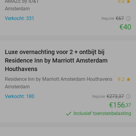
AMAZE by ID&T
9.0
star
Amsterdam
Verkocht: 331
€67
Regulier
€40
favorite_border
Luxe overnachting voor 2 + ontbijt bij
43%
Residence Inn by Marriott Amsterdam
Houthavens
Residence Inn by Marriott Amsterdam Houthavens
9.2
star
Amsterdam
Verkocht: 180
€273
,37
Regulier
€156
,37
Inclusief toeristenbelasting
favorite_border