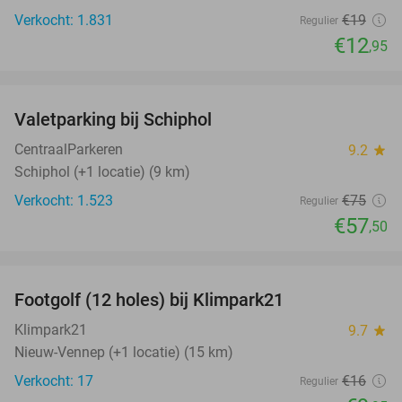
Verkocht: 1.831
€19
Regulier
€12
,95
favorite_border
Valetparking bij Schiphol
23%
CentraalParkeren
9.2
star
Schiphol (+1 locatie) (9 km)
Verkocht: 1.523
€75
Regulier
€57
,50
favorite_border
Footgolf (12 holes) bij Klimpark21
38%
NEW
TODAY
Klimpark21
9.7
star
Nieuw-Vennep (+1 locatie) (15 km)
Verkocht: 17
€16
Regulier