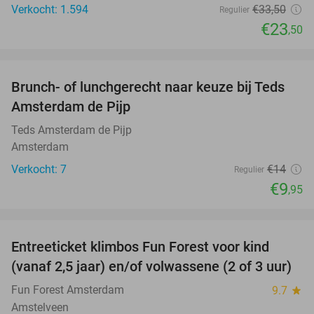
Verkocht: 1.594
€33
,50
Regulier
€23
,50
favorite_border
Brunch- of lunchgerecht naar keuze bij Teds
29%
NEW
Amsterdam de Pijp
TODAY
Teds Amsterdam de Pijp
Amsterdam
Verkocht: 7
€14
Regulier
€9
,95
favorite_border
Entreeticket klimbos Fun Forest voor kind
32%
(vanaf 2,5 jaar) en/of volwassene (2 of 3 uur)
Fun Forest Amsterdam
9.7
star
Amstelveen