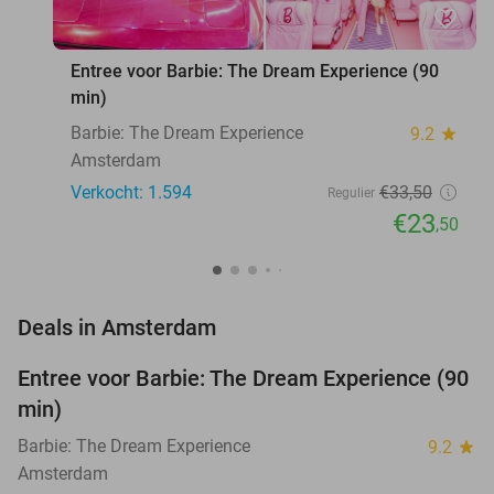
favorite_border
Entree voor Barbie: The Dream Experience (90
min)
Barbie: The Dream Experience
9.2
star
Amsterdam
Verkocht: 1.594
€33
,50
Regulier
€23
,50
favorite_border
Deals in Amsterdam
Entree voor Barbie: The Dream Experience (90
30%
min)
Barbie: The Dream Experience
9.2
star
Amsterdam