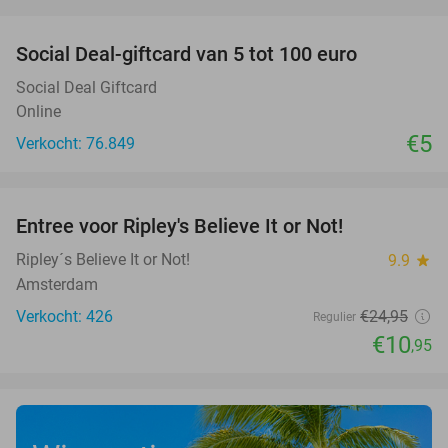
favorite_border
Social Deal-giftcard van 5 tot 100 euro
Social Deal Giftcard
Online
€5
Verkocht: 76.849
favorite_border
Entree voor Ripley's Believe It or Not!
56%
Ripley´s Believe It or Not!
9.9
star
Amsterdam
Verkocht: 426
€24
,95
Regulier
€10
,95