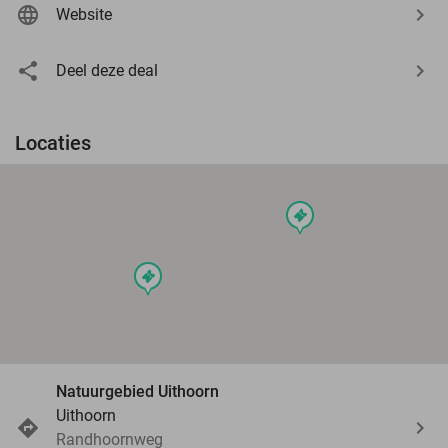
Website
Deel deze deal
Locaties
events
events
Natuurgebied Uithoorn
Uithoorn
Randhoornweg