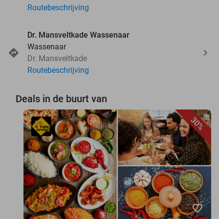
Routebeschrijving
Dr. Mansveltkade Wassenaar
Wassenaar
Dr. Mansveltkade
Routebeschrijving
Deals in de buurt van
30%
favorite_border