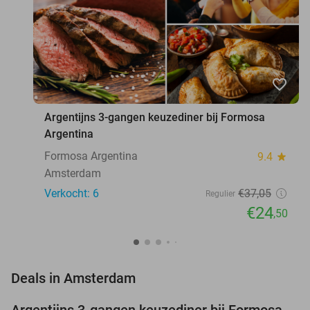
favorite_border
Argentijns 3-gangen keuzediner bij Formosa
Argentina
Formosa Argentina
9.4
star
Amsterdam
Verkocht: 6
€37
,05
Regulier
€24
,50
favorite_border
Deals in Amsterdam