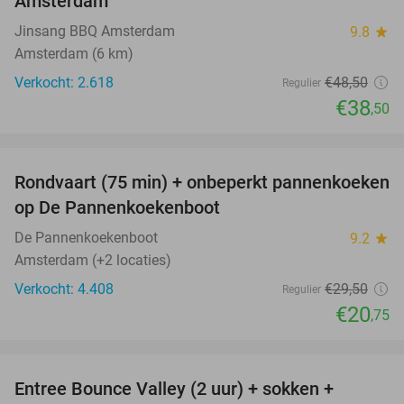
Amsterdam
Jinsang BBQ Amsterdam
9.8
star
Amsterdam (6 km)
Verkocht: 2.618
€48
,50
Regulier
€38
,50
favorite_border
Rondvaart (75 min) + onbeperkt pannenkoeken
30%
op De Pannenkoekenboot
De Pannenkoekenboot
9.2
star
Amsterdam (+2 locaties)
Verkocht: 4.408
€29
,50
Regulier
€20
,75
favorite_border
Entree Bounce Valley (2 uur) + sokken +
46%