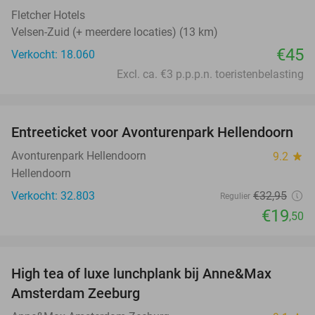
Fletcher Hotels
Velsen-Zuid (+ meerdere locaties) (13 km)
€45
Verkocht: 18.060
Excl. ca. €3 p.p.p.n. toeristenbelasting
favorite_border
Entreeticket voor Avonturenpark Hellendoorn
41%
Avonturenpark Hellendoorn
9.2
star
Hellendoorn
Verkocht: 32.803
€32
,95
Regulier
€19
,50
favorite_border
High tea of luxe lunchplank bij Anne&Max
36%
Amsterdam Zeeburg