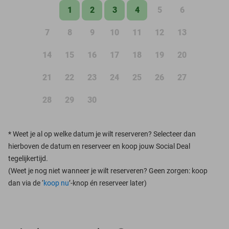
1
2
3
4
5
6
7
8
9
10
11
12
13
14
15
16
17
18
19
20
21
22
23
24
25
26
27
28
29
30
*
Weet je al op welke datum je wilt reserveren? Selecteer dan
hierboven de datum en reserveer en koop jouw Social Deal
tegelijkertijd.
(Weet je nog niet wanneer je wilt reserveren? Geen zorgen: koop
dan via de ‘
koop nu
’-knop én reserveer later)