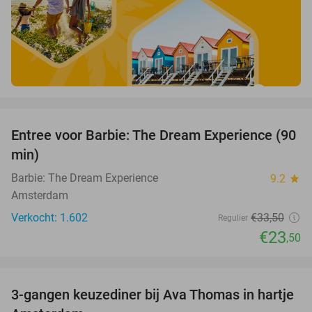
favorite_border
Entree voor Barbie: The Dream Experience (90
30%
min)
Barbie: The Dream Experience
9.2
star
Amsterdam
Verkocht: 1.602
€33
,50
Regulier
€23
,50
favorite_border
3-gangen keuzediner bij Ava Thomas in hartje
37%