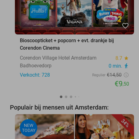
favorite_border
Bioscoopticket + popcorn + evt. drankje bij
Corendon Cinema
Corendon Village Hotel Amsterdam
8.7
star
Badhoevedorp
0 min.
directions_walk
Verkocht: 728
€14
,50
Regulier
€9
,50
Populair bij mensen uit Amsterdam:
34%
NEW
TODAY