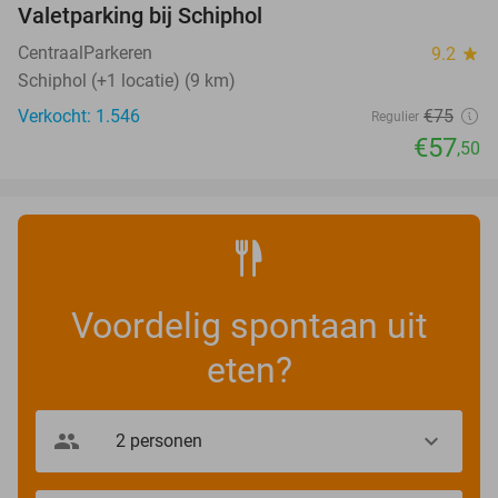
Valetparking bij Schiphol
23%
CentraalParkeren
9.2
star
Schiphol (+1 locatie) (9 km)
Verkocht: 1.546
€75
Regulier
€57
,50
Voordelig spontaan uit
eten?