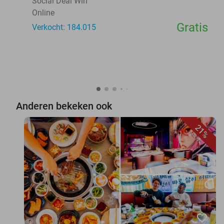
Social Deal Win
Online
Gratis
Verkocht: 184.015
Anderen bekeken ook
21%
favorite_border