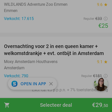
WILDLANDS Adventure Zoo Emmen
9.6
star
Emmen
Verkocht: 17.615
€33
Regulier
€25
favorite_border
Overnachting voor 2 in een queen kamer +
51%
welkomstdrankje + evt. ontbijt in Amsterdam
Moxy Amsterdam Houthavens
9.1
star
Amsterdam
Verkocht: 790
€181
Regulier
€89
close
OPEN IN APP
Excl. ca. €3 p.p.p.n. + 7% toeristenbelasting
favorite_border
€29
shopping_cart
Selecteer deal
,50
Entree Walibi Holland