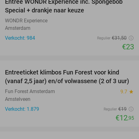
Entree WONDR Experience inc. Spongebob
27%
Special + drankje naar keuze
WONDR Experience
Amsterdam
Verkocht: 984
€31
,50
Regulier
€23
favorite_border
Entreeticket klimbos Fun Forest voor kind
32%
(vanaf 2,5 jaar) en/of volwassene (2 of 3 uur)
Fun Forest Amsterdam
9.7
star
Amstelveen
Verkocht: 1.879
€19
Regulier
€12
,95
favorite_border