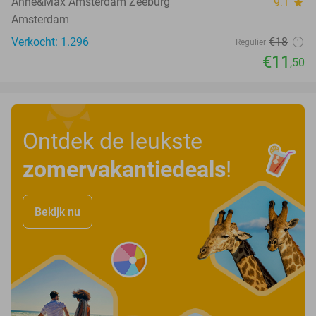
Anne&Max Amsterdam Zeeburg
9.1
star
Amsterdam
Verkocht: 1.296
€18
Regulier
€11
,50
Ontdek de leukste
zomervakantiedeals
!
Bekijk nu