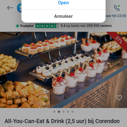
Open
7 dagen per week beschikbaar
10+ miljoen leden
Annuleer
Bereikbaar tot 23:00
9,4
op basis van
205.993 reviews
Ontdek 15.000+ deals
37%
7 dagen per week beschikbaar
10+ miljoen leden
favorite_border
All-You-Can-Eat & Drink (2,5 uur) bij Corendon