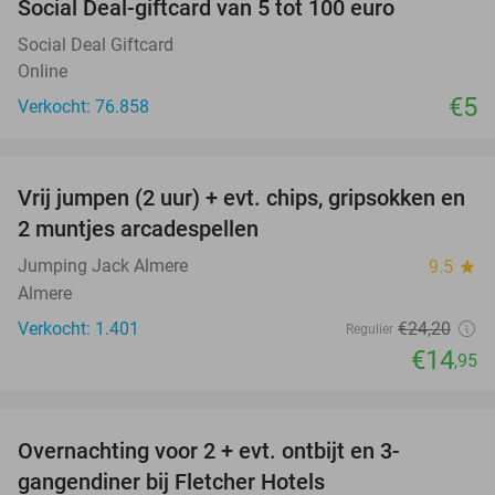
Social Deal-giftcard van 5 tot 100 euro
Social Deal Giftcard
Online
€5
Verkocht: 76.858
favorite_border
Vrij jumpen (2 uur) + evt. chips, gripsokken en
38%
2 muntjes arcadespellen
Jumping Jack Almere
9.5
star
Almere
Verkocht: 1.401
€24
,20
Regulier
€14
,95
favorite_border
Overnachting voor 2 + evt. ontbijt en 3-
gangendiner bij Fletcher Hotels