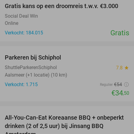
Gratis kans op een droomreis t.w.v. €3.000
Social Deal Win
Online
Gratis
Verkocht: 184.015
favorite_border
Parkeren bij Schiphol
36%
ShuttleParkerenSchiphol
7.8
star
Aalsmeer (+1 locatie) (10 km)
Verkocht: 1.715
€54
Regulier
€34
,50
favorite_border
All-You-Can-Eat Koreaanse BBQ + onbeperkt
21%
drinken (2 of 2,5 uur) bij Jinsang BBQ