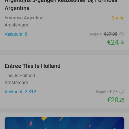
Argentijns 3-gangen keuzediner bij Formosa
34%
NEW
Argentina
TODAY
Formosa Argentina
9.4
star
Amsterdam
Verkocht: 6
€37
,05
Regulier
€24
,50
favorite_border
Entree This Is Holland
25%
This Is Holland
Amsterdam
Verkocht: 2.312
€27
Regulier
€20
,25