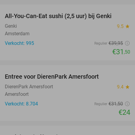
favorite_border
All-You-Can-Eat sushi (2,5 uur) bij Genki
21%
Genki
9.5
star
Amsterdam
Verkocht: 995
€39
,95
Regulier
€31
,50
favorite_border
Entree voor DierenPark Amersfoort
24%
DierenPark Amersfoort
9.4
star
Amersfoort
Verkocht: 8.704
€31
,50
Regulier
€24
favorite_border