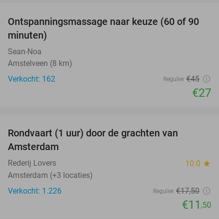
Ontspanningsmassage naar keuze (60 of 90
40%
minuten)
Sean-Noa
Amstelveen (8 km)
Verkocht: 162
€45
Regulier
€27
favorite_border
Rondvaart (1 uur) door de grachten van
34%
Amsterdam
Rederij Lovers
10.0
star
Amsterdam (+3 locaties)
Verkocht: 1.226
€17
,50
Regulier
€11
,50