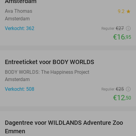
Amsterdam
Ava Thomas
9.2
star
Amsterdam
Verkocht: 362
€27
Regulier
€16
,95
favorite_border
Entreeticket voor BODY WORLDS
50%
BODY WORLDS: The Happiness Project
Amsterdam
Verkocht: 508
€25
Regulier
€12
,50
favorite_border
Dagentree voor WILDLANDS Adventure Zoo
24%
Emmen