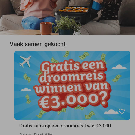
Vaak samen gekocht
favorite_border
Gratis kans op een droomreis t.w.v. €3.000