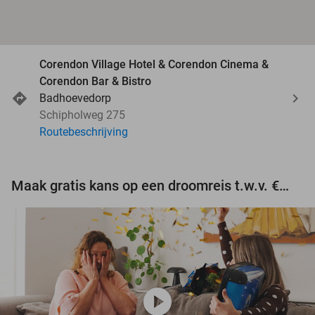
Corendon Village Hotel & Corendon Cinema &
Corendon Bar & Bistro
Badhoevedorp
Schipholweg 275
Routebeschrijving
Maak gratis kans op een droomreis t.w.v. €3.000!
play_circle