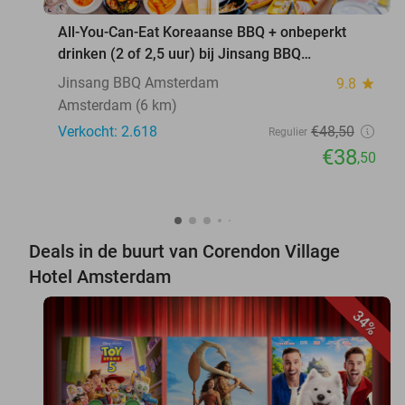
All-You-Can-Eat Koreaanse BBQ + onbeperkt
drinken (2 of 2,5 uur) bij Jinsang BBQ
Amsterdam
Jinsang BBQ Amsterdam
9.8
star
Amsterdam (6 km)
Verkocht: 2.618
€48
,50
Regulier
€38
,50
Deals in de buurt van Corendon Village
Hotel Amsterdam
34%