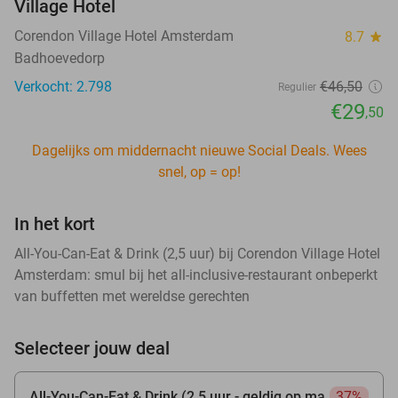
Village Hotel
Corendon Village Hotel Amsterdam
8.7
star
Badhoevedorp
Verkocht: 2.798
€46
,50
Regulier
€29
,50
Dagelijks om middernacht nieuwe Social Deals. Wees
snel, op = op!
In het kort
All-You-Can-Eat & Drink (2,5 uur) bij Corendon Village Hotel
Amsterdam: smul bij het all-inclusive-restaurant onbeperkt
van buffetten met wereldse gerechten
Selecteer jouw deal
All-You-Can-Eat & Drink (2,5 uur - geldig op ma
37%