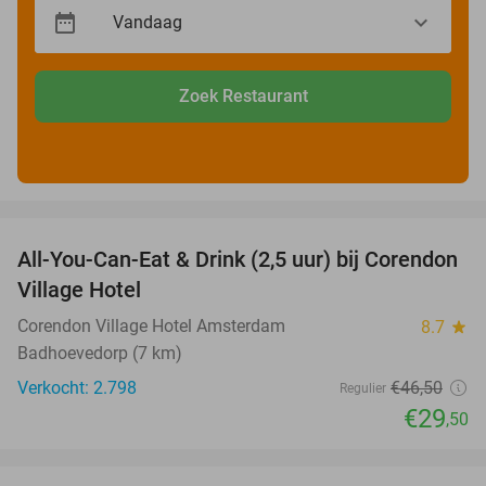
Zoek Restaurant
favorite_border
All-You-Can-Eat & Drink (2,5 uur) bij Corendon
37%
Village Hotel
Corendon Village Hotel Amsterdam
8.7
star
Badhoevedorp (7 km)
Verkocht: 2.798
€46
,50
Regulier
€29
,50
favorite_border