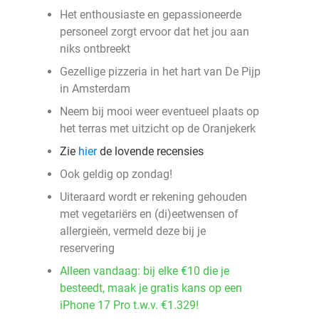
Het enthousiaste en gepassioneerde
personeel zorgt ervoor dat het jou aan
niks ontbreekt
Gezellige pizzeria in het hart van De Pijp
in Amsterdam
Neem bij mooi weer eventueel plaats op
het terras met uitzicht op de Oranjekerk
Zie
hier
de lovende recensies
Ook geldig op zondag!
Uiteraard wordt er rekening gehouden
met vegetariërs en (di)eetwensen of
allergieën, vermeld deze bij je
reservering
Alleen vandaag: bij elke €10 die je
besteedt, maak je gratis kans op een
iPhone 17 Pro t.w.v. €1.329!