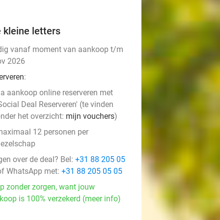
 kleine letters
dig vanaf moment van aankoop t/m
ov 2026
erveren
:
a aankoop online reserveren met
Social Deal Reserveren' (te vinden
nder het overzicht:
mijn vouchers
)
aximaal 12 personen per
ezelschap
gen over de deal? Bel:
+31 88 205 05
f WhatsApp met:
+31 88 205 05 05
p zonder zorgen, want jouw
koop is 100% verzekerd (meer info)