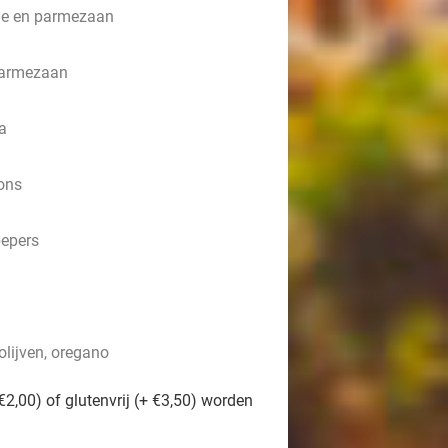
one en parmezaan
parmezaan
a
ons
pepers
olijven, oregano
€2,00) of glutenvrij (+ €3,50) worden