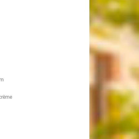
um
kcrème