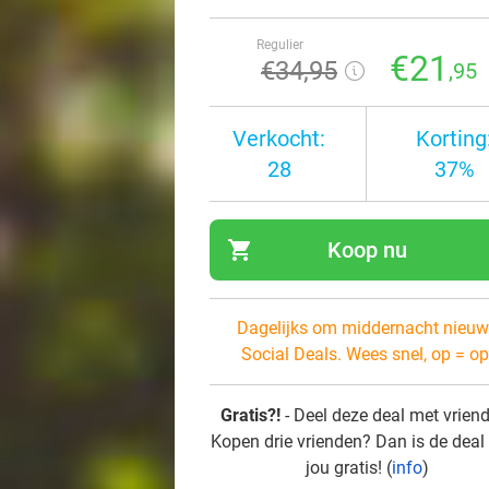
Regulier
€21
€34
,95
,95
Verkocht:
Korting
28
37%
shopping_cart
Koop nu
navi
Dagelijks om middernacht nieuw
Social Deals. Wees snel, op = op
Gratis?!
- Deel deze deal met vrien
Kopen drie vrienden? Dan is de deal
jou gratis! (
info
)