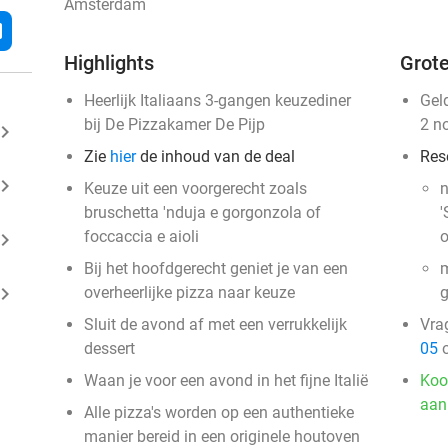
Amsterdam
l
Highlights
Grote
Heerlijk Italiaans 3-gangen keuzediner
Gel
bij De Pizzakamer De Pijp
2 n
ard_arrow_right
Zie
hier
de inhoud van de deal
Res
ard_arrow_right
Keuze uit een voorgerecht zoals
n
bruschetta 'nduja e gorgonzola of
'
foccaccia e aioli
o
ard_arrow_right
Bij het hoofdgerecht geniet je van een
m
ard_arrow_right
overheerlijke pizza naar keuze
g
Sluit de avond af met een verrukkelijk
Vra
dessert
05
o
Waan je voor een avond in het fijne Italië
Koo
aan
Alle pizza's worden op een authentieke
manier bereid in een originele houtoven