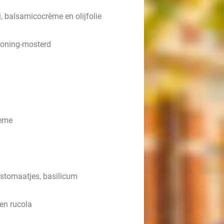
, balsamicocrème en olijfolie
 honing-mosterd
rème
rstomaatjes, basilicum
en rucola