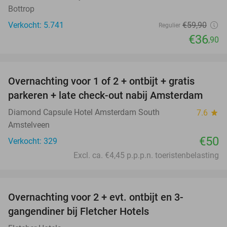
Bottrop
Verkocht: 5.741
€59
,90
Regulier
€36
,90
favorite_border
Overnachting voor 1 of 2 + ontbijt + gratis
parkeren + late check-out nabij Amsterdam
Diamond Capsule Hotel Amsterdam South
7.6
star
Amstelveen
€50
Verkocht: 329
Excl. ca. €4,45 p.p.p.n. toeristenbelasting
favorite_border
Overnachting voor 2 + evt. ontbijt en 3-
gangendiner bij Fletcher Hotels