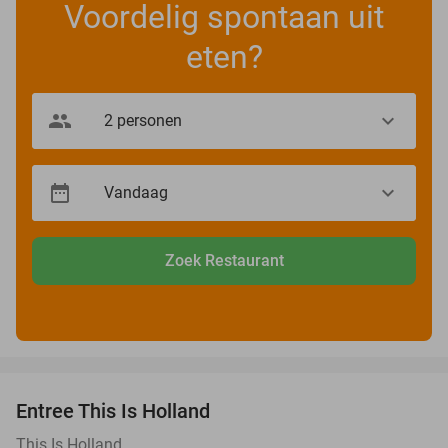
Voordelig spontaan uit
eten?
Zoek Restaurant
favorite_border
Entree This Is Holland
25%
This Is Holland