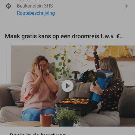
Beukenplein 3HS
Routebeschrijving
Maak gratis kans op een droomreis t.w.v. €3.000!
play_circle