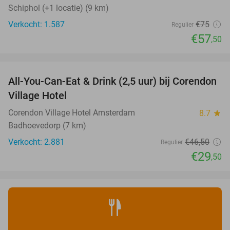
Schiphol (+1 locatie) (9 km)
Verkocht: 1.587
€75
Regulier
€57
,50
favorite_border
All-You-Can-Eat & Drink (2,5 uur) bij Corendon
37%
Village Hotel
Corendon Village Hotel Amsterdam
8.7
star
Badhoevedorp (7 km)
Verkocht: 2.881
€46
,50
Regulier
€29
,50