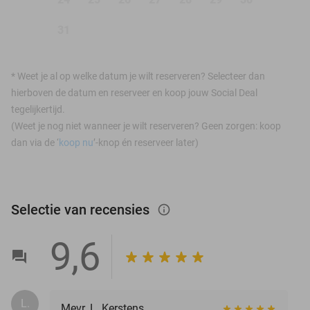
31
*
Weet je al op welke datum je wilt reserveren? Selecteer dan
hierboven de datum en reserveer en koop jouw Social Deal
tegelijkertijd.
(Weet je nog niet wanneer je wilt reserveren? Geen zorgen: koop
dan via de ‘
koop nu
’-knop én reserveer later)
Selectie van recensies
info_outlined
9,6
L.
Mevr. L. Kerstens