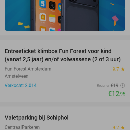
favorite_border
Entreeticket klimbos Fun Forest voor kind
32%
(vanaf 2,5 jaar) en/of volwassene (2 of 3 uur)
Fun Forest Amsterdam
9.7
star
Amstelveen
Verkocht: 2.014
€19
Regulier
€12
,95
favorite_border
Valetparking bij Schiphol
23%
CentraalParkeren
9.2
star