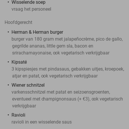
Wisselende soep
vraag het personeel
Hoofdgerecht
Herman & Herman burger
burger van 180 gram met jalapeñocrème, pico de gallo,
gegrilde ananas, little gem sla, bacon en
srirachamayonaise, o
ok vegetarisch verkrijgbaar
Kipsaté
3 kipspiesjes met pindasaus, gebakken uitjes, kroepoek,
atjar en patat, o
ok vegetarisch verkrijgbaar
Wiener schnitzel
varkensschnitzel met patat en seizoensgroenten,
eventueel met c
hampignonsaus (+ €3), o
ok vegetarisch
verkrijgbaar
Ravioli
ravioli in een wisselende saus