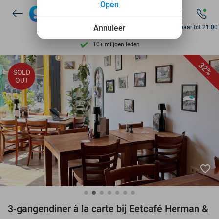
Open
7 dagen per week beschikbaar
10+ miljoen leden
Annuleer
Bereikbaar tot 21:00
9,4
op basis van
206.215 reviews
Ontdek 15.000+ deals
32%
SOLD
7 dagen per week beschikbaar
OUT
10+ miljoen leden
favorite_border
3-gangendiner à la carte bij Eetcafé Herman &