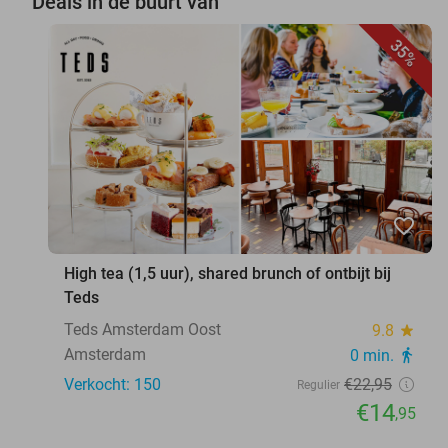
Deals in de buurt van
35%
favorite_border
High tea (1,5 uur), shared brunch of ontbijt bij
Teds
Teds Amsterdam Oost
9.8
star
Amsterdam
0 min.
directions_walk
Verkocht: 150
€22
,95
Regulier
€14
,95