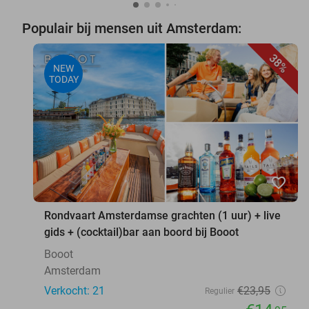
Populair bij mensen uit Amsterdam:
38%
NEW
TODAY
favorite_border
Rondvaart Amsterdamse grachten (1 uur) + live
gids + (cocktail)bar aan boord bij Booot
Booot
Amsterdam
Verkocht: 21
€23
,95
Regulier