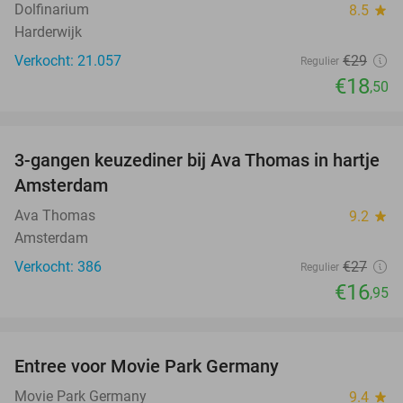
Dolfinarium
8.5
star
Harderwijk
Verkocht: 21.057
€29
Regulier
€18
,50
favorite_border
3-gangen keuzediner bij Ava Thomas in hartje
37%
Amsterdam
Ava Thomas
9.2
star
Amsterdam
Verkocht: 386
€27
Regulier
€16
,95
favorite_border
Entree voor Movie Park Germany
38%
Movie Park Germany
9.4
star