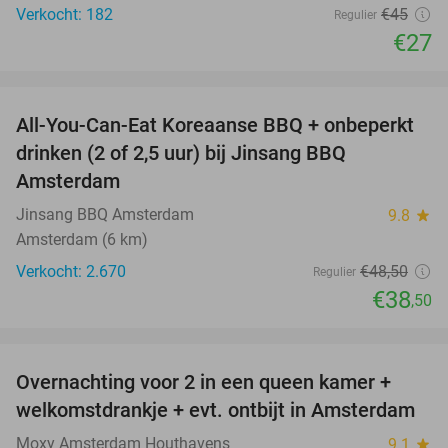
Verkocht: 182
€45
Regulier
€27
favorite_border
All-You-Can-Eat Koreaanse BBQ + onbeperkt
21%
drinken (2 of 2,5 uur) bij Jinsang BBQ
Amsterdam
Jinsang BBQ Amsterdam
9.8
star
Amsterdam (6 km)
Verkocht: 2.670
€48
,50
Regulier
€38
,50
favorite_border
Overnachting voor 2 in een queen kamer +
51%
welkomstdrankje + evt. ontbijt in Amsterdam
Moxy Amsterdam Houthavens
9.1
star