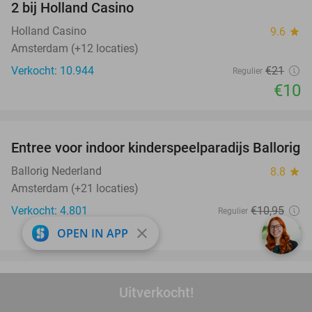
2 bij Holland Casino
Holland Casino
9.6
star
Amsterdam (+12 locaties)
Verkocht: 10.944
€21
Regulier
€10
favorite_border
Entree voor indoor kinderspeelparadijs Ballorig
32%
Ballorig Nederland
8.8
star
Amsterdam (+21 locaties)
Verkocht: 4.801
€10
,95
Regulier
€7
,50
close
OPEN IN APP
favorite_border
Argentijns 3-gangen keuzediner bij Formosa
34%
Uitverkocht!
Argentina