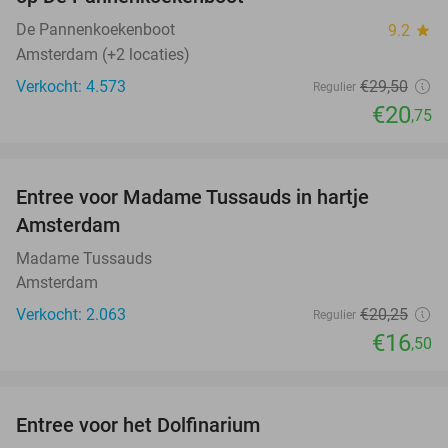
De Pannenkoekenboot
9.2
star
Amsterdam (+2 locaties)
Verkocht: 4.573
€29
,50
Regulier
€20
,75
favorite_border
Entree voor Madame Tussauds in hartje
19%
Amsterdam
Madame Tussauds
Amsterdam
Verkocht: 2.063
€20
,25
Regulier
€16
,50
favorite_border
Entree voor het Dolfinarium
36%