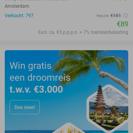
Amsterdam
Verkocht: 797
€181
Regulier
€89
Excl. ca. €3 p.p.p.n. + 7% toeristenbelasting
Win gratis
een droomreis
t.w.v. €3.000
Doe mee!