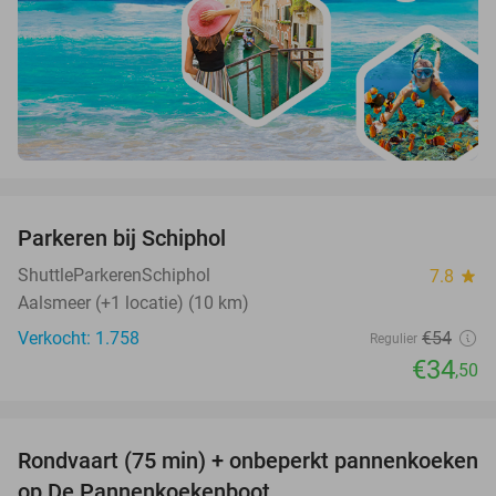
favorite_border
Parkeren bij Schiphol
36%
ShuttleParkerenSchiphol
7.8
star
Aalsmeer (+1 locatie) (10 km)
Verkocht: 1.758
€54
Regulier
€34
,50
favorite_border
Rondvaart (75 min) + onbeperkt pannenkoeken
30%
op De Pannenkoekenboot