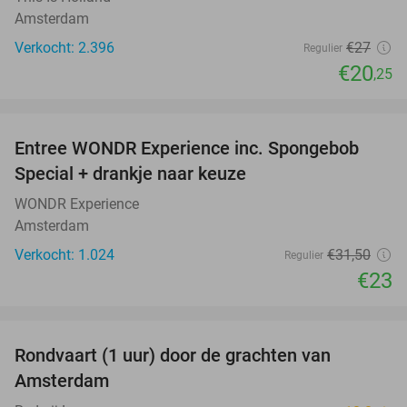
Amsterdam
Verkocht: 2.396
€27
Regulier
€20
,25
favorite_border
Entree WONDR Experience inc. Spongebob
27%
Special + drankje naar keuze
WONDR Experience
Amsterdam
Verkocht: 1.024
€31
,50
Regulier
€23
favorite_border
Rondvaart (1 uur) door de grachten van
34%
Amsterdam