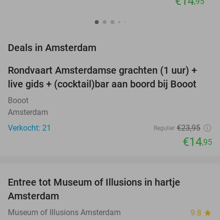
€14
,95
favorite_border
Deals in Amsterdam
Rondvaart Amsterdamse grachten (1 uur) +
38%
NEW
live gids + (cocktail)bar aan boord bij Booot
TODAY
Booot
Amsterdam
Verkocht: 21
€23
,95
Regulier
€14
,95
favorite_border
Entree tot Museum of Illusions in hartje
23%
Amsterdam
Museum of Illusions Amsterdam
9.8
star