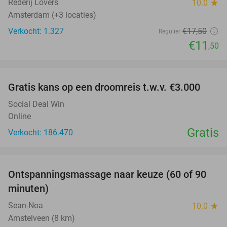
Rederij Lovers
10.0
star
Amsterdam (+3 locaties)
Verkocht: 1.327
€17
,50
Regulier
€11
,50
favorite_border
Gratis kans op een droomreis t.w.v. €3.000
Social Deal Win
Online
Gratis
Verkocht: 186.470
favorite_border
Ontspanningsmassage naar keuze (60 of 90
40%
minuten)
Sean-Noa
10.0
star
Amstelveen (8 km)