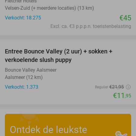
Fletcher Hotels
Velsen-Zuid (+ meerdere locaties) (13 km)
€45
Verkocht: 18.275
Excl. ca. €3 p.p.p.n. toeristenbelasting
favorite_border
Entree Bounce Valley (2 uur) + sokken +
46%
verkoelende slush puppy
Bounce Valley Aalsmeer
Aalsmeer (12 km)
Verkocht: 1.373
€21
,95
Regulier
€11
,95
Ontdek de leukste