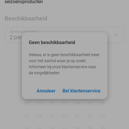
seizoensproducten
Beschikbaarheid
Aantal personen:
2 personen
Geen beschikbaarheid
augustus 2026
Helaas, er is geen beschikbaarheid meer
voor het aantal waar je op zoekt.
Ma
Di
Wo
Do
Vr
Za
Zo
Informeer bij onze klantenservice naar
de mogelijkheden
1
2
3
Annuleer
4
5
Bel klantenservice
6
7
8
9
10
11
12
13
14
15
16
17
18
19
20
21
22
23
24
25
26
27
28
29
30