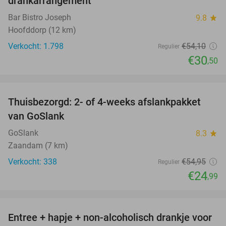
drankarrangement
Bar Bistro Joseph
9.8
star
Hoofddorp (12 km)
Verkocht: 1.798
€54
,10
Regulier
€30
,50
favorite_border
Thuisbezorgd: 2- of 4-weeks afslankpakket
55%
van GoSlank
GoSlank
8.3
star
Zaandam (7 km)
Verkocht: 338
€54
,95
Regulier
€24
,99
favorite_border
Entree + hapje + non-alcoholisch drankje voor
52%