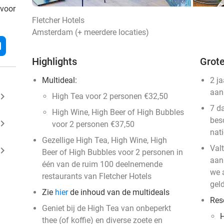
 voor
Fletcher Hotels
Amsterdam (+ meerdere locaties)
l
Highlights
Grote
Multideal:
2 j
aan
ard_arrow_right
High Tea voor 2 personen €32,50
7 d
High Wine, High Beer of High Bubbles
bes
ard_arrow_right
voor 2 personen €37,50
nat
Gezellige High Tea, High Wine, High
Val
ard_arrow_right
Beer of High Bubbles voor 2 personen in
aan
één van de ruim 100 deelnemende
we a
restaurants van Fletcher Hotels
geld
Zie
hier
de inhoud van de multideals
Res
Geniet bij de High Tea van onbeperkt
H
thee (of koffie) en diverse zoete en