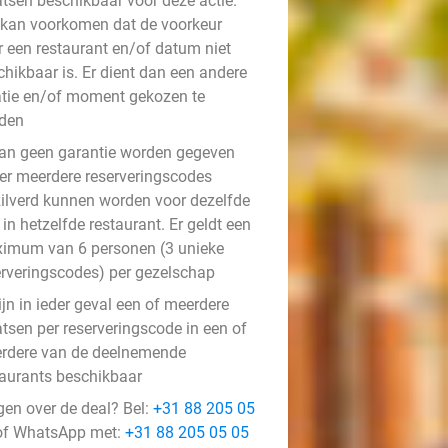
atsen beschikbaar voor deze actie.
 kan voorkomen dat de voorkeur
r een restaurant en/of datum niet
chikbaar is. Er dient dan een andere
atie en/of moment gekozen te
den
kan geen garantie worden gegeven
 er meerdere reserveringscodes
zilverd kunnen worden voor dezelfde
in hetzelfde restaurant. Er geldt een
imum van 6 personen (3 unieke
erveringscodes) per gezelschap
ijn in ieder geval een of meerdere
atsen per reserveringscode in een of
rdere van de deelnemende
taurants beschikbaar
gen over de deal? Bel:
+31 88 205 05
f WhatsApp met:
+31 88 205 05 05