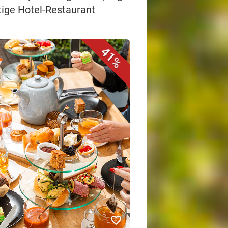
tige Hotel-Restaurant
41%
favorite_border