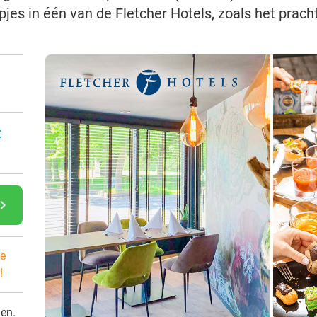
jes in één van de Fletcher Hotels, zoals het prach
:
gate_next
e
!
den.