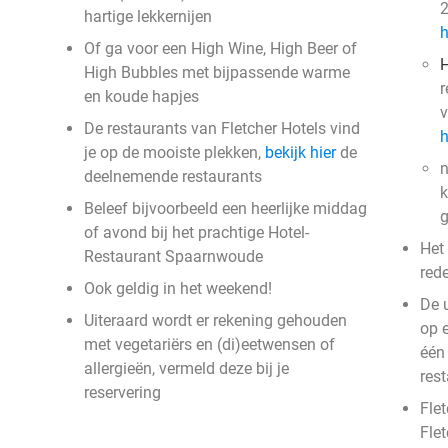
2
hartige lekkernijen
h
Of ga voor een High Wine, High Beer of
H
High Bubbles met bijpassende warme
r
en koude hapjes
v
De restaurants van Fletcher Hotels vind
h
je op de mooiste plekken,
bekijk hier
de
n
deelnemende restaurants
k
Beleef bijvoorbeeld een heerlijke middag
g
of avond bij het prachtige Hotel-
Het
Restaurant Spaarnwoude
red
Ook geldig in het weekend!
De 
Uiteraard wordt er rekening gehouden
op 
met vegetariërs en (di)eetwensen of
één
allergieën, vermeld deze bij je
res
reservering
Flet
Fle