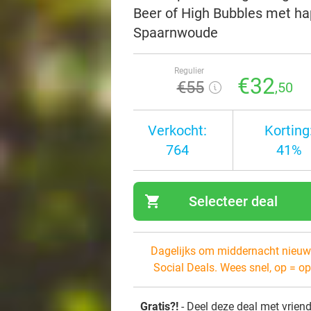
Beer of High Bubbles met hap
Spaarnwoude
Regulier
€32
€55
,50
Verkocht:
Korting
764
41%
shopping_cart
Selecteer deal
navi
Dagelijks om middernacht nieuw
Social Deals. Wees snel, op = op
Gratis?!
- Deel deze deal met vrien