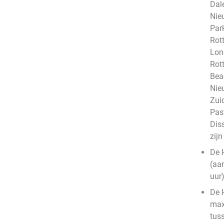
Dale
Nie
Par
Rot
Lon
Rot
Bea
Nie
Zui
Pas
Dis
zij
De 
(aa
uur
De 
max
tus