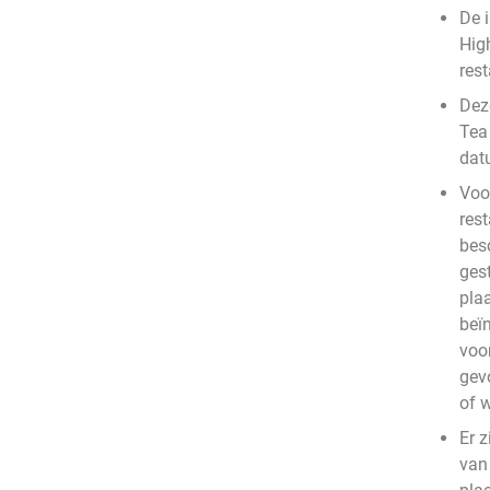
De 
Hig
rest
Deze
Tea
dat
Voo
rest
bes
ges
plaa
beïn
voo
gev
of 
Er z
van