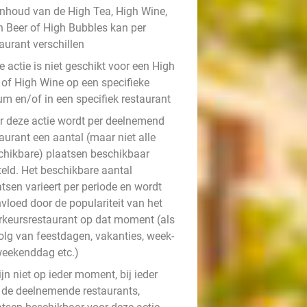
inhoud van de High Tea, High Wine,
h Beer of High Bubbles kan per
aurant verschillen
 actie is niet geschikt voor een High
 of High Wine op een specifieke
um en/of in een specifiek restaurant
r deze actie wordt per deelnemend
aurant een aantal (maar niet alle
chikbare) plaatsen beschikbaar
teld. Het beschikbare aantal
tsen varieert per periode en wordt
vloed door de populariteit van het
rkeursrestaurant op dat moment (als
olg van feestdagen, vakanties, week-
weekenddag etc.)
ijn niet op ieder moment, bij ieder
 de deelnemende restaurants,