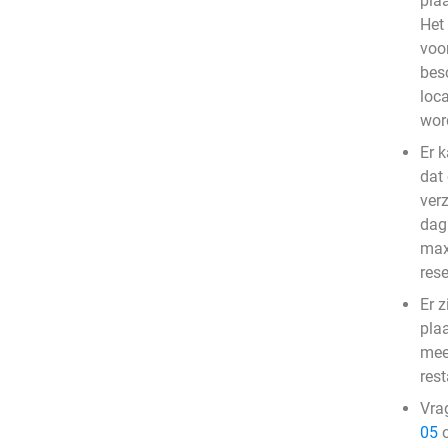
pla
Het
voo
bes
loc
wor
Er 
dat
ver
dag 
max
res
Er z
pla
mee
res
Vra
05
o