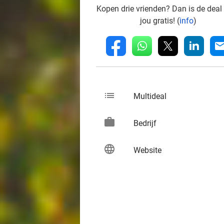
Kopen drie vrienden? Dan is de deal
jou gratis! (
info
)
whatsapp
linkedin
fb
mai
list
keybo
Multideal
work
keybo
Bedrijf
language
keybo
Website