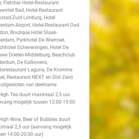
, Fletcher Hotel-Restaurant
uwvliet Bad, Hotel-Restaurant
kstad-Zuid Limburg, Hotel
terdam-Airport, Hotel-Restaurant Oud
don, Boutique Hotel Slaak-
terdam, Parkhotel De Wiemsel,
chhotel Scheveningen, Hotel De
uwe Doelen-Middelburg, Beachclub
derduin, De Kalkovens,
tarestaurant Laguna, De Kromme
sel, Restaurant NEXT en Slot Zeist
n uitgesloten van deelname
High Tea duurt maximaal 2,5 uur
nvang mogelijk tussen 12:00-15:00
)
High Wine, Beer of Bubbles duurt
imaal 2,5 uur (aanvang mogelijk
sen 14:00-20:00 uur)