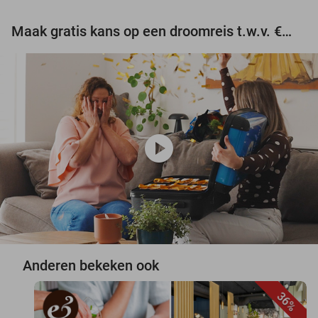
Maak gratis kans op een droomreis t.w.v. €3.000!
play_circle
Anderen bekeken ook
36%