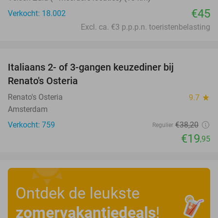
€45
Verkocht: 18.002
Excl. ca. €3 p.p.p.n. toeristenbelasting
favorite_border
Italiaans 2- of 3-gangen keuzediner bij
48%
Renato's Osteria
Renato's Osteria
9.7
star
Amsterdam
Verkocht: 759
€38
,20
Regulier
€19
,95
Ontdek de leukste
zomervakantiedeals
!