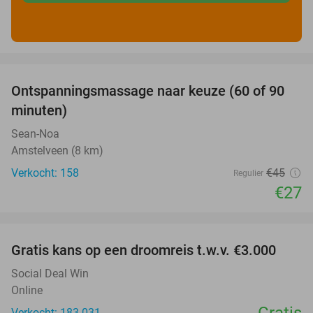
favorite_border
Ontspanningsmassage naar keuze (60 of 90
40%
minuten)
Sean-Noa
Amstelveen (8 km)
Verkocht: 158
€45
Regulier
€27
favorite_border
Gratis kans op een droomreis t.w.v. €3.000
Social Deal Win
Online
Gratis
Verkocht: 183.031