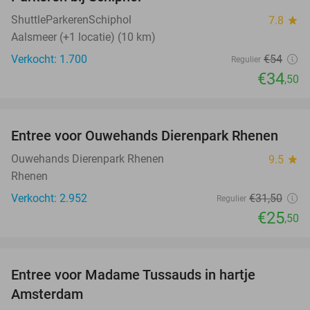
36%
ShuttleParkerenSchiphol
7.8
star
Aalsmeer (+1 locatie) (10 km)
Verkocht: 1.700
€54
Regulier
€34
,50
favorite_border
Entree voor Ouwehands Dierenpark Rhenen
19%
Ouwehands Dierenpark Rhenen
9.5
star
Rhenen
Verkocht: 2.952
€31
,50
Regulier
€25
,50
favorite_border
Entree voor Madame Tussauds in hartje
19%
Amsterdam