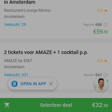
in Amsterdam
Restaurant-Lounge Michiu
9.3
star
Amsterdam
Verkocht: 29
€80
Regulier
€59
,50
favorite_border
2 tickets voor AMAZE + 1 cocktail p.p.
40%
AMAZE by ID&T
9.0
star
Amsterdam
Verkocht: 331
€67
Regulier
€40
close
OPEN IN APP
favorite_border
Luxe overnachting voor 2 + ontbijt bij
43%
€32
shopping_cart
Selecteer deal
,50
Residence Inn by Marriott Amsterdam