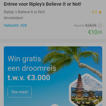
Entree voor Ripley's Believe It or Not!
56%
Ripley´s Believe It or Not!
9.9
star
Amsterdam
Verkocht: 428
€24
,95
Regulier
€10
,95
Win gratis
een droomreis
t.w.v. €3.000
Doe mee!