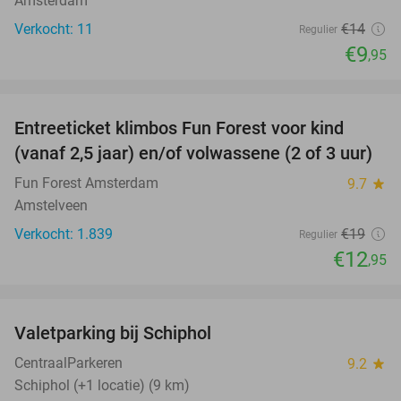
Amsterdam
Verkocht: 11
€14
Regulier
€9
,95
favorite_border
Entreeticket klimbos Fun Forest voor kind
32%
(vanaf 2,5 jaar) en/of volwassene (2 of 3 uur)
Fun Forest Amsterdam
9.7
star
Amstelveen
Verkocht: 1.839
€19
Regulier
€12
,95
favorite_border
Valetparking bij Schiphol
23%
CentraalParkeren
9.2
star
Schiphol (+1 locatie) (9 km)