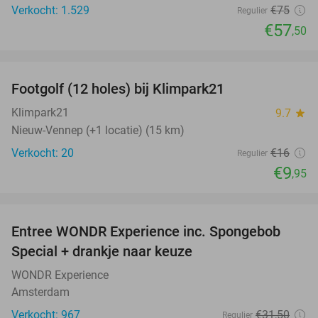
Verkocht: 1.529
€75
Regulier
€57
,50
favorite_border
Footgolf (12 holes) bij Klimpark21
38%
NEW
TODAY
Klimpark21
9.7
star
Nieuw-Vennep (+1 locatie) (15 km)
Verkocht: 20
€16
Regulier
€9
,95
favorite_border
Entree WONDR Experience inc. Spongebob
27%
Special + drankje naar keuze
WONDR Experience
Amsterdam
Verkocht: 967
€31
,50
Regulier