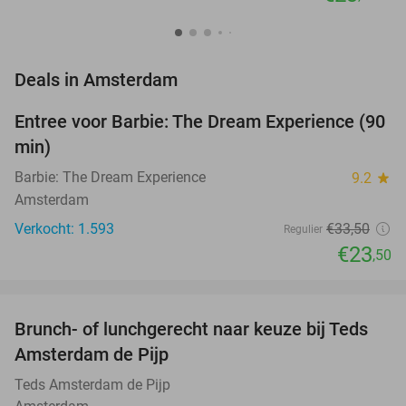
favorite_border
Deals in Amsterdam
Entree voor Barbie: The Dream Experience (90
30%
min)
Barbie: The Dream Experience
9.2
star
Amsterdam
Verkocht: 1.593
€33
,50
Regulier
€23
,50
favorite_border
Brunch- of lunchgerecht naar keuze bij Teds
29%
NEW
Amsterdam de Pijp
TODAY
Teds Amsterdam de Pijp