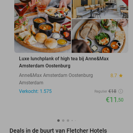
favorite_border
Luxe lunchplank of high tea bij Anne&Max
Amsterdam Oostenburg
Anne&Max Amsterdam Oostenburg
8.7
star
Amsterdam
Verkocht: 1.575
€18
Regulier
€11
,50
Deals in de buurt van Fletcher Hotels