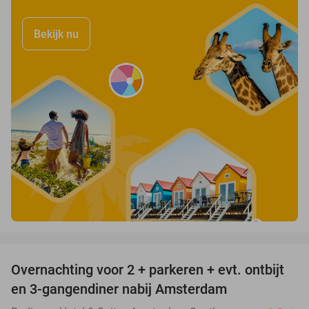
Bekijk nu
favorite_border
Overnachting voor 2 + parkeren + evt. ontbijt
51%
en 3-gangendiner nabij Amsterdam