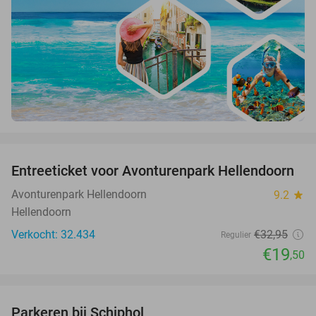
favorite_border
Entreeticket voor Avonturenpark Hellendoorn
41%
Avonturenpark Hellendoorn
9.2
star
Hellendoorn
Verkocht: 32.434
€32
,95
Regulier
€19
,50
favorite_border
Parkeren bij Schiphol