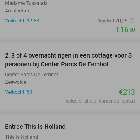
Madame Tussauds
Amsterdam
Verkocht: 1.988
€20
,25
Regulier
€16
,50
favorite_border
2, 3 of 4 overnachtingen in een cottage voor 5
personen bij Center Parcs De Eemhof
Center Parcs De Eemhof
Zeewolde
€213
Verkocht: 51
Inclusief alle bijkomende kosten
favorite_border
Entree This Is Holland
25%
This Is Holland