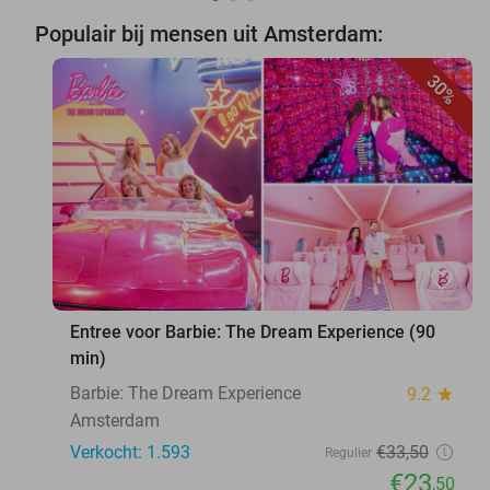
Populair bij mensen uit Amsterdam:
30%
favorite_border
Entree voor Barbie: The Dream Experience (90
min)
Barbie: The Dream Experience
9.2
star
Amsterdam
Verkocht: 1.593
€33
,50
Regulier
€23
,50