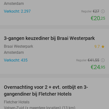
Amsterdam
Verkocht: 2.297
€27
Regulier
€20
,25
favorite_border
3-gangen keuzediner bij Braai Westerpark
40%
Braai Westerpark
9.7
star
Amsterdam
Verkocht: 435
€41
,55
Regulier
€24
,95
favorite_border
Overnachting voor 2 + evt. ontbijt en 3-
gangendiner bij Fletcher Hotels
Fletcher Hotels
Velsen-Zuid (+ meerdere locaties) (13 km)