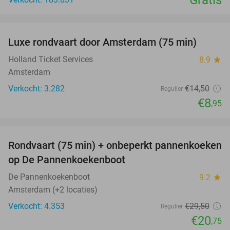
favorite_border
Luxe rondvaart door Amsterdam (75 min)
38%
Holland Ticket Services
8.9
star
Amsterdam
Verkocht: 3.282
€14
,50
Regulier
€8
,95
favorite_border
Rondvaart (75 min) + onbeperkt pannenkoeken
30%
op De Pannenkoekenboot
De Pannenkoekenboot
9.2
star
Amsterdam (+2 locaties)
Verkocht: 4.353
€29
,50
Regulier
€20
,75