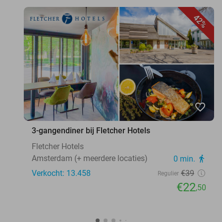
42%
favorite_border
3-gangendiner bij Fletcher Hotels
Fletcher Hotels
Amsterdam (+ meerdere locaties)
0 min.
directions_walk
Verkocht: 13.458
€39
Regulier
€22
,50