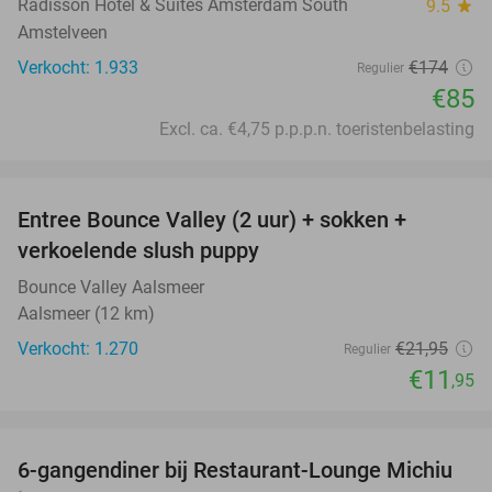
Radisson Hotel & Suites Amsterdam South
9.5
star
Amstelveen
Verkocht: 1.933
€174
Regulier
€85
Excl. ca. €4,75 p.p.p.n. toeristenbelasting
favorite_border
Entree Bounce Valley (2 uur) + sokken +
46%
verkoelende slush puppy
Bounce Valley Aalsmeer
Aalsmeer (12 km)
Verkocht: 1.270
€21
,95
Regulier
€11
,95
favorite_border
6-gangendiner bij Restaurant-Lounge Michiu
26%