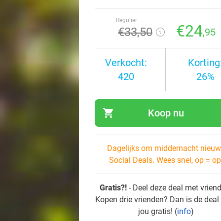
Regulier
€24
€33
,50
,95
Verkocht:
Korting
420
26%
shopping_cart
Koop nu
navi
Dagelijks om middernacht nieuw
Social Deals. Wees snel, op = op
Gratis?!
- Deel deze deal met vrien
Kopen drie vrienden? Dan is de deal
jou gratis! (
info
)