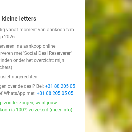
 kleine letters
dig vanaf moment van aankoop t/m
ep 2026
erveren:
na aankoop online
rveren met 'Social Deal Reserveren'
vinden onder het overzicht:
mijn
chers
)
lusief nagerechten
gen over de deal? Bel:
+31 88 205 05
f WhatsApp met:
+31 88 205 05 05
p zonder zorgen, want jouw
koop is 100% verzekerd (meer info)