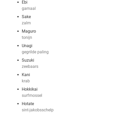
Ebi
garnaal
Sake
zalm
Maguro
tonijn
Unagi
gegrilde paling
Suzuki
zeebaars
Kani
krab
Hokkikai
surfmossel
Hotate
sint-jakobsschelp