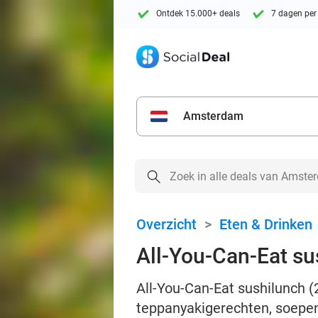
Ontdek 15.000+ deals
7 dagen per
Amsterdam
Overzicht
>
Eten & Drinken
All-You-Can-Eat sus
All-You-Can-Eat sushilunch (2
teppanyakigerechten, soepe