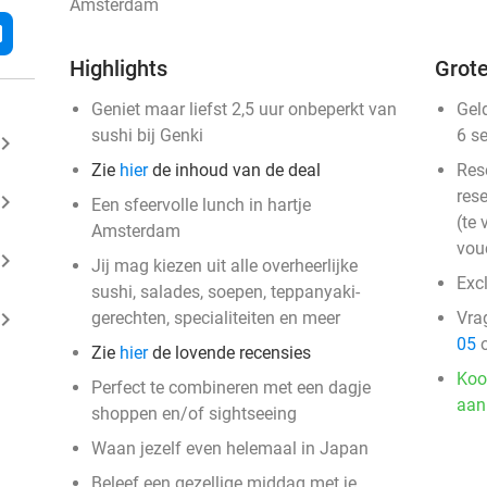
Amsterdam
l
Highlights
Grote
Geniet maar liefst 2,5 uur onbeperkt van
Gel
sushi bij Genki
6 s
ard_arrow_right
Zie
hier
de inhoud van de deal
Res
rese
ard_arrow_right
Een sfeervolle lunch in hartje
(te 
Amsterdam
vou
ard_arrow_right
Jij mag kiezen uit alle overheerlijke
Exc
sushi, salades, soepen, teppanyaki-
ard_arrow_right
gerechten, specialiteiten en meer
Vra
05
o
Zie
hier
de lovende recensies
Koo
Perfect te combineren met een dagje
aan
shoppen en/of sightseeing
Waan jezelf even helemaal in Japan
Beleef een gezellige middag met je