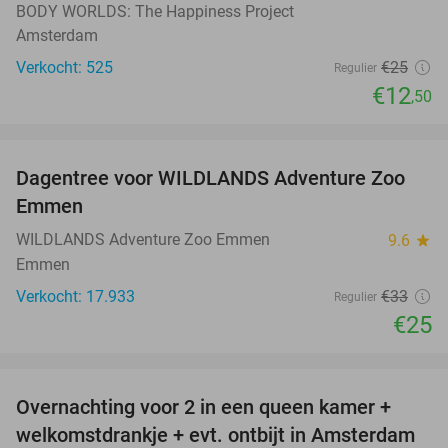
BODY WORLDS: The Happiness Project
Amsterdam
Verkocht: 525
€25
Regulier
€12
,50
favorite_border
Dagentree voor WILDLANDS Adventure Zoo
24%
Emmen
WILDLANDS Adventure Zoo Emmen
9.6
star
Emmen
Verkocht: 17.933
€33
Regulier
€25
favorite_border
Overnachting voor 2 in een queen kamer +
51%
welkomstdrankje + evt. ontbijt in Amsterdam