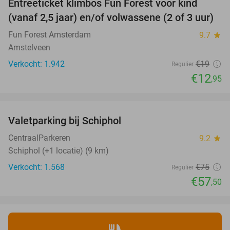
Entreeticket klimbos Fun Forest voor kind
32%
(vanaf 2,5 jaar) en/of volwassene (2 of 3 uur)
Fun Forest Amsterdam
9.7
star
Amstelveen
Verkocht: 1.942
€19
Regulier
€12
,95
favorite_border
Valetparking bij Schiphol
23%
CentraalParkeren
9.2
star
Schiphol (+1 locatie) (9 km)
Verkocht: 1.568
€75
Regulier
€57
,50