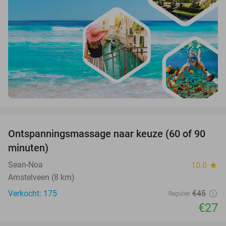
favorite_border
Ontspanningsmassage naar keuze (60 of 90
40%
minuten)
Sean-Noa
10.0
star
Amstelveen (8 km)
Verkocht: 175
€45
Regulier
€27
favorite_border