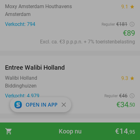
Moxy Amsterdam Houthavens
9.1
star
Amsterdam
Verkocht: 794
€181
Regulier
€89
Excl. ca. €3 p.p.p.n. + 7% toeristenbelasting
favorite_border
Entree Walibi Holland
25%
Walibi Holland
9.3
star
Biddinghuizen
Verkocht: 4.979
€46
Regulier
€34
close
OPEN IN APP
,50
favorite_border
Entree Sprookjesweken Kinderpretpark
€14
39%
shopping_cart
Koop nu
,95
Julianatoren