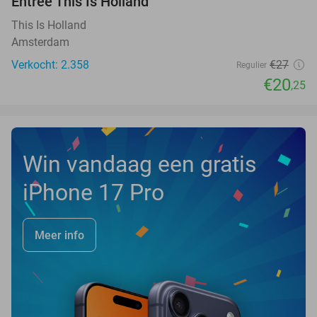
Entree This Is Holland
25%
This Is Holland
Amsterdam
Verkocht: 2.358
€27
Regulier
€20
,25
Win vandaag een gratis
iPhone 17 Pro
Meer info