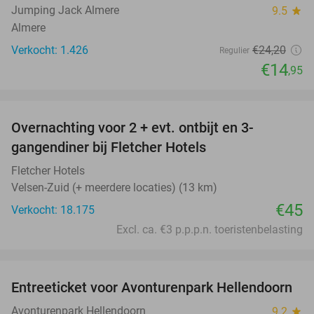
Jumping Jack Almere
9.5
star
Almere
Verkocht: 1.426
€24
,20
Regulier
€14
,95
favorite_border
Overnachting voor 2 + evt. ontbijt en 3-
gangendiner bij Fletcher Hotels
Fletcher Hotels
Velsen-Zuid (+ meerdere locaties) (13 km)
€45
Verkocht: 18.175
Excl. ca. €3 p.p.p.n. toeristenbelasting
favorite_border
Entreeticket voor Avonturenpark Hellendoorn
41%
Avonturenpark Hellendoorn
9.2
star