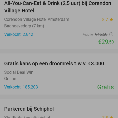
All-You-Can-Eat & Drink (2,5 uur) bij Corendon
37%
Village Hotel
Corendon Village Hotel Amsterdam
8.7
star
Badhoevedorp (7 km)
Verkocht: 2.842
€46
,50
Regulier
€29
,50
favorite_border
Gratis kans op een droomreis t.w.v. €3.000
Social Deal Win
Online
Gratis
Verkocht: 185.203
favorite_border
Parkeren bij Schiphol
36%
ShuttleParkerenSchiphol
7.8
star