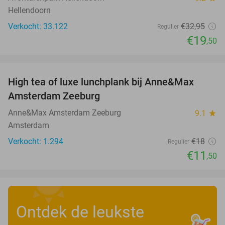
Hellendoorn
Verkocht: 33.122
€32
,95
Regulier
€19
,50
favorite_border
High tea of luxe lunchplank bij Anne&Max
36%
Amsterdam Zeeburg
Anne&Max Amsterdam Zeeburg
9.1
star
Amsterdam
Verkocht: 1.294
€18
Regulier
€11
,50
Ontdek de leukste