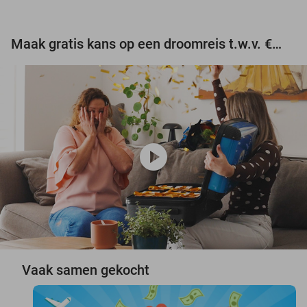
Maak gratis kans op een droomreis t.w.v. €3.000!
play_circle
Vaak samen gekocht