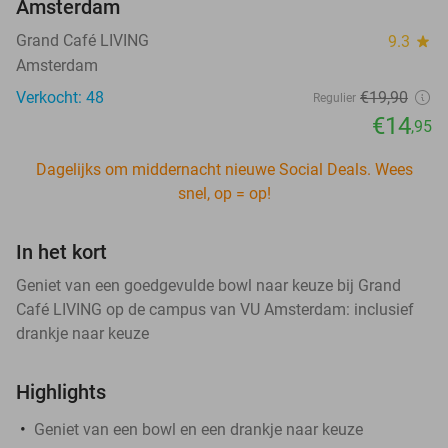
Amsterdam
Grand Café LIVING
9.3
star
Amsterdam
Verkocht: 48
€19
,90
Regulier
€14
,95
Dagelijks om middernacht nieuwe Social Deals. Wees
snel, op = op!
In het kort
Geniet van een goedgevulde bowl naar keuze bij Grand
Café LIVING op de campus van VU Amsterdam: inclusief
drankje naar keuze
Highlights
Geniet van een bowl en een drankje naar keuze