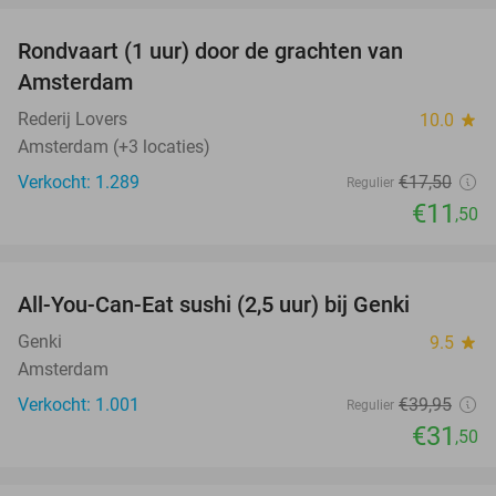
Rondvaart (1 uur) door de grachten van
34%
Amsterdam
Rederij Lovers
10.0
star
Amsterdam (+3 locaties)
Verkocht: 1.289
€17
,50
Regulier
€11
,50
favorite_border
All-You-Can-Eat sushi (2,5 uur) bij Genki
21%
Genki
9.5
star
Amsterdam
Verkocht: 1.001
€39
,95
Regulier
€31
,50
favorite_border