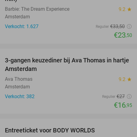
Barbie: The Dream Experience
9.2
star
Amsterdam
Verkocht: 1.627
€33
,50
Regulier
€23
,50
favorite_border
3-gangen keuzediner bij Ava Thomas in hartje
37%
Amsterdam
Ava Thomas
9.2
star
Amsterdam
Verkocht: 382
€27
Regulier
€16
,95
favorite_border
Entreeticket voor BODY WORLDS
50%