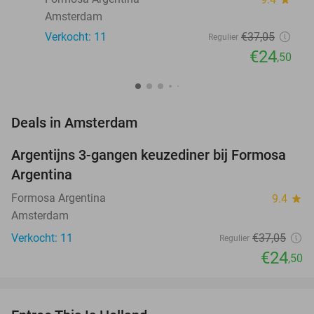
Amsterdam
Verkocht: 11
€37
,05
Regulier
€24
,50
favorite_border
Deals in Amsterdam
Argentijns 3-gangen keuzediner bij Formosa
34%
NEW
Argentina
TODAY
Formosa Argentina
9.4
star
Amsterdam
Verkocht: 11
€37
,05
Regulier
€24
,50
favorite_border