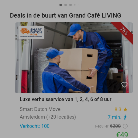
Deals in de buurt van Grand Café LIVING
76%
favorite_border
Luxe verhuisservice van 1, 2, 4, 6 of 8 uur
Smart Dutch Move
8.3
star
Amsterdam (+20 locaties)
7 min.
directions_walk
Verkocht: 100
€200
Regulier
€49