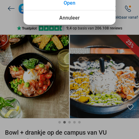
Open
7 dagen per week beschikbaar
10+ miljoen leden
Annuleer
Za bereikbaar vanaf
9,4
op basis van
206.108 reviews
Ontdek 15.000+ deals
25%
7 dagen per week beschikbaar
10+ miljoen leden
favorite_border
Bowl + drankje op de campus van VU