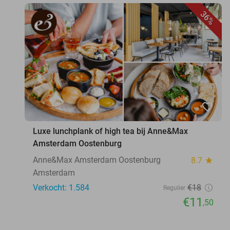
36%
favorite_border
Luxe lunchplank of high tea bij Anne&Max
Amsterdam Oostenburg
Anne&Max Amsterdam Oostenburg
8.7
star
Amsterdam
Verkocht: 1.584
€18
Regulier
€11
,50