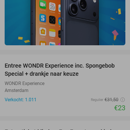
favorite_border
Entree WONDR Experience inc. Spongebob
27%
Special + drankje naar keuze
WONDR Experience
Amsterdam
Verkocht: 1.011
€31
,50
Regulier
€23
favorite_border