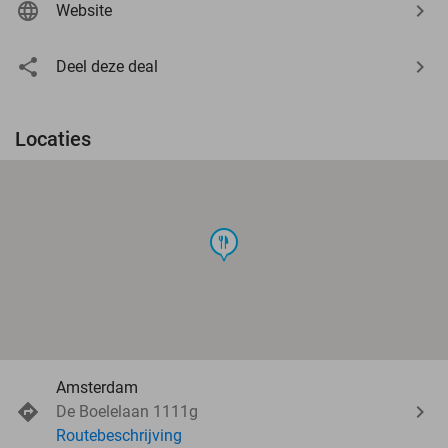
Website
Deel deze deal
Locaties
food
Amsterdam
De Boelelaan 1111g
Routebeschrijving