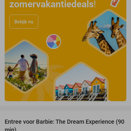
zomervakantiedeals
!
Bekijk nu
favorite_border
Entree voor Barbie: The Dream Experience (90
30%
min)