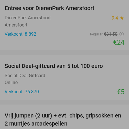
Entree voor DierenPark Amersfoort
24%
DierenPark Amersfoort
9.4
star
Amersfoort
Verkocht: 8.892
€31
,50
Regulier
€24
favorite_border
Social Deal-giftcard van 5 tot 100 euro
Social Deal Giftcard
Online
€5
Verkocht: 76.870
favorite_border
Vrij jumpen (2 uur) + evt. chips, gripsokken en
38%
2 muntjes arcadespellen