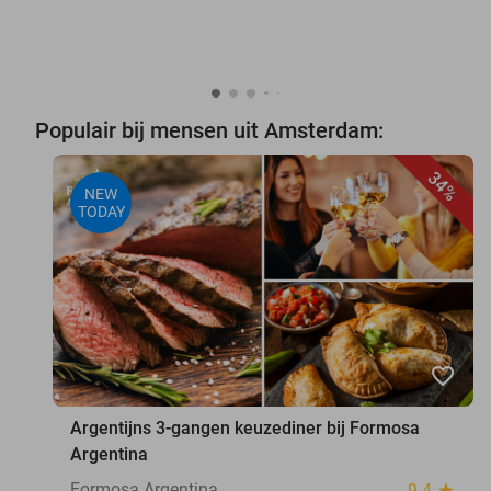
Populair bij mensen uit Amsterdam:
34%
NEW
TODAY
favorite_border
Argentijns 3-gangen keuzediner bij Formosa
Argentina
Formosa Argentina
9.4
star