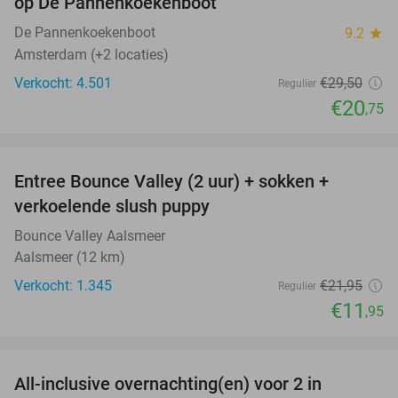
op De Pannenkoekenboot
De Pannenkoekenboot
9.2
star
Amsterdam (+2 locaties)
Verkocht: 4.501
€29
,50
Regulier
€20
,75
favorite_border
Entree Bounce Valley (2 uur) + sokken +
46%
verkoelende slush puppy
Bounce Valley Aalsmeer
Aalsmeer (12 km)
Verkocht: 1.345
€21
,95
Regulier
€11
,95
favorite_border
All-inclusive overnachting(en) voor 2 in
40%