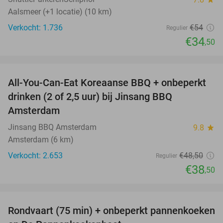
Aalsmeer (+1 locatie) (10 km)
Verkocht: 1.736
€54
Regulier
€34
,50
favorite_border
All-You-Can-Eat Koreaanse BBQ + onbeperkt
21%
drinken (2 of 2,5 uur) bij Jinsang BBQ
Amsterdam
Jinsang BBQ Amsterdam
9.8
star
Amsterdam (6 km)
Verkocht: 2.653
€48
,50
Regulier
€38
,50
favorite_border
Rondvaart (75 min) + onbeperkt pannenkoeken
30%