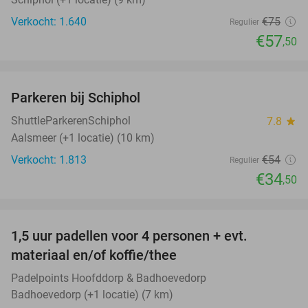
Verkocht: 1.640
€75
Regulier
€57
,50
favorite_border
Parkeren bij Schiphol
36%
ShuttleParkerenSchiphol
7.8
star
Aalsmeer (+1 locatie) (10 km)
Verkocht: 1.813
€54
Regulier
€34
,50
favorite_border
1,5 uur padellen voor 4 personen + evt.
50%
materiaal en/of koffie/thee
Padelpoints Hoofddorp & Badhoevedorp
Badhoevedorp (+1 locatie) (7 km)