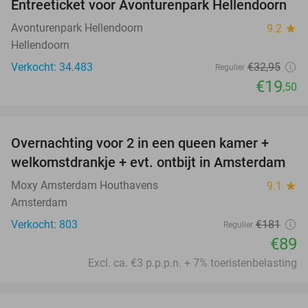
Entreeticket voor Avonturenpark Hellendoorn
41%
Avonturenpark Hellendoorn
9.2
star
Hellendoorn
Verkocht: 34.483
€32
,95
Regulier
€19
,50
favorite_border
Overnachting voor 2 in een queen kamer +
51%
welkomstdrankje + evt. ontbijt in Amsterdam
Moxy Amsterdam Houthavens
9.1
star
Amsterdam
Verkocht: 803
€181
Regulier
€89
Excl. ca. €3 p.p.p.n. + 7% toeristenbelasting
favorite_border