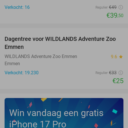
Verkocht: 16
€49
Regulier
€39
,50
favorite_border
Dagentree voor WILDLANDS Adventure Zoo
24%
Emmen
WILDLANDS Adventure Zoo Emmen
9.6
star
Emmen
Verkocht: 19.230
€33
Regulier
€25
Win vandaag een gratis
iPhone 17 Pro