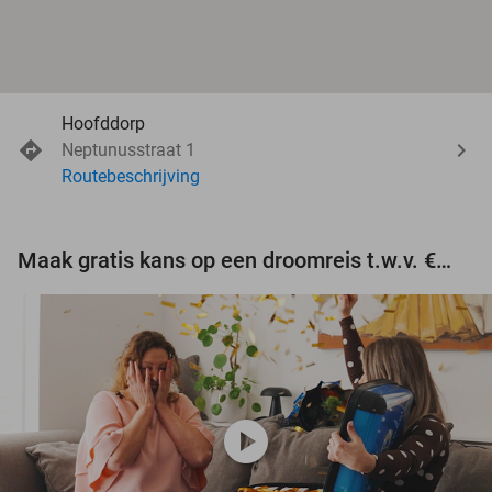
Hoofddorp
Neptunusstraat 1
Routebeschrijving
Maak gratis kans op een droomreis t.w.v. €3.000!
play_circle