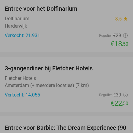
Entree voor het Dolfinarium
36%
Dolfinarium
8.5
star
Harderwijk
Verkocht: 21.931
€29
Regulier
€18
,50
favorite_border
3-gangendiner bij Fletcher Hotels
42%
Fletcher Hotels
Amsterdam (+ meerdere locaties) (7 km)
Verkocht: 14.055
€39
Regulier
€22
,50
favorite_border
Entree voor Barbie: The Dream Experience (90
30%