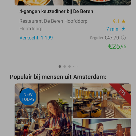
4-gangen keuzediner bij De Beren
Restaurant De Beren Hoofddorp
9.1
star
Hoofddorp
7 min.
directions_walk
Verkocht: 1.199
€47
,70
Regulier
€25
,95
Populair bij mensen uit Amsterdam:
19%
NEW
TODAY