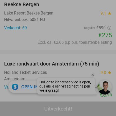
Beekse Bergen
Lake Resort Beekse Bergen
9.1
star
Hilvarenbeek, 5081 NJ
Verkocht: 69
€590
Regulier
€275
Excl. ca. €2,65 p.p.p.n. toeristenbelasting
favorite_border
Luxe rondvaart door Amsterdam (75 min)
38%
Holland Ticket Services
9.0
star
Amsterdam
close
OPEN IN APP
Verkocht: 3.384
€14
,50
Regulier
€8
,95
favorite_border
Uitverkocht!
Entree voor The Amsterdam Dungeon