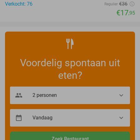
Verkocht: 76
€36
Regulier
€17
,95
Voordelig spontaan uit
eten?
Zoek Restaurant