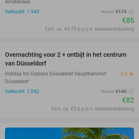
Amstelveen
Verkocht: 1.943
€174
Regulier
€85
Excl. ca. €4,75 p.p.p.n. toeristenbelasting
favorite_border
Overnachting voor 2 + ontbijt in het centrum
41%
van Düsseldorf
Holiday Inn Express Düsseldorf Hauptbahnhof
9.3
star
Düsseldorf
Verkocht: 1.042
€140
Regulier
€82
Excl. ca. €3 p.p.p.n. toeristenbelasting