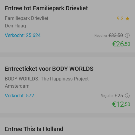
Entree tot Familiepark Drievliet
21%
Familiepark Drievliet
9.2
star
Den Haag
Verkocht: 25.624
€33
,50
Regulier
€26
,50
favorite_border
Entreeticket voor BODY WORLDS
50%
BODY WORLDS: The Happiness Project
Amsterdam
Verkocht: 572
€25
Regulier
€12
,50
favorite_border
Entree This Is Holland
25%