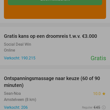
favorite_border
Gratis kans op een droomreis t.w.v. €3.000
Social Deal Win
Online
Gratis
Verkocht: 190.215
favorite_border
Ontspanningsmassage naar keuze (60 of 90
40%
minuten)
Sean-Noa
10.0
star
Amstelveen (8 km)
Verkocht: 206
€45
Regulier