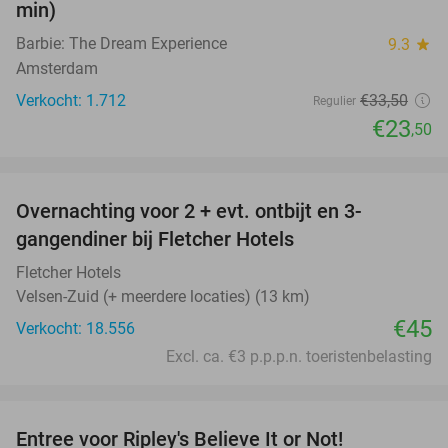
min)
Barbie: The Dream Experience
9.3
star
Amsterdam
Verkocht: 1.712
€33
,50
Regulier
€23
,50
favorite_border
Overnachting voor 2 + evt. ontbijt en 3-
gangendiner bij Fletcher Hotels
Fletcher Hotels
Velsen-Zuid (+ meerdere locaties) (13 km)
€45
Verkocht: 18.556
Excl. ca. €3 p.p.p.n. toeristenbelasting
favorite_border
Entree voor Ripley's Believe It or Not!
56%