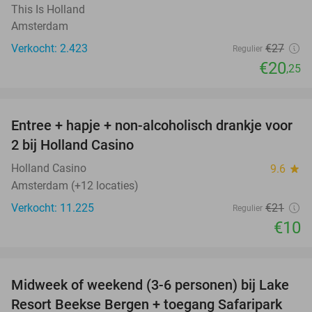
This Is Holland
Amsterdam
Verkocht: 2.423
€27
Regulier
€20
,25
favorite_border
Entree + hapje + non-alcoholisch drankje voor
52%
2 bij Holland Casino
Holland Casino
9.6
star
Amsterdam (+12 locaties)
Verkocht: 11.225
€21
Regulier
€10
favorite_border
Midweek of weekend (3-6 personen) bij Lake
53%
Resort Beekse Bergen + toegang Safaripark