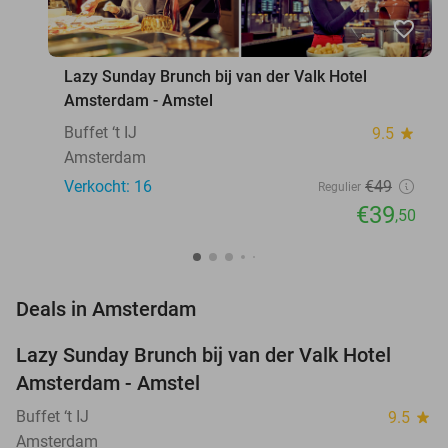
favorite_border
Lazy Sunday Brunch bij van der Valk Hotel
Amsterdam - Amstel
Buffet ‘t IJ
9.5
star
Amsterdam
Verkocht: 16
€49
Regulier
€39
,50
favorite_border
Deals in Amsterdam
Lazy Sunday Brunch bij van der Valk Hotel
19%
NEW
Amsterdam - Amstel
TODAY
Buffet ‘t IJ
9.5
star
Amsterdam