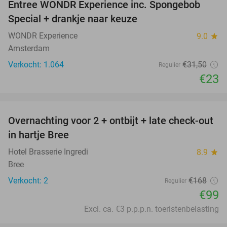
Entree WONDR Experience inc. Spongebob
27%
Special + drankje naar keuze
WONDR Experience
9.0
star
Amsterdam
Verkocht: 1.064
€31
,50
Regulier
€23
favorite_border
Overnachting voor 2 + ontbijt + late check-out
41%
NEW
in hartje Bree
TODAY
Hotel Brasserie Ingredi
8.9
star
Bree
Verkocht: 2
€168
Regulier
€99
Excl. ca. €3 p.p.p.n. toeristenbelasting
favorite_border