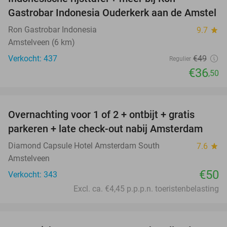
26%
Gastrobar Indonesia Ouderkerk aan de Amstel
Ron Gastrobar Indonesia
9.7
star
Amstelveen (6 km)
Verkocht: 437
€49
Regulier
€36
,50
favorite_border
Overnachting voor 1 of 2 + ontbijt + gratis
parkeren + late check-out nabij Amsterdam
Diamond Capsule Hotel Amsterdam South
7.6
star
Amstelveen
€50
Verkocht: 343
Excl. ca. €4,45 p.p.p.n. toeristenbelasting
favorite_border