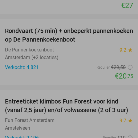
€27
favorite_border
Rondvaart (75 min) + onbeperkt pannenkoeken
30%
op De Pannenkoekenboot
De Pannenkoekenboot
9.2
star
Amsterdam (+2 locaties)
Verkocht: 4.821
€29
,50
Regulier
€20
,75
favorite_border
Entreeticket klimbos Fun Forest voor kind
32%
(vanaf 2,5 jaar) en/of volwassene (2 of 3 uur)
Fun Forest Amsterdam
9.7
star
Amstelveen
Verkocht: 2.106
€19