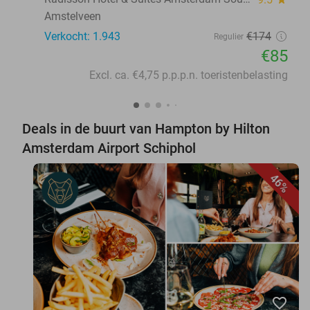
Amstelveen
Verkocht: 1.943
€174
Regulier
€85
Excl. ca. €4,75 p.p.p.n. toeristenbelasting
Deals in de buurt van Hampton by Hilton
Amsterdam Airport Schiphol
46%
favorite_border