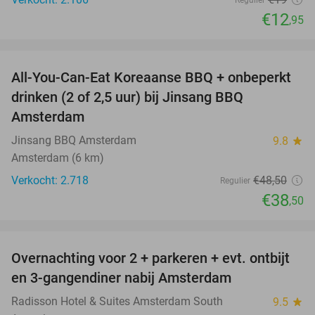
Regulier
€12
,95
favorite_border
All-You-Can-Eat Koreaanse BBQ + onbeperkt
21%
drinken (2 of 2,5 uur) bij Jinsang BBQ
Amsterdam
Jinsang BBQ Amsterdam
9.8
star
Amsterdam (6 km)
Verkocht: 2.718
€48
,50
Regulier
€38
,50
favorite_border
Overnachting voor 2 + parkeren + evt. ontbijt
51%
en 3-gangendiner nabij Amsterdam
Radisson Hotel & Suites Amsterdam South
9.5
star