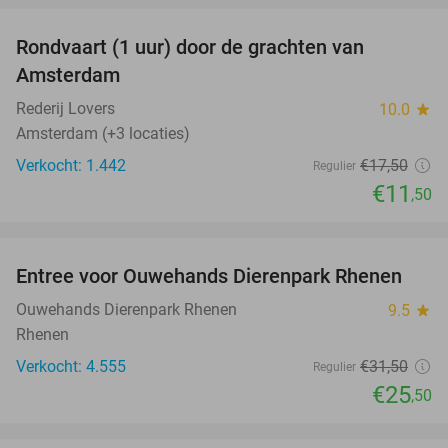
Rondvaart (1 uur) door de grachten van
34%
Amsterdam
Rederij Lovers
10.0
star
Amsterdam (+3 locaties)
Verkocht: 1.442
€17
,50
Regulier
€11
,50
favorite_border
Entree voor Ouwehands Dierenpark Rhenen
19%
Ouwehands Dierenpark Rhenen
9.5
star
Rhenen
Verkocht: 4.555
€31
,50
Regulier
€25
,50
favorite_border