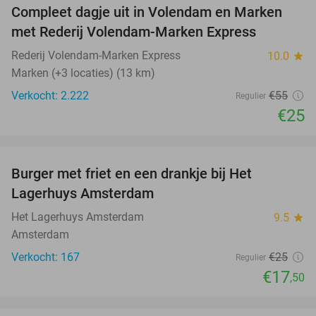
Compleet dagje uit in Volendam en Marken
55%
met Rederij Volendam-Marken Express
Rederij Volendam-Marken Express
10.0
star
Marken (+3 locaties) (13 km)
Verkocht: 2.222
€55
Regulier
€25
favorite_border
Burger met friet en een drankje bij Het
30%
Lagerhuys Amsterdam
Het Lagerhuys Amsterdam
9.5
star
Amsterdam
Verkocht: 167
€25
Regulier
€17
,50
favorite_border