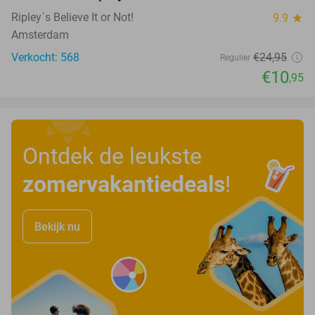
Ripley´s Believe It or Not!
9.9
star
Amsterdam
Verkocht: 568
€24
,95
Regulier
€10
,95
Ontdek de leukste
zomervakantiedeals
!
Bekijk nu