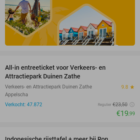
favorite_border
All-in entreeticket voor Verkeers- en
15%
Attractiepark Duinen Zathe
Verkeers- en Attractiepark Duinen Zathe
9.8
star
Appelscha
Verkocht: 47.872
€23
,50
Regulier
€19
,99
favorite_border
Indonesische rijsttafel + meer bij Ron