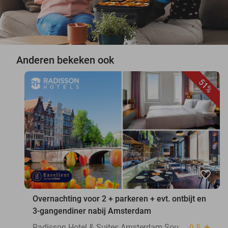
Anderen bekeken ook
51%
favorite_border
Overnachting voor 2 + parkeren + evt. ontbijt en
3-gangendiner nabij Amsterdam
Radisson Hotel & Suites Amsterdam South
9.5
star