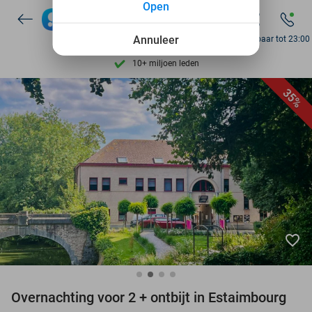
Open
7 dagen per week beschikbaar
10+ miljoen leden
Annuleer
Bereikbaar tot 23:00
9,4
op basis van
205.807 reviews
Ontdek 15.000+ deals
35%
7 dagen per week beschikbaar
10+ miljoen leden
favorite_border
Overnachting voor 2 + ontbijt in Estaimbourg