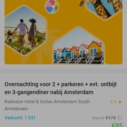
favorite_border
Overnachting voor 2 + parkeren + evt. ontbijt
51%
en 3-gangendiner nabij Amsterdam
Radisson Hotel & Suites Amsterdam South
9.5
star
Amstelveen
Verkocht: 1.931
€174
Regulier
€85