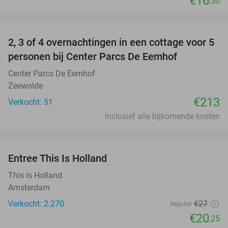
€16
,50
favorite_border
2, 3 of 4 overnachtingen in een cottage voor 5
personen bij Center Parcs De Eemhof
Center Parcs De Eemhof
Zeewolde
€213
Verkocht: 51
Inclusief alle bijkomende kosten
favorite_border
Entree This Is Holland
25%
This Is Holland
Amsterdam
Verkocht: 2.270
€27
Regulier
€20
,25