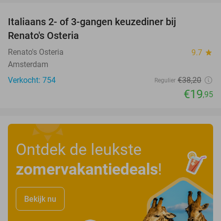
Italiaans 2- of 3-gangen keuzediner bij
48%
Renato's Osteria
Renato's Osteria
9.7
star
Amsterdam
Verkocht: 754
€38
,20
Regulier
€19
,95
Ontdek de leukste
zomervakantiedeals
!
Bekijk nu