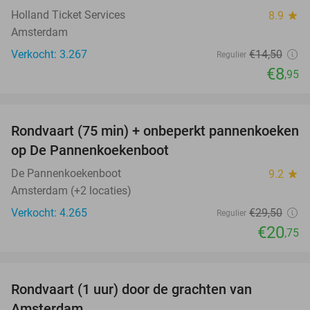
Holland Ticket Services
8.9
star
Amsterdam
Verkocht: 3.267
€14
,50
Regulier
€8
,95
favorite_border
Rondvaart (75 min) + onbeperkt pannenkoeken
30%
op De Pannenkoekenboot
De Pannenkoekenboot
9.2
star
Amsterdam (+2 locaties)
Verkocht: 4.265
€29
,50
Regulier
€20
,75
favorite_border
Rondvaart (1 uur) door de grachten van
34%
Amsterdam