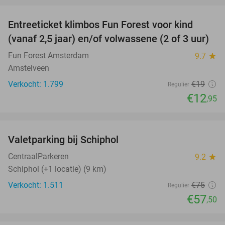
Entreeticket klimbos Fun Forest voor kind
32%
(vanaf 2,5 jaar) en/of volwassene (2 of 3 uur)
Fun Forest Amsterdam
9.7
star
Amstelveen
Verkocht: 1.799
€19
Regulier
€12
,95
favorite_border
Valetparking bij Schiphol
23%
CentraalParkeren
9.2
star
Schiphol (+1 locatie) (9 km)
Verkocht: 1.511
€75
Regulier
€57
,50
favorite_border