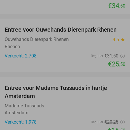
€34
,50
favorite_border
Entree voor Ouwehands Dierenpark Rhenen
19%
Ouwehands Dierenpark Rhenen
9.5
star
Rhenen
Verkocht: 2.708
€31
,50
Regulier
€25
,50
favorite_border
Entree voor Madame Tussauds in hartje
19%
Amsterdam
Madame Tussauds
Amsterdam
Verkocht: 1.978
€20
,25
Regulier