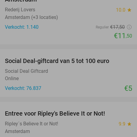
Rederij Lovers
10.0
star
Amsterdam (+3 locaties)
Verkocht: 1.140
€17
,50
Regulier
€11
,50
favorite_border
Social Deal-giftcard van 5 tot 100 euro
Social Deal Giftcard
Online
€5
Verkocht: 76.837
favorite_border
Entree voor Ripley's Believe It or Not!
56%
Ripley´s Believe It or Not!
9.9
star
Amsterdam