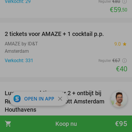
Verkocht: 29
€80
Regulier
€59
,50
favorite_border
2 tickets voor AMAZE + 1 cocktail p.p.
40%
AMAZE by ID&T
9.0
star
Amsterdam
Verkocht: 331
€67
Regulier
€40
favorite_border
Luxe overnachting voor 2 + ontbijt bij
43%
close
OPEN IN APP
Residence Inn by Marriott Amsterdam
Houthavens
Residence Inn by Marriott Amsterdam Houthavens
9.2
star
€95
shopping_cart
Koop nu
Amsterdam