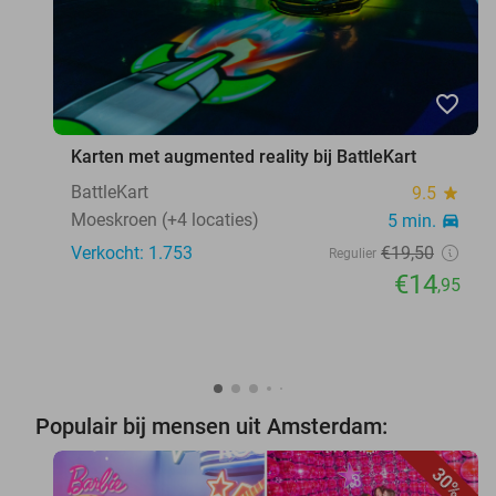
favorite_border
Karten met augmented reality bij BattleKart
BattleKart
9.5
star
Moeskroen (+4 locaties)
5 min.
directions_car
Verkocht: 1.753
€19
,50
Regulier
€14
,95
Populair bij mensen uit Amsterdam:
30%