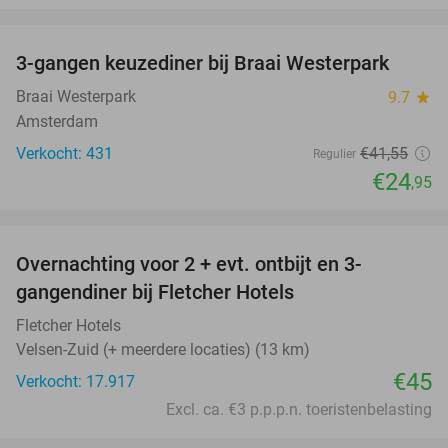
favorite_border
3-gangen keuzediner bij Braai Westerpark
40%
Braai Westerpark
9.7
star
Amsterdam
Verkocht: 431
€41
,55
Regulier
€24
,95
favorite_border
Overnachting voor 2 + evt. ontbijt en 3-
gangendiner bij Fletcher Hotels
Fletcher Hotels
Velsen-Zuid (+ meerdere locaties) (13 km)
€45
Verkocht: 17.917
Excl. ca. €3 p.p.p.n. toeristenbelasting
favorite_border