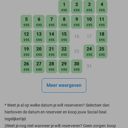
1
2
3
4
€95
€95
€95
€95
5
6
7
8
9
10
11
€95
€95
€95
€95
€95
€95
€95
12
13
14
15
18
16
17
€95
€95
€95
€95
€95
19
20
21
22
24
25
23
€95
€95
€95
€95
€95
€95
26
27
28
29
30
31
€95
€95
€95
€95
€95
Meer weergeven
*
Weet je al op welke datum je wilt reserveren? Selecteer dan
hierboven de datum en reserveer en koop jouw Social Deal
tegelijkertijd.
(Weet je nog niet wanneer je wilt reserveren? Geen zorgen: koop