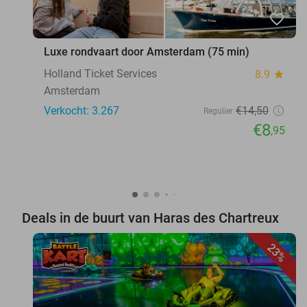
favorite_border
Luxe rondvaart door Amsterdam (75 min)
Holland Ticket Services
8.9
star
Amsterdam
Verkocht: 3.267
€14
,50
Regulier
€8
,95
Deals in de buurt van Haras des Chartreux
23%