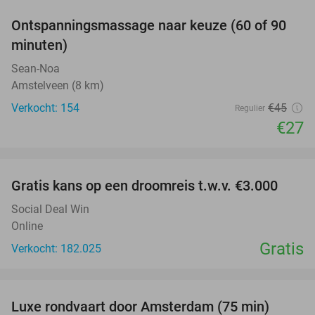
Ontspanningsmassage naar keuze (60 of 90
40%
minuten)
Sean-Noa
Amstelveen (8 km)
Verkocht: 154
€45
Regulier
€27
favorite_border
Gratis kans op een droomreis t.w.v. €3.000
Social Deal Win
Online
Gratis
Verkocht: 182.025
favorite_border
Luxe rondvaart door Amsterdam (75 min)
38%