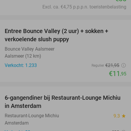
Excl. ca. €4,75 p.p.p.n. toeristenbelasting
favorite_border
Entree Bounce Valley (2 uur) + sokken +
46%
verkoelende slush puppy
Bounce Valley Aalsmeer
Aalsmeer (12 km)
Verkocht: 1.233
€21
,95
Regulier
€11
,95
favorite_border
6-gangendiner bij Restaurant-Lounge Michiu
26%
in Amsterdam
Restaurant-Lounge Michiu
9.3
star
Amsterdam