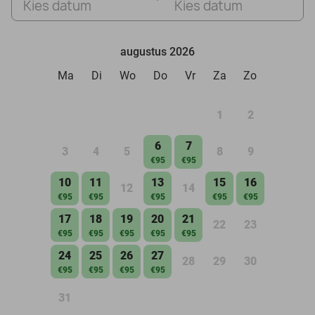
Kies datum
Kies datum
augustus 2026
Ma
Di
Wo
Do
Vr
Za
Zo
1
2
6
7
3
4
5
8
9
€95
€95
10
11
13
15
16
12
14
€95
€95
€95
€95
€95
17
18
19
20
21
22
23
€95
€95
€95
€95
€95
24
25
26
27
28
29
30
€95
€95
€95
€95
31