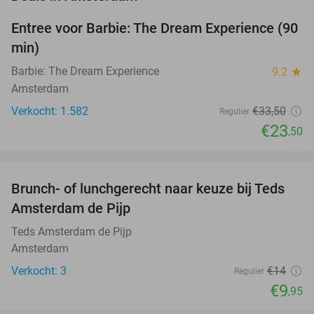
Entree voor Barbie: The Dream Experience (90
30%
min)
Barbie: The Dream Experience
9.2
star
Amsterdam
Verkocht: 1.582
€33
,50
Regulier
€23
,50
favorite_border
Brunch- of lunchgerecht naar keuze bij Teds
29%
NEW
Amsterdam de Pijp
TODAY
Teds Amsterdam de Pijp
Amsterdam
Verkocht: 3
€14
Regulier
€9
,95
favorite_border