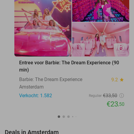
favorite_border
Entree voor Barbie: The Dream Experience (90
min)
Barbie: The Dream Experience
9.2
star
Amsterdam
Verkocht: 1.582
€33
,50
Regulier
€23
,50
favorite_border
Deals in Amsterdam