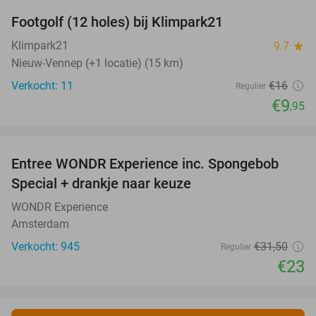
Footgolf (12 holes) bij Klimpark21
38%
NEW
TODAY
Klimpark21
9.7
star
Nieuw-Vennep (+1 locatie) (15 km)
Verkocht: 11
€16
Regulier
€9
,95
favorite_border
Entree WONDR Experience inc. Spongebob
27%
Special + drankje naar keuze
WONDR Experience
Amsterdam
Verkocht: 945
€31
,50
Regulier
€23