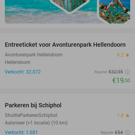
favorite_border
Entreeticket voor Avonturenpark Hellendoorn
41%
Avonturenpark Hellendoorn
9.2
star
Hellendoorn
Verkocht: 32.072
€32
,95
Regulier
€19
,50
favorite_border
Parkeren bij Schiphol
36%
ShuttleParkerenSchiphol
7.8
star
Aalsmeer (+1 locatie) (10 km)
Verkocht: 1.681
€54
Regulier