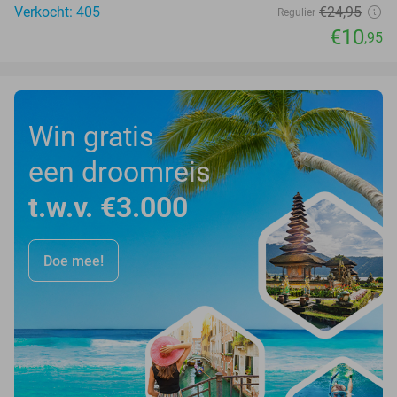
Verkocht: 405
€24
,95
Regulier
€10
,95
Win gratis
een droomreis
t.w.v. €3.000
Doe mee!