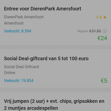
Entree voor DierenPark Amersfoort
24%
DierenPark Amersfoort
9.4
star
Amersfoort
Verkocht: 8.594
€31
,50
Regulier
€24
favorite_border
Social Deal-giftcard van 5 tot 100 euro
Social Deal Giftcard
Online
€5
Verkocht: 76.854
favorite_border
Vrij jumpen (2 uur) + evt. chips, gripsokken en
38%
2 muntjes arcadespellen