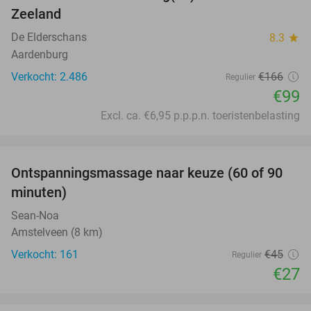
Zeeland
De Elderschans
8.3
star
Aardenburg
Verkocht: 2.486
€166
Regulier
€99
Excl. ca. €6,95 p.p.p.n. toeristenbelasting
favorite_border
Ontspanningsmassage naar keuze (60 of 90
40%
minuten)
Sean-Noa
Amstelveen (8 km)
Verkocht: 161
€45
Regulier
€27