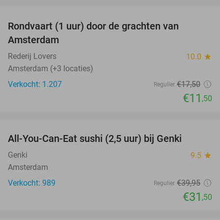
favorite_border
Rondvaart (1 uur) door de grachten van
34%
Amsterdam
Rederij Lovers
10.0
star
Amsterdam (+3 locaties)
Verkocht: 1.207
€17
,50
Regulier
€11
,50
favorite_border
All-You-Can-Eat sushi (2,5 uur) bij Genki
21%
Genki
9.5
star
Amsterdam
Verkocht: 989
€39
,95
Regulier
€31
,50
favorite_border