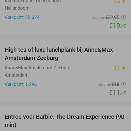
Avonturenpark Hellendoorn
9.2
star
Hellendoorn
Verkocht: 32.624
€32
,95
Regulier
€19
,50
favorite_border
High tea of luxe lunchplank bij Anne&Max
36%
Amsterdam Zeeburg
Anne&Max Amsterdam Zeeburg
9.1
star
Amsterdam
Verkocht: 1.296
€18
Regulier
€11
,50
favorite_border
Entree voor Barbie: The Dream Experience (90
30%
min)