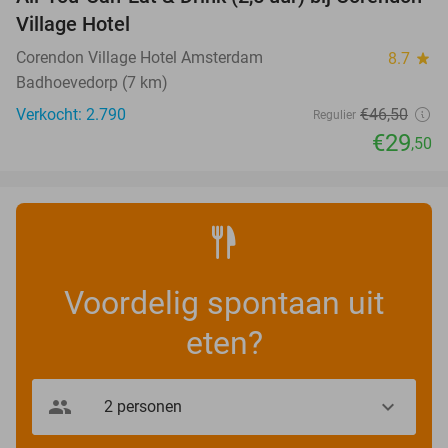
37%
Village Hotel
Corendon Village Hotel Amsterdam
8.7
star
Badhoevedorp (7 km)
Verkocht: 2.790
€46
,50
Regulier
€29
,50
Voordelig spontaan uit
eten?