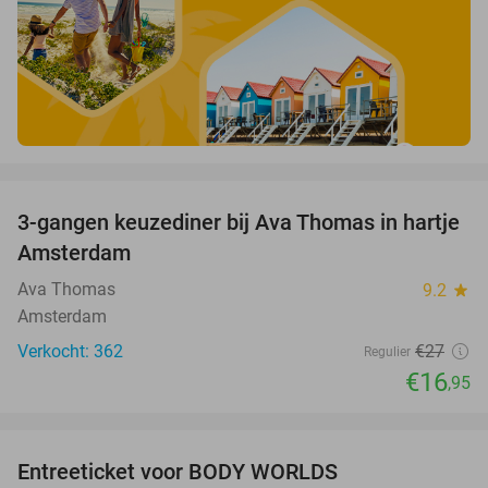
favorite_border
3-gangen keuzediner bij Ava Thomas in hartje
37%
Amsterdam
Ava Thomas
9.2
star
Amsterdam
Verkocht: 362
€27
Regulier
€16
,95
favorite_border
Entreeticket voor BODY WORLDS
50%