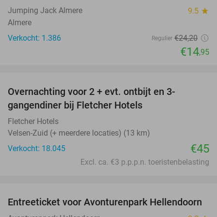
Jumping Jack Almere
9.5
star
Almere
Verkocht: 1.386
€24
,20
Regulier
€14
,95
favorite_border
Overnachting voor 2 + evt. ontbijt en 3-
gangendiner bij Fletcher Hotels
Fletcher Hotels
Velsen-Zuid (+ meerdere locaties) (13 km)
€45
Verkocht: 18.045
Excl. ca. €3 p.p.p.n. toeristenbelasting
favorite_border
Entreeticket voor Avonturenpark Hellendoorn
41%