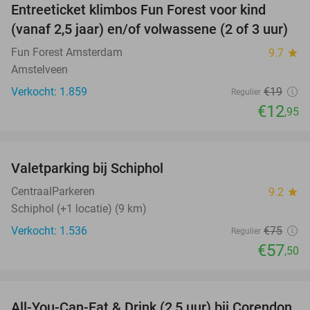
Entreeticket klimbos Fun Forest voor kind
32%
(vanaf 2,5 jaar) en/of volwassene (2 of 3 uur)
Fun Forest Amsterdam
9.7
star
Amstelveen
Verkocht: 1.859
€19
Regulier
€12
,95
favorite_border
Valetparking bij Schiphol
23%
CentraalParkeren
9.2
star
Schiphol (+1 locatie) (9 km)
Verkocht: 1.536
€75
Regulier
€57
,50
favorite_border
All-You-Can-Eat & Drink (2,5 uur) bij Corendon