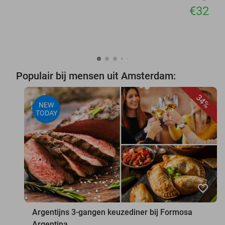
€32
Populair bij mensen uit Amsterdam:
34%
NEW
TODAY
favorite_border
Argentijns 3-gangen keuzediner bij Formosa
Argentina