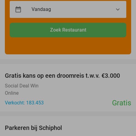
Zoek Restaurant
favorite_border
Gratis kans op een droomreis t.w.v. €3.000
Social Deal Win
Online
Gratis
Verkocht: 183.453
favorite_border
Parkeren bij Schiphol
36%