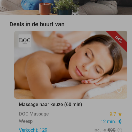
Deals in de buurt van
64%
favorite_border
Massage naar keuze (60 min)
DOC Massage
9.7
star
Weesp
12 min.
directions_walk
Verkocht: 129
€90
Regulier