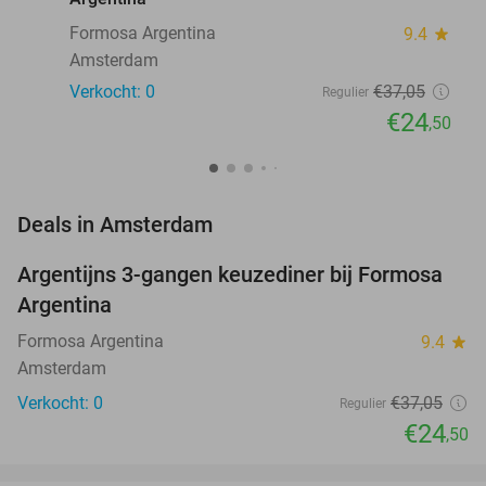
Formosa Argentina
9.4
star
Amsterdam
Verkocht: 0
€37
,05
Regulier
€24
,50
favorite_border
Deals in Amsterdam
Argentijns 3-gangen keuzediner bij Formosa
34%
NEW
Argentina
TODAY
Formosa Argentina
9.4
star
Amsterdam
Verkocht: 0
€37
,05
Regulier
€24
,50
favorite_border