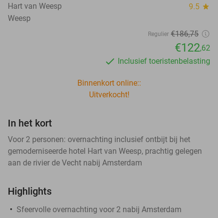
Hart van Weesp
9.5
star
Weesp
€186
,75
Regulier
€122
,62
Inclusief toeristenbelasting
Binnenkort online::
Uitverkocht!
In het kort
Voor 2 personen: overnachting inclusief ontbijt bij het
gemoderniseerde hotel Hart van Weesp, prachtig gelegen
aan de rivier de Vecht nabij Amsterdam
Highlights
Sfeervolle overnachting voor 2 nabij Amsterdam