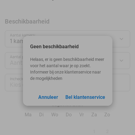
Beschikbaarheid
Aantal kamers:
1 kamer
Geen beschikbaarheid
Aantal personen:
Helaas, er is geen beschikbaarheid meer
Aantal personen
voor het aantal waar je op zoekt.
Informeer bij onze klantenservice naar
de mogelijkheden
Inchecken
Uitchecken
Kies datum
Kies datum
Annuleer
Bel klantenservice
augustus 2026
Ma
Di
Wo
Do
Vr
Za
Zo
1
2