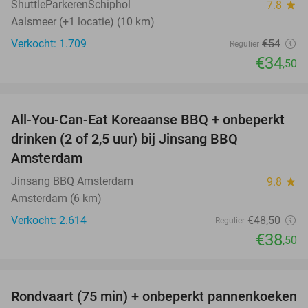
ShuttleParkerenSchiphol
7.8
star
Aalsmeer (+1 locatie) (10 km)
Verkocht: 1.709
€54
Regulier
€34
,50
favorite_border
All-You-Can-Eat Koreaanse BBQ + onbeperkt
21%
drinken (2 of 2,5 uur) bij Jinsang BBQ
Amsterdam
Jinsang BBQ Amsterdam
9.8
star
Amsterdam (6 km)
Verkocht: 2.614
€48
,50
Regulier
€38
,50
favorite_border
Rondvaart (75 min) + onbeperkt pannenkoeken
30%