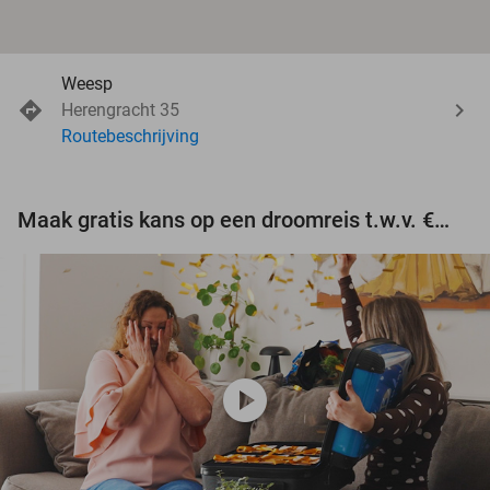
Weesp
Herengracht 35
Routebeschrijving
Maak gratis kans op een droomreis t.w.v. €3.000!
play_circle