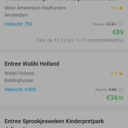
Moxy Amsterdam Houthavens
9.1
star
Amsterdam
Verkocht: 790
€181
Regulier
€89
Excl. ca. €3 p.p.p.n. + 7% toeristenbelasting
favorite_border
Entree Walibi Holland
25%
Walibi Holland
9.3
star
Biddinghuizen
Verkocht: 4.800
€46
Regulier
€34
,50
favorite_border
Entree Sprookjesweken Kinderpretpark
39%