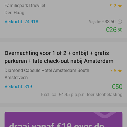
Familiepark Drievliet
9.2
star
Den Haag
Verkocht: 24.918
€33
,50
Regulier
€26
,50
favorite_border
Overnachting voor 1 of 2 + ontbijt + gratis
parkeren + late check-out nabij Amsterdam
Diamond Capsule Hotel Amsterdam South
7.5
star
Amstelveen
€50
Verkocht: 319
Excl. ca. €4,45 p.p.p.n. toeristenbelasting
draai vanaf €19 over de