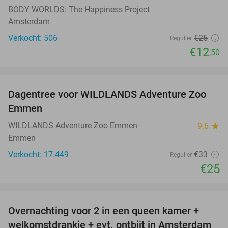
BODY WORLDS: The Happiness Project
Amsterdam
Verkocht: 506
€25
Regulier
€12
,50
favorite_border
Dagentree voor WILDLANDS Adventure Zoo
24%
Emmen
WILDLANDS Adventure Zoo Emmen
9.6
star
Emmen
Verkocht: 17.449
€33
Regulier
€25
favorite_border
Overnachting voor 2 in een queen kamer +
51%
welkomstdrankje + evt. ontbijt in Amsterdam