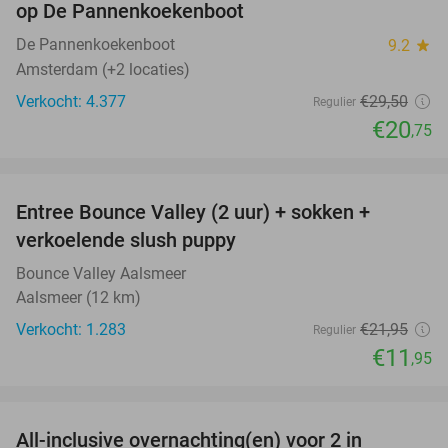
op De Pannenkoekenboot
De Pannenkoekenboot
9.2
star
Amsterdam (+2 locaties)
Verkocht: 4.377
€29
,50
Regulier
€20
,75
favorite_border
Entree Bounce Valley (2 uur) + sokken +
46%
verkoelende slush puppy
Bounce Valley Aalsmeer
Aalsmeer (12 km)
Verkocht: 1.283
€21
,95
Regulier
€11
,95
favorite_border
All-inclusive overnachting(en) voor 2 in
40%