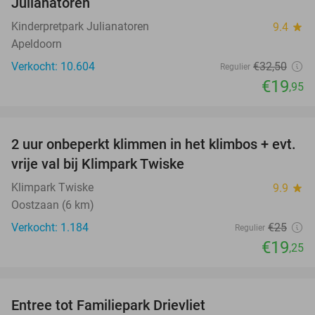
Julianatoren
Kinderpretpark Julianatoren
9.4
star
Apeldoorn
Verkocht: 10.604
€32
,50
Regulier
€19
,95
favorite_border
2 uur onbeperkt klimmen in het klimbos + evt.
23%
vrije val bij Klimpark Twiske
Klimpark Twiske
9.9
star
Oostzaan (6 km)
Verkocht: 1.184
€25
Regulier
€19
,25
favorite_border
Entree tot Familiepark Drievliet
21%