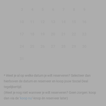
3
4
5
6
7
8
9
10
11
12
13
14
15
16
17
18
19
20
21
22
23
24
25
26
27
28
29
30
31
*
Weet je al op welke datum je wilt reserveren? Selecteer dan
hierboven de datum en reserveer en koop jouw Social Deal
tegelijkertijd.
(Weet je nog niet wanneer je wilt reserveren? Geen zorgen: koop
dan via de ‘
koop nu
’-knop én reserveer later)