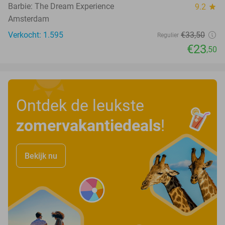
Barbie: The Dream Experience
9.2
star
Amsterdam
Verkocht: 1.595
€33
,50
Regulier
€23
,50
Ontdek de leukste
zomervakantiedeals
!
Bekijk nu