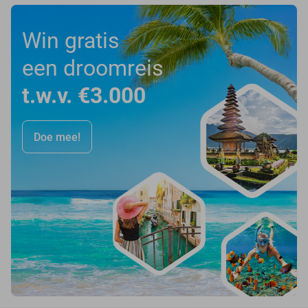
Win gratis
een droomreis
t.w.v. €3.000
Doe mee!