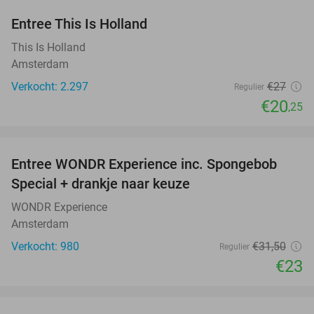
Entree This Is Holland
25%
This Is Holland
Amsterdam
Verkocht: 2.297
€27
Regulier
€20
,25
favorite_border
Entree WONDR Experience inc. Spongebob
27%
Special + drankje naar keuze
WONDR Experience
Amsterdam
Verkocht: 980
€31
,50
Regulier
€23
favorite_border