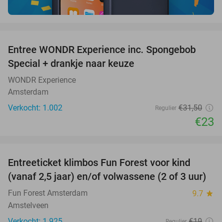
favorite_border
Entree WONDR Experience inc. Spongebob
27%
Special + drankje naar keuze
WONDR Experience
Amsterdam
Verkocht: 1.002
€31
,50
Regulier
€23
favorite_border
Entreeticket klimbos Fun Forest voor kind
32%
(vanaf 2,5 jaar) en/of volwassene (2 of 3 uur)
Fun Forest Amsterdam
9.7
star
Amstelveen
Verkocht: 1.925
€19
Regulier