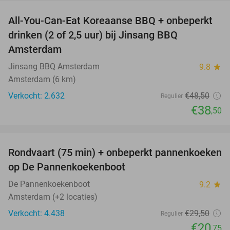
All-You-Can-Eat Koreaanse BBQ + onbeperkt
21%
drinken (2 of 2,5 uur) bij Jinsang BBQ
Amsterdam
Jinsang BBQ Amsterdam
9.8
star
Amsterdam (6 km)
Verkocht: 2.632
€48
,50
Regulier
€38
,50
favorite_border
Rondvaart (75 min) + onbeperkt pannenkoeken
30%
op De Pannenkoekenboot
De Pannenkoekenboot
9.2
star
Amsterdam (+2 locaties)
Verkocht: 4.438
€29
,50
Regulier
€20
,75