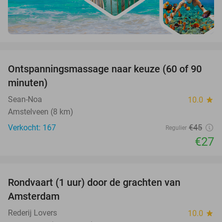
favorite_border
Ontspanningsmassage naar keuze (60 of 90
40%
minuten)
Sean-Noa
10.0
star
Amstelveen (8 km)
Verkocht: 167
€45
Regulier
€27
favorite_border
Rondvaart (1 uur) door de grachten van
34%
Amsterdam
Rederij Lovers
10.0
star