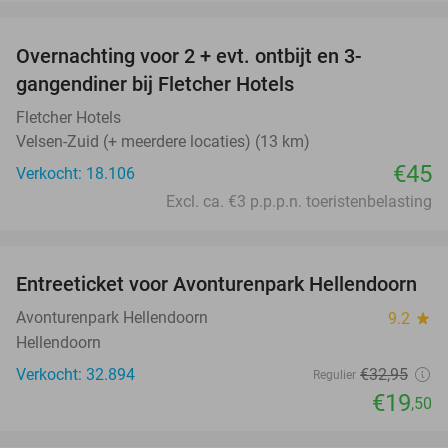
favorite_border
Overnachting voor 2 + evt. ontbijt en 3-
gangendiner bij Fletcher Hotels
Fletcher Hotels
Velsen-Zuid (+ meerdere locaties) (13 km)
€45
Verkocht: 18.106
Excl. ca. €3 p.p.p.n. toeristenbelasting
favorite_border
Entreeticket voor Avonturenpark Hellendoorn
41%
Avonturenpark Hellendoorn
9.2
star
Hellendoorn
Verkocht: 32.894
€32
,95
Regulier
€19
,50
favorite_border