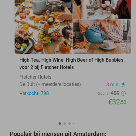
favorite_border
High Tea, High Wine, High Beer of High Bubbles
voor 2 bij Fletcher Hotels
Fletcher Hotels
De Bult (+ meerdere locaties)
3 min.
directions_walk
Verkocht: 798
€55
Regulier
€32
,50
Populair bij mensen uit Amsterdam: