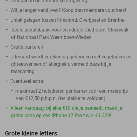
Ontspan in de natuurrijke omgeving
Wil je langer verblijven? Koop dan meerdere vouchers!
Uniek gelegen tussen Friesland, Overijssel en Drenthe
Ideale uitvalsbasis voor een dagje Giethoorn, Steenwijk
of Nationaal Park Weerribben-Wieden
Gratis parkeren
Uiteraard wordt er rekening gehouden met vegetariërs en
(di)eetwensen of allergieën, vermeld deze bij je
reservering
Eventueel extra:
maximaal 2 huisdieren per kamer voor een meerprijs
van €12,50 p.h.p.n. (ter plekke te voldoen)
Alleen vandaag: bij elke €10 die je besteedt, maak je
gratis kans op een iPhone 17 Pro t.w.v. €1.329!
Grote kleine letters