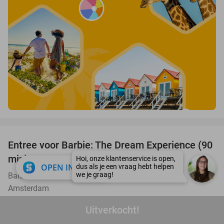
favorite_border
Entree voor Barbie: The Dream Experience (90
30%
min)
close
OPEN IN APP
Barbie: The Dream Experience
9.2
star
Amsterdam
Verkocht: 1.611
€33
,50
Regulier
Uitverkocht!
€23
,50