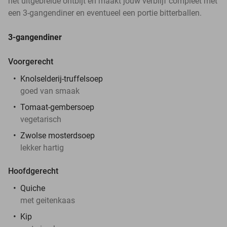
het uitgebreide ontbijt en maakt jouw verblijf compleet met
een 3-gangendiner en eventueel een portie bitterballen.
3-gangendiner
Voorgerecht
Knolselderij-truffelsoep
goed van smaak
Tomaat-gembersoep
vegetarisch
Zwolse mosterdsoep
lekker hartig
Hoofdgerecht
Quiche
met geitenkaas
Kip