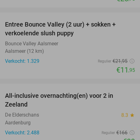
favorite_border
Entree Bounce Valley (2 uur) + sokken +
46%
verkoelende slush puppy
Bounce Valley Aalsmeer
Aalsmeer (12 km)
Verkocht: 1.329
€21
,95
Regulier
€11
,95
favorite_border
All-inclusive overnachting(en) voor 2 in
40%
Zeeland
De Elderschans
8.3
star
Aardenburg
Verkocht: 2.488
€166
Regulier