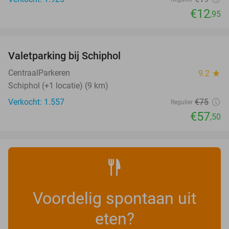
€12
,95
favorite_border
Valetparking bij Schiphol
23%
CentraalParkeren
9.2
star
Schiphol (+1 locatie) (9 km)
Verkocht: 1.557
€75
Regulier
€57
,50
Voordelig spontaan uit
eten?