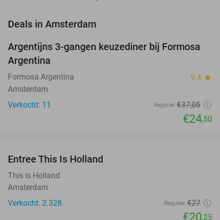
favorite_border
Deals in Amsterdam
Argentijns 3-gangen keuzediner bij Formosa
34%
NEW
Argentina
TODAY
Formosa Argentina
9.4
star
Amsterdam
Verkocht: 11
€37
,05
Regulier
€24
,50
favorite_border
Entree This Is Holland
25%
This Is Holland
Amsterdam
Verkocht: 2.328
€27
Regulier
€20
,25