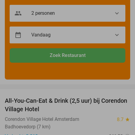
Zoek Restaurant
favorite_border
All-You-Can-Eat & Drink (2,5 uur) bij Corendon
37%
Village Hotel
Corendon Village Hotel Amsterdam
8.7
star
Badhoevedorp (7 km)