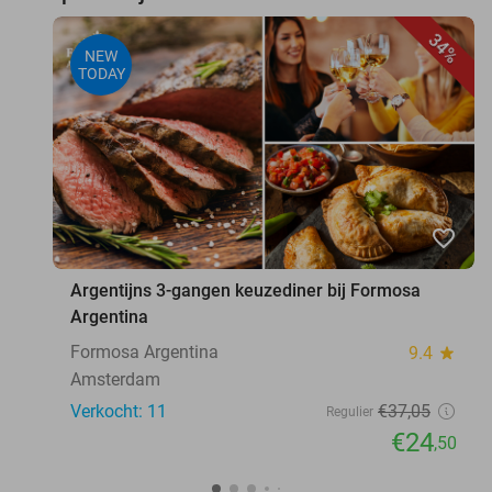
34%
NEW
TODAY
favorite_border
Argentijns 3-gangen keuzediner bij Formosa
Argentina
Formosa Argentina
9.4
star
Amsterdam
Verkocht: 11
€37
,05
Regulier
€24
,50