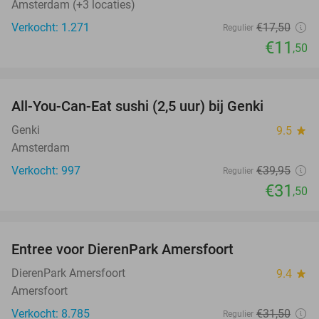
Amsterdam (+3 locaties)
Verkocht: 1.271
€17
,50
Regulier
€11
,50
favorite_border
All-You-Can-Eat sushi (2,5 uur) bij Genki
21%
Genki
9.5
star
Amsterdam
Verkocht: 997
€39
,95
Regulier
€31
,50
favorite_border
Entree voor DierenPark Amersfoort
24%
DierenPark Amersfoort
9.4
star
Amersfoort
Verkocht: 8.785
€31
,50
Regulier