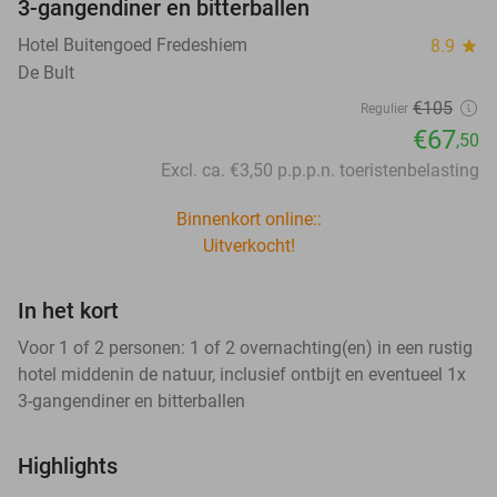
3-gangendiner en bitterballen
Hotel Buitengoed Fredeshiem
8.9
star
De Bult
€105
Regulier
€67
,50
Excl. ca. €3,50 p.p.p.n. toeristenbelasting
Binnenkort online::
Uitverkocht!
In het kort
Voor 1 of 2 personen: 1 of 2 overnachting(en) in een rustig
hotel middenin de natuur, inclusief ontbijt en eventueel 1x
3-gangendiner en bitterballen
Highlights