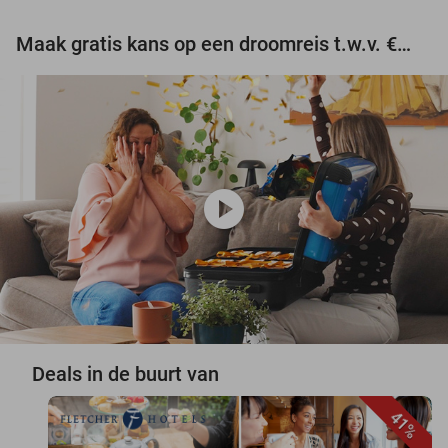
Maak gratis kans op een droomreis t.w.v. €3.000!
play_circle
Deals in de buurt van
41%