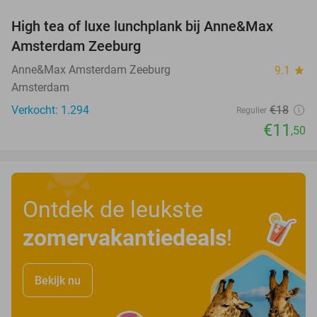
High tea of luxe lunchplank bij Anne&Max
36%
Amsterdam Zeeburg
Anne&Max Amsterdam Zeeburg
9.1
star
Amsterdam
Verkocht: 1.294
€18
Regulier
€11
,50
Ontdek de leukste
zomervakantiedeals
!
Bekijk nu