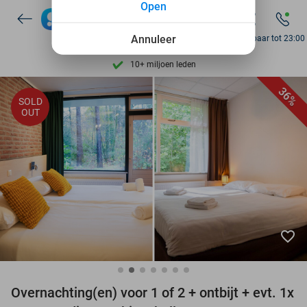
Open
Ontdek 15.000+ deals
7 dagen per week beschikbaar
Annuleer
Bereikbaar tot 23:00
10+ miljoen leden
9,4
op basis van
206.043 reviews
36%
SOLD
Ontdek 15.000+ deals
OUT
7 dagen per week beschikbaar
10+ miljoen leden
favorite_border
Overnachting(en) voor 1 of 2 + ontbijt + evt. 1x