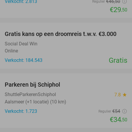
Verkocht: 2.813
€46
,50
Regulier
€29
,50
favorite_border
Gratis kans op een droomreis t.w.v. €3.000
Social Deal Win
Online
Gratis
Verkocht: 184.543
favorite_border
Parkeren bij Schiphol
36%
ShuttleParkerenSchiphol
7.8
star
Aalsmeer (+1 locatie) (10 km)
Verkocht: 1.723
€54
Regulier
€34
,50
favorite_border