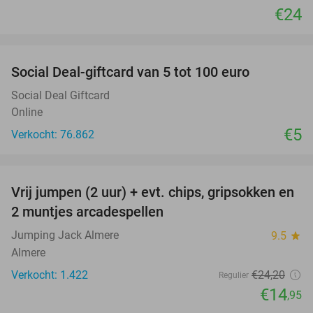
€24
favorite_border
Social Deal-giftcard van 5 tot 100 euro
Social Deal Giftcard
Online
€5
Verkocht: 76.862
favorite_border
Vrij jumpen (2 uur) + evt. chips, gripsokken en
38%
2 muntjes arcadespellen
Jumping Jack Almere
9.5
star
Almere
Verkocht: 1.422
€24
,20
Regulier
€14
,95