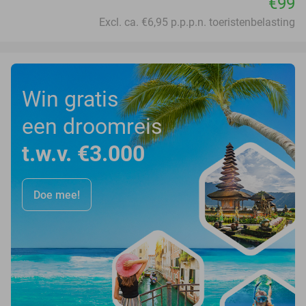
€99
Excl. ca. €6,95 p.p.p.n. toeristenbelasting
Win gratis
een droomreis
t.w.v. €3.000
Doe mee!