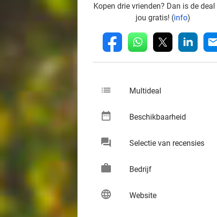
Kopen drie vrienden? Dan is de deal
jou gratis! (
info
)
whatsapp
linkedin
fb
mai
list
keybo
Multideal
date_range
keybo
Beschikbaarheid
chat
keybo
Selectie van recensies
work
keybo
Bedrijf
language
keybo
Website