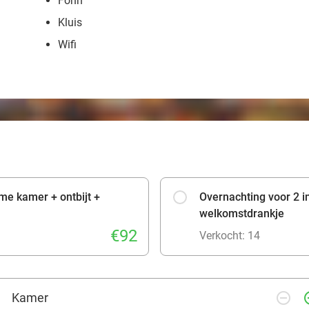
Föhn
Kluis
Wifi
me kamer + ontbijt +
Overnachting voor 2 in
welkomstdrankje
€92
Verkocht: 14
remove_circle_outline
add_ci
Kamer