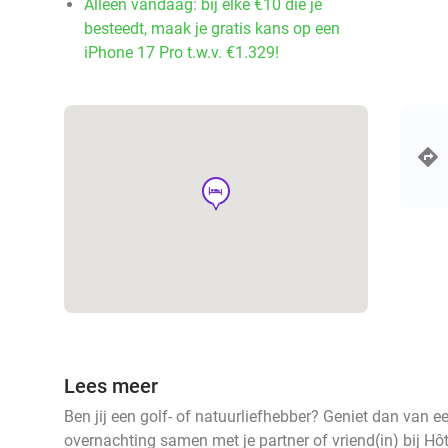
Alleen vandaag: bij elke €10 die je
besteedt, maak je gratis kans op een
iPhone 17 Pro t.w.v. €1.329!
hotel
Lees meer
Ben jij een golf- of natuurliefhebber? Geniet dan van ee
overnachting samen met je partner of vriend(in) bij Hôt