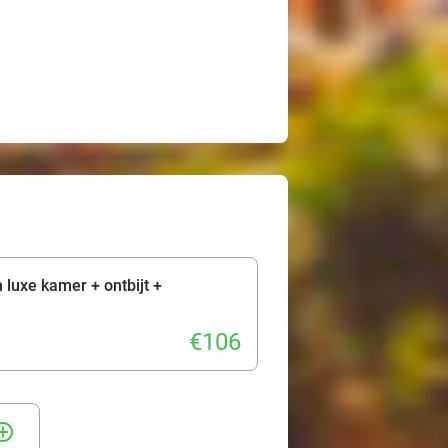
 luxe kamer + ontbijt +
€106
rcle_outline