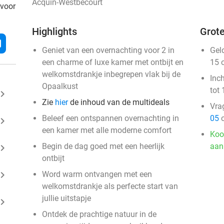
Acquin-Westbécourt
 voor
Highlights
Grote
l
Geniet van een overnachting voor 2 in
Gel
een charme of luxe kamer met ontbijt en
15 
welkomstdrankje inbegrepen vlak bij de
Inc
Opaalkust
tot 
ard_arrow_right
Zie
hier
de inhoud van de multideals
Vra
Beleef een ontspannen overnachting in
05
o
ard_arrow_right
een kamer met alle moderne comfort
Koo
Begin de dag goed met een heerlijk
aan
ard_arrow_right
ontbijt
ard_arrow_right
Word warm ontvangen met een
welkomstdrankje als perfecte start van
jullie uitstapje
ard_arrow_right
Ontdek de prachtige natuur in de