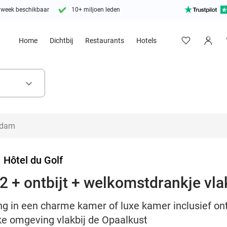
 week beschikbaar
10+ miljoen leden
Home
Dichtbij
Restaurants
Hotels
keyboard_arrow_down
>
Hôtel du Golf
2 + ontbijt + welkomstdrankje vla
g in een charme kamer of luxe kamer inclusief ont
jke omgeving vlakbij de Opaalkust