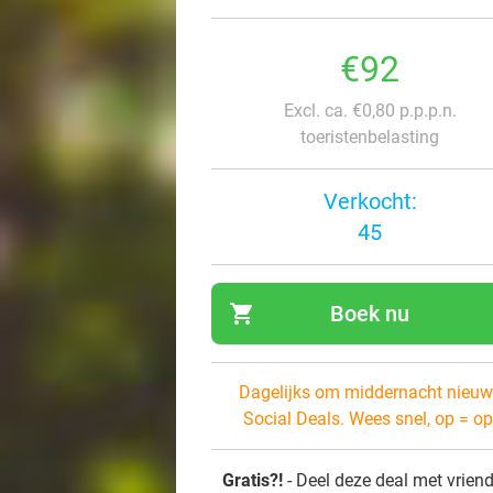
€92
Excl. ca. €0,80 p.p.p.n.
toeristenbelasting
Verkocht:
45
shopping_cart
Boek nu
navi
Dagelijks om middernacht nieuw
Social Deals. Wees snel, op = op
Gratis?!
- Deel deze deal met vrien