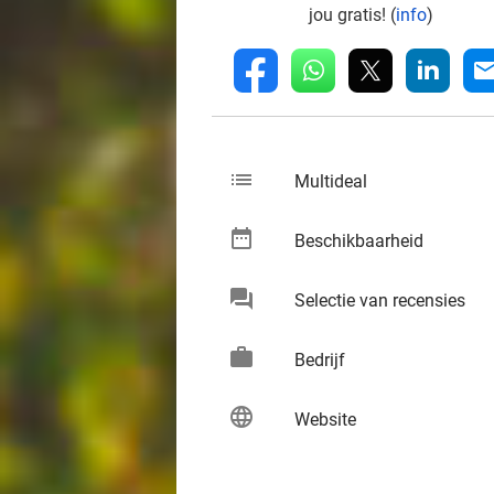
jou gratis! (
info
)
whatsapp
linkedin
fb
mai
list
keybo
Multideal
date_range
keybo
Beschikbaarheid
chat
keybo
Selectie van recensies
work
keybo
Bedrijf
language
keybo
Website