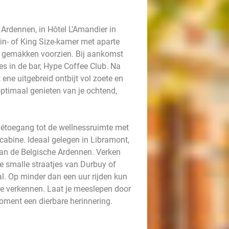
e Ardennen, in Hôtel L'Amandier in
win- of King Size-kamer met aparte
le gemakken voorzien. Bij aankomst
jes in de bar, Hype Coffee Club. Na
ne uitgebreid ontbijt vol zoete en
optimaal genieten van je ochtend,
rivétoegang tot de wellnessruimte met
cabine. Ideaal gelegen in Libramont,
van de Belgische Ardennen. Verken
de smalle straatjes van Durbuy of
al. Op minder dan een uur rijden kun
ne verkennen. Laat je meeslepen door
 moment een dierbare herinnering.