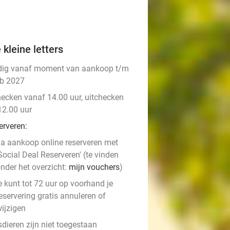
 kleine letters
dig vanaf moment van aankoop t/m
eb 2027
hecken vanaf 14.00 uur, uitchecken
12.00 uur
erveren:
a aankoop online reserveren met
Social Deal Reserveren' (te vinden
nder het overzicht:
mijn vouchers
)
e kunt tot 72 uur op voorhand je
eservering gratis annuleren of
ijzigen
dieren zijn niet toegestaan