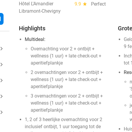
Hôtel L'Amandier
9.9
star
Perfect
Libramont-Chevigny
l
Highlights
Grote
Multideal:
Gel
9 f
ard_arrow_right
Overnachting voor 2 + ontbijt +
wellness (1 uur) + late check-out +
Inc
aperitiefplankje
tot 
ard_arrow_right
2 overnachtingen voor 2 + ontbijt +
Res
wellness (1 uur) + late check-out +
ard_arrow_right
n
aperitiefplankje
'
ard_arrow_right
3 overnachtingen voor 2 + ontbijt +
o
wellness (1 uur) + late check-out +
j
aperitiefplankje
ard_arrow_right
r
1, 2 of 3 heerlijke overnachting voor 2
w
inclusief ontbijt, 1 uur toegang tot de
Huis