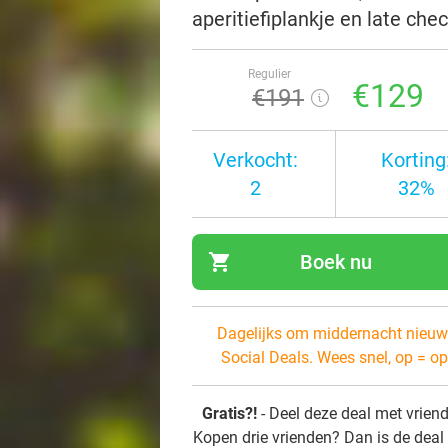
aperitiefiplankje en late che
Regulier
€129
€191
Verkocht:
Korting
2
32%
shopping_cart
Boek nu
navi
Dagelijks om middernacht nieuw
Social Deals. Wees snel, op = op
Gratis?!
- Deel deze deal met vrien
Kopen drie vrienden? Dan is de deal