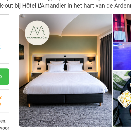
ck-out bij Hôtel L'Amandier in het hart van de Arde
:
gate_next
e
!
den.
 voor