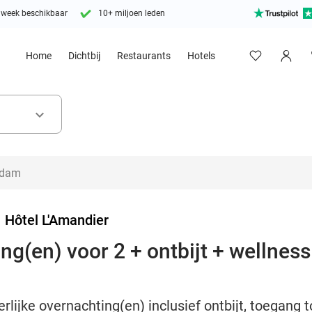
 week beschikbaar
10+ miljoen leden
Home
Dichtbij
Restaurants
Hotels
keyboard_arrow_down
>
Hôtel L'Amandier
ing(en) voor 2 + ontbijt + wellness
erlijke overnachting(en) inclusief ontbijt, toegang t