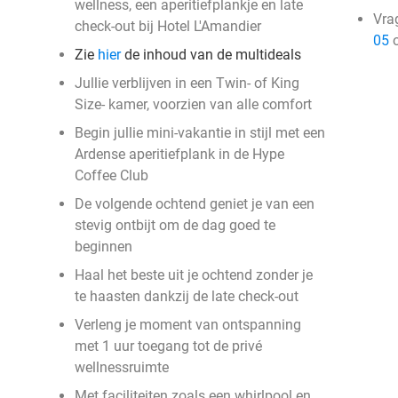
wellness, een aperitiefplankje en late
Vra
check-out bij Hotel L'Amandier
05
o
Zie
hier
de inhoud van de multideals
Jullie verblijven in een Twin- of King
Size- kamer, voorzien van alle comfort
Begin jullie mini-vakantie in stijl met een
Ardense aperitiefplank in de Hype
Coffee Club
De volgende ochtend geniet je van een
stevig ontbijt om de dag goed te
beginnen
Haal het beste uit je ochtend zonder je
te haasten dankzij de late check-out
Verleng je moment van ontspanning
met 1 uur toegang tot de privé
wellnessruimte
Met faciliteiten zoals een whirlpool en