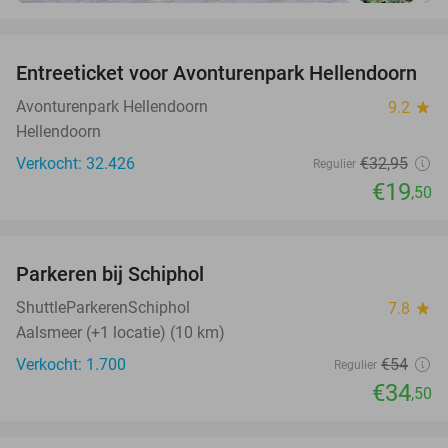
favorite_border
Entreeticket voor Avonturenpark Hellendoorn
41%
Avonturenpark Hellendoorn
9.2
star
Hellendoorn
Verkocht: 32.426
€32
,95
Regulier
€19
,50
favorite_border
Parkeren bij Schiphol
36%
ShuttleParkerenSchiphol
7.8
star
Aalsmeer (+1 locatie) (10 km)
Verkocht: 1.700
€54
Regulier
€34
,50
favorite_border