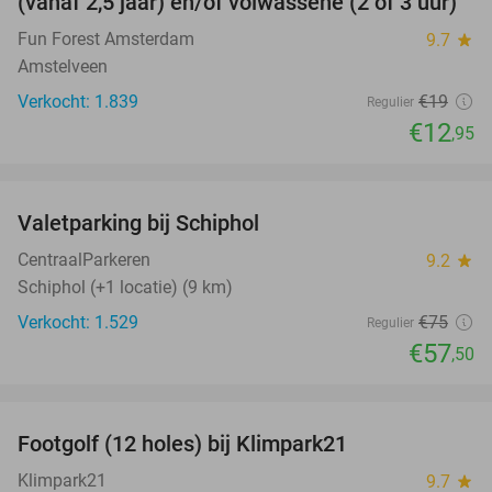
(vanaf 2,5 jaar) en/of volwassene (2 of 3 uur)
Fun Forest Amsterdam
9.7
star
Amstelveen
Verkocht: 1.839
€19
Regulier
€12
,95
favorite_border
Valetparking bij Schiphol
23%
CentraalParkeren
9.2
star
Schiphol (+1 locatie) (9 km)
Verkocht: 1.529
€75
Regulier
€57
,50
favorite_border
Footgolf (12 holes) bij Klimpark21
38%
NEW
TODAY
Klimpark21
9.7
star