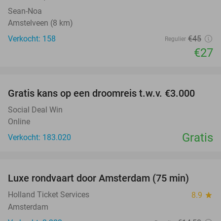
Sean-Noa
Amstelveen (8 km)
Verkocht: 158
€45
Regulier
€27
favorite_border
Gratis kans op een droomreis t.w.v. €3.000
Social Deal Win
Online
Gratis
Verkocht: 183.020
favorite_border
Luxe rondvaart door Amsterdam (75 min)
38%
Holland Ticket Services
8.9
star
Amsterdam