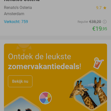
Renato's Osteria
9.7
star
Amsterdam
Verkocht: 759
€38
,20
Regulier
€19
,95
Ontdek de leukste
zomervakantiedeals
!
Bekijk nu