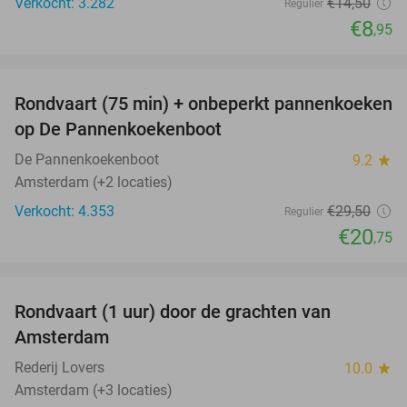
Verkocht: 3.282
€14
,50
Regulier
€8
,95
favorite_border
Rondvaart (75 min) + onbeperkt pannenkoeken
30%
op De Pannenkoekenboot
De Pannenkoekenboot
9.2
star
Amsterdam (+2 locaties)
Verkocht: 4.353
€29
,50
Regulier
€20
,75
favorite_border
Rondvaart (1 uur) door de grachten van
34%
Amsterdam
Rederij Lovers
10.0
star
Amsterdam (+3 locaties)