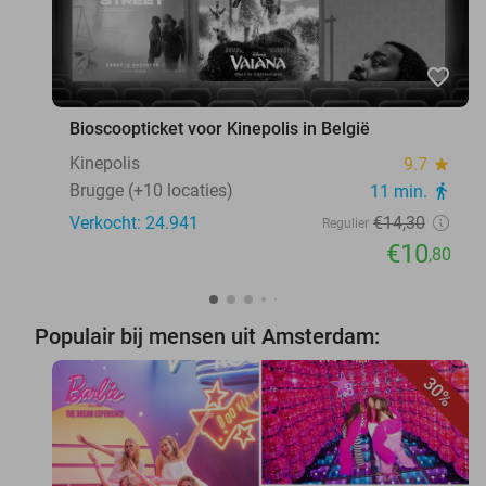
favorite_border
Bioscoopticket voor Kinepolis in België
Kinepolis
9.7
star
Brugge (+10 locaties)
11 min.
directions_walk
Verkocht: 24.941
€14
,30
Regulier
€10
,80
Populair bij mensen uit Amsterdam:
30%