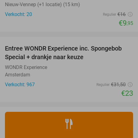
Nieuw-Vennep (+1 locatie) (15 km)
Verkocht: 20
€16
Regulier
€9
,95
favorite_border
Entree WONDR Experience inc. Spongebob
27%
Special + drankje naar keuze
WONDR Experience
Amsterdam
Verkocht: 967
€31
,50
Regulier
€23