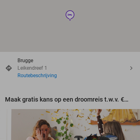
hotel
Brugge
Leikendreef 1
Routebeschrijving
Maak gratis kans op een droomreis t.w.v. €3.000!