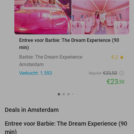
favorite_border
Entree voor Barbie: The Dream Experience (90
min)
Barbie: The Dream Experience
9.2
star
Amsterdam
Verkocht: 1.593
€33
,50
Regulier
€23
,50
favorite_border
Deals in Amsterdam
Entree voor Barbie: The Dream Experience (90
30%
min)