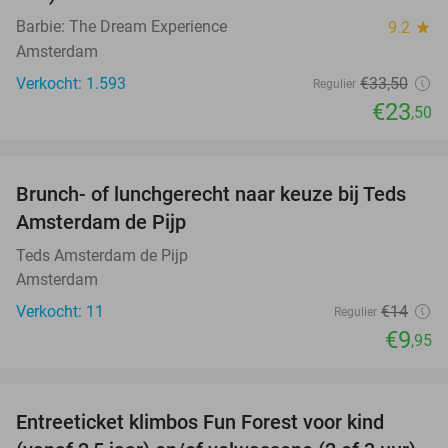
Barbie: The Dream Experience
9.2
star
Amsterdam
Verkocht: 1.593
€33
,50
Regulier
€23
,50
favorite_border
Brunch- of lunchgerecht naar keuze bij Teds
29%
NEW
Amsterdam de Pijp
TODAY
Teds Amsterdam de Pijp
Amsterdam
Verkocht: 11
€14
Regulier
€9
,95
favorite_border
Entreeticket klimbos Fun Forest voor kind
32%