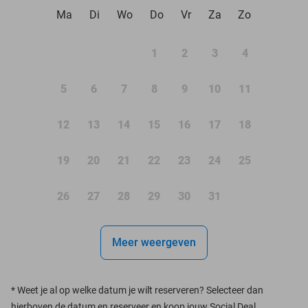
Ma
Di
Wo
Do
Vr
Za
Zo
1
2
3
4
5
6
7
8
9
10
11
12
13
14
15
16
17
18
19
20
21
22
23
24
25
26
27
28
29
30
31
Meer weergeven
*
Weet je al op welke datum je wilt reserveren? Selecteer dan
hierboven de datum en reserveer en koop jouw Social Deal