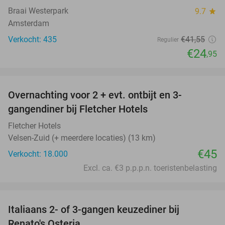
Braai Westerpark
9.7
star
Amsterdam
Verkocht: 435
€41
,55
Regulier
€24
,95
favorite_border
Overnachting voor 2 + evt. ontbijt en 3-
gangendiner bij Fletcher Hotels
Fletcher Hotels
Velsen-Zuid (+ meerdere locaties) (13 km)
€45
Verkocht: 18.000
Excl. ca. €3 p.p.p.n. toeristenbelasting
favorite_border
Italiaans 2- of 3-gangen keuzediner bij
48%
Renato's Osteria