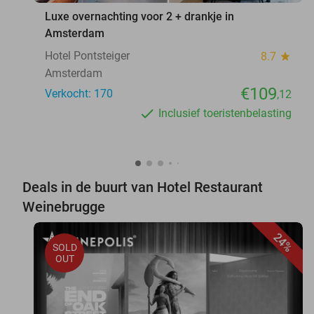
Luxe overnachting voor 2 + drankje in
Amsterdam
Hotel Pontsteiger
8.7
star
Amsterdam
€109
Verkocht: 170
,12
Inclusief toeristenbelasting
Deals in de buurt van Hotel Restaurant
Weinebrugge
24%
SOLD
OUT