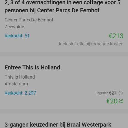
2, 3 of 4 overnachtingen in een cottage voor 5
personen bij Center Parcs De Eemhof
Center Parcs De Eemhof
Zeewolde
€213
Verkocht: 51
Inclusief alle bijkomende kosten
favorite_border
Entree This Is Holland
25%
This Is Holland
Amsterdam
Verkocht: 2.297
€27
Regulier
€20
,25
favorite_border
3-gangen keuzediner bij Braai Westerpark
40%