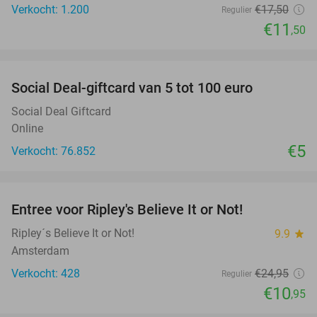
Verkocht: 1.200
€17
,50
Regulier
€11
,50
favorite_border
Social Deal-giftcard van 5 tot 100 euro
Social Deal Giftcard
Online
€5
Verkocht: 76.852
favorite_border
Entree voor Ripley's Believe It or Not!
56%
Ripley´s Believe It or Not!
9.9
star
Amsterdam
Verkocht: 428
€24
,95
Regulier
€10
,95