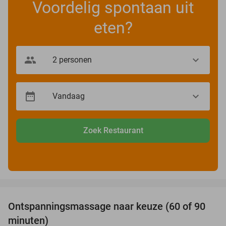
Voordelig spontaan uit
eten?
Zoek Restaurant
favorite_border
Ontspanningsmassage naar keuze (60 of 90
40%
minuten)