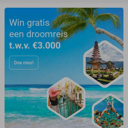
Win gratis
een droomreis
t.w.v. €3.000
Doe mee!