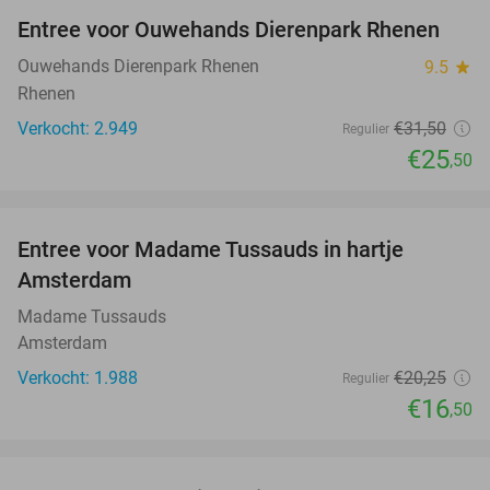
Entree voor Ouwehands Dierenpark Rhenen
19%
Ouwehands Dierenpark Rhenen
9.5
star
Rhenen
Verkocht: 2.949
€31
,50
Regulier
€25
,50
favorite_border
Entree voor Madame Tussauds in hartje
19%
Amsterdam
Madame Tussauds
Amsterdam
Verkocht: 1.988
€20
,25
Regulier
€16
,50
favorite_border