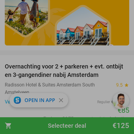
favorite_border
Overnachting voor 2 + parkeren + evt. ontbijt
51%
en 3-gangendiner nabij Amsterdam
Radisson Hotel & Suites Amsterdam South
9.5
star
Amstelveen
close
OPEN IN APP
Verkocht: 1.933
€174
Regulier
€85
Excl. ca. €4,75 p.p.p.n. toeristenbelasting
€125
shopping_cart
Selecteer deal
favorite_border